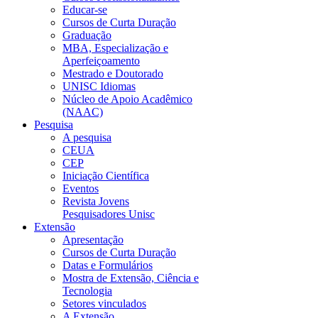
Educar-se
Cursos de Curta Duração
Graduação
MBA, Especialização e
Aperfeiçoamento
Mestrado e Doutorado
UNISC Idiomas
Núcleo de Apoio Acadêmico
(NAAC)
Pesquisa
A pesquisa
CEUA
CEP
Iniciação Científica
Eventos
Revista Jovens
Pesquisadores Unisc
Extensão
Apresentação
Cursos de Curta Duração
Datas e Formulários
Mostra de Extensão, Ciência e
Tecnologia
Setores vinculados
A Extensão