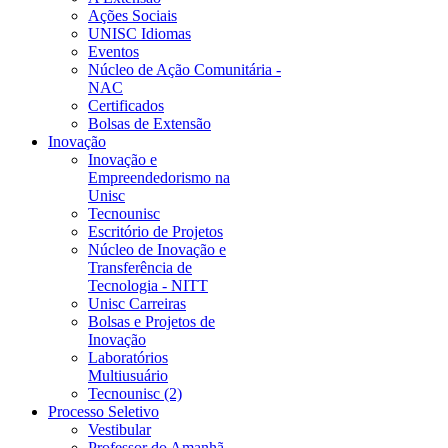
Ações Sociais
UNISC Idiomas
Eventos
Núcleo de Ação Comunitária -
NAC
Certificados
Bolsas de Extensão
Inovação
Inovação e
Empreendedorismo na
Unisc
Tecnounisc
Escritório de Projetos
Núcleo de Inovação e
Transferência de
Tecnologia - NITT
Unisc Carreiras
Bolsas e Projetos de
Inovação
Laboratórios
Multiusuário
Tecnounisc (2)
Processo Seletivo
Vestibular
Professor do Amanhã