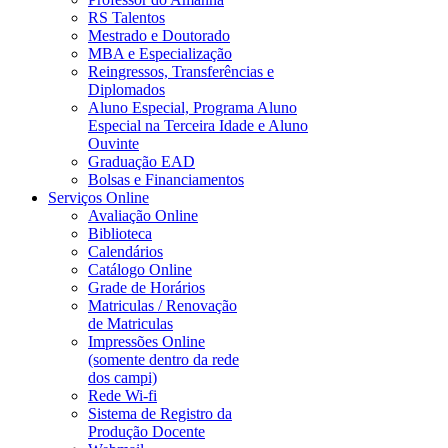
RS Talentos
Mestrado e Doutorado
MBA e Especialização
Reingressos, Transferências e
Diplomados
Aluno Especial, Programa Aluno
Especial na Terceira Idade e Aluno
Ouvinte
Graduação EAD
Bolsas e Financiamentos
Serviços Online
Avaliação Online
Biblioteca
Calendários
Catálogo Online
Grade de Horários
Matriculas / Renovação
de Matriculas
Impressões Online
(somente dentro da rede
dos campi)
Rede Wi-fi
Sistema de Registro da
Produção Docente