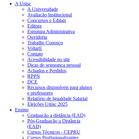
A Unisc
A Universidade
Avaliação Institucional
Concursos e Editais
Editora
Estrutura Administrativa
Ouvidoria
Trabalhe Conosco
VoltarE
Contato
Acessibilidade no site
Dicas de segurança pessoal
Achados e Perdidos
RPPN
DCE
Recursos disponíveis para alunos
e professores
Relatório de Igualdade Salarial
Eleições Unisc 2025
Ensino
Graduação a distância (EAD)
Pós-Graduação a Distância
(EAD)
Cursos Técnicos - CEPRU
Cursos Profissionalizantes