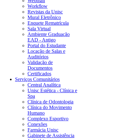
Webmail
Workflow
Revistas da Unisc
Mural Eletrônico
Enquete Rematrícula
Sala Virtual
Ambiente Graduação
EAD - Antigo
Portal do Estudante
Locação de Salas e
Auditórios
Validação de
Documentos
Certificados
Serviços Comunitários
Central Analítica
Unisc Estética - Clínica e
Spa
Clínica de Odontologia
Clínica do Movimento
Humano
Complexo Esportivo
Conexões
Farmácia Unisc
Gabinete de Assistência