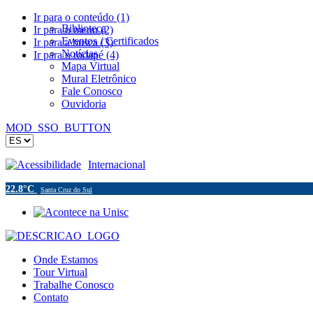
Ir para o conteúdo (1)
Biblioteca
Ir para o menu (2)
Eventos / Certificados
Ir para a busca (3)
Notícias
Ir para o rodapé (4)
Mapa Virtual
Mural Eletrônico
Fale Conosco
Ouvidoria
MOD_SSO_BUTTON
Acessibilidade
Internacional
22.8°C
Santa Cruz do Sul
Onde Estamos
Tour Virtual
Trabalhe Conosco
Contato