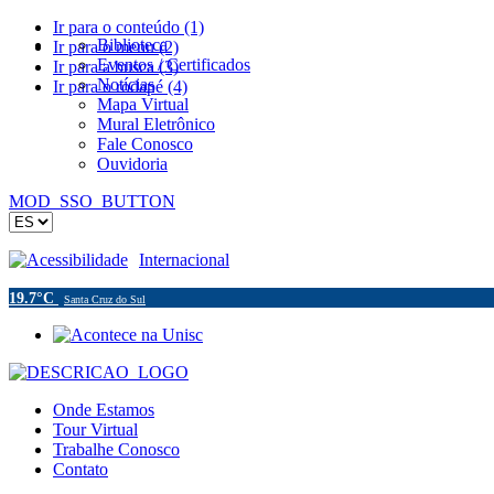
Ir para o conteúdo (1)
Biblioteca
Ir para o menu (2)
Eventos / Certificados
Ir para a busca (3)
Notícias
Ir para o rodapé (4)
Mapa Virtual
Mural Eletrônico
Fale Conosco
Ouvidoria
MOD_SSO_BUTTON
Acessibilidade
Internacional
19.7°C
Santa Cruz do Sul
Onde Estamos
Tour Virtual
Trabalhe Conosco
Contato