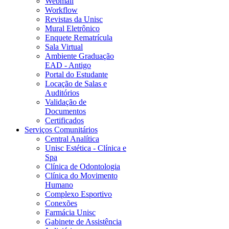
Webmail
Workflow
Revistas da Unisc
Mural Eletrônico
Enquete Rematrícula
Sala Virtual
Ambiente Graduação
EAD - Antigo
Portal do Estudante
Locação de Salas e
Auditórios
Validação de
Documentos
Certificados
Serviços Comunitários
Central Analítica
Unisc Estética - Clínica e
Spa
Clínica de Odontologia
Clínica do Movimento
Humano
Complexo Esportivo
Conexões
Farmácia Unisc
Gabinete de Assistência