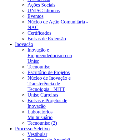
Ações Sociais
UNISC Idiomas
Eventos
Núcleo de Ação Comunitária -
NAC
Certificados
Bolsas de Extensão
Inovação
Inovação e
Empreendedorismo na
Unisc
Tecnounisc
Escritório de Projetos
Núcleo de Inovação e
Transferência de
Tecnologia - NITT
Unisc Carreiras
Bolsas e Projetos de
Inovação
Laboratórios
Multiusuário
Tecnounisc (2)
Processo Seletivo
Vestibular
Professor do Amanhã