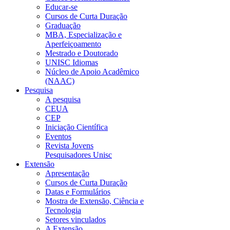
Educar-se
Cursos de Curta Duração
Graduação
MBA, Especialização e
Aperfeiçoamento
Mestrado e Doutorado
UNISC Idiomas
Núcleo de Apoio Acadêmico
(NAAC)
Pesquisa
A pesquisa
CEUA
CEP
Iniciação Científica
Eventos
Revista Jovens
Pesquisadores Unisc
Extensão
Apresentação
Cursos de Curta Duração
Datas e Formulários
Mostra de Extensão, Ciência e
Tecnologia
Setores vinculados
A Extensão