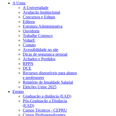
A Unisc
A Universidade
Avaliação Institucional
Concursos e Editais
Editora
Estrutura Administrativa
Ouvidoria
Trabalhe Conosco
VoltarE
Contato
Acessibilidade no site
Dicas de segurança pessoal
Achados e Perdidos
RPPN
DCE
Recursos disponíveis para alunos
e professores
Relatório de Igualdade Salarial
Eleições Unisc 2025
Ensino
Graduação a distância (EAD)
Pós-Graduação a Distância
(EAD)
Cursos Técnicos - CEPRU
Cursos Profissionalizantes