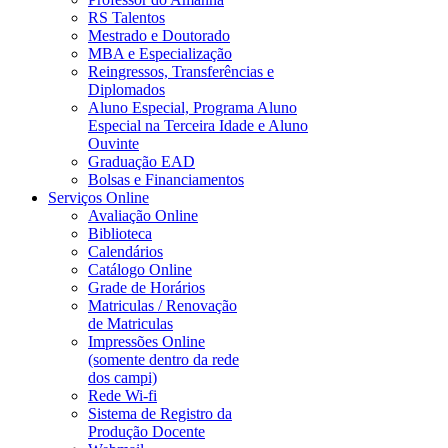
RS Talentos
Mestrado e Doutorado
MBA e Especialização
Reingressos, Transferências e
Diplomados
Aluno Especial, Programa Aluno
Especial na Terceira Idade e Aluno
Ouvinte
Graduação EAD
Bolsas e Financiamentos
Serviços Online
Avaliação Online
Biblioteca
Calendários
Catálogo Online
Grade de Horários
Matriculas / Renovação
de Matriculas
Impressões Online
(somente dentro da rede
dos campi)
Rede Wi-fi
Sistema de Registro da
Produção Docente