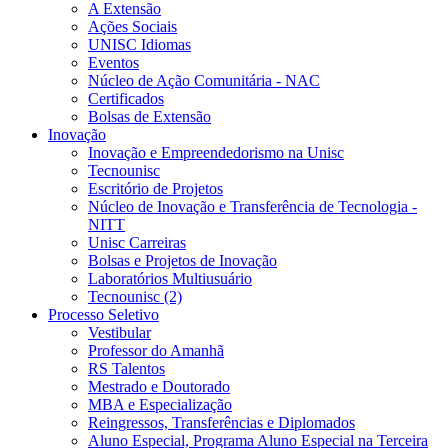
A Extensão
Ações Sociais
UNISC Idiomas
Eventos
Núcleo de Ação Comunitária - NAC
Certificados
Bolsas de Extensão
Inovação
Inovação e Empreendedorismo na Unisc
Tecnounisc
Escritório de Projetos
Núcleo de Inovação e Transferência de Tecnologia -
NITT
Unisc Carreiras
Bolsas e Projetos de Inovação
Laboratórios Multiusuário
Tecnounisc (2)
Processo Seletivo
Vestibular
Professor do Amanhã
RS Talentos
Mestrado e Doutorado
MBA e Especialização
Reingressos, Transferências e Diplomados
Aluno Especial, Programa Aluno Especial na Terceira