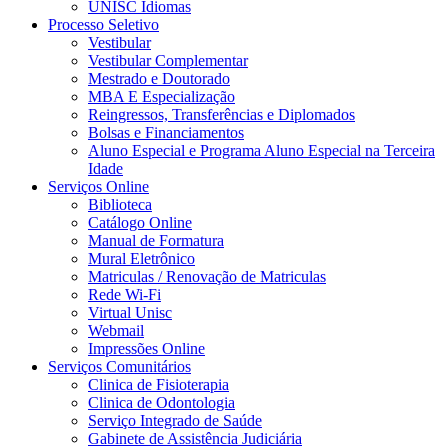
UNISC Idiomas
Processo Seletivo
Vestibular
Vestibular Complementar
Mestrado e Doutorado
MBA E Especialização
Reingressos, Transferências e Diplomados
Bolsas e Financiamentos
Aluno Especial e Programa Aluno Especial na Terceira
Idade
Serviços Online
Biblioteca
Catálogo Online
Manual de Formatura
Mural Eletrônico
Matriculas / Renovação de Matriculas
Rede Wi-Fi
Virtual Unisc
Webmail
Impressões Online
Serviços Comunitários
Clinica de Fisioterapia
Clinica de Odontologia
Serviço Integrado de Saúde
Gabinete de Assistência Judiciária