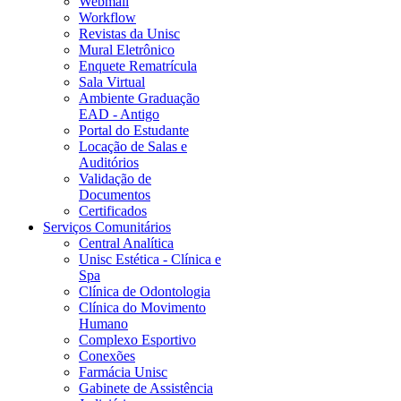
Webmail
Workflow
Revistas da Unisc
Mural Eletrônico
Enquete Rematrícula
Sala Virtual
Ambiente Graduação
EAD - Antigo
Portal do Estudante
Locação de Salas e
Auditórios
Validação de
Documentos
Certificados
Serviços Comunitários
Central Analítica
Unisc Estética - Clínica e
Spa
Clínica de Odontologia
Clínica do Movimento
Humano
Complexo Esportivo
Conexões
Farmácia Unisc
Gabinete de Assistência