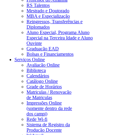
RS Talentos
Mestrado e Doutorado
MBA e Especialização
Reingressos, Transferências e
Diplomados
Aluno Especial, Programa Aluno
Especial na Terceira Idade e Aluno
Ouvinte
Graduação EAD
Bolsas e Financiamentos
Serviços Online
Avaliação Online
Biblioteca
Calendários
Catálogo Online
Grade de Horários
Matriculas / Renovação
de Matriculas
Impressões Online
(somente dentro da rede
dos campi)
Rede Wi-fi
Sistema de Registro da
Produção Docente