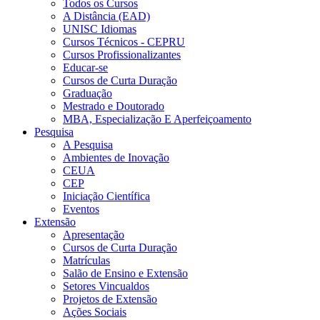
Todos os Cursos
A Distância (EAD)
UNISC Idiomas
Cursos Técnicos - CEPRU
Cursos Profissionalizantes
Educar-se
Cursos de Curta Duração
Graduação
Mestrado e Doutorado
MBA, Especialização E Aperfeiçoamento
Pesquisa
A Pesquisa
Ambientes de Inovação
CEUA
CEP
Iniciação Científica
Eventos
Extensão
Apresentação
Cursos de Curta Duração
Matrículas
Salão de Ensino e Extensão
Setores Vincualdos
Projetos de Extensão
Ações Sociais