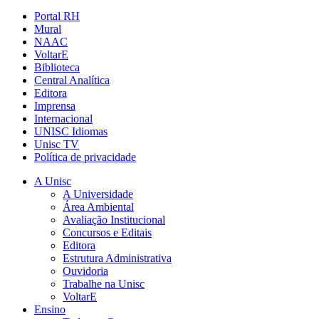
Portal RH
Mural
NAAC
VoltarE
Biblioteca
Central Analítica
Editora
Imprensa
Internacional
UNISC Idiomas
Unisc TV
Política de privacidade
A Unisc
A Universidade
Área Ambiental
Avaliação Institucional
Concursos e Editais
Editora
Estrutura Administrativa
Ouvidoria
Trabalhe na Unisc
VoltarE
Ensino