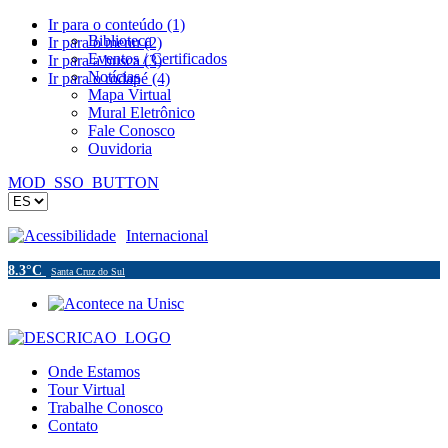
Ir para o conteúdo (1)
Biblioteca
Ir para o menu (2)
Eventos / Certificados
Ir para a busca (3)
Notícias
Ir para o rodapé (4)
Mapa Virtual
Mural Eletrônico
Fale Conosco
Ouvidoria
MOD_SSO_BUTTON
Acessibilidade
Internacional
8.3°C
Santa Cruz do Sul
Onde Estamos
Tour Virtual
Trabalhe Conosco
Contato