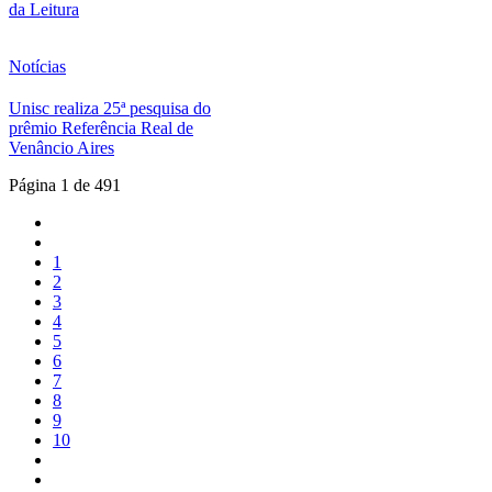
da Leitura
Notícias
Unisc realiza 25ª pesquisa do
prêmio Referência Real de
Venâncio Aires
Página 1 de 491
1
2
3
4
5
6
7
8
9
10