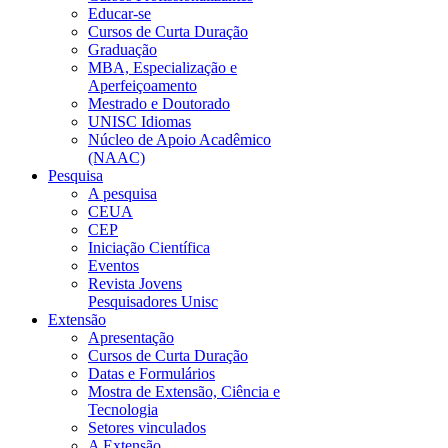
Educar-se
Cursos de Curta Duração
Graduação
MBA, Especialização e
Aperfeiçoamento
Mestrado e Doutorado
UNISC Idiomas
Núcleo de Apoio Acadêmico
(NAAC)
Pesquisa
A pesquisa
CEUA
CEP
Iniciação Científica
Eventos
Revista Jovens
Pesquisadores Unisc
Extensão
Apresentação
Cursos de Curta Duração
Datas e Formulários
Mostra de Extensão, Ciência e
Tecnologia
Setores vinculados
A Extensão