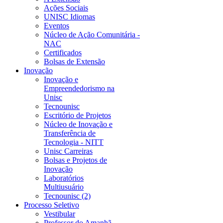
Ações Sociais
UNISC Idiomas
Eventos
Núcleo de Ação Comunitária -
NAC
Certificados
Bolsas de Extensão
Inovação
Inovação e
Empreendedorismo na
Unisc
Tecnounisc
Escritório de Projetos
Núcleo de Inovação e
Transferência de
Tecnologia - NITT
Unisc Carreiras
Bolsas e Projetos de
Inovação
Laboratórios
Multiusuário
Tecnounisc (2)
Processo Seletivo
Vestibular
Professor do Amanhã