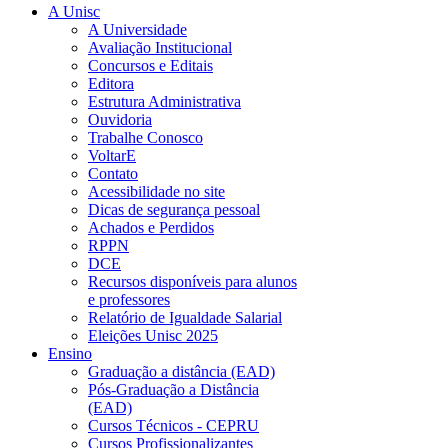
A Unisc
A Universidade
Avaliação Institucional
Concursos e Editais
Editora
Estrutura Administrativa
Ouvidoria
Trabalhe Conosco
VoltarE
Contato
Acessibilidade no site
Dicas de segurança pessoal
Achados e Perdidos
RPPN
DCE
Recursos disponíveis para alunos
e professores
Relatório de Igualdade Salarial
Eleições Unisc 2025
Ensino
Graduação a distância (EAD)
Pós-Graduação a Distância
(EAD)
Cursos Técnicos - CEPRU
Cursos Profissionalizantes