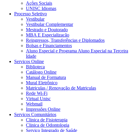
Ações Sociais
UNISC Idiomas
Processo Seletivo
Vestibular
Vestibular Complementar
Mestrado e Doutorado
MBA E Especialização
Reingressos, Transferências e Diplomados
Bolsas e Financiamentos
Aluno Especial e Programa Aluno Especial na Terceira
Idade
Serviços Online
Biblioteca
Catálogo Online
Manual de Formatura
Mural Eletrônico
Matriculas / Renovação de Matriculas
Rede Wi-Fi
Virtual Unisc
Webmail
Impressões Online
Serviços Comunitários
Clinica de Fisioterapia
Clinica de Odontologia
Serviço Integrado de Saúde