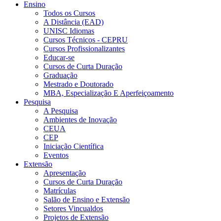
Ensino
Todos os Cursos
A Distância (EAD)
UNISC Idiomas
Cursos Técnicos - CEPRU
Cursos Profissionalizantes
Educar-se
Cursos de Curta Duração
Graduação
Mestrado e Doutorado
MBA, Especialização E Aperfeiçoamento
Pesquisa
A Pesquisa
Ambientes de Inovação
CEUA
CEP
Iniciação Científica
Eventos
Extensão
Apresentação
Cursos de Curta Duração
Matrículas
Salão de Ensino e Extensão
Setores Vincualdos
Projetos de Extensão