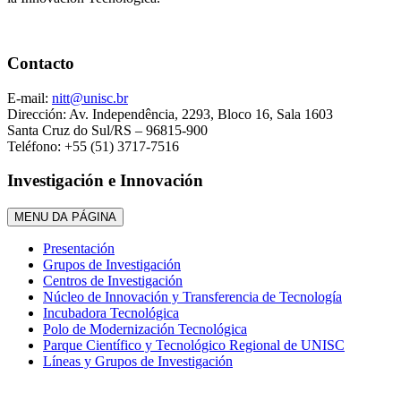
Contacto
E-mail:
nitt@unisc.br
Dirección: Av. Independência, 2293, Bloco 16, Sala 1603
Santa Cruz do Sul/RS – 96815-900
Teléfono: +55 (51) 3717-7516
Investigación e Innovación
MENU DA PÁGINA
Presentación
Grupos de Investigación
Centros de Investigación
Núcleo de Innovación y Transferencia de Tecnología
Incubadora Tecnológica
Polo de Modernización Tecnológica
Parque Científico y Tecnológico Regional de UNISC
Líneas y Grupos de Investigación