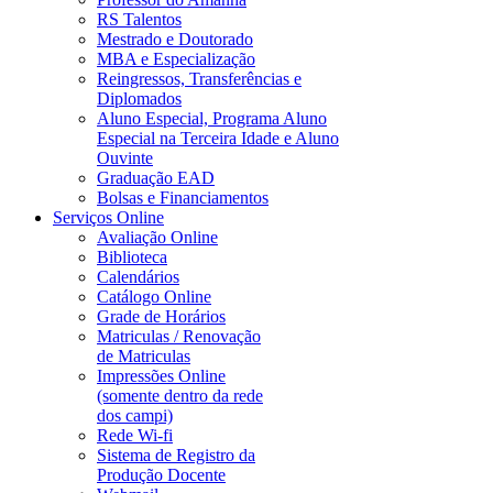
RS Talentos
Mestrado e Doutorado
MBA e Especialização
Reingressos, Transferências e
Diplomados
Aluno Especial, Programa Aluno
Especial na Terceira Idade e Aluno
Ouvinte
Graduação EAD
Bolsas e Financiamentos
Serviços Online
Avaliação Online
Biblioteca
Calendários
Catálogo Online
Grade de Horários
Matriculas / Renovação
de Matriculas
Impressões Online
(somente dentro da rede
dos campi)
Rede Wi-fi
Sistema de Registro da
Produção Docente