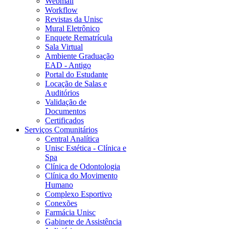
Webmail
Workflow
Revistas da Unisc
Mural Eletrônico
Enquete Rematrícula
Sala Virtual
Ambiente Graduação
EAD - Antigo
Portal do Estudante
Locação de Salas e
Auditórios
Validação de
Documentos
Certificados
Serviços Comunitários
Central Analítica
Unisc Estética - Clínica e
Spa
Clínica de Odontologia
Clínica do Movimento
Humano
Complexo Esportivo
Conexões
Farmácia Unisc
Gabinete de Assistência