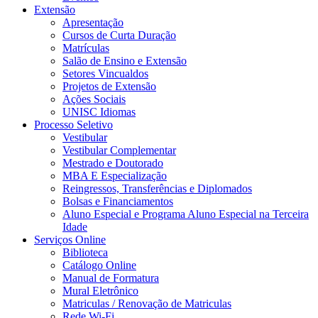
Extensão
Apresentação
Cursos de Curta Duração
Matrículas
Salão de Ensino e Extensão
Setores Vincualdos
Projetos de Extensão
Ações Sociais
UNISC Idiomas
Processo Seletivo
Vestibular
Vestibular Complementar
Mestrado e Doutorado
MBA E Especialização
Reingressos, Transferências e Diplomados
Bolsas e Financiamentos
Aluno Especial e Programa Aluno Especial na Terceira
Idade
Serviços Online
Biblioteca
Catálogo Online
Manual de Formatura
Mural Eletrônico
Matriculas / Renovação de Matriculas
Rede Wi-Fi