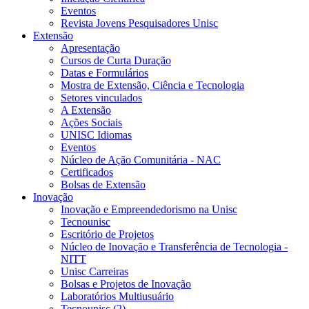
Eventos
Revista Jovens Pesquisadores Unisc
Extensão
Apresentação
Cursos de Curta Duração
Datas e Formulários
Mostra de Extensão, Ciência e Tecnologia
Setores vinculados
A Extensão
Ações Sociais
UNISC Idiomas
Eventos
Núcleo de Ação Comunitária - NAC
Certificados
Bolsas de Extensão
Inovação
Inovação e Empreendedorismo na Unisc
Tecnounisc
Escritório de Projetos
Núcleo de Inovação e Transferência de Tecnologia -
NITT
Unisc Carreiras
Bolsas e Projetos de Inovação
Laboratórios Multiusuário
Tecnounisc (2)