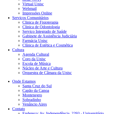
Virtual Unisc
Webmail
Impressões Online
Serviços Comunitários
Clinica de Fisioterapia
Clinica de Odontologia
Serviço Integrado de Saúde
Gabinete de Assistência Judiciária
Farmácia Unisc
Clínica de Estética e Cosmética
Cultura
Agenda Cultural
Coro da Unisc
Escola de Música
Núcleo de Arte e Cultura
Orquestra de Câmara da Unisc
Onde Estamos
Santa Cruz do Sul
Capão da Canoa
Montenegro
Sobradinho
Venâncio Aires
Contato
Endereço: Av. Independência, 2293 - Universitário,