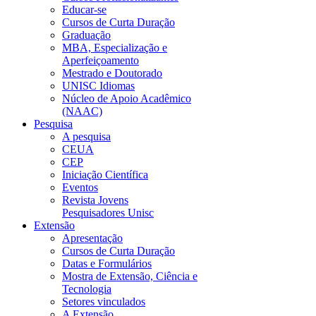
Educar-se
Cursos de Curta Duração
Graduação
MBA, Especialização e
Aperfeiçoamento
Mestrado e Doutorado
UNISC Idiomas
Núcleo de Apoio Acadêmico
(NAAC)
Pesquisa
A pesquisa
CEUA
CEP
Iniciação Científica
Eventos
Revista Jovens
Pesquisadores Unisc
Extensão
Apresentação
Cursos de Curta Duração
Datas e Formulários
Mostra de Extensão, Ciência e
Tecnologia
Setores vinculados
A Extensão