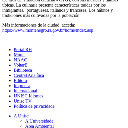
típicas. La culinaria presenta características traídas por los
inmigrantes, portugueses, italianos y franceses. Los hábitos y
tradiciones más cultivadas por la población.
Más informaciones de la ciudad, acceda:
https://www.montenegro.rs.gov.br/home/index.asp
Portal RH
Mural
NAAC
VoltarE
Biblioteca
Central Analítica
Editora
Imprensa
Internacional
UNISC Idiomas
Unisc TV
Política de privacidade
A Unisc
A Universidade
Área Ambiental