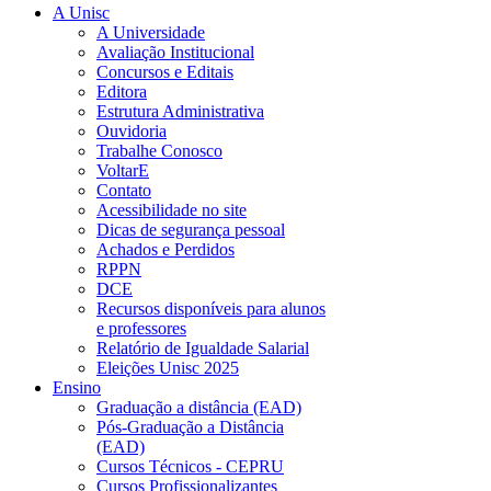
A Unisc
A Universidade
Avaliação Institucional
Concursos e Editais
Editora
Estrutura Administrativa
Ouvidoria
Trabalhe Conosco
VoltarE
Contato
Acessibilidade no site
Dicas de segurança pessoal
Achados e Perdidos
RPPN
DCE
Recursos disponíveis para alunos
e professores
Relatório de Igualdade Salarial
Eleições Unisc 2025
Ensino
Graduação a distância (EAD)
Pós-Graduação a Distância
(EAD)
Cursos Técnicos - CEPRU
Cursos Profissionalizantes