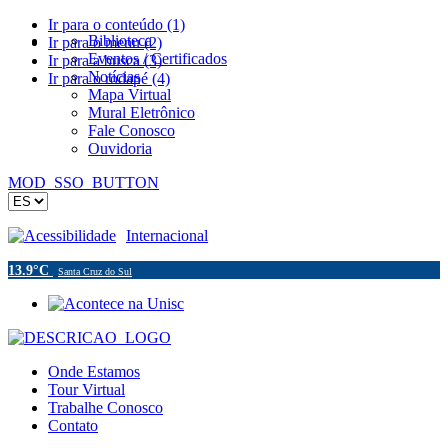
Ir para o conteúdo (1)
Biblioteca
Ir para o menu (2)
Eventos / Certificados
Ir para a busca (3)
Notícias
Ir para o rodapé (4)
Mapa Virtual
Mural Eletrônico
Fale Conosco
Ouvidoria
MOD_SSO_BUTTON
Acessibilidade
Internacional
13.9°C
Santa Cruz do Sul
Onde Estamos
Tour Virtual
Trabalhe Conosco
Contato