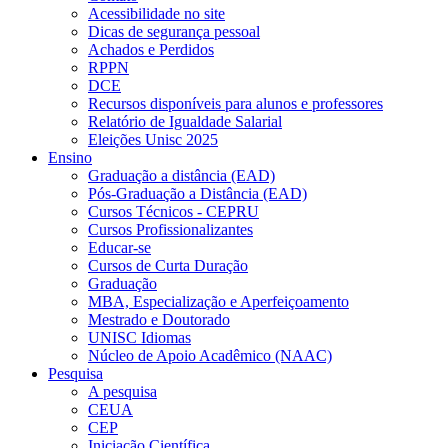
Acessibilidade no site
Dicas de segurança pessoal
Achados e Perdidos
RPPN
DCE
Recursos disponíveis para alunos e professores
Relatório de Igualdade Salarial
Eleições Unisc 2025
Ensino
Graduação a distância (EAD)
Pós-Graduação a Distância (EAD)
Cursos Técnicos - CEPRU
Cursos Profissionalizantes
Educar-se
Cursos de Curta Duração
Graduação
MBA, Especialização e Aperfeiçoamento
Mestrado e Doutorado
UNISC Idiomas
Núcleo de Apoio Acadêmico (NAAC)
Pesquisa
A pesquisa
CEUA
CEP
Iniciação Científica