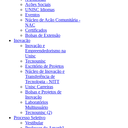
Ações Sociais
UNISC Idiomas
Eventos
Núcleo de Ação Comunitária -
NAC
Certificados
Bolsas de Extensão
Inovação
Inovação e
Empreendedorismo na
Unisc
Tecnounisc
Escritório de Projetos
Núcleo de Inovação e
Transferência de
Tecnologia - NITT
Unisc Carreiras
Bolsas e Projetos de
Inovação
Laboratórios
Multiusuário
Tecnounisc (2)
Processo Seletivo
Vestibular
Professor do Amanhã