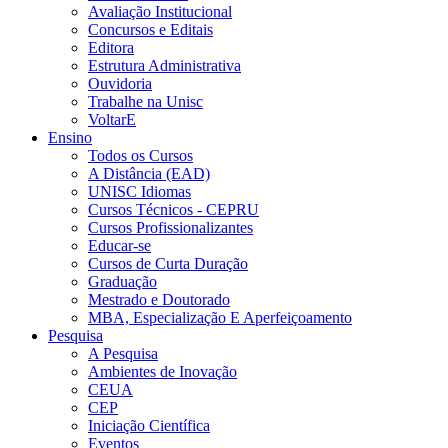
Avaliação Institucional
Concursos e Editais
Editora
Estrutura Administrativa
Ouvidoria
Trabalhe na Unisc
VoltarE
Ensino
Todos os Cursos
A Distância (EAD)
UNISC Idiomas
Cursos Técnicos - CEPRU
Cursos Profissionalizantes
Educar-se
Cursos de Curta Duração
Graduação
Mestrado e Doutorado
MBA, Especialização E Aperfeiçoamento
Pesquisa
A Pesquisa
Ambientes de Inovação
CEUA
CEP
Iniciação Científica
Eventos