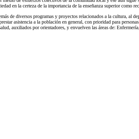
edio de esfuerzos colectivos de la comunidad local y ese aún sigue s
iedad en la certeza de la importancia de la enseñanza superior como rec
ás de diversos programas y proyectos relacionados a la cultura, al d
star asistencia a la población en general, con prioridad para personas 
salud, auxiliados por orientadores, y envuelven las áreas de: Enfermería