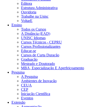
Editora
Estrutura Administrativa
Ouvidoria
Trabalhe na Unisc
VoltarE
Ensino
Todos os Cursos
A Distância (EAD)
UNISC Idiomas
Cursos Técnicos - CEPRU
Cursos Profissionalizantes
Educar-se
Cursos de Curta Duração
Graduação
Mestrado e Doutorado
MBA, Especialização E Aperfeiçoamento
Pesquisa
A Pesquisa
Ambientes de Inovação
CEUA
CEP
Iniciação Científica
Eventos
Extensão
Apresentação