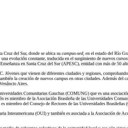
ta Cruz del Sur, donde se ubica su
campus-sed,
en el estado del Río Gr
y una evolución constante, traducida en el surgimiento de nuevos cursos
o Enseñanza en Santa Cruz del Sur (APESC), entidad con más de 50 año
. Jóvenes que vienen de diferentes ciudades y regiones, comprobando la
o también la creación de nuevos campus en otras ciudades. Además del c
Venâncio Aires.
s Universidades Comunitarias Gauchas (COMUNG) que es una asociación
ién es miembro de la Asociación Brasileña de las Universidades Comu
s, es miembro del Consejo de Rectores de las Universidades Brasileñas
ia Interamericana (OUI) y también es asociada a la Asociación de Acc