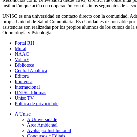
Reconocida como Universidad desde 1993, UNISC fue construida por m
institución que actúa en cooperación con distintos segmentos de la soc
UNISC es una universidad en contacto directo con la comunidad. Adem
propia Unidad de Salud Comunitaria. Esa Unidad es responsable por pre
asistencias son realizadas por los propios alumnos de los cursos de la 
Odontología y Psicología.
Portal RH
Mural
NAAC
VoltarE
Biblioteca
Central Analítica
Editora
Imprensa
Internacional
UNISC Idiomas
Unisc TV
Política de privacidade
A Unisc
A Universidade
Área Ambiental
Avaliação Institucional
Concursos e Editais