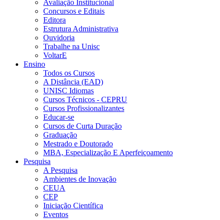
Avaliação Institucional
Concursos e Editais
Editora
Estrutura Administrativa
Ouvidoria
Trabalhe na Unisc
VoltarE
Ensino
Todos os Cursos
A Distância (EAD)
UNISC Idiomas
Cursos Técnicos - CEPRU
Cursos Profissionalizantes
Educar-se
Cursos de Curta Duração
Graduação
Mestrado e Doutorado
MBA, Especialização E Aperfeiçoamento
Pesquisa
A Pesquisa
Ambientes de Inovação
CEUA
CEP
Iniciação Científica
Eventos