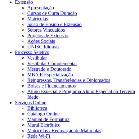
Extensão
Apresentação
Cursos de Curta Duração
Matrículas
Salão de Ensino e Extensão
Setores Vincualdos
Projetos de Extensão
Ações Sociais
UNISC Idiomas
Processo Seletivo
Vestibular
Vestibular Complementar
Mestrado e Doutorado
MBA E Especialização
Reingressos, Transferências e Diplomados
Bolsas e Financiamentos
Aluno Especial e Programa Aluno Especial na Terceira
Idade
Serviços Online
Biblioteca
Catálogo Online
Manual de Formatura
Mural Eletrônico
Matriculas / Renovação de Matriculas
Rede Wi-Fi