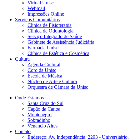
Virtual Unisc
Webmail
Impressões Online
Serviços Comunitários
Clinica de Fisioterapia
Clinica de Odontologia
Serviço Integrado de Saúde
Gabinete de Assistência Judiciária
Farmácia Unisc
Clínica de Estética e Cosmética
Cultura
Agenda Cultural
Coro da Unisc
Escola de Música
Núcleo de Arte e Cultura
Orquestra de Câmara da Unisc
Onde Estamos
Santa Cruz do Sul
Capão da Canoa
Montenegro
Sobradinho
Venâncio Aires
Contato
Endereço: Av. Independência, 2293 - Universitário,