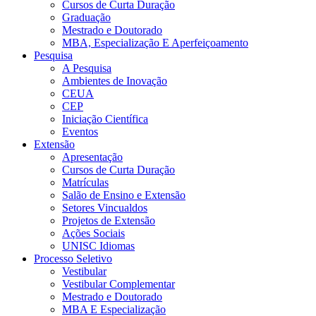
Cursos de Curta Duração
Graduação
Mestrado e Doutorado
MBA, Especialização E Aperfeiçoamento
Pesquisa
A Pesquisa
Ambientes de Inovação
CEUA
CEP
Iniciação Científica
Eventos
Extensão
Apresentação
Cursos de Curta Duração
Matrículas
Salão de Ensino e Extensão
Setores Vincualdos
Projetos de Extensão
Ações Sociais
UNISC Idiomas
Processo Seletivo
Vestibular
Vestibular Complementar
Mestrado e Doutorado
MBA E Especialização