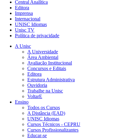
Central Analítica
Editora
Imprensa
Internacional
UNISC Idiomas
Unisc TV
Política de privacidade
A Unisc
A Universidade
Área Ambiental
Avaliação Institucional
Concursos e Editais
Editora
Estrutura Administrativa
Ouvidoria
Trabalhe na Unisc
VoltarE
Ensino
Todos os Cursos
A Distância (EAD)
UNISC Idiomas
Cursos Técnicos - CEPRU
Cursos Profissionalizantes
Educar-se