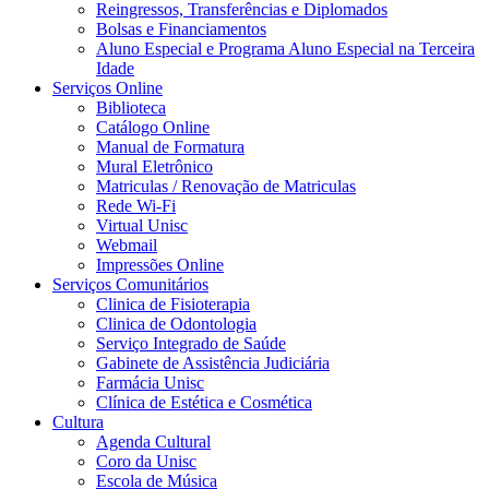
Reingressos, Transferências e Diplomados
Bolsas e Financiamentos
Aluno Especial e Programa Aluno Especial na Terceira
Idade
Serviços Online
Biblioteca
Catálogo Online
Manual de Formatura
Mural Eletrônico
Matriculas / Renovação de Matriculas
Rede Wi-Fi
Virtual Unisc
Webmail
Impressões Online
Serviços Comunitários
Clinica de Fisioterapia
Clinica de Odontologia
Serviço Integrado de Saúde
Gabinete de Assistência Judiciária
Farmácia Unisc
Clínica de Estética e Cosmética
Cultura
Agenda Cultural
Coro da Unisc
Escola de Música