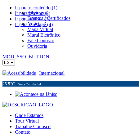
Ir para o conteúdo (1)
Biblioteca
Ir para o menu (2)
Eventos / Certificados
Ir para a busca (3)
Notícias
Ir para o rodapé (4)
Mapa Virtual
Mural Eletrônico
Fale Conosco
Ouvidoria
MOD_SSO_BUTTON
Acessibilidade
Internacional
25.5°C
Santa Cruz do Sul
Onde Estamos
Tour Virtual
Trabalhe Conosco
Contato