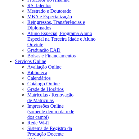
RS Talentos
Mestrado e Doutorado
MBA e Especialização
Reingressos, Transferências e
Diplomados
Aluno Especial, Programa Aluno
Especial na Terceira Idade e Aluno
Ouvinte
Graduação EAD
Bolsas e Financiamentos
Serviços Online
Avaliação Online
Biblioteca
Calendários
Catálogo Online
Grade de Horários
Matriculas / Renovação
de Matriculas
Impressões Online
(somente dentro da rede
dos campi)
Rede Wi-fi
Sistema de Registro da
Produção Docente