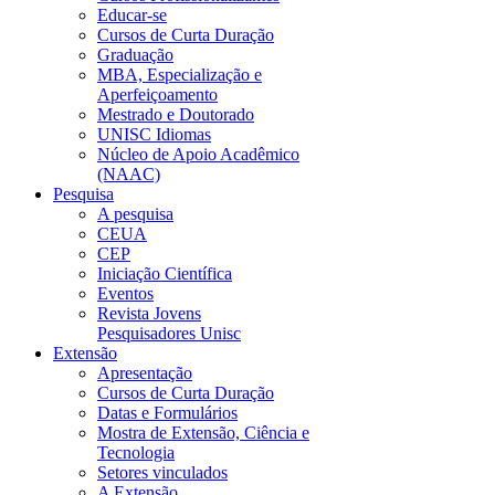
Educar-se
Cursos de Curta Duração
Graduação
MBA, Especialização e
Aperfeiçoamento
Mestrado e Doutorado
UNISC Idiomas
Núcleo de Apoio Acadêmico
(NAAC)
Pesquisa
A pesquisa
CEUA
CEP
Iniciação Científica
Eventos
Revista Jovens
Pesquisadores Unisc
Extensão
Apresentação
Cursos de Curta Duração
Datas e Formulários
Mostra de Extensão, Ciência e
Tecnologia
Setores vinculados
A Extensão