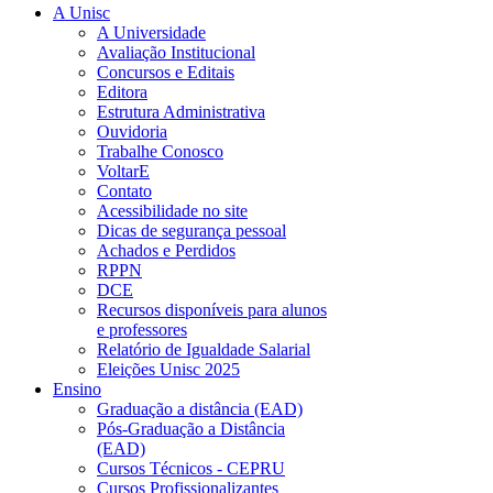
A Unisc
A Universidade
Avaliação Institucional
Concursos e Editais
Editora
Estrutura Administrativa
Ouvidoria
Trabalhe Conosco
VoltarE
Contato
Acessibilidade no site
Dicas de segurança pessoal
Achados e Perdidos
RPPN
DCE
Recursos disponíveis para alunos
e professores
Relatório de Igualdade Salarial
Eleições Unisc 2025
Ensino
Graduação a distância (EAD)
Pós-Graduação a Distância
(EAD)
Cursos Técnicos - CEPRU
Cursos Profissionalizantes