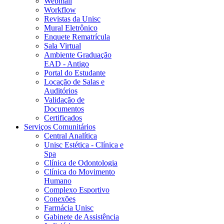
Webmail
Workflow
Revistas da Unisc
Mural Eletrônico
Enquete Rematrícula
Sala Virtual
Ambiente Graduação
EAD - Antigo
Portal do Estudante
Locação de Salas e
Auditórios
Validação de
Documentos
Certificados
Serviços Comunitários
Central Analítica
Unisc Estética - Clínica e
Spa
Clínica de Odontologia
Clínica do Movimento
Humano
Complexo Esportivo
Conexões
Farmácia Unisc
Gabinete de Assistência