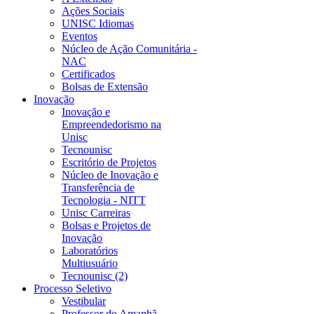
Ações Sociais
UNISC Idiomas
Eventos
Núcleo de Ação Comunitária -
NAC
Certificados
Bolsas de Extensão
Inovação
Inovação e
Empreendedorismo na
Unisc
Tecnounisc
Escritório de Projetos
Núcleo de Inovação e
Transferência de
Tecnologia - NITT
Unisc Carreiras
Bolsas e Projetos de
Inovação
Laboratórios
Multiusuário
Tecnounisc (2)
Processo Seletivo
Vestibular
Professor do Amanhã