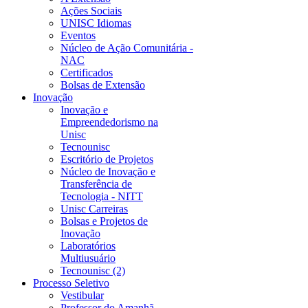
Ações Sociais
UNISC Idiomas
Eventos
Núcleo de Ação Comunitária -
NAC
Certificados
Bolsas de Extensão
Inovação
Inovação e
Empreendedorismo na
Unisc
Tecnounisc
Escritório de Projetos
Núcleo de Inovação e
Transferência de
Tecnologia - NITT
Unisc Carreiras
Bolsas e Projetos de
Inovação
Laboratórios
Multiusuário
Tecnounisc (2)
Processo Seletivo
Vestibular
Professor do Amanhã