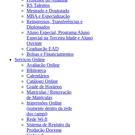
RS Talentos
Mestrado e Doutorado
MBA e Especialização
Reingressos, Transferências e
Diplomados
Aluno Especial, Programa Aluno
Especial na Terceira Idade e Aluno
Ouvinte
Graduação EAD
Bolsas e Financiamentos
Serviços Online
Avaliação Online
Biblioteca
Calendários
Catálogo Online
Grade de Horários
Matriculas / Renovação
de Matriculas
Impressões Online
(somente dentro da rede
dos campi)
Rede Wi-fi
Sistema de Registro da
Produção Docente