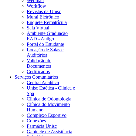
Webmail
Workflow
Revistas da Unisc
Mural Eletrônico
Enquete Rematrícula
Sala Virtual
Ambiente Graduação
EAD - Antigo
Portal do Estudante
Locação de Salas e
Auditórios
Validação de
Documentos
Certificados
Serviços Comunitários
Central Analítica
Unisc Estética - Clínica e
Spa
Clínica de Odontologia
Clínica do Movimento
Humano
Complexo Esportivo
Conexões
Farmácia Unisc
Gabinete de Assistência