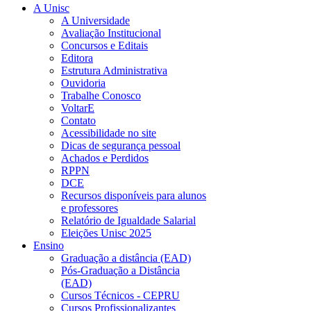
A Unisc
A Universidade
Avaliação Institucional
Concursos e Editais
Editora
Estrutura Administrativa
Ouvidoria
Trabalhe Conosco
VoltarE
Contato
Acessibilidade no site
Dicas de segurança pessoal
Achados e Perdidos
RPPN
DCE
Recursos disponíveis para alunos
e professores
Relatório de Igualdade Salarial
Eleições Unisc 2025
Ensino
Graduação a distância (EAD)
Pós-Graduação a Distância
(EAD)
Cursos Técnicos - CEPRU
Cursos Profissionalizantes