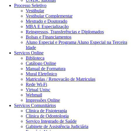
UNISC Idiomas
Processo Seletivo
Vestibular
Vestibular Complementar
Mestrado e Doutorado
MBA E Especialização
Reingressos, Transferências e Diplomados
Bolsas e Financiamentos
Aluno Especial e Programa Aluno Especial na Terceira
Idade
Serviços Online
Biblioteca
Catálogo Online
Manual de Formatura
Mural Eletrônico
Matriculas / Renovação de Matriculas
Rede Wi-Fi
Virtual Unisc
Webmail
Impressões Online
Serviços Comunitários
Clinica de Fisioterapia
Clinica de Odontologia
Serviço Integrado de Saúde
Gabinete de Assistência Judiciária