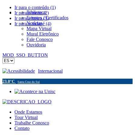
Ir para o conteúdo (1)
Biblioteca
Ir para o menu (2)
Eventos / Certificados
Ir para a busca (3)
Notícias
Ir para o rodapé (4)
Mapa Virtual
Mural Eletrônico
Fale Conosco
Ouvidoria
MOD_SSO_BUTTON
Acessibilidade
Internacional
23.0°C
Santa Cruz do Sul
Onde Estamos
Tour Virtual
Trabalhe Conosco
Contato