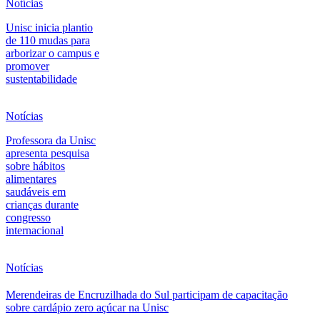
Notícias
Unisc inicia plantio
de 110 mudas para
arborizar o campus e
promover
sustentabilidade
Notícias
Professora da Unisc
apresenta pesquisa
sobre hábitos
alimentares
saudáveis em
crianças durante
congresso
internacional
Notícias
Merendeiras de Encruzilhada do Sul participam de capacitação
sobre cardápio zero açúcar na Unisc