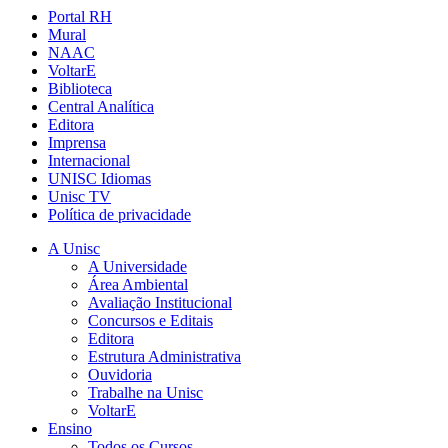
Portal RH
Mural
NAAC
VoltarE
Biblioteca
Central Analítica
Editora
Imprensa
Internacional
UNISC Idiomas
Unisc TV
Política de privacidade
A Unisc
A Universidade
Área Ambiental
Avaliação Institucional
Concursos e Editais
Editora
Estrutura Administrativa
Ouvidoria
Trabalhe na Unisc
VoltarE
Ensino
Todos os Cursos