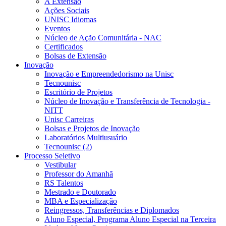
A Extensão
Ações Sociais
UNISC Idiomas
Eventos
Núcleo de Ação Comunitária - NAC
Certificados
Bolsas de Extensão
Inovação
Inovação e Empreendedorismo na Unisc
Tecnounisc
Escritório de Projetos
Núcleo de Inovação e Transferência de Tecnologia -
NITT
Unisc Carreiras
Bolsas e Projetos de Inovação
Laboratórios Multiusuário
Tecnounisc (2)
Processo Seletivo
Vestibular
Professor do Amanhã
RS Talentos
Mestrado e Doutorado
MBA e Especialização
Reingressos, Transferências e Diplomados
Aluno Especial, Programa Aluno Especial na Terceira