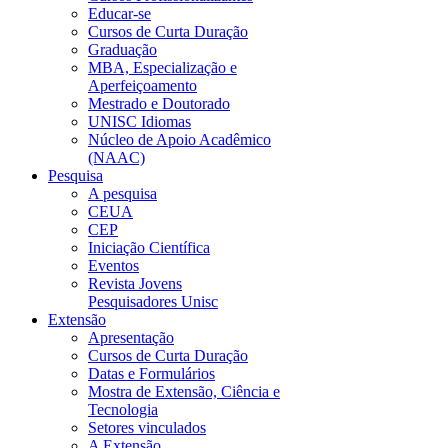
Educar-se
Cursos de Curta Duração
Graduação
MBA, Especialização e
Aperfeiçoamento
Mestrado e Doutorado
UNISC Idiomas
Núcleo de Apoio Acadêmico
(NAAC)
Pesquisa
A pesquisa
CEUA
CEP
Iniciação Científica
Eventos
Revista Jovens
Pesquisadores Unisc
Extensão
Apresentação
Cursos de Curta Duração
Datas e Formulários
Mostra de Extensão, Ciência e
Tecnologia
Setores vinculados
A Extensão