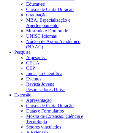
Educar-se
Cursos de Curta Duração
Graduação
MBA, Especialização e
Aperfeiçoamento
Mestrado e Doutorado
UNISC Idiomas
Núcleo de Apoio Acadêmico
(NAAC)
Pesquisa
A pesquisa
CEUA
CEP
Iniciação Científica
Eventos
Revista Jovens
Pesquisadores Unisc
Extensão
Apresentação
Cursos de Curta Duração
Datas e Formulários
Mostra de Extensão, Ciência e
Tecnologia
Setores vinculados
A Extensão