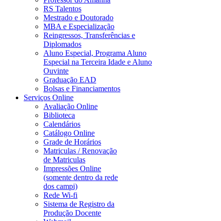
RS Talentos
Mestrado e Doutorado
MBA e Especialização
Reingressos, Transferências e
Diplomados
Aluno Especial, Programa Aluno
Especial na Terceira Idade e Aluno
Ouvinte
Graduação EAD
Bolsas e Financiamentos
Serviços Online
Avaliação Online
Biblioteca
Calendários
Catálogo Online
Grade de Horários
Matriculas / Renovação
de Matriculas
Impressões Online
(somente dentro da rede
dos campi)
Rede Wi-fi
Sistema de Registro da
Produção Docente