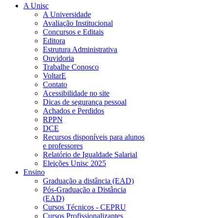
A Unisc
A Universidade
Avaliação Institucional
Concursos e Editais
Editora
Estrutura Administrativa
Ouvidoria
Trabalhe Conosco
VoltarE
Contato
Acessibilidade no site
Dicas de segurança pessoal
Achados e Perdidos
RPPN
DCE
Recursos disponíveis para alunos
e professores
Relatório de Igualdade Salarial
Eleições Unisc 2025
Ensino
Graduação a distância (EAD)
Pós-Graduação a Distância
(EAD)
Cursos Técnicos - CEPRU
Cursos Profissionalizantes