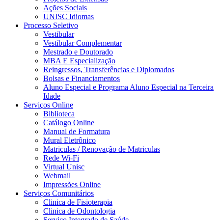
Ações Sociais
UNISC Idiomas
Processo Seletivo
Vestibular
Vestibular Complementar
Mestrado e Doutorado
MBA E Especialização
Reingressos, Transferências e Diplomados
Bolsas e Financiamentos
Aluno Especial e Programa Aluno Especial na Terceira
Idade
Serviços Online
Biblioteca
Catálogo Online
Manual de Formatura
Mural Eletrônico
Matriculas / Renovação de Matriculas
Rede Wi-Fi
Virtual Unisc
Webmail
Impressões Online
Serviços Comunitários
Clinica de Fisioterapia
Clinica de Odontologia
Serviço Integrado de Saúde