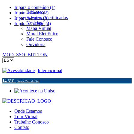
Ir para o conteúdo (1)
Biblioteca
Ir para o menu (2)
Eventos / Certificados
Ir para a busca (3)
Notícias
Ir para o rodapé (4)
Mapa Virtual
Mural Eletrônico
Fale Conosco
Ouvidoria
MOD_SSO_BUTTON
Acessibilidade
Internacional
14.3°C
Santa Cruz do Sul
Onde Estamos
Tour Virtual
Trabalhe Conosco
Contato