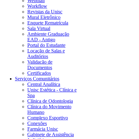
Webmail
Workflow
Revistas da Unisc
Mural Eletrônico
Enquete Rematrícula
Sala Virtual
Ambiente Graduação
EAD - Antigo
Portal do Estudante
Locação de Salas e
Auditórios
Validação de
Documentos
Certificados
Serviços Comunitários
Central Analítica
Unisc Estética - Clínica e
Spa
Clínica de Odontologia
Clínica do Movimento
Humano
Complexo Esportivo
Conexões
Farmácia Unisc
Gabinete de Assistência