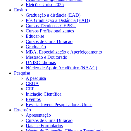
Eleições Unisc 2025
Ensino
Graduação a distância (EAD)
Pós-Graduação a Distância (EAD)
Cursos Técnicos - CEPRU
Cursos Profissionalizantes
Educar-se
Cursos de Curta Duração
Graduação
MBA, Especialização e Aperfeiçoamento
Mestrado e Doutorado
UNISC Idiomas
Núcleo de Apoio Acadêmico (NAAC)
Pesquisa
A pesquisa
CEUA
CEP
Iniciação Científica
Eventos
Revista Jovens Pesquisadores Unisc
Extensão
Apresentação
Cursos de Curta Duração
Datas e Formulários
Mostra de Extensão, Ciência e Tecnologia