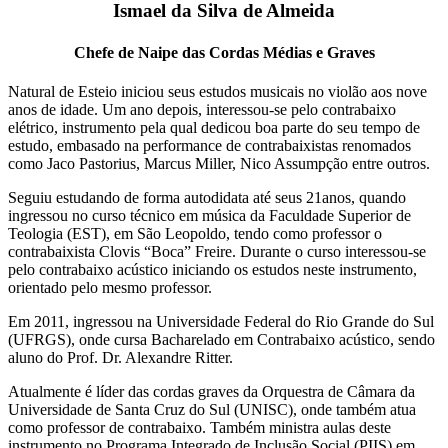
Ismael da Silva de Almeida
Chefe de Naipe das Cordas Médias e Graves
Natural de Esteio iniciou seus estudos musicais no violão aos nove
anos de idade. Um ano depois, interessou-se pelo contrabaixo
elétrico, instrumento pela qual dedicou boa parte do seu tempo de
estudo, embasado na performance de contrabaixistas renomados
como Jaco Pastorius, Marcus Miller, Nico Assumpção entre outros.
Seguiu estudando de forma autodidata até seus 21anos, quando
ingressou no curso técnico em música da Faculdade Superior de
Teologia (EST), em São Leopoldo, tendo como professor o
contrabaixista Clovis “Boca” Freire. Durante o curso interessou-se
pelo contrabaixo acústico iniciando os estudos neste instrumento,
orientado pelo mesmo professor.
Em 2011, ingressou na Universidade Federal do Rio Grande do Sul
(UFRGS), onde cursa Bacharelado em Contrabaixo acústico, sendo
aluno do Prof. Dr. Alexandre Ritter.
Atualmente é líder das cordas graves da Orquestra de Câmara da
Universidade de Santa Cruz do Sul (UNISC), onde também atua
como professor de contrabaixo. Também ministra aulas deste
instrumento no Programa Integrado de Inclusão Social (PIIS) em