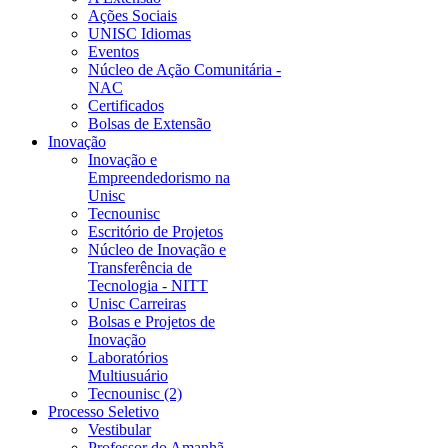
Ações Sociais
UNISC Idiomas
Eventos
Núcleo de Ação Comunitária -
NAC
Certificados
Bolsas de Extensão
Inovação
Inovação e
Empreendedorismo na
Unisc
Tecnounisc
Escritório de Projetos
Núcleo de Inovação e
Transferência de
Tecnologia - NITT
Unisc Carreiras
Bolsas e Projetos de
Inovação
Laboratórios
Multiusuário
Tecnounisc (2)
Processo Seletivo
Vestibular
Professor do Amanhã