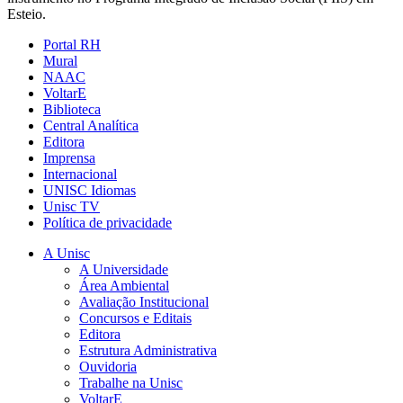
Esteio.
Portal RH
Mural
NAAC
VoltarE
Biblioteca
Central Analítica
Editora
Imprensa
Internacional
UNISC Idiomas
Unisc TV
Política de privacidade
A Unisc
A Universidade
Área Ambiental
Avaliação Institucional
Concursos e Editais
Editora
Estrutura Administrativa
Ouvidoria
Trabalhe na Unisc
VoltarE