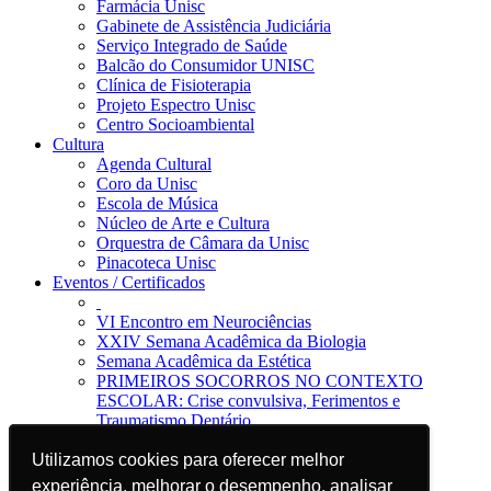
Farmácia Unisc
Gabinete de Assistência Judiciária
Serviço Integrado de Saúde
Balcão do Consumidor UNISC
Clínica de Fisioterapia
Projeto Espectro Unisc
Centro Socioambiental
Cultura
Agenda Cultural
Coro da Unisc
Escola de Música
Núcleo de Arte e Cultura
Orquestra de Câmara da Unisc
Pinacoteca Unisc
Eventos / Certificados
VI Encontro em Neurociências
XXIV Semana Acadêmica da Biologia
Semana Acadêmica da Estética
PRIMEIROS SOCORROS NO CONTEXTO
ESCOLAR: Crise convulsiva, Ferimentos e
Traumatismo Dentário
Notícias
Jornal da Unisc
Utilizamos cookies para oferecer melhor
Utilizamos cookies para oferecer melhor
Notícias
experiência, melhorar o desempenho, analisar
experiência, melhorar o desempenho, analisar