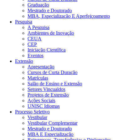
Graduação
Mestrado e Doutorado
MBA, Especialização E Aperfeiçoamento
Pesquisa
A Pesquisa
Ambientes de Inovação
CEUA
CEP
Iniciação Científica
Eventos
Extensão
Apresentação
Cursos de Curta Duração
Matrículas
Salão de Ensino e Extensão
Setores Vincualdos
Projetos de Extensão
Ações Sociais
UNISC Idiomas
Processo Seletivo
Vestibular
Vestibular Complementar
Mestrado e Doutorado
MBA E Especialização
Reingressos, Transferências e Diplomados