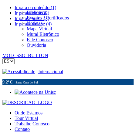
Ir para o conteúdo (1)
Biblioteca
Ir para o menu (2)
Eventos / Certificados
Ir para a busca (3)
Notícias
Ir para o rodapé (4)
Mapa Virtual
Mural Eletrônico
Fale Conosco
Ouvidoria
MOD_SSO_BUTTON
Acessibilidade
Internacional
9.2°C
Santa Cruz do Sul
Onde Estamos
Tour Virtual
Trabalhe Conosco
Contato