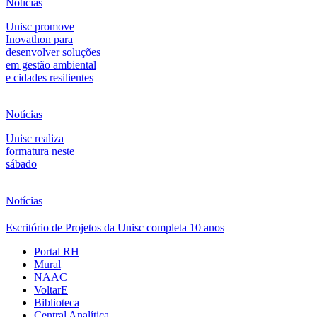
Notícias
Unisc promove
Inovathon para
desenvolver soluções
em gestão ambiental
e cidades resilientes
Notícias
Unisc realiza
formatura neste
sábado
Notícias
Escritório de Projetos da Unisc completa 10 anos
Portal RH
Mural
NAAC
VoltarE
Biblioteca
Central Analítica