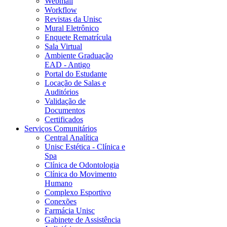
Webmail
Workflow
Revistas da Unisc
Mural Eletrônico
Enquete Rematrícula
Sala Virtual
Ambiente Graduação
EAD - Antigo
Portal do Estudante
Locação de Salas e
Auditórios
Validação de
Documentos
Certificados
Serviços Comunitários
Central Analítica
Unisc Estética - Clínica e
Spa
Clínica de Odontologia
Clínica do Movimento
Humano
Complexo Esportivo
Conexões
Farmácia Unisc
Gabinete de Assistência