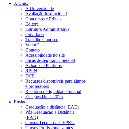
A Unisc
A Universidade
Avaliação Institucional
Concursos e Editais
Editora
Estrutura Administrativa
Ouvidoria
Trabalhe Conosco
VoltarE
Contato
Acessibilidade no site
Dicas de segurança pessoal
Achados e Perdidos
RPPN
DCE
Recursos disponíveis para alunos
e professores
Relatório de Igualdade Salarial
Eleições Unisc 2025
Ensino
Graduação a distância (EAD)
Pós-Graduação a Distância
(EAD)
Cursos Técnicos - CEPRU
Cursos Profissionalizantes