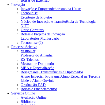
Bolsas de Extensão
Inovação
Inovação e Empreendedorismo na Unisc
Tecnounisc
Escritório de Projetos
Núcleo de Inovação e Transferência de Tecnologia -
NITT
Unisc Carreiras
Bolsas e Projetos de Inovação
Laboratórios Multiusuário
Tecnounisc (2)
Processo Seletivo
Vestibular
Professor do Amanhã
RS Talentos
Mestrado e Doutorado
MBA e Especialização
Reingressos, Transferências e Diplomados
Aluno Especial, Programa Aluno Especial na Terceira
Idade e Aluno Ouvinte
Graduação EAD
Bolsas e Financiamentos
Serviços Online
Avaliação Online
Biblioteca