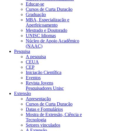
Educar-se
Cursos de Curta Duração
Graduação
MBA, Especialização e
Aperfeiçoamento
Mestrado e Doutorado
UNISC Idiomas
Núcleo de Apoio Acadêmico
(NAAC)
Pesquisa
A pesquisa
CEUA
CEP
Iniciação Científica
Eventos
Revista Jovens
Pesquisadores Unisc
Extensão
Apresentação
Cursos de Curta Duração
Datas e Formulários
Mostra de Extensão, Ciência e
Tecnologia
Setores vinculados
A Extensão