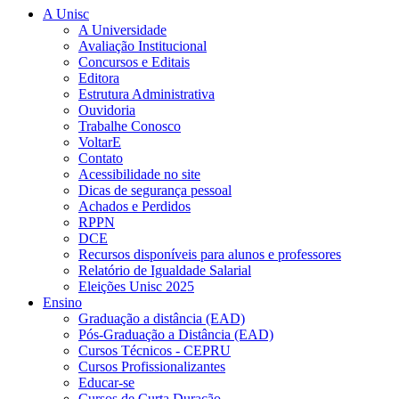
A Unisc
A Universidade
Avaliação Institucional
Concursos e Editais
Editora
Estrutura Administrativa
Ouvidoria
Trabalhe Conosco
VoltarE
Contato
Acessibilidade no site
Dicas de segurança pessoal
Achados e Perdidos
RPPN
DCE
Recursos disponíveis para alunos e professores
Relatório de Igualdade Salarial
Eleições Unisc 2025
Ensino
Graduação a distância (EAD)
Pós-Graduação a Distância (EAD)
Cursos Técnicos - CEPRU
Cursos Profissionalizantes
Educar-se
Cursos de Curta Duração