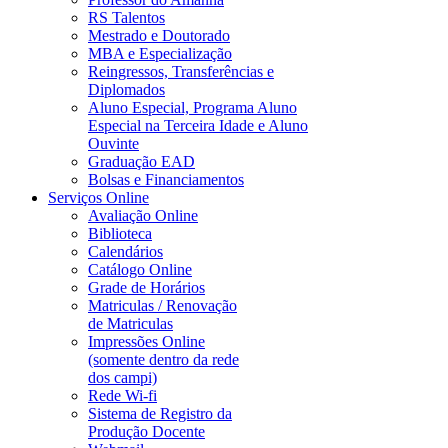
RS Talentos
Mestrado e Doutorado
MBA e Especialização
Reingressos, Transferências e
Diplomados
Aluno Especial, Programa Aluno
Especial na Terceira Idade e Aluno
Ouvinte
Graduação EAD
Bolsas e Financiamentos
Serviços Online
Avaliação Online
Biblioteca
Calendários
Catálogo Online
Grade de Horários
Matriculas / Renovação
de Matriculas
Impressões Online
(somente dentro da rede
dos campi)
Rede Wi-fi
Sistema de Registro da
Produção Docente