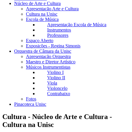
Núcleo de Arte e Cultura
Apresentação Arte e Cultura
Cultura na Unisc
Escola de Música
Apresentação Escola de Música
Instrumentos
Professores
Espaço Aberto
Exposições - Regina Simonis
Orquestra de Câmara da Unisc
Apresentação Orquestra
Maestro e Diretor Artístico
Músicos Instrumentistas
Violino I
Violino II
Viola
Violoncelo
Contrabaixo
Fotos
Pinacoteca Unisc
Cultura - Núcleo de Arte e Cultura -
Cultura na Unisc