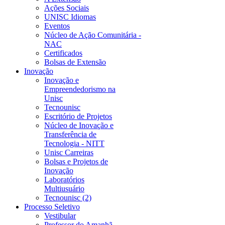
Ações Sociais
UNISC Idiomas
Eventos
Núcleo de Ação Comunitária -
NAC
Certificados
Bolsas de Extensão
Inovação
Inovação e
Empreendedorismo na
Unisc
Tecnounisc
Escritório de Projetos
Núcleo de Inovação e
Transferência de
Tecnologia - NITT
Unisc Carreiras
Bolsas e Projetos de
Inovação
Laboratórios
Multiusuário
Tecnounisc (2)
Processo Seletivo
Vestibular
Professor do Amanhã