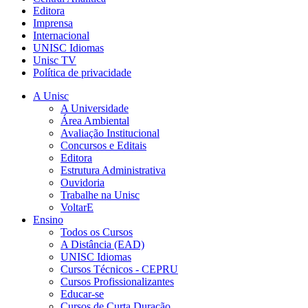
Editora
Imprensa
Internacional
UNISC Idiomas
Unisc TV
Política de privacidade
A Unisc
A Universidade
Área Ambiental
Avaliação Institucional
Concursos e Editais
Editora
Estrutura Administrativa
Ouvidoria
Trabalhe na Unisc
VoltarE
Ensino
Todos os Cursos
A Distância (EAD)
UNISC Idiomas
Cursos Técnicos - CEPRU
Cursos Profissionalizantes
Educar-se
Cursos de Curta Duração