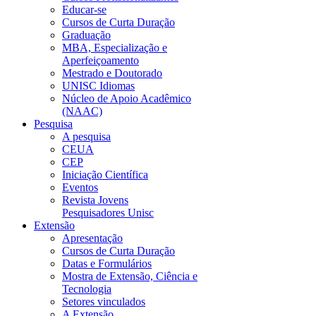
Educar-se
Cursos de Curta Duração
Graduação
MBA, Especialização e
Aperfeiçoamento
Mestrado e Doutorado
UNISC Idiomas
Núcleo de Apoio Acadêmico
(NAAC)
Pesquisa
A pesquisa
CEUA
CEP
Iniciação Científica
Eventos
Revista Jovens
Pesquisadores Unisc
Extensão
Apresentação
Cursos de Curta Duração
Datas e Formulários
Mostra de Extensão, Ciência e
Tecnologia
Setores vinculados
A Extensão