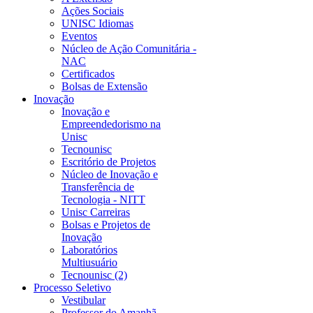
Ações Sociais
UNISC Idiomas
Eventos
Núcleo de Ação Comunitária -
NAC
Certificados
Bolsas de Extensão
Inovação
Inovação e
Empreendedorismo na
Unisc
Tecnounisc
Escritório de Projetos
Núcleo de Inovação e
Transferência de
Tecnologia - NITT
Unisc Carreiras
Bolsas e Projetos de
Inovação
Laboratórios
Multiusuário
Tecnounisc (2)
Processo Seletivo
Vestibular
Professor do Amanhã