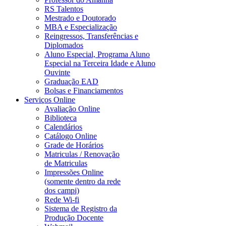
RS Talentos
Mestrado e Doutorado
MBA e Especialização
Reingressos, Transferências e
Diplomados
Aluno Especial, Programa Aluno
Especial na Terceira Idade e Aluno
Ouvinte
Graduação EAD
Bolsas e Financiamentos
Serviços Online
Avaliação Online
Biblioteca
Calendários
Catálogo Online
Grade de Horários
Matriculas / Renovação
de Matriculas
Impressões Online
(somente dentro da rede
dos campi)
Rede Wi-fi
Sistema de Registro da
Produção Docente