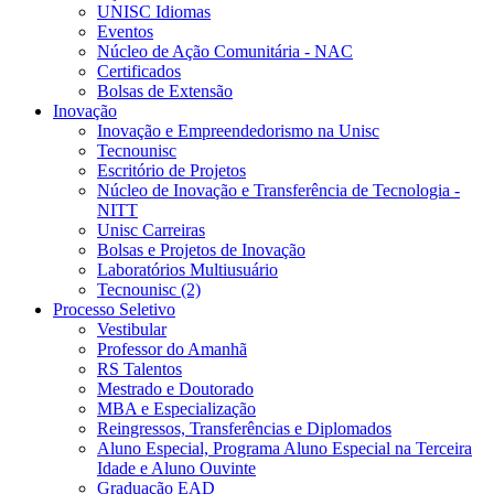
UNISC Idiomas
Eventos
Núcleo de Ação Comunitária - NAC
Certificados
Bolsas de Extensão
Inovação
Inovação e Empreendedorismo na Unisc
Tecnounisc
Escritório de Projetos
Núcleo de Inovação e Transferência de Tecnologia -
NITT
Unisc Carreiras
Bolsas e Projetos de Inovação
Laboratórios Multiusuário
Tecnounisc (2)
Processo Seletivo
Vestibular
Professor do Amanhã
RS Talentos
Mestrado e Doutorado
MBA e Especialização
Reingressos, Transferências e Diplomados
Aluno Especial, Programa Aluno Especial na Terceira
Idade e Aluno Ouvinte
Graduação EAD