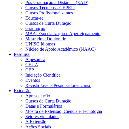
Pós-Graduação a Distância (EAD)
Cursos Técnicos - CEPRU
Cursos Profissionalizantes
Educar-se
Cursos de Curta Duração
Graduação
MBA, Especialização e Aperfeiçoamento
Mestrado e Doutorado
UNISC Idiomas
Núcleo de Apoio Acadêmico (NAAC)
Pesquisa
A pesquisa
CEUA
CEP
Iniciação Científica
Eventos
Revista Jovens Pesquisadores Unisc
Extensão
Apresentação
Cursos de Curta Duração
Datas e Formulários
Mostra de Extensão, Ciência e Tecnologia
Setores vinculados
A Extensão
Ações Sociais