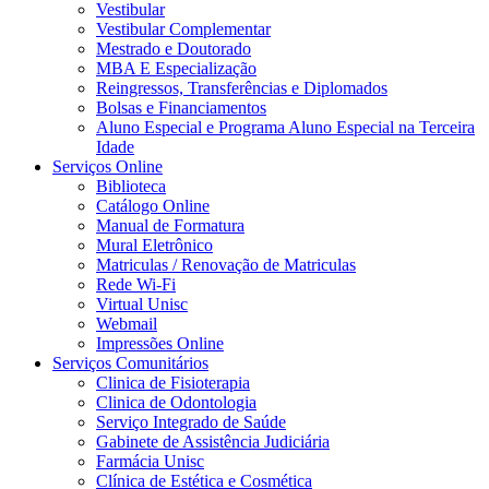
Vestibular
Vestibular Complementar
Mestrado e Doutorado
MBA E Especialização
Reingressos, Transferências e Diplomados
Bolsas e Financiamentos
Aluno Especial e Programa Aluno Especial na Terceira
Idade
Serviços Online
Biblioteca
Catálogo Online
Manual de Formatura
Mural Eletrônico
Matriculas / Renovação de Matriculas
Rede Wi-Fi
Virtual Unisc
Webmail
Impressões Online
Serviços Comunitários
Clinica de Fisioterapia
Clinica de Odontologia
Serviço Integrado de Saúde
Gabinete de Assistência Judiciária
Farmácia Unisc
Clínica de Estética e Cosmética