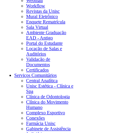
Webmail
Workflow
Revistas da Unisc
Mural Eletrônico
Enquete Rematrícula
Sala Virtual
Ambiente Graduação
EAD - Antigo
Portal do Estudante
Locação de Salas e
Auditórios
Validação de
Documentos
Certificados
Serviços Comunitários
Central Analítica
Unisc Estética - Clínica e
Spa
Clínica de Odontologia
Clínica do Movimento
Humano
Complexo Esportivo
Conexões
Farmácia Unisc
Gabinete de Assistência