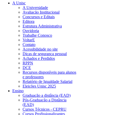
A Unisc
A Universidade
Avaliação Institucional
Concursos e Editais
Editora
Estrutura Administrativa
Ouvidoria
Trabalhe Conosco
VoltarE
Contato
Acessibilidade no site
Dicas de segurança pessoal
Achados e Perdidos
RPPN
DCE
Recursos disponíveis para alunos
e professores
Relatório de Igualdade Salarial
Eleições Unisc 2025
Ensino
Graduação a distância (EAD)
Pós-Graduação a Distância
(EAD)
Cursos Técnicos - CEPRU
Cursos Profissionalizantes