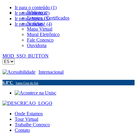
Ir para o conteúdo (1)
Biblioteca
Ir para o menu (2)
Eventos / Certificados
Ir para a busca (3)
Notícias
Ir para o rodapé (4)
Mapa Virtual
Mural Eletrônico
Fale Conosco
Ouvidoria
MOD_SSO_BUTTON
Acessibilidade
Internacional
6.8°C
Santa Cruz do Sul
Onde Estamos
Tour Virtual
Trabalhe Conosco
Contato