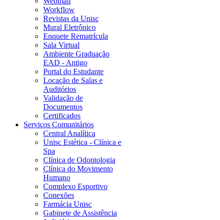
Webmail
Workflow
Revistas da Unisc
Mural Eletrônico
Enquete Rematrícula
Sala Virtual
Ambiente Graduação
EAD - Antigo
Portal do Estudante
Locação de Salas e
Auditórios
Validação de
Documentos
Certificados
Serviços Comunitários
Central Analítica
Unisc Estética - Clínica e
Spa
Clínica de Odontologia
Clínica do Movimento
Humano
Complexo Esportivo
Conexões
Farmácia Unisc
Gabinete de Assistência