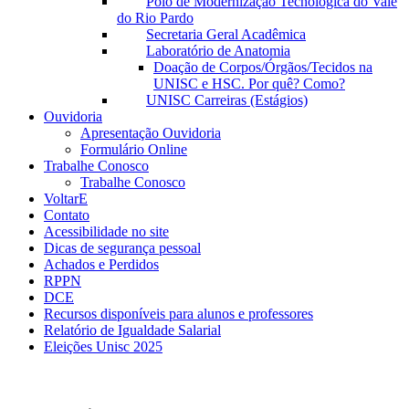
Polo de Modernização Tecnológica do Vale
do Rio Pardo
Secretaria Geral Acadêmica
Laboratório de Anatomia
Doação de Corpos/Órgãos/Tecidos na
UNISC e HSC. Por quê? Como?
UNISC Carreiras (Estágios)
Ouvidoria
Apresentação Ouvidoria
Formulário Online
Trabalhe Conosco
Trabalhe Conosco
VoltarE
Contato
Acessibilidade no site
Dicas de segurança pessoal
Achados e Perdidos
RPPN
DCE
Recursos disponíveis para alunos e professores
Relatório de Igualdade Salarial
Eleições Unisc 2025