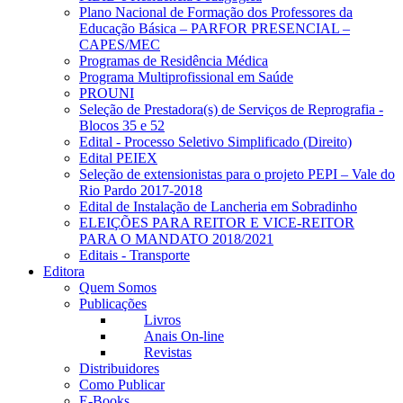
Plano Nacional de Formação dos Professores da
Educação Básica – PARFOR PRESENCIAL –
CAPES/MEC
Programas de Residência Médica
Programa Multiprofissional em Saúde
PROUNI
Seleção de Prestadora(s) de Serviços de Reprografia -
Blocos 35 e 52
Edital - Processo Seletivo Simplificado (Direito)
Edital PEIEX
Seleção de extensionistas para o projeto PEPI – Vale do
Rio Pardo 2017-2018
Edital de Instalação de Lancheria em Sobradinho
ELEIÇÕES PARA REITOR E VICE-REITOR
PARA O MANDATO 2018/2021
Editais - Transporte
Editora
Quem Somos
Publicações
Livros
Anais On-line
Revistas
Distribuidores
Como Publicar
E-Books