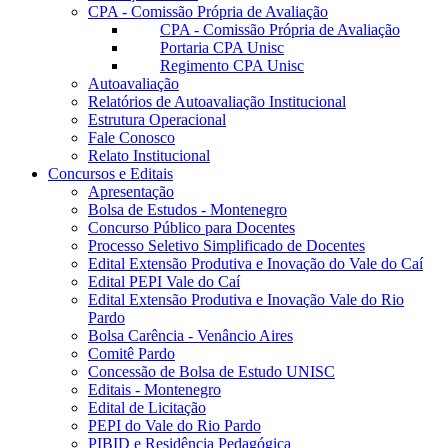
CPA - Comissão Própria de Avaliação
CPA - Comissão Própria de Avaliação
Portaria CPA Unisc
Regimento CPA Unisc
Autoavaliação
Relatórios de Autoavaliação Institucional
Estrutura Operacional
Fale Conosco
Relato Institucional
Concursos e Editais
Apresentação
Bolsa de Estudos - Montenegro
Concurso Público para Docentes
Processo Seletivo Simplificado de Docentes
Edital Extensão Produtiva e Inovação do Vale do Caí
Edital PEPI Vale do Caí
Edital Extensão Produtiva e Inovação Vale do Rio
Pardo
Bolsa Carência - Venâncio Aires
Comitê Pardo
Concessão de Bolsa de Estudo UNISC
Editais - Montenegro
Edital de Licitação
PEPI do Vale do Rio Pardo
PIBID e Residência Pedagógica