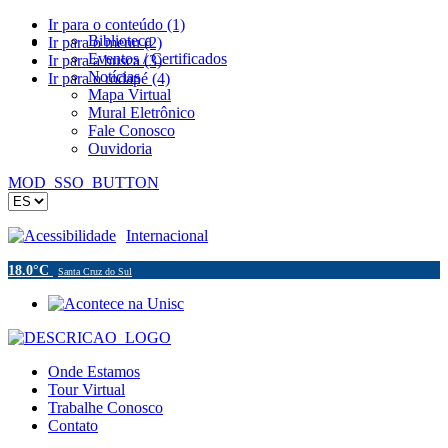
Ir para o conteúdo (1)
Biblioteca
Ir para o menu (2)
Eventos / Certificados
Ir para a busca (3)
Notícias
Ir para o rodapé (4)
Mapa Virtual
Mural Eletrônico
Fale Conosco
Ouvidoria
MOD_SSO_BUTTON
Acessibilidade
Internacional
18.0°C
Santa Cruz do Sul
Onde Estamos
Tour Virtual
Trabalhe Conosco
Contato