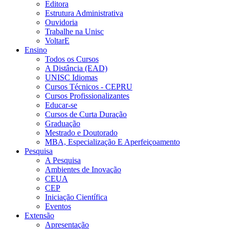
Editora
Estrutura Administrativa
Ouvidoria
Trabalhe na Unisc
VoltarE
Ensino
Todos os Cursos
A Distância (EAD)
UNISC Idiomas
Cursos Técnicos - CEPRU
Cursos Profissionalizantes
Educar-se
Cursos de Curta Duração
Graduação
Mestrado e Doutorado
MBA, Especialização E Aperfeiçoamento
Pesquisa
A Pesquisa
Ambientes de Inovação
CEUA
CEP
Iniciação Científica
Eventos
Extensão
Apresentação