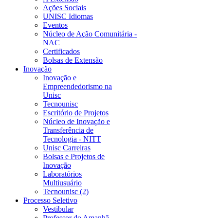
Ações Sociais
UNISC Idiomas
Eventos
Núcleo de Ação Comunitária -
NAC
Certificados
Bolsas de Extensão
Inovação
Inovação e
Empreendedorismo na
Unisc
Tecnounisc
Escritório de Projetos
Núcleo de Inovação e
Transferência de
Tecnologia - NITT
Unisc Carreiras
Bolsas e Projetos de
Inovação
Laboratórios
Multiusuário
Tecnounisc (2)
Processo Seletivo
Vestibular
Professor do Amanhã