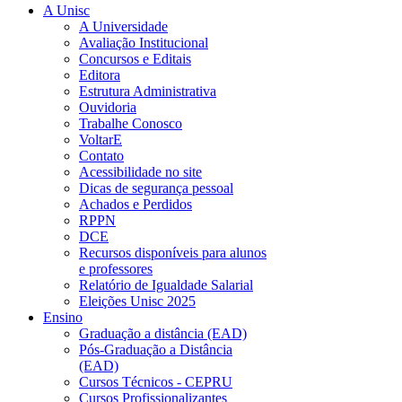
A Unisc
A Universidade
Avaliação Institucional
Concursos e Editais
Editora
Estrutura Administrativa
Ouvidoria
Trabalhe Conosco
VoltarE
Contato
Acessibilidade no site
Dicas de segurança pessoal
Achados e Perdidos
RPPN
DCE
Recursos disponíveis para alunos
e professores
Relatório de Igualdade Salarial
Eleições Unisc 2025
Ensino
Graduação a distância (EAD)
Pós-Graduação a Distância
(EAD)
Cursos Técnicos - CEPRU
Cursos Profissionalizantes