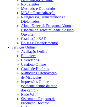
RS Talentos
Mestrado e Doutorado
MBA e Especialização
Reingressos, Transferências e
Diplomados
Aluno Especial, Programa Aluno
Especial na Terceira Idade e Aluno
Ouvinte
Graduação EAD
Bolsas e Financiamentos
Serviços Online
Avaliação Online
Biblioteca
Calendários
Catálogo Online
Grade de Horários
Matriculas / Renovação
de Matriculas
Impressões Online
(somente dentro da rede
dos campi)
Rede Wi-fi
Sistema de Registro da
Produção Docente