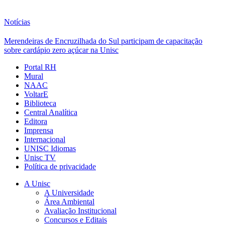
Notícias
Merendeiras de Encruzilhada do Sul participam de capacitação
sobre cardápio zero açúcar na Unisc
Portal RH
Mural
NAAC
VoltarE
Biblioteca
Central Analítica
Editora
Imprensa
Internacional
UNISC Idiomas
Unisc TV
Política de privacidade
A Unisc
A Universidade
Área Ambiental
Avaliação Institucional
Concursos e Editais