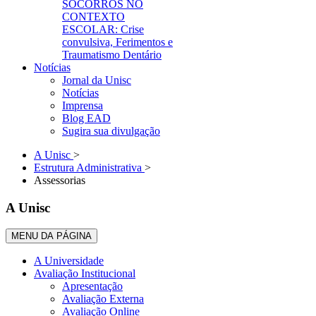
SOCORROS NO
CONTEXTO
ESCOLAR: Crise
convulsiva, Ferimentos e
Traumatismo Dentário
Notícias
Jornal da Unisc
Notícias
Imprensa
Blog EAD
Sugira sua divulgação
A Unisc
>
Estrutura Administrativa
>
Assessorias
A Unisc
MENU DA PÁGINA
A Universidade
Avaliação Institucional
Apresentação
Avaliação Externa
Avaliação Online