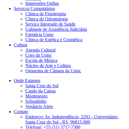
Impressões Online
Serviços Comunitários
Clinica de Fisioterapia
Clinica de Odontologia
Serviço Integrado de Saúde
Gabinete de Assistência Judiciária
Farmácia Unisc
Clínica de Estética e Cosmética
Cultura
Agenda Cultural
Coro da Unisc
Escola de Música
Núcleo de Arte e Cultura
Orquestra de Câmara da Unisc
Onde Estamos
Santa Cruz do Sul
Capão da Canoa
Montenegro
Sobradinho
Venâncio Aires
Contato
Endereço: Av. Independência, 2293 - Universitário,
Santa Cruz do Sul - RS, 96815-900
Telefone: +55 (51) 3717-7300