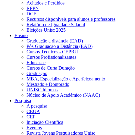
Achados e Perdidos
RPPN
DCE
Recursos disponíveis para alunos e professores
Relatório de Igualdade Salarial
Eleições Unisc 2025
Ensino
Graduação a distância (EAD)
Pós-Graduação a Distância (EAD)
Cursos Técnicos - CEPRU
Cursos Profissionalizantes
Educar-se
Cursos de Curta Duração
Graduação
MBA, Especialização e Aperfeiçoamento
Mestrado e Doutorado
UNISC Idiomas
Núcleo de Apoio Acadêmico (NAAC)
Pesquisa
A pesquisa
CEUA
CEP
Iniciação Científica
Eventos
Revista Jovens Pesquisadores Unisc