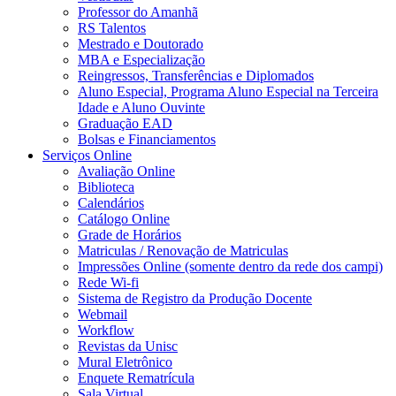
Professor do Amanhã
RS Talentos
Mestrado e Doutorado
MBA e Especialização
Reingressos, Transferências e Diplomados
Aluno Especial, Programa Aluno Especial na Terceira
Idade e Aluno Ouvinte
Graduação EAD
Bolsas e Financiamentos
Serviços Online
Avaliação Online
Biblioteca
Calendários
Catálogo Online
Grade de Horários
Matriculas / Renovação de Matriculas
Impressões Online (somente dentro da rede dos campi)
Rede Wi-fi
Sistema de Registro da Produção Docente
Webmail
Workflow
Revistas da Unisc
Mural Eletrônico
Enquete Rematrícula
Sala Virtual