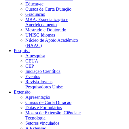
Educar-se
Cursos de Curta Duração
Graduação
MBA, Especialização e
Aperfeiçoamento
Mestrado e Doutorado
UNISC Idiomas
Núcleo de Apoio Acadêmico
(NAAC)
Pesquisa
A pesquisa
CEUA
CEP
Iniciação Científica
Eventos
Revista Jovens
Pesquisadores Unisc
Extensão
Apresentação
Cursos de Curta Duração
Datas e Formulários
Mostra de Extensão, Ciência e
Tecnologia
Setores vinculados
A Extensão