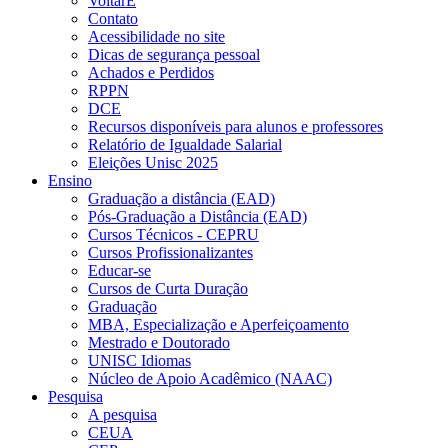
VoltarE
Contato
Acessibilidade no site
Dicas de segurança pessoal
Achados e Perdidos
RPPN
DCE
Recursos disponíveis para alunos e professores
Relatório de Igualdade Salarial
Eleições Unisc 2025
Ensino
Graduação a distância (EAD)
Pós-Graduação a Distância (EAD)
Cursos Técnicos - CEPRU
Cursos Profissionalizantes
Educar-se
Cursos de Curta Duração
Graduação
MBA, Especialização e Aperfeiçoamento
Mestrado e Doutorado
UNISC Idiomas
Núcleo de Apoio Acadêmico (NAAC)
Pesquisa
A pesquisa
CEUA