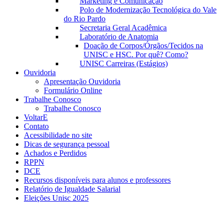
Marketing e Comunicação
Polo de Modernização Tecnológica do Vale
do Rio Pardo
Secretaria Geral Acadêmica
Laboratório de Anatomia
Doação de Corpos/Órgãos/Tecidos na
UNISC e HSC. Por quê? Como?
UNISC Carreiras (Estágios)
Ouvidoria
Apresentação Ouvidoria
Formulário Online
Trabalhe Conosco
Trabalhe Conosco
VoltarE
Contato
Acessibilidade no site
Dicas de segurança pessoal
Achados e Perdidos
RPPN
DCE
Recursos disponíveis para alunos e professores
Relatório de Igualdade Salarial
Eleições Unisc 2025