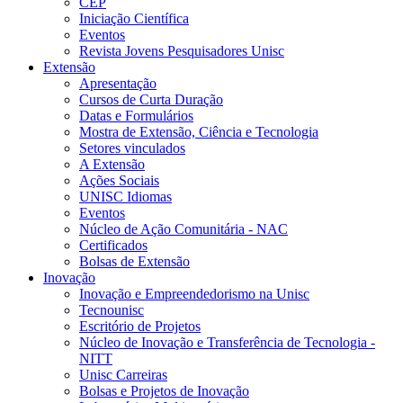
CEP
Iniciação Científica
Eventos
Revista Jovens Pesquisadores Unisc
Extensão
Apresentação
Cursos de Curta Duração
Datas e Formulários
Mostra de Extensão, Ciência e Tecnologia
Setores vinculados
A Extensão
Ações Sociais
UNISC Idiomas
Eventos
Núcleo de Ação Comunitária - NAC
Certificados
Bolsas de Extensão
Inovação
Inovação e Empreendedorismo na Unisc
Tecnounisc
Escritório de Projetos
Núcleo de Inovação e Transferência de Tecnologia -
NITT
Unisc Carreiras
Bolsas e Projetos de Inovação