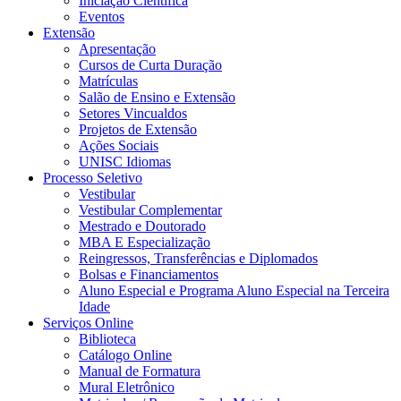
Iniciação Científica
Eventos
Extensão
Apresentação
Cursos de Curta Duração
Matrículas
Salão de Ensino e Extensão
Setores Vincualdos
Projetos de Extensão
Ações Sociais
UNISC Idiomas
Processo Seletivo
Vestibular
Vestibular Complementar
Mestrado e Doutorado
MBA E Especialização
Reingressos, Transferências e Diplomados
Bolsas e Financiamentos
Aluno Especial e Programa Aluno Especial na Terceira
Idade
Serviços Online
Biblioteca
Catálogo Online
Manual de Formatura
Mural Eletrônico