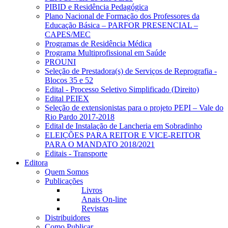
PIBID e Residência Pedagógica
Plano Nacional de Formação dos Professores da
Educação Básica – PARFOR PRESENCIAL –
CAPES/MEC
Programas de Residência Médica
Programa Multiprofissional em Saúde
PROUNI
Seleção de Prestadora(s) de Serviços de Reprografia -
Blocos 35 e 52
Edital - Processo Seletivo Simplificado (Direito)
Edital PEIEX
Seleção de extensionistas para o projeto PEPI – Vale do
Rio Pardo 2017-2018
Edital de Instalação de Lancheria em Sobradinho
ELEIÇÕES PARA REITOR E VICE-REITOR
PARA O MANDATO 2018/2021
Editais - Transporte
Editora
Quem Somos
Publicações
Livros
Anais On-line
Revistas
Distribuidores
Como Publicar