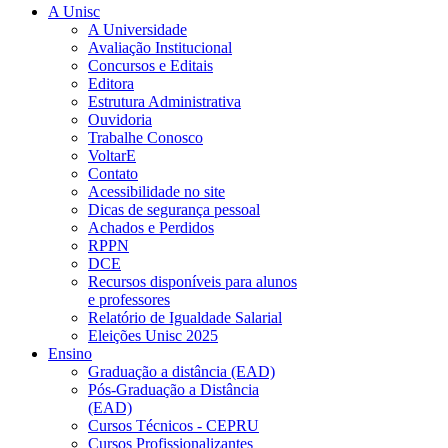
A Unisc
A Universidade
Avaliação Institucional
Concursos e Editais
Editora
Estrutura Administrativa
Ouvidoria
Trabalhe Conosco
VoltarE
Contato
Acessibilidade no site
Dicas de segurança pessoal
Achados e Perdidos
RPPN
DCE
Recursos disponíveis para alunos
e professores
Relatório de Igualdade Salarial
Eleições Unisc 2025
Ensino
Graduação a distância (EAD)
Pós-Graduação a Distância
(EAD)
Cursos Técnicos - CEPRU
Cursos Profissionalizantes