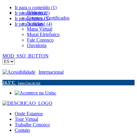
Ir para o conteúdo (1)
Biblioteca
Ir para o menu (2)
Eventos / Certificados
Ir para a busca (3)
Notícias
Ir para o rodapé (4)
Mapa Virtual
Mural Eletrônico
Fale Conosco
Ouvidoria
MOD_SSO_BUTTON
Acessibilidade
Internacional
24.5°C
Santa Cruz do Sul
Onde Estamos
Tour Virtual
Trabalhe Conosco
Contato