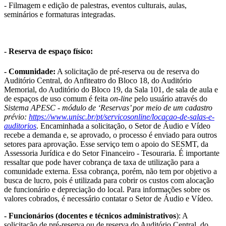
- Filmagem e edição de palestras, eventos culturais, aulas,
seminários e formaturas integradas.
- Reserva de espaço físico:
- Comunidade:
A solicitação de pré-reserva ou de reserva do
Auditório Central, do Anfiteatro do Bloco 18, do Auditório
Memorial, do Auditório do Bloco 19, da Sala 101, de sala de aula e
de espaços de uso comum é feita
on-line
pelo usuário através do
Sistema APESC - módulo de ‘Reservas’ por meio de um cadastro
prévio:
https://www.unisc.br/pt/servicosonline/locacao-de-salas-e-
auditorios
. Encaminhada a solicitação, o Setor de Áudio e Vídeo
recebe a demanda e, se aprovado, o processo é enviado para outros
setores para aprovação. Esse serviço tem o apoio do SESMT, da
Assessoria Jurídica e do Setor Financeiro - Tesouraria. É importante
ressaltar que pode haver cobrança de taxa de utilização para a
comunidade externa. Essa cobrança, porém, não tem por objetivo a
busca de lucro, pois é utilizada para cobrir os custos com alocação
de funcionário e depreciação do local. Para informações sobre os
valores cobrados, é necessário contatar o Setor de Áudio e Vídeo.
-
Funcionários (docentes e técnicos administrativos
): A
solicitação de pré-reserva ou de reserva do Auditório Central, do