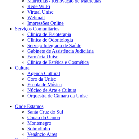
Matriculas / Renovação de Matriculas
Rede Wi-Fi
Virtual Unisc
Webmail
Impressões Online
Serviços Comunitários
Clinica de Fisioterapia
Clinica de Odontologia
Serviço Integrado de Saúde
Gabinete de Assistência Judiciária
Farmácia Unisc
Clínica de Estética e Cosmética
Cultura
Agenda Cultural
Coro da Unisc
Escola de Música
Núcleo de Arte e Cultura
Orquestra de Câmara da Unisc
Onde Estamos
Santa Cruz do Sul
Capão da Canoa
Montenegro
Sobradinho
Venâncio Aires