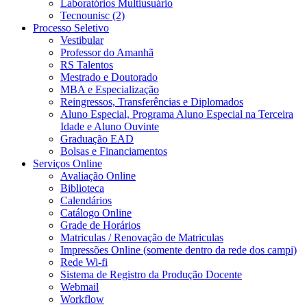
Laboratórios Multiusuário
Tecnounisc (2)
Processo Seletivo
Vestibular
Professor do Amanhã
RS Talentos
Mestrado e Doutorado
MBA e Especialização
Reingressos, Transferências e Diplomados
Aluno Especial, Programa Aluno Especial na Terceira
Idade e Aluno Ouvinte
Graduação EAD
Bolsas e Financiamentos
Serviços Online
Avaliação Online
Biblioteca
Calendários
Catálogo Online
Grade de Horários
Matriculas / Renovação de Matriculas
Impressões Online (somente dentro da rede dos campi)
Rede Wi-fi
Sistema de Registro da Produção Docente
Webmail
Workflow