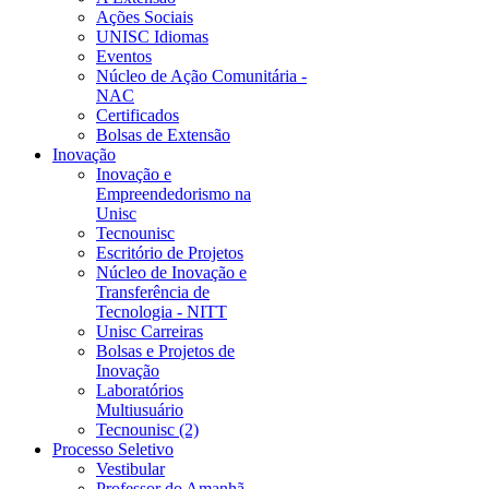
Ações Sociais
UNISC Idiomas
Eventos
Núcleo de Ação Comunitária -
NAC
Certificados
Bolsas de Extensão
Inovação
Inovação e
Empreendedorismo na
Unisc
Tecnounisc
Escritório de Projetos
Núcleo de Inovação e
Transferência de
Tecnologia - NITT
Unisc Carreiras
Bolsas e Projetos de
Inovação
Laboratórios
Multiusuário
Tecnounisc (2)
Processo Seletivo
Vestibular
Professor do Amanhã