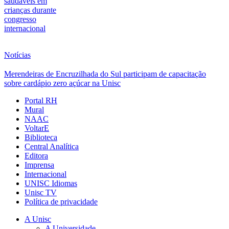
saudáveis em
crianças durante
congresso
internacional
Notícias
Merendeiras de Encruzilhada do Sul participam de capacitação
sobre cardápio zero açúcar na Unisc
Portal RH
Mural
NAAC
VoltarE
Biblioteca
Central Analítica
Editora
Imprensa
Internacional
UNISC Idiomas
Unisc TV
Política de privacidade
A Unisc
A Universidade