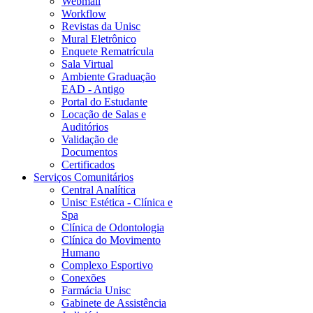
Webmail
Workflow
Revistas da Unisc
Mural Eletrônico
Enquete Rematrícula
Sala Virtual
Ambiente Graduação
EAD - Antigo
Portal do Estudante
Locação de Salas e
Auditórios
Validação de
Documentos
Certificados
Serviços Comunitários
Central Analítica
Unisc Estética - Clínica e
Spa
Clínica de Odontologia
Clínica do Movimento
Humano
Complexo Esportivo
Conexões
Farmácia Unisc
Gabinete de Assistência