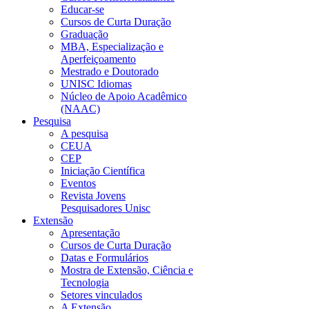
Educar-se
Cursos de Curta Duração
Graduação
MBA, Especialização e
Aperfeiçoamento
Mestrado e Doutorado
UNISC Idiomas
Núcleo de Apoio Acadêmico
(NAAC)
Pesquisa
A pesquisa
CEUA
CEP
Iniciação Científica
Eventos
Revista Jovens
Pesquisadores Unisc
Extensão
Apresentação
Cursos de Curta Duração
Datas e Formulários
Mostra de Extensão, Ciência e
Tecnologia
Setores vinculados
A Extensão