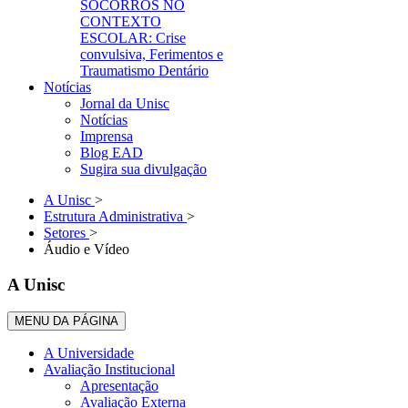
SOCORROS NO
CONTEXTO
ESCOLAR: Crise
convulsiva, Ferimentos e
Traumatismo Dentário
Notícias
Jornal da Unisc
Notícias
Imprensa
Blog EAD
Sugira sua divulgação
A Unisc
>
Estrutura Administrativa
>
Setores
>
Áudio e Vídeo
A Unisc
MENU DA PÁGINA
A Universidade
Avaliação Institucional
Apresentação
Avaliação Externa