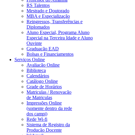
RS Talentos
Mestrado e Doutorado
MBA e Especialização
Reingressos, Transferências e
Diplomados
Aluno Especial, Programa Aluno
Especial na Terceira Idade e Aluno
Ouvinte
Graduação EAD
Bolsas e Financiamentos
Serviços Online
Avaliação Online
Biblioteca
Calendários
Catálogo Online
Grade de Horários
Matriculas / Renovação
de Matriculas
Impressões Online
(somente dentro da rede
dos campi)
Rede Wi-fi
Sistema de Registro da
Produção Docente