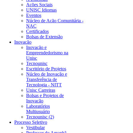
Ações Sociais
UNISC Idiomas
Eventos
Núcleo de Ação Comunitária -
NAC
Certificados
Bolsas de Extensão
Inovação
Inovação e
Empreendedorismo na
Unisc
Tecnounisc
Escritório de Projetos
Núcleo de Inovação e
Transferência de
Tecnologia - NITT
Unisc Carreiras
Bolsas e Projetos de
Inovação
Laboratórios
Multiusuário
Tecnounisc (2)
Processo Seletivo
Vestibular
Professor do Amanhã