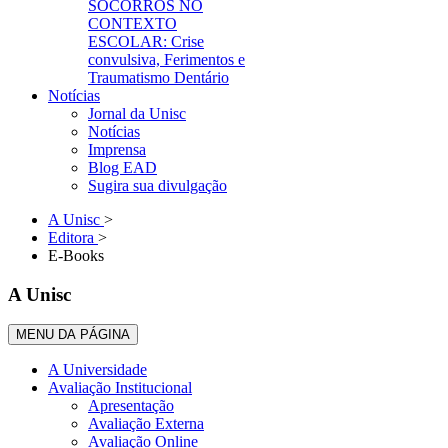
SOCORROS NO
CONTEXTO
ESCOLAR: Crise
convulsiva, Ferimentos e
Traumatismo Dentário
Notícias
Jornal da Unisc
Notícias
Imprensa
Blog EAD
Sugira sua divulgação
A Unisc
>
Editora
>
E-Books
A Unisc
MENU DA PÁGINA
A Universidade
Avaliação Institucional
Apresentação
Avaliação Externa
Avaliação Online