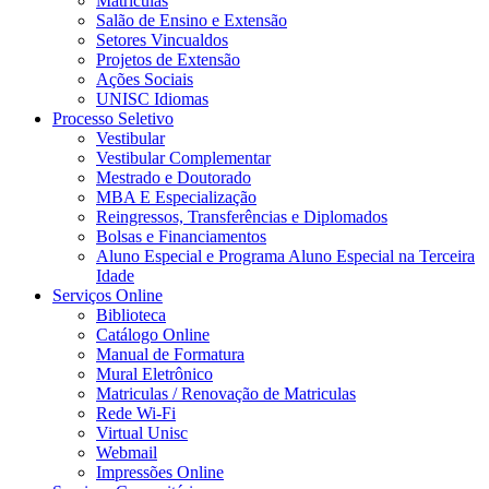
Matrículas
Salão de Ensino e Extensão
Setores Vincualdos
Projetos de Extensão
Ações Sociais
UNISC Idiomas
Processo Seletivo
Vestibular
Vestibular Complementar
Mestrado e Doutorado
MBA E Especialização
Reingressos, Transferências e Diplomados
Bolsas e Financiamentos
Aluno Especial e Programa Aluno Especial na Terceira
Idade
Serviços Online
Biblioteca
Catálogo Online
Manual de Formatura
Mural Eletrônico
Matriculas / Renovação de Matriculas
Rede Wi-Fi
Virtual Unisc
Webmail
Impressões Online