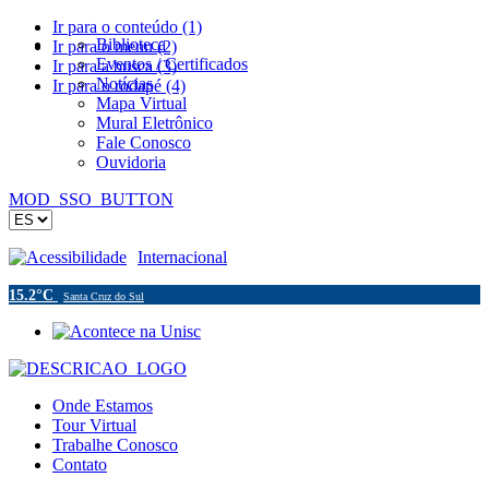
Ir para o conteúdo (1)
Biblioteca
Ir para o menu (2)
Eventos / Certificados
Ir para a busca (3)
Notícias
Ir para o rodapé (4)
Mapa Virtual
Mural Eletrônico
Fale Conosco
Ouvidoria
MOD_SSO_BUTTON
Acessibilidade
Internacional
15.2°C
Santa Cruz do Sul
Onde Estamos
Tour Virtual
Trabalhe Conosco
Contato