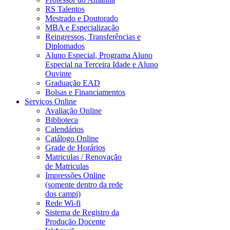
RS Talentos
Mestrado e Doutorado
MBA e Especialização
Reingressos, Transferências e
Diplomados
Aluno Especial, Programa Aluno
Especial na Terceira Idade e Aluno
Ouvinte
Graduação EAD
Bolsas e Financiamentos
Serviços Online
Avaliação Online
Biblioteca
Calendários
Catálogo Online
Grade de Horários
Matriculas / Renovação
de Matriculas
Impressões Online
(somente dentro da rede
dos campi)
Rede Wi-fi
Sistema de Registro da
Produção Docente