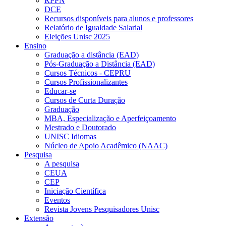
RPPN
DCE
Recursos disponíveis para alunos e professores
Relatório de Igualdade Salarial
Eleições Unisc 2025
Ensino
Graduação a distância (EAD)
Pós-Graduação a Distância (EAD)
Cursos Técnicos - CEPRU
Cursos Profissionalizantes
Educar-se
Cursos de Curta Duração
Graduação
MBA, Especialização e Aperfeiçoamento
Mestrado e Doutorado
UNISC Idiomas
Núcleo de Apoio Acadêmico (NAAC)
Pesquisa
A pesquisa
CEUA
CEP
Iniciação Científica
Eventos
Revista Jovens Pesquisadores Unisc
Extensão