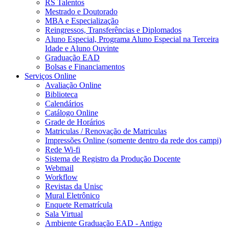
RS Talentos
Mestrado e Doutorado
MBA e Especialização
Reingressos, Transferências e Diplomados
Aluno Especial, Programa Aluno Especial na Terceira
Idade e Aluno Ouvinte
Graduação EAD
Bolsas e Financiamentos
Serviços Online
Avaliação Online
Biblioteca
Calendários
Catálogo Online
Grade de Horários
Matriculas / Renovação de Matriculas
Impressões Online (somente dentro da rede dos campi)
Rede Wi-fi
Sistema de Registro da Produção Docente
Webmail
Workflow
Revistas da Unisc
Mural Eletrônico
Enquete Rematrícula
Sala Virtual
Ambiente Graduação EAD - Antigo