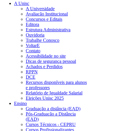
A Unisc
A Universidade
Avaliação Institucional
Concursos e Editais
Editora
Estrutura Administrativa
Ouvidoria
Trabalhe Conosco
VoltarE
Contato
Acessibilidade no site
Dicas de segurança pessoal
Achados e Perdidos
RPPN
DCE
Recursos disponíveis para alunos
e professores
Relatório de Igualdade Salarial
Eleições Unisc 2025
Ensino
Graduação a distância (EAD)
Pós-Graduação a Distância
(EAD)
Cursos Técnicos - CEPRU
Cursos Profissionalizantes