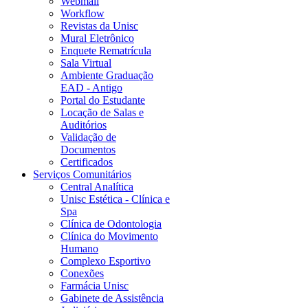
Webmail
Workflow
Revistas da Unisc
Mural Eletrônico
Enquete Rematrícula
Sala Virtual
Ambiente Graduação
EAD - Antigo
Portal do Estudante
Locação de Salas e
Auditórios
Validação de
Documentos
Certificados
Serviços Comunitários
Central Analítica
Unisc Estética - Clínica e
Spa
Clínica de Odontologia
Clínica do Movimento
Humano
Complexo Esportivo
Conexões
Farmácia Unisc
Gabinete de Assistência