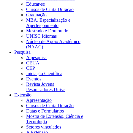
Educar-se
Cursos de Curta Duração
Graduação
MBA, Especialização e
Aperfeiçoamento
Mestrado e Doutorado
UNISC Idiomas
Núcleo de Apoio Acadêmico
(NAAC)
Pesquisa
A pesquisa
CEUA
CEP
Iniciação Científica
Eventos
Revista Jovens
Pesquisadores Unisc
Extensão
Apresentação
Cursos de Curta Duração
Datas e Formulários
Mostra de Extensão, Ciência e
Tecnologia
Setores vinculados
A Extensão