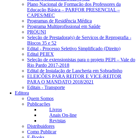
Plano Nacional de Formação dos Professores da
Educação Básica – PARFOR PRESENCIAL –
CAPES/MEC
Programas de Residência Médica
Programa Multiprofissional em Saúde
PROUNI
Seleção de Prestadora(s) de Serviços de Reprografia -
Blocos 35 e 52
Edital - Processo Seletivo Simplificado (Direito)
Edital PEIEX
Seleção de extensionistas para o projeto PEPI – Vale do
Rio Pardo 2017-2018
Edital de Instalação de Lancheria em Sobradinho
ELEIÇÕES PARA REITOR E VICE-REITOR
PARA O MANDATO 2018/2021
Editais - Transporte
Editora
Quem Somos
Publicações
Livros
Anais On-line
Revistas
Distribuidores
Como Publicar
E-Books