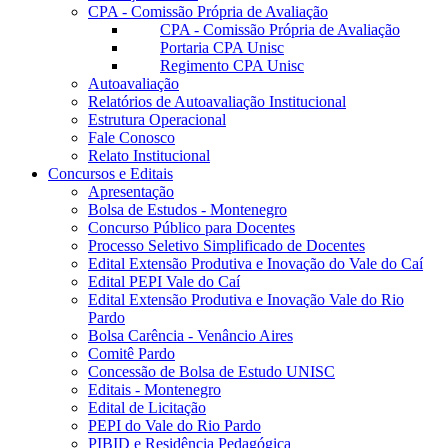
CPA - Comissão Própria de Avaliação
CPA - Comissão Própria de Avaliação
Portaria CPA Unisc
Regimento CPA Unisc
Autoavaliação
Relatórios de Autoavaliação Institucional
Estrutura Operacional
Fale Conosco
Relato Institucional
Concursos e Editais
Apresentação
Bolsa de Estudos - Montenegro
Concurso Público para Docentes
Processo Seletivo Simplificado de Docentes
Edital Extensão Produtiva e Inovação do Vale do Caí
Edital PEPI Vale do Caí
Edital Extensão Produtiva e Inovação Vale do Rio
Pardo
Bolsa Carência - Venâncio Aires
Comitê Pardo
Concessão de Bolsa de Estudo UNISC
Editais - Montenegro
Edital de Licitação
PEPI do Vale do Rio Pardo
PIBID e Residência Pedagógica