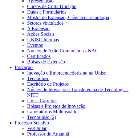
Apresentação
Cursos de Curta Duração
Datas e Formulários
Mostra de Extensão, Ciência e Tecnologia
Setores vinculados
A Extensão
Ações Sociais
UNISC Idiomas
Eventos
Núcleo de Ação Comunitária - NAC
Certificados
Bolsas de Extensão
Inovação
Inovação e Empreendedorismo na Unisc
Tecnounisc
Escritório de Projetos
Núcleo de Inovação e Transferência de Tecnologia -
NITT
Unisc Carreiras
Bolsas e Projetos de Inovação
Laboratórios Multiusuário
Tecnounisc (2)
Processo Seletivo
Vestibular
Professor do Amanhã