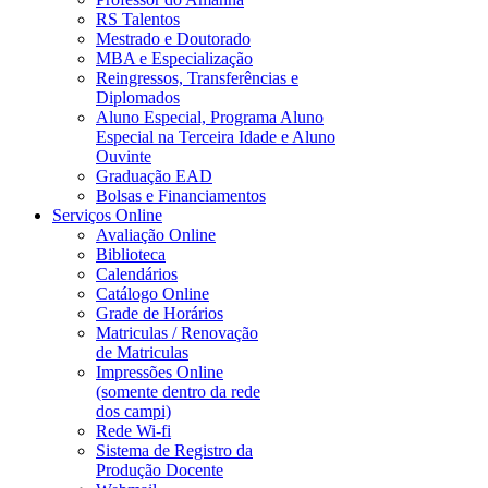
RS Talentos
Mestrado e Doutorado
MBA e Especialização
Reingressos, Transferências e
Diplomados
Aluno Especial, Programa Aluno
Especial na Terceira Idade e Aluno
Ouvinte
Graduação EAD
Bolsas e Financiamentos
Serviços Online
Avaliação Online
Biblioteca
Calendários
Catálogo Online
Grade de Horários
Matriculas / Renovação
de Matriculas
Impressões Online
(somente dentro da rede
dos campi)
Rede Wi-fi
Sistema de Registro da
Produção Docente