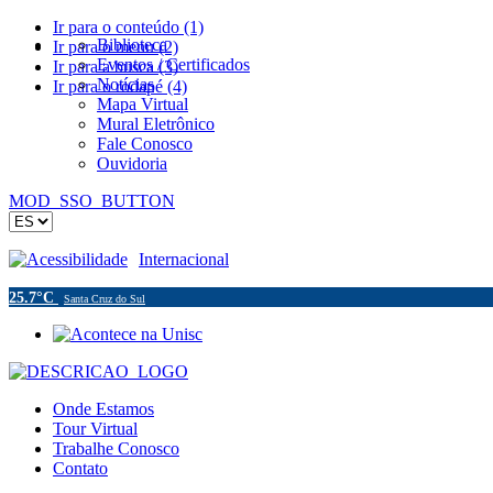
Ir para o conteúdo (1)
Biblioteca
Ir para o menu (2)
Eventos / Certificados
Ir para a busca (3)
Notícias
Ir para o rodapé (4)
Mapa Virtual
Mural Eletrônico
Fale Conosco
Ouvidoria
MOD_SSO_BUTTON
Acessibilidade
Internacional
25.7°C
Santa Cruz do Sul
Onde Estamos
Tour Virtual
Trabalhe Conosco
Contato