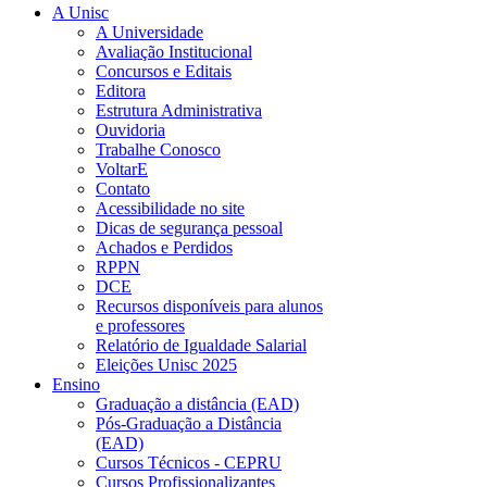
A Unisc
A Universidade
Avaliação Institucional
Concursos e Editais
Editora
Estrutura Administrativa
Ouvidoria
Trabalhe Conosco
VoltarE
Contato
Acessibilidade no site
Dicas de segurança pessoal
Achados e Perdidos
RPPN
DCE
Recursos disponíveis para alunos
e professores
Relatório de Igualdade Salarial
Eleições Unisc 2025
Ensino
Graduação a distância (EAD)
Pós-Graduação a Distância
(EAD)
Cursos Técnicos - CEPRU
Cursos Profissionalizantes