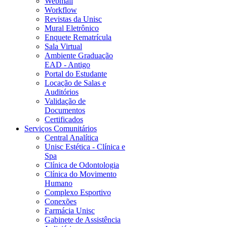
Webmail
Workflow
Revistas da Unisc
Mural Eletrônico
Enquete Rematrícula
Sala Virtual
Ambiente Graduação
EAD - Antigo
Portal do Estudante
Locação de Salas e
Auditórios
Validação de
Documentos
Certificados
Serviços Comunitários
Central Analítica
Unisc Estética - Clínica e
Spa
Clínica de Odontologia
Clínica do Movimento
Humano
Complexo Esportivo
Conexões
Farmácia Unisc
Gabinete de Assistência