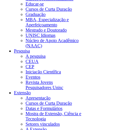
Educar-se
Cursos de Curta Duração
Graduação
MBA, Especialização e
Aperfeiçoamento
Mestrado e Doutorado
UNISC Idiomas
Núcleo de Apoio Acadêmico
(NAAC)
Pesquisa
A pesquisa
CEUA
CEP
Iniciação Científica
Eventos
Revista Jovens
Pesquisadores Unisc
Extensão
Apresentação
Cursos de Curta Duração
Datas e Formulários
Mostra de Extensão, Ciência e
Tecnologia
Setores vinculados
A Extensão