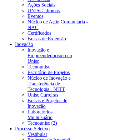
Ações Sociais
UNISC Idiomas
Eventos
Núcleo de Ação Comunitária -
NAC
Certificados
Bolsas de Extensão
Inovação
Inovação e
Empreendedorismo na
Unisc
Tecnounisc
Escritório de Projetos
Núcleo de Inovação e
Transferência de
Tecnologia - NITT
Unisc Carreiras
Bolsas e Projetos de
Inovação
Laboratórios
Multiusuário
Tecnounisc (2)
Processo Seletivo
Vestibular
Professor do Amanhã