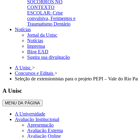
SOCORROS NO
CONTEXTO
ESCOLAR: Crise
convulsiva, Ferimentos e
Traumatismo Dentário
Notícias
Jornal da Unisc
Notícias
Imprensa
Blog EAD
Sugira sua divulgação
A Unisc
>
Concursos e Editais
>
Seleção de extensionistas para o projeto PEPI – Vale do Rio 
A Unisc
MENU DA PÁGINA
A Universidade
Avaliação Institucional
Apresentação
Avaliação Externa
Avaliação Online