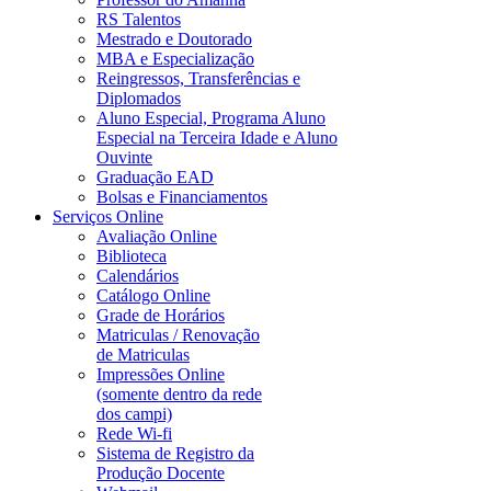
RS Talentos
Mestrado e Doutorado
MBA e Especialização
Reingressos, Transferências e
Diplomados
Aluno Especial, Programa Aluno
Especial na Terceira Idade e Aluno
Ouvinte
Graduação EAD
Bolsas e Financiamentos
Serviços Online
Avaliação Online
Biblioteca
Calendários
Catálogo Online
Grade de Horários
Matriculas / Renovação
de Matriculas
Impressões Online
(somente dentro da rede
dos campi)
Rede Wi-fi
Sistema de Registro da
Produção Docente