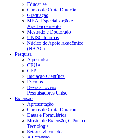
Educar-se
Cursos de Curta Duração
Graduação
MBA, Especialização e
Aperfeiçoamento
Mestrado e Doutorado
UNISC Idiomas
Núcleo de Apoio Acadêmico
(NAAC)
Pesquisa
A pesquisa
CEUA
CEP
Iniciação Científica
Eventos
Revista Jovens
Pesquisadores Unisc
Extensão
Apresentação
Cursos de Curta Duração
Datas e Formulários
Mostra de Extensão, Ciência e
Tecnologia
Setores vinculados
A Extensão