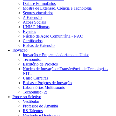
Datas e Formulários
Mostra de Extensão, Ciência e Tecnologia
Setores vinculados
A Extensão
Ações Sociais
UNISC Idiomas
Eventos
Núcleo de Ação Comunitária - NAC
Certificados
Bolsas de Extensão
Inovação
Inovação e Empreendedorismo na Unisc
Tecnounisc
Escritório de Projetos
Núcleo de Inovação e Transferência de Tecnologia -
NITT
Unisc Carreiras
Bolsas e Projetos de Inovação
Laboratórios Multiusuário
Tecnounisc (2)
Processo Seletivo
Vestibular
Professor do Amanhã
RS Talentos
Mestrado e Doutorado