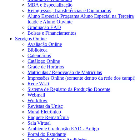
MBA e Especialização
Reingressos, Transferências e Diplomados
Aluno Especial, Programa Aluno Especial na Terceira
Idade e Aluno Ouvinte
Graduação EAD
Bolsas e Financiamentos
Serviços Online
Avaliação Online
Biblioteca
Calendários
Catálogo Online
Grade de Horários
Matriculas / Renovação de Matriculas
Impressões Online (somente dentro da rede dos campi)
Rede Wi-fi
Sistema de Registro da Produção Docente
Webmail
Workflow
Revistas da Unisc
Mural Eletrônico
Enquete Rematrícula
Sala Virtual
Ambiente Graduação EAD - Antigo
Portal do Estudante
Locação de Salas e Auditórios