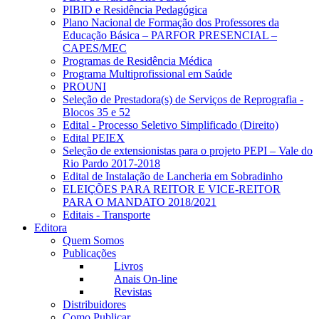
PIBID e Residência Pedagógica
Plano Nacional de Formação dos Professores da
Educação Básica – PARFOR PRESENCIAL –
CAPES/MEC
Programas de Residência Médica
Programa Multiprofissional em Saúde
PROUNI
Seleção de Prestadora(s) de Serviços de Reprografia -
Blocos 35 e 52
Edital - Processo Seletivo Simplificado (Direito)
Edital PEIEX
Seleção de extensionistas para o projeto PEPI – Vale do
Rio Pardo 2017-2018
Edital de Instalação de Lancheria em Sobradinho
ELEIÇÕES PARA REITOR E VICE-REITOR
PARA O MANDATO 2018/2021
Editais - Transporte
Editora
Quem Somos
Publicações
Livros
Anais On-line
Revistas
Distribuidores
Como Publicar