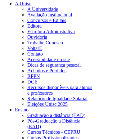
A Unisc
A Universidade
Avaliação Institucional
Concursos e Editais
Editora
Estrutura Administrativa
Ouvidoria
Trabalhe Conosco
VoltarE
Contato
Acessibilidade no site
Dicas de segurança pessoal
Achados e Perdidos
RPPN
DCE
Recursos disponíveis para alunos
e professores
Relatório de Igualdade Salarial
Eleições Unisc 2025
Ensino
Graduação a distância (EAD)
Pós-Graduação a Distância
(EAD)
Cursos Técnicos - CEPRU
Cursos Profissionalizantes