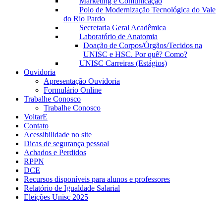
Marketing e Comunicação
Polo de Modernização Tecnológica do Vale
do Rio Pardo
Secretaria Geral Acadêmica
Laboratório de Anatomia
Doação de Corpos/Órgãos/Tecidos na
UNISC e HSC. Por quê? Como?
UNISC Carreiras (Estágios)
Ouvidoria
Apresentação Ouvidoria
Formulário Online
Trabalhe Conosco
Trabalhe Conosco
VoltarE
Contato
Acessibilidade no site
Dicas de segurança pessoal
Achados e Perdidos
RPPN
DCE
Recursos disponíveis para alunos e professores
Relatório de Igualdade Salarial
Eleições Unisc 2025