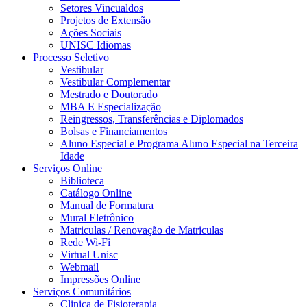
Setores Vincualdos
Projetos de Extensão
Ações Sociais
UNISC Idiomas
Processo Seletivo
Vestibular
Vestibular Complementar
Mestrado e Doutorado
MBA E Especialização
Reingressos, Transferências e Diplomados
Bolsas e Financiamentos
Aluno Especial e Programa Aluno Especial na Terceira
Idade
Serviços Online
Biblioteca
Catálogo Online
Manual de Formatura
Mural Eletrônico
Matriculas / Renovação de Matriculas
Rede Wi-Fi
Virtual Unisc
Webmail
Impressões Online
Serviços Comunitários
Clinica de Fisioterapia