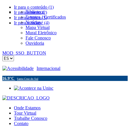
Ir para o conteúdo (1)
Biblioteca
Ir para o menu (2)
Eventos / Certificados
Ir para a busca (3)
Notícias
Ir para o rodapé (4)
Mapa Virtual
Mural Eletrônico
Fale Conosco
Ouvidoria
MOD_SSO_BUTTON
Acessibilidade
Internacional
16.9°C
Santa Cruz do Sul
Onde Estamos
Tour Virtual
Trabalhe Conosco
Contato