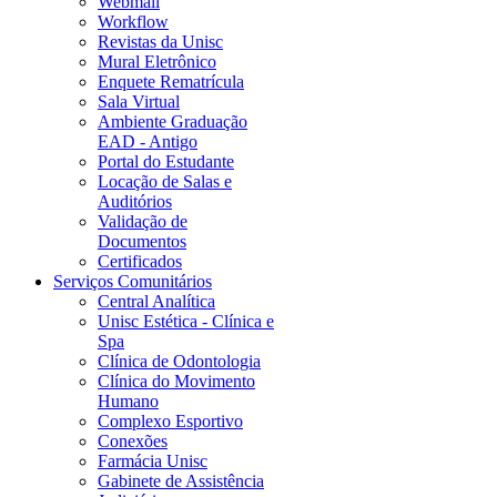
Webmail
Workflow
Revistas da Unisc
Mural Eletrônico
Enquete Rematrícula
Sala Virtual
Ambiente Graduação
EAD - Antigo
Portal do Estudante
Locação de Salas e
Auditórios
Validação de
Documentos
Certificados
Serviços Comunitários
Central Analítica
Unisc Estética - Clínica e
Spa
Clínica de Odontologia
Clínica do Movimento
Humano
Complexo Esportivo
Conexões
Farmácia Unisc
Gabinete de Assistência