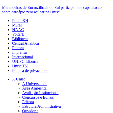
Merendeiras de Encruzilhada do Sul participam de capacitação
sobre cardápio zero açúcar na Unisc
Portal RH
Mural
NAAC
VoltarE
Biblioteca
Central Analítica
Editora
Imprensa
Internacional
UNISC Idiomas
Unisc TV
Política de privacidade
A Unisc
A Universidade
Área Ambiental
Avaliação Institucional
Concursos e Editais
Editora
Estrutura Administrativa
Ouvidoria