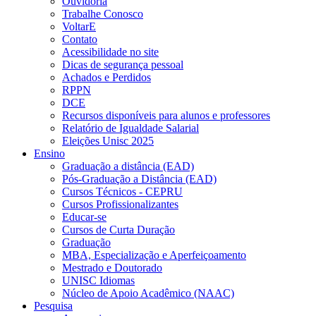
Ouvidoria
Trabalhe Conosco
VoltarE
Contato
Acessibilidade no site
Dicas de segurança pessoal
Achados e Perdidos
RPPN
DCE
Recursos disponíveis para alunos e professores
Relatório de Igualdade Salarial
Eleições Unisc 2025
Ensino
Graduação a distância (EAD)
Pós-Graduação a Distância (EAD)
Cursos Técnicos - CEPRU
Cursos Profissionalizantes
Educar-se
Cursos de Curta Duração
Graduação
MBA, Especialização e Aperfeiçoamento
Mestrado e Doutorado
UNISC Idiomas
Núcleo de Apoio Acadêmico (NAAC)
Pesquisa