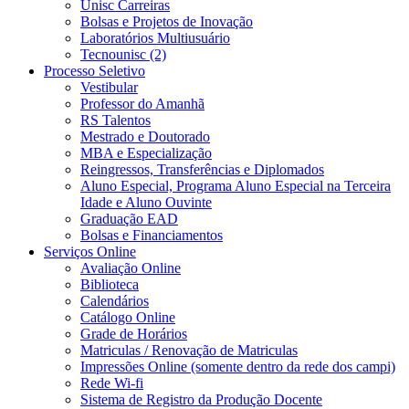
Unisc Carreiras
Bolsas e Projetos de Inovação
Laboratórios Multiusuário
Tecnounisc (2)
Processo Seletivo
Vestibular
Professor do Amanhã
RS Talentos
Mestrado e Doutorado
MBA e Especialização
Reingressos, Transferências e Diplomados
Aluno Especial, Programa Aluno Especial na Terceira
Idade e Aluno Ouvinte
Graduação EAD
Bolsas e Financiamentos
Serviços Online
Avaliação Online
Biblioteca
Calendários
Catálogo Online
Grade de Horários
Matriculas / Renovação de Matriculas
Impressões Online (somente dentro da rede dos campi)
Rede Wi-fi
Sistema de Registro da Produção Docente