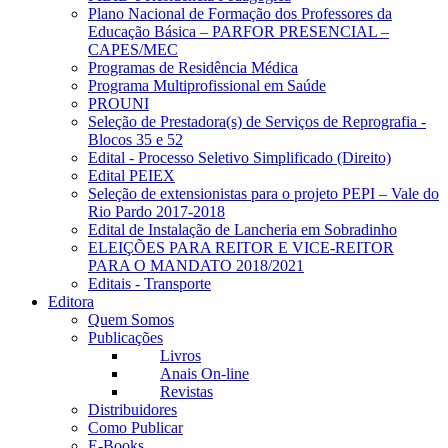
Plano Nacional de Formação dos Professores da
Educação Básica – PARFOR PRESENCIAL –
CAPES/MEC
Programas de Residência Médica
Programa Multiprofissional em Saúde
PROUNI
Seleção de Prestadora(s) de Serviços de Reprografia -
Blocos 35 e 52
Edital - Processo Seletivo Simplificado (Direito)
Edital PEIEX
Seleção de extensionistas para o projeto PEPI – Vale do
Rio Pardo 2017-2018
Edital de Instalação de Lancheria em Sobradinho
ELEIÇÕES PARA REITOR E VICE-REITOR
PARA O MANDATO 2018/2021
Editais - Transporte
Editora
Quem Somos
Publicações
Livros
Anais On-line
Revistas
Distribuidores
Como Publicar
E-Books