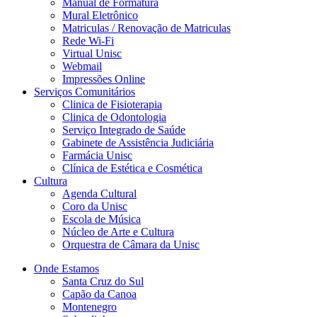
Manual de Formatura
Mural Eletrônico
Matriculas / Renovação de Matriculas
Rede Wi-Fi
Virtual Unisc
Webmail
Impressões Online
Serviços Comunitários
Clinica de Fisioterapia
Clinica de Odontologia
Serviço Integrado de Saúde
Gabinete de Assistência Judiciária
Farmácia Unisc
Clínica de Estética e Cosmética
Cultura
Agenda Cultural
Coro da Unisc
Escola de Música
Núcleo de Arte e Cultura
Orquestra de Câmara da Unisc
Onde Estamos
Santa Cruz do Sul
Capão da Canoa
Montenegro