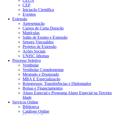
CEUA
CEP
Iniciação Científica
Eventos
Extensão
Apresentação
Cursos de Curta Duração
Matrículas
Salão de Ensino e Extensão
Setores Vincualdos
Projetos de Extensão
Ações Sociais
UNISC Idiomas
Processo Seletivo
Vestibular
Vestibular Complementar
Mestrado e Doutorado
MBA E Especialização
Reingressos, Transferências e Diplomados
Bolsas e Financiamentos
Aluno Especial e Programa Aluno Especial na Terceira
Idade
Serviços Online
Biblioteca
Catálogo Online