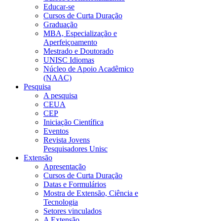
Educar-se
Cursos de Curta Duração
Graduação
MBA, Especialização e
Aperfeiçoamento
Mestrado e Doutorado
UNISC Idiomas
Núcleo de Apoio Acadêmico
(NAAC)
Pesquisa
A pesquisa
CEUA
CEP
Iniciação Científica
Eventos
Revista Jovens
Pesquisadores Unisc
Extensão
Apresentação
Cursos de Curta Duração
Datas e Formulários
Mostra de Extensão, Ciência e
Tecnologia
Setores vinculados
A Extensão