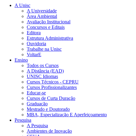
A Unisc
A Universidade
Área Ambiental
Avaliação Institucional
Concursos e Editais
Editora
Estrutura Administrativa
Ouvidoria
Trabalhe na Unisc
VoltarE
Ensino
Todos os Cursos
A Distância (EAD)
UNISC Idiomas
Cursos Técnicos - CEPRU
Cursos Profissionalizantes
Educar-se
Cursos de Curta Duração
Graduação
Mestrado e Doutorado
MBA, Especialização E Aperfeiçoamento
Pesquisa
A Pesquisa
Ambientes de Inovação