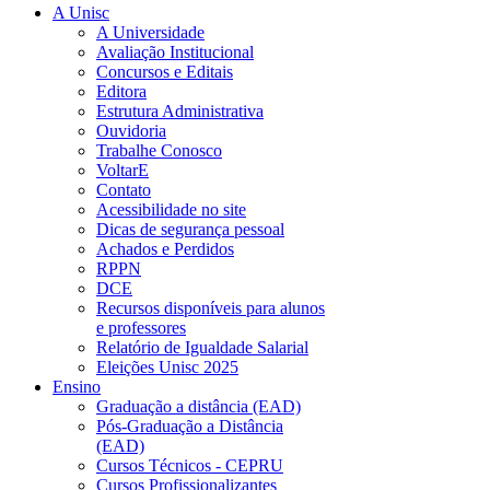
A Unisc
A Universidade
Avaliação Institucional
Concursos e Editais
Editora
Estrutura Administrativa
Ouvidoria
Trabalhe Conosco
VoltarE
Contato
Acessibilidade no site
Dicas de segurança pessoal
Achados e Perdidos
RPPN
DCE
Recursos disponíveis para alunos
e professores
Relatório de Igualdade Salarial
Eleições Unisc 2025
Ensino
Graduação a distância (EAD)
Pós-Graduação a Distância
(EAD)
Cursos Técnicos - CEPRU
Cursos Profissionalizantes