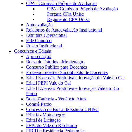
CPA - Comissão Própria de Avaliação
CPA - Comissão Própria de Avaliação
Portaria CPA Unisc
Regimento CPA Unisc
Autoavaliação
Relatórios de Autoavaliação Institucional
Estrutura Operacional
Fale Conosco
Relato Institucional
Concursos e Editais
Apresentação
Bolsa de Estudos - Montenegro
Concurso Público para Docentes
Processo Seletivo Simplificado de Docentes
Edital Extensão Produtiva e Inovação do Vale do Caí
Edital PEPI Vale do Caí
Edital Extensão Produtiva e Inovação Vale do Rio
Pardo
Bolsa Carência - Venâncio Aires
Comitê Pardo
Concessão de Bolsa de Estudo UNISC
Editais - Montenegro
Edital de Licitação
PEPI do Vale do Rio Pardo
PIBID e Residência Pedagógica