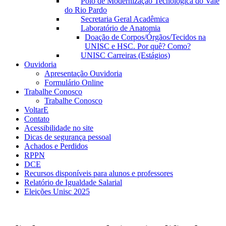
Polo de Modernização Tecnológica do Vale
do Rio Pardo
Secretaria Geral Acadêmica
Laboratório de Anatomia
Doação de Corpos/Órgãos/Tecidos na
UNISC e HSC. Por quê? Como?
UNISC Carreiras (Estágios)
Ouvidoria
Apresentação Ouvidoria
Formulário Online
Trabalhe Conosco
Trabalhe Conosco
VoltarE
Contato
Acessibilidade no site
Dicas de segurança pessoal
Achados e Perdidos
RPPN
DCE
Recursos disponíveis para alunos e professores
Relatório de Igualdade Salarial
Eleições Unisc 2025