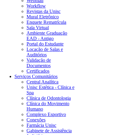
Webmail
Workflow
Revistas da Unisc
Mural Eletrônico
Enquete Rematrícula
Sala Virtual
Ambiente Graduação
EAD - Antigo
Portal do Estudante
Locação de Salas e
Auditórios
Validação de
Documentos
Certificados
Serviços Comunitários
Central Analítica
Unisc Estética - Clínica e
Spa
Clínica de Odontologia
Clínica do Movimento
Humano
Complexo Esportivo
Conexões
Farmácia Unisc
Gabinete de Assistência