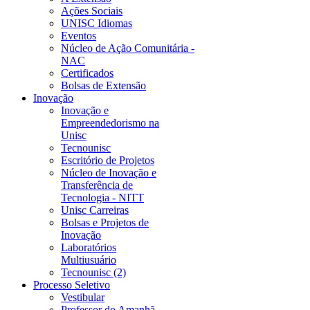
Ações Sociais
UNISC Idiomas
Eventos
Núcleo de Ação Comunitária -
NAC
Certificados
Bolsas de Extensão
Inovação
Inovação e
Empreendedorismo na
Unisc
Tecnounisc
Escritório de Projetos
Núcleo de Inovação e
Transferência de
Tecnologia - NITT
Unisc Carreiras
Bolsas e Projetos de
Inovação
Laboratórios
Multiusuário
Tecnounisc (2)
Processo Seletivo
Vestibular
Professor do Amanhã