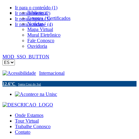
Ir para o conteúdo (1)
Biblioteca
Ir para o menu (2)
Eventos / Certificados
Ir para a busca (3)
Notícias
Ir para o rodapé (4)
Mapa Virtual
Mural Eletrônico
Fale Conosco
Ouvidoria
MOD_SSO_BUTTON
Acessibilidade
Internacional
12.6°C
Santa Cruz do Sul
Onde Estamos
Tour Virtual
Trabalhe Conosco
Contato