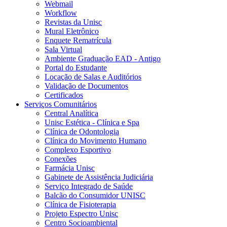
Webmail
Workflow
Revistas da Unisc
Mural Eletrônico
Enquete Rematrícula
Sala Virtual
Ambiente Graduação EAD - Antigo
Portal do Estudante
Locação de Salas e Auditórios
Validação de Documentos
Certificados
Serviços Comunitários
Central Analítica
Unisc Estética - Clínica e Spa
Clínica de Odontologia
Clínica do Movimento Humano
Complexo Esportivo
Conexões
Farmácia Unisc
Gabinete de Assistência Judiciária
Serviço Integrado de Saúde
Balcão do Consumidor UNISC
Clínica de Fisioterapia
Projeto Espectro Unisc
Centro Socioambiental