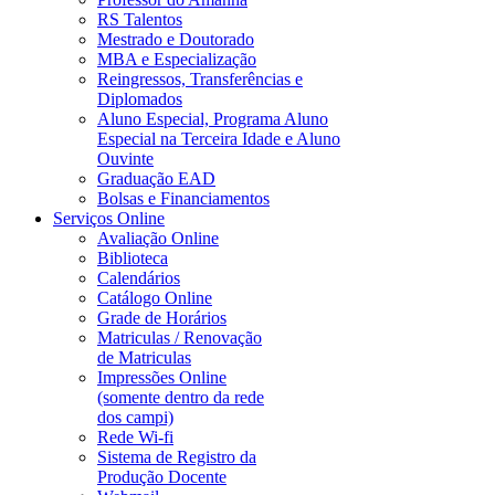
RS Talentos
Mestrado e Doutorado
MBA e Especialização
Reingressos, Transferências e
Diplomados
Aluno Especial, Programa Aluno
Especial na Terceira Idade e Aluno
Ouvinte
Graduação EAD
Bolsas e Financiamentos
Serviços Online
Avaliação Online
Biblioteca
Calendários
Catálogo Online
Grade de Horários
Matriculas / Renovação
de Matriculas
Impressões Online
(somente dentro da rede
dos campi)
Rede Wi-fi
Sistema de Registro da
Produção Docente