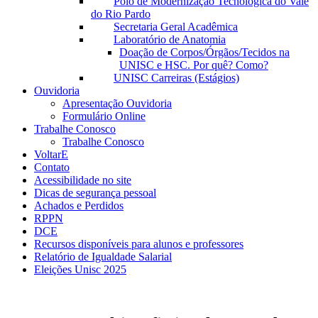
Polo de Modernização Tecnológica do Vale
do Rio Pardo
Secretaria Geral Acadêmica
Laboratório de Anatomia
Doação de Corpos/Órgãos/Tecidos na
UNISC e HSC. Por quê? Como?
UNISC Carreiras (Estágios)
Ouvidoria
Apresentação Ouvidoria
Formulário Online
Trabalhe Conosco
Trabalhe Conosco
VoltarE
Contato
Acessibilidade no site
Dicas de segurança pessoal
Achados e Perdidos
RPPN
DCE
Recursos disponíveis para alunos e professores
Relatório de Igualdade Salarial
Eleições Unisc 2025