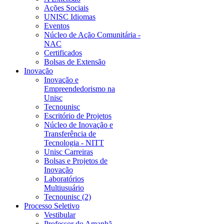
Ações Sociais
UNISC Idiomas
Eventos
Núcleo de Ação Comunitária -
NAC
Certificados
Bolsas de Extensão
Inovação
Inovação e
Empreendedorismo na
Unisc
Tecnounisc
Escritório de Projetos
Núcleo de Inovação e
Transferência de
Tecnologia - NITT
Unisc Carreiras
Bolsas e Projetos de
Inovação
Laboratórios
Multiusuário
Tecnounisc (2)
Processo Seletivo
Vestibular
Professor do Amanhã