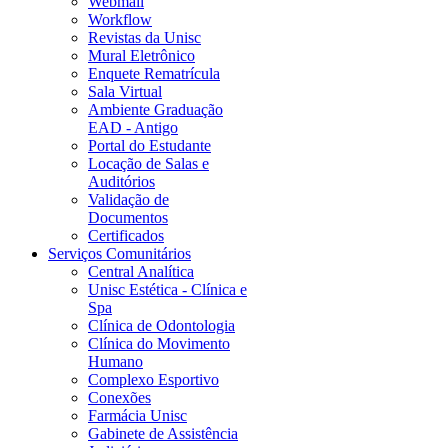
Webmail
Workflow
Revistas da Unisc
Mural Eletrônico
Enquete Rematrícula
Sala Virtual
Ambiente Graduação
EAD - Antigo
Portal do Estudante
Locação de Salas e
Auditórios
Validação de
Documentos
Certificados
Serviços Comunitários
Central Analítica
Unisc Estética - Clínica e
Spa
Clínica de Odontologia
Clínica do Movimento
Humano
Complexo Esportivo
Conexões
Farmácia Unisc
Gabinete de Assistência