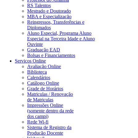
RS Talentos
Mestrado e Doutorado
MBA e Especialização
Reingressos, Transferências e
Diplomados
Aluno Especial, Programa Aluno
Especial na Terceira Idade e Aluno
Ouvinte
Graduação EAD
Bolsas e Financiamentos
Serviços Online
Avaliação Online
Biblioteca
Calendários
Catálogo Online
Grade de Horários
Matriculas / Renovação
de Matriculas
Impressões Online
(somente dentro da rede
dos campi)
Rede Wi-fi
Sistema de Registro da
Produção Docente