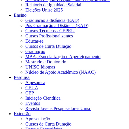
Relatório de Igualdade Salarial
Eleições Unisc 2025
Ensino
Graduação a distância (EAD)
Pós-Graduação a Distância (EAD)
Cursos Técnicos - CEPRU
Cursos Profissionalizantes
Educar-se
Cursos de Curta Duração
Graduação
MBA, Especialização e Aperfeiçoamento
Mestrado e Doutorado
UNISC Idiomas
Núcleo de Apoio Acadêmico (NAAC)
Pesquisa
A pesquisa
CEUA
CEP
Iniciação Científica
Eventos
Revista Jovens Pesquisadores Unisc
Extensão
Apresentação
Cursos de Curta Duração