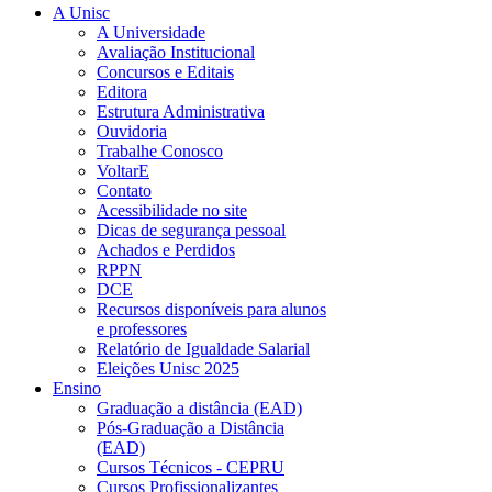
A Unisc
A Universidade
Avaliação Institucional
Concursos e Editais
Editora
Estrutura Administrativa
Ouvidoria
Trabalhe Conosco
VoltarE
Contato
Acessibilidade no site
Dicas de segurança pessoal
Achados e Perdidos
RPPN
DCE
Recursos disponíveis para alunos
e professores
Relatório de Igualdade Salarial
Eleições Unisc 2025
Ensino
Graduação a distância (EAD)
Pós-Graduação a Distância
(EAD)
Cursos Técnicos - CEPRU
Cursos Profissionalizantes