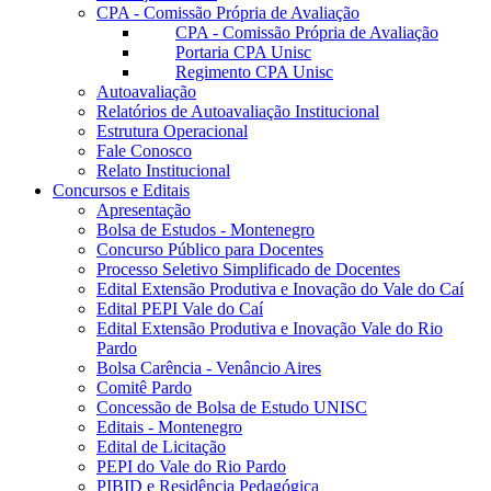
CPA - Comissão Própria de Avaliação
CPA - Comissão Própria de Avaliação
Portaria CPA Unisc
Regimento CPA Unisc
Autoavaliação
Relatórios de Autoavaliação Institucional
Estrutura Operacional
Fale Conosco
Relato Institucional
Concursos e Editais
Apresentação
Bolsa de Estudos - Montenegro
Concurso Público para Docentes
Processo Seletivo Simplificado de Docentes
Edital Extensão Produtiva e Inovação do Vale do Caí
Edital PEPI Vale do Caí
Edital Extensão Produtiva e Inovação Vale do Rio
Pardo
Bolsa Carência - Venâncio Aires
Comitê Pardo
Concessão de Bolsa de Estudo UNISC
Editais - Montenegro
Edital de Licitação
PEPI do Vale do Rio Pardo
PIBID e Residência Pedagógica