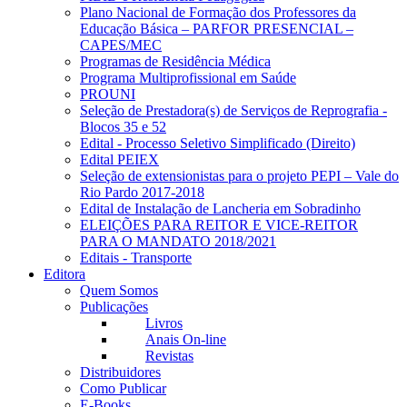
Plano Nacional de Formação dos Professores da
Educação Básica – PARFOR PRESENCIAL –
CAPES/MEC
Programas de Residência Médica
Programa Multiprofissional em Saúde
PROUNI
Seleção de Prestadora(s) de Serviços de Reprografia -
Blocos 35 e 52
Edital - Processo Seletivo Simplificado (Direito)
Edital PEIEX
Seleção de extensionistas para o projeto PEPI – Vale do
Rio Pardo 2017-2018
Edital de Instalação de Lancheria em Sobradinho
ELEIÇÕES PARA REITOR E VICE-REITOR
PARA O MANDATO 2018/2021
Editais - Transporte
Editora
Quem Somos
Publicações
Livros
Anais On-line
Revistas
Distribuidores
Como Publicar
E-Books