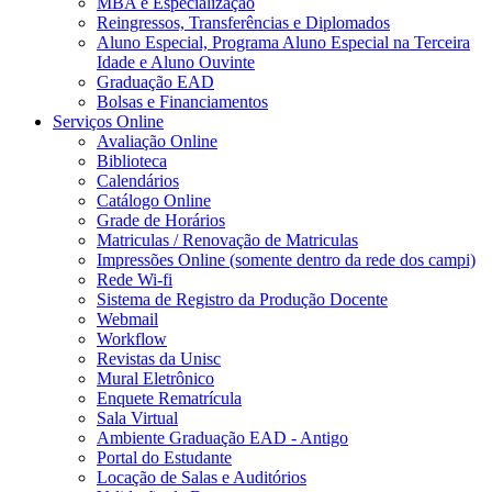
MBA e Especialização
Reingressos, Transferências e Diplomados
Aluno Especial, Programa Aluno Especial na Terceira
Idade e Aluno Ouvinte
Graduação EAD
Bolsas e Financiamentos
Serviços Online
Avaliação Online
Biblioteca
Calendários
Catálogo Online
Grade de Horários
Matriculas / Renovação de Matriculas
Impressões Online (somente dentro da rede dos campi)
Rede Wi-fi
Sistema de Registro da Produção Docente
Webmail
Workflow
Revistas da Unisc
Mural Eletrônico
Enquete Rematrícula
Sala Virtual
Ambiente Graduação EAD - Antigo
Portal do Estudante
Locação de Salas e Auditórios