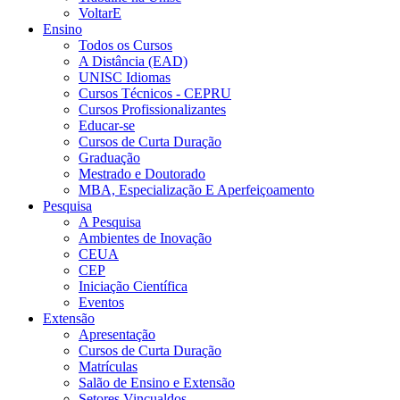
VoltarE
Ensino
Todos os Cursos
A Distância (EAD)
UNISC Idiomas
Cursos Técnicos - CEPRU
Cursos Profissionalizantes
Educar-se
Cursos de Curta Duração
Graduação
Mestrado e Doutorado
MBA, Especialização E Aperfeiçoamento
Pesquisa
A Pesquisa
Ambientes de Inovação
CEUA
CEP
Iniciação Científica
Eventos
Extensão
Apresentação
Cursos de Curta Duração
Matrículas
Salão de Ensino e Extensão
Setores Vincualdos