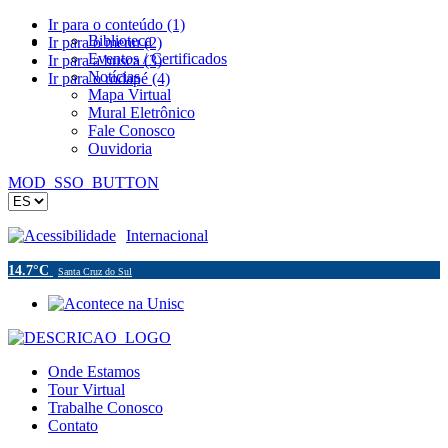
Ir para o conteúdo (1)
Biblioteca
Ir para o menu (2)
Eventos / Certificados
Ir para a busca (3)
Notícias
Ir para o rodapé (4)
Mapa Virtual
Mural Eletrônico
Fale Conosco
Ouvidoria
MOD_SSO_BUTTON
Acessibilidade
Internacional
14.7°C
Santa Cruz do Sul
Onde Estamos
Tour Virtual
Trabalhe Conosco
Contato