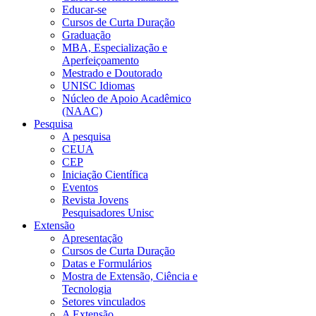
Educar-se
Cursos de Curta Duração
Graduação
MBA, Especialização e
Aperfeiçoamento
Mestrado e Doutorado
UNISC Idiomas
Núcleo de Apoio Acadêmico
(NAAC)
Pesquisa
A pesquisa
CEUA
CEP
Iniciação Científica
Eventos
Revista Jovens
Pesquisadores Unisc
Extensão
Apresentação
Cursos de Curta Duração
Datas e Formulários
Mostra de Extensão, Ciência e
Tecnologia
Setores vinculados
A Extensão