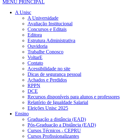
MENU PRINCIPAL
A Unisc
A Universidade
Avaliação Institucional
Concursos e Editais
Editora
Estrutura Administrativa
Ouvidoria
Trabalhe Conosco
VoltarE
Contato
Acessibilidade no site
Dicas de segurança pessoal
Achados e Perdidos
RPPN
DCE
Recursos disponíveis para alunos e professores
Relatório de Igualdade Salarial
Eleições Unisc 2025
Ensino
Graduação a distância (EAD)
Pós-Graduação a Distância (EAD)
Cursos Técnicos - CEPRU
Cursos Profissionalizantes