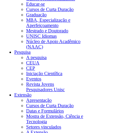
Educar-se
Cursos de Curta Duração
Graduação
MBA, Especialização e
Aperfeiçoamento
Mestrado e Doutorado
UNISC Idiomas
Núcleo de Apoio Acadêmico
(NAAC)
Pesquisa
A pesquisa
CEUA
CEP
Iniciação Científica
Eventos
Revista Jovens
Pesquisadores Unisc
Extensão
Apresentação
Cursos de Curta Duração
Datas e Formulários
Mostra de Extensão, Ciência e
Tecnologia
Setores vinculados
A Extensão