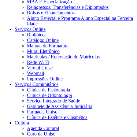
MBA E Especialização
Reingressos, Transferências e Diplomados
Bolsas e Financiamentos
Aluno Especial e Programa Aluno Especial na Terceira
Idade
Serviços Online
Biblioteca
Catálogo Online
Manual de Formatura
Mural Eletrônico
Matriculas / Renovação de Matriculas
Rede Wi-Fi
Virtual Unisc
Webmail
Impressões Online
Serviços Comunitários
Clinica de Fisioterapia
Clinica de Odontologia
Serviço Integrado de Saúde
Gabinete de Assistência Judiciária
Farmácia Unisc
Clínica de Estética e Cosmética
Cultura
Agenda Cultural
Coro da Unisc