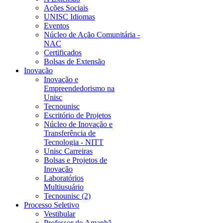
Ações Sociais
UNISC Idiomas
Eventos
Núcleo de Ação Comunitária -
NAC
Certificados
Bolsas de Extensão
Inovação
Inovação e
Empreendedorismo na
Unisc
Tecnounisc
Escritório de Projetos
Núcleo de Inovação e
Transferência de
Tecnologia - NITT
Unisc Carreiras
Bolsas e Projetos de
Inovação
Laboratórios
Multiusuário
Tecnounisc (2)
Processo Seletivo
Vestibular
Professor do Amanhã