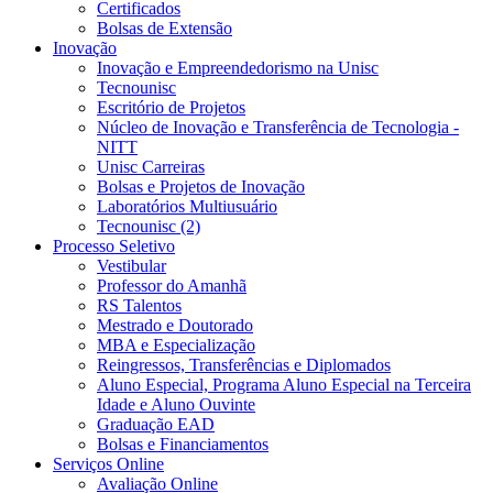
Certificados
Bolsas de Extensão
Inovação
Inovação e Empreendedorismo na Unisc
Tecnounisc
Escritório de Projetos
Núcleo de Inovação e Transferência de Tecnologia -
NITT
Unisc Carreiras
Bolsas e Projetos de Inovação
Laboratórios Multiusuário
Tecnounisc (2)
Processo Seletivo
Vestibular
Professor do Amanhã
RS Talentos
Mestrado e Doutorado
MBA e Especialização
Reingressos, Transferências e Diplomados
Aluno Especial, Programa Aluno Especial na Terceira
Idade e Aluno Ouvinte
Graduação EAD
Bolsas e Financiamentos
Serviços Online
Avaliação Online