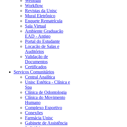
Webmail
Workflow
Revistas da Unisc
Mural Eletrônico
Enquete Rematrícula
Sala Virtual
Ambiente Graduação
EAD - Antigo
Portal do Estudante
Locação de Salas e
Auditórios
Validação de
Documentos
Certificados
Serviços Comunitários
Central Analítica
Unisc Estética - Clínica e
Spa
Clínica de Odontologia
Clínica do Movimento
Humano
Complexo Esportivo
Conexões
Farmácia Unisc
Gabinete de Assistência