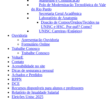
Marketing e Comunicação
Polo de Modernização Tecnológica do Vale
do Rio Pardo
Secretaria Geral Acadêmica
Laboratório de Anatomia
Doação de Corpos/Órgãos/Tecidos na
UNISC e HSC. Por quê? Como?
UNISC Carreiras (Estágios)
Ouvidoria
Apresentação Ouvidoria
Formulário Online
Trabalhe Conosco
Trabalhe Conosco
VoltarE
Contato
Acessibilidade no site
Dicas de segurança pessoal
Achados e Perdidos
RPPN
DCE
Recursos disponíveis para alunos e professores
Relatório de Igualdade Salarial
Eleições Unisc 2025