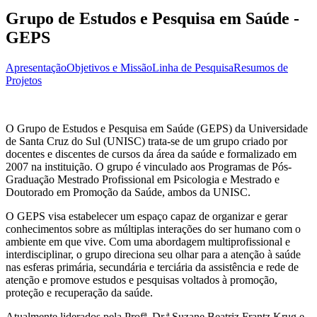
Grupo de Estudos e Pesquisa em Saúde -
GEPS
Apresentação
Objetivos e Missão
Linha de Pesquisa
Resumos de
Projetos
O Grupo de Estudos e Pesquisa em Saúde (GEPS) da Universidade
de Santa Cruz do Sul (UNISC) trata-se de um grupo criado por
docentes e discentes de cursos da área da saúde e formalizado em
2007 na instituição. O grupo é vinculado aos Programas de Pós-
Graduação Mestrado Profissional em Psicologia e Mestrado e
Doutorado em Promoção da Saúde, ambos da UNISC.
O GEPS visa estabelecer um espaço capaz de organizar e gerar
conhecimentos sobre as múltiplas interações do ser humano com o
ambiente em que vive. Com uma abordagem multiprofissional e
interdisciplinar, o grupo direciona seu olhar para a atenção à saúde
nas esferas primária, secundária e terciária da assistência e rede de
atenção e promove estudos e pesquisas voltados à promoção,
proteção e recuperação da saúde.
Atualmente liderados pela Profª. Dr.ª Suzane Beatriz Frantz Krug e