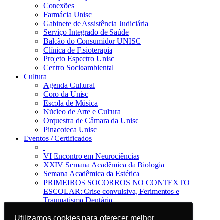
Conexões
Farmácia Unisc
Gabinete de Assistência Judiciária
Serviço Integrado de Saúde
Balcão do Consumidor UNISC
Clínica de Fisioterapia
Projeto Espectro Unisc
Centro Socioambiental
Cultura
Agenda Cultural
Coro da Unisc
Escola de Música
Núcleo de Arte e Cultura
Orquestra de Câmara da Unisc
Pinacoteca Unisc
Eventos / Certificados
VI Encontro em Neurociências
XXIV Semana Acadêmica da Biologia
Semana Acadêmica da Estética
PRIMEIROS SOCORROS NO CONTEXTO
ESCOLAR: Crise convulsiva, Ferimentos e
Traumatismo Dentário
Notícias
Jornal da Unisc
Utilizamos cookies para oferecer melhor
Utilizamos cookies para oferecer melhor