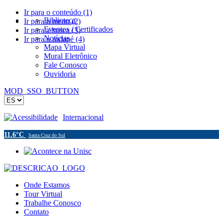
Ir para o conteúdo (1)
Biblioteca
Ir para o menu (2)
Eventos / Certificados
Ir para a busca (3)
Notícias
Ir para o rodapé (4)
Mapa Virtual
Mural Eletrônico
Fale Conosco
Ouvidoria
MOD_SSO_BUTTON
Acessibilidade
Internacional
11.6°C
Santa Cruz do Sul
Onde Estamos
Tour Virtual
Trabalhe Conosco
Contato