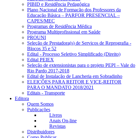
PIBID e Residência Pedagógica
Plano Nacional de Formação dos Professores da
Educação Básica – PARFOR PRESENCIAL –
CAPES/MEC
Programas de Residência Médica
Programa Multiprofissional em Saúde
PROUNI
Seleção de Prestadora(s) de Serviços de Reprografia -
Blocos 35 e 52
Edital - Processo Seletivo Simplificado (Direito)
Edital PEIEX
Seleção de extensionistas para o projeto PEPI – Vale do
Rio Pardo 2017-2018
Edital de Instalação de Lancheria em Sobradinho
ELEIÇÕES PARA REITOR E VICE-REITOR
PARA O MANDATO 2018/2021
Editais - Transporte
Editora
Quem Somos
Publicações
Livros
Anais On-line
Revistas
Distribuidores
Como Publicar