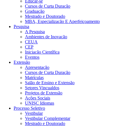
Educar-se
Cursos de Curta Duração
Graduação
Mestrado e Doutorado
MBA, Especialização E Aperfeiçoamento
Pesquisa
A Pesquisa
Ambientes de Inovação
CEUA
CEP
Iniciação Científica
Eventos
Extensão
Apresentação
Cursos de Curta Duração
Matrículas
Salão de Ensino e Extensão
Setores Vincualdos
Projetos de Extensão
Ações Sociais
UNISC Idiomas
Processo Seletivo
Vestibular
Vestibular Complementar
Mestrado e Doutorado