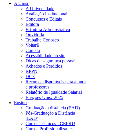
A Unisc
A Universidade
Avaliação Institucional
Concursos e Editais
Editora
Estrutura Administrativa
Ouvidoria
Trabalhe Conosco
VoltarE
Contato
Acessibilidade no site
Dicas de segurança pessoal
Achados e Perdidos
RPPN
DCE
Recursos disponíveis para alunos
e professores
Relatório de Igualdade Salarial
Eleições Unisc 2025
Ensino
Graduação a distância (EAD)
Pós-Graduação a Distância
(EAD)
Cursos Técnicos - CEPRU
Cursos Profissionalizantes