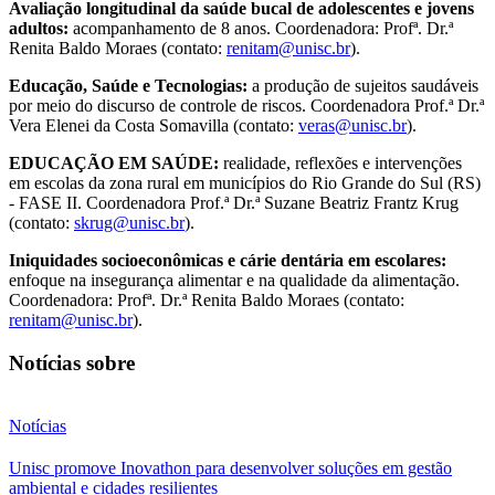
Avaliação longitudinal da saúde bucal de adolescentes e jovens
adultos:
acompanhamento de 8 anos. Coordenadora: Profª. Dr.ª
Renita Baldo Moraes (contato:
renitam@unisc.br
).
Educação, Saúde e Tecnologias:
a produção de sujeitos saudáveis
por meio do discurso de controle de riscos. Coordenadora Prof.ª Dr.ª
Vera Elenei da Costa Somavilla (contato:
veras@unisc.br
).
EDUCAÇÃO EM SAÚDE:
realidade, reflexões e intervenções
em escolas da zona rural em municípios do Rio Grande do Sul (RS)
- FASE II. Coordenadora Prof.ª Dr.ª Suzane Beatriz Frantz Krug
(contato:
skrug@unisc.br
).
Iniquidades socioeconômicas e cárie dentária em escolares:
enfoque na insegurança alimentar e na qualidade da alimentação.
Coordenadora: Profª. Dr.ª Renita Baldo Moraes (contato:
renitam@unisc.br
).
Notícias sobre
Notícias
Unisc promove Inovathon para desenvolver soluções em gestão
ambiental e cidades resilientes