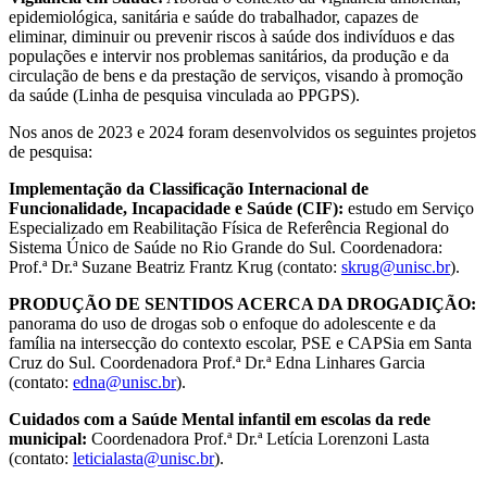
epidemiológica, sanitária e saúde do trabalhador, capazes de
eliminar, diminuir ou prevenir riscos à saúde dos indivíduos e das
populações e intervir nos problemas sanitários, da produção e da
circulação de bens e da prestação de serviços, visando à promoção
da saúde (Linha de pesquisa vinculada ao PPGPS).
Nos anos de 2023 e 2024 foram desenvolvidos os seguintes projetos
de pesquisa:
Implementação da Classificação Internacional de
Funcionalidade, Incapacidade e Saúde (CIF):
estudo em Serviço
Especializado em Reabilitação Física de Referência Regional do
Sistema Único de Saúde no Rio Grande do Sul. Coordenadora:
Prof.ª Dr.ª Suzane Beatriz Frantz Krug (contato:
skrug@unisc.br
).
PRODUÇÃO DE SENTIDOS ACERCA DA DROGADIÇÃO:
panorama do uso de drogas sob o enfoque do adolescente e da
família na intersecção do contexto escolar, PSE e CAPSia em Santa
Cruz do Sul. Coordenadora Prof.ª Dr.ª Edna Linhares Garcia
(contato:
edna@unisc.br
).
Cuidados com a Saúde Mental infantil em escolas da rede
municipal:
Coordenadora Prof.ª Dr.ª Letícia Lorenzoni Lasta
(contato:
leticialasta@unisc.br
).