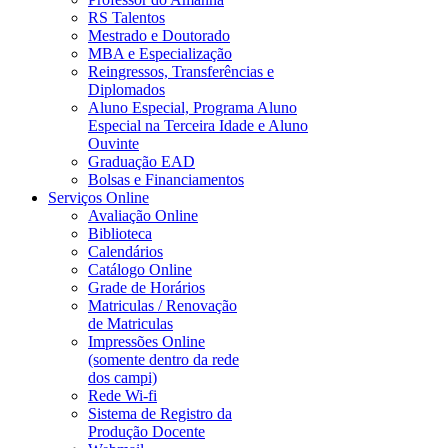
RS Talentos
Mestrado e Doutorado
MBA e Especialização
Reingressos, Transferências e
Diplomados
Aluno Especial, Programa Aluno
Especial na Terceira Idade e Aluno
Ouvinte
Graduação EAD
Bolsas e Financiamentos
Serviços Online
Avaliação Online
Biblioteca
Calendários
Catálogo Online
Grade de Horários
Matriculas / Renovação
de Matriculas
Impressões Online
(somente dentro da rede
dos campi)
Rede Wi-fi
Sistema de Registro da
Produção Docente