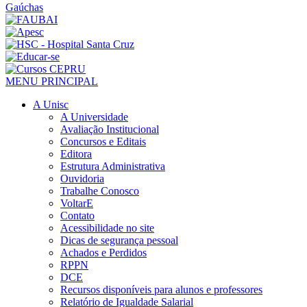
MENU PRINCIPAL
A Unisc
A Universidade
Avaliação Institucional
Concursos e Editais
Editora
Estrutura Administrativa
Ouvidoria
Trabalhe Conosco
VoltarE
Contato
Acessibilidade no site
Dicas de segurança pessoal
Achados e Perdidos
RPPN
DCE
Recursos disponíveis para alunos e professores
Relatório de Igualdade Salarial