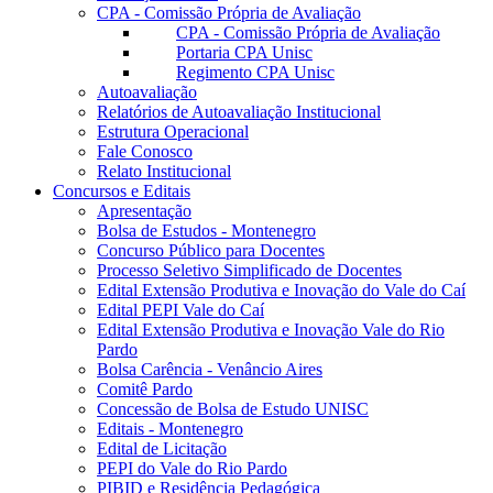
CPA - Comissão Própria de Avaliação
CPA - Comissão Própria de Avaliação
Portaria CPA Unisc
Regimento CPA Unisc
Autoavaliação
Relatórios de Autoavaliação Institucional
Estrutura Operacional
Fale Conosco
Relato Institucional
Concursos e Editais
Apresentação
Bolsa de Estudos - Montenegro
Concurso Público para Docentes
Processo Seletivo Simplificado de Docentes
Edital Extensão Produtiva e Inovação do Vale do Caí
Edital PEPI Vale do Caí
Edital Extensão Produtiva e Inovação Vale do Rio
Pardo
Bolsa Carência - Venâncio Aires
Comitê Pardo
Concessão de Bolsa de Estudo UNISC
Editais - Montenegro
Edital de Licitação
PEPI do Vale do Rio Pardo
PIBID e Residência Pedagógica