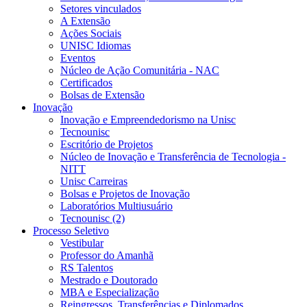
Setores vinculados
A Extensão
Ações Sociais
UNISC Idiomas
Eventos
Núcleo de Ação Comunitária - NAC
Certificados
Bolsas de Extensão
Inovação
Inovação e Empreendedorismo na Unisc
Tecnounisc
Escritório de Projetos
Núcleo de Inovação e Transferência de Tecnologia -
NITT
Unisc Carreiras
Bolsas e Projetos de Inovação
Laboratórios Multiusuário
Tecnounisc (2)
Processo Seletivo
Vestibular
Professor do Amanhã
RS Talentos
Mestrado e Doutorado
MBA e Especialização
Reingressos, Transferências e Diplomados