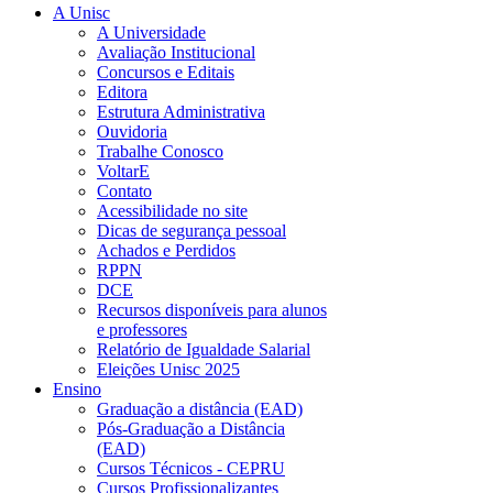
A Unisc
A Universidade
Avaliação Institucional
Concursos e Editais
Editora
Estrutura Administrativa
Ouvidoria
Trabalhe Conosco
VoltarE
Contato
Acessibilidade no site
Dicas de segurança pessoal
Achados e Perdidos
RPPN
DCE
Recursos disponíveis para alunos
e professores
Relatório de Igualdade Salarial
Eleições Unisc 2025
Ensino
Graduação a distância (EAD)
Pós-Graduação a Distância
(EAD)
Cursos Técnicos - CEPRU
Cursos Profissionalizantes