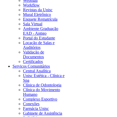
Webmail
Workflow
Revistas da Unisc
Mural Eletrônico
Enquete Rematrícula
Sala Virtual
Ambiente Graduação
EAD - Antigo
Portal do Estudante
Locação de Salas e
Auditórios
Validação de
Documentos
Certificados
Serviços Comunitários
Central Analítica
Unisc Estética - Clínica e
Spa
Clínica de Odontologia
Clínica do Movimento
Humano
Complexo Esportivo
Conexões
Farmácia Unisc
Gabinete de Assistência