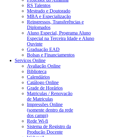
RS Talentos
Mestrado e Doutorado
MBA e Especialização
Reingressos, Transferências e
Diplomados
Aluno Especial, Programa Aluno
Especial na Terceira Idade e Aluno
Ouvinte
Graduação EAD
Bolsas e Financiamentos
Serviços Online
Avaliação Online
Biblioteca
Calendários
Catálogo Online
Grade de Horários
Matriculas / Renovação
de Matriculas
Impressões Online
(somente dentro da rede
dos campi)
Rede Wi-fi
Sistema de Registro da
Produção Docente