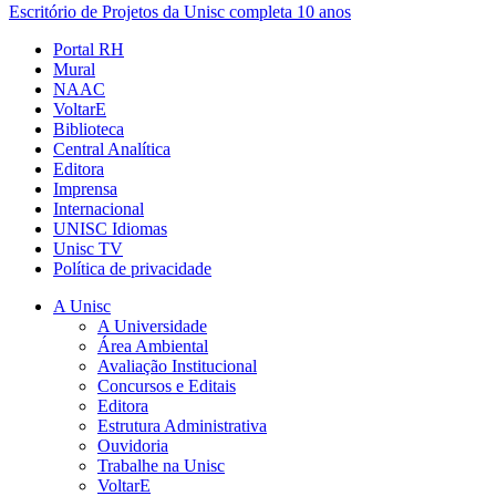
Escritório de Projetos da Unisc completa 10 anos
Portal RH
Mural
NAAC
VoltarE
Biblioteca
Central Analítica
Editora
Imprensa
Internacional
UNISC Idiomas
Unisc TV
Política de privacidade
A Unisc
A Universidade
Área Ambiental
Avaliação Institucional
Concursos e Editais
Editora
Estrutura Administrativa
Ouvidoria
Trabalhe na Unisc
VoltarE