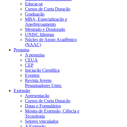
Educar-se
Cursos de Curta Duração
Graduação
MBA, Especialização e
Aperfeiçoamento
Mestrado e Doutorado
UNISC Idiomas
Núcleo de Apoio Acadêmico
(NAAC)
Pesquisa
A pesquisa
CEUA
CEP
Iniciação Científica
Eventos
Revista Jovens
Pesquisadores Unisc
Extensão
Apresentação
Cursos de Curta Duração
Datas e Formulários
Mostra de Extensão, Ciência e
Tecnologia
Setores vinculados
A Extensão