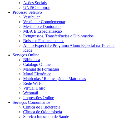
Ações Sociais
UNISC Idiomas
Processo Seletivo
Vestibular
Vestibular Complementar
Mestrado e Doutorado
MBA E Especialização
Reingressos, Transferências e Diplomados
Bolsas e Financiamentos
Aluno Especial e Programa Aluno Especial na Terceira
Idade
Serviços Online
Biblioteca
Catálogo Online
Manual de Formatura
Mural Eletrônico
Matriculas / Renovação de Matriculas
Rede Wi-Fi
Virtual Unisc
Webmail
Impressões Online
Serviços Comunitários
Clinica de Fisioterapia
Clinica de Odontologia
Serviço Integrado de Saúde