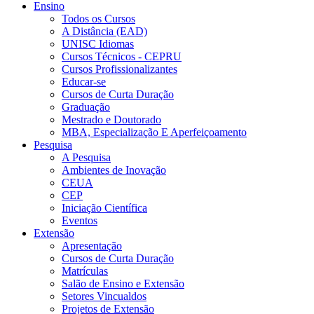
Ensino
Todos os Cursos
A Distância (EAD)
UNISC Idiomas
Cursos Técnicos - CEPRU
Cursos Profissionalizantes
Educar-se
Cursos de Curta Duração
Graduação
Mestrado e Doutorado
MBA, Especialização E Aperfeiçoamento
Pesquisa
A Pesquisa
Ambientes de Inovação
CEUA
CEP
Iniciação Científica
Eventos
Extensão
Apresentação
Cursos de Curta Duração
Matrículas
Salão de Ensino e Extensão
Setores Vincualdos
Projetos de Extensão