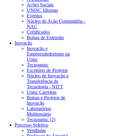
Ações Sociais
UNISC Idiomas
Eventos
Núcleo de Ação Comunitária -
NAC
Certificados
Bolsas de Extensão
Inovação
Inovação e
Empreendedorismo na
Unisc
Tecnounisc
Escritório de Projetos
Núcleo de Inovação e
Transferência de
Tecnologia - NITT
Unisc Carreiras
Bolsas e Projetos de
Inovação
Laboratórios
Multiusuário
Tecnounisc (2)
Processo Seletivo
Vestibular
Professor do Amanhã