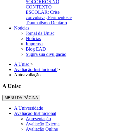
SOCORROS NO
CONTEXTO
ESCOLAR: Crise
convulsiva, Ferimentos e
Traumatismo Dentário
Notícias
Jornal da Unisc
Notícias
Imprensa
Blog EAD
Sugira sua divulgação
A Unisc
>
Avaliação Institucional
>
Autoavaliação
A Unisc
MENU DA PÁGINA
A Universidade
Avaliação Institucional
Apresentação
Avaliação Externa
Avaliação Online