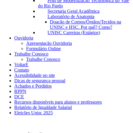
Polo de Modernização Tecnológica do Vale
do Rio Pardo
Secretaria Geral Acadêmica
Laboratório de Anatomia
Doação de Corpos/Órgãos/Tecidos na
UNISC e HSC. Por quê? Como?
UNISC Carreiras (Estágios)
Ouvidoria
Apresentação Ouvidoria
Formulário Online
Trabalhe Conosco
Trabalhe Conosco
VoltarE
Contato
Acessibilidade no site
Dicas de segurança pessoal
Achados e Perdidos
RPPN
DCE
Recursos disponíveis para alunos e professores
Relatório de Igualdade Salarial
Eleições Unisc 2025