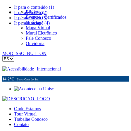
Ir para o conteúdo (1)
Biblioteca
Ir para o menu (2)
Eventos / Certificados
Ir para a busca (3)
Notícias
Ir para o rodapé (4)
Mapa Virtual
Mural Eletrônico
Fale Conosco
Ouvidoria
MOD_SSO_BUTTON
Acessibilidade
Internacional
14.2°C
Santa Cruz do Sul
Onde Estamos
Tour Virtual
Trabalhe Conosco
Contato