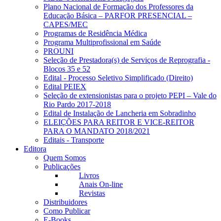
Plano Nacional de Formação dos Professores da
Educação Básica – PARFOR PRESENCIAL –
CAPES/MEC
Programas de Residência Médica
Programa Multiprofissional em Saúde
PROUNI
Seleção de Prestadora(s) de Serviços de Reprografia -
Blocos 35 e 52
Edital - Processo Seletivo Simplificado (Direito)
Edital PEIEX
Seleção de extensionistas para o projeto PEPI – Vale do
Rio Pardo 2017-2018
Edital de Instalação de Lancheria em Sobradinho
ELEIÇÕES PARA REITOR E VICE-REITOR
PARA O MANDATO 2018/2021
Editais - Transporte
Editora
Quem Somos
Publicações
Livros
Anais On-line
Revistas
Distribuidores
Como Publicar
E-Books