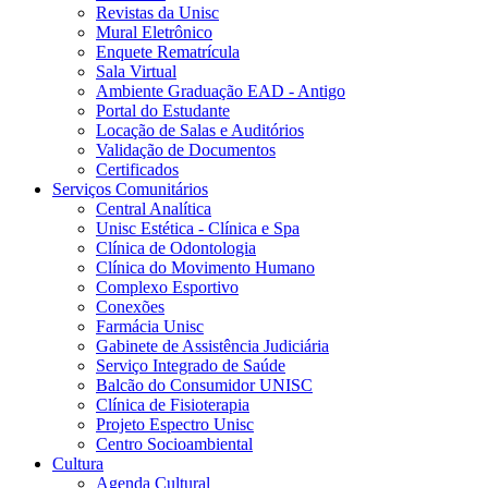
Revistas da Unisc
Mural Eletrônico
Enquete Rematrícula
Sala Virtual
Ambiente Graduação EAD - Antigo
Portal do Estudante
Locação de Salas e Auditórios
Validação de Documentos
Certificados
Serviços Comunitários
Central Analítica
Unisc Estética - Clínica e Spa
Clínica de Odontologia
Clínica do Movimento Humano
Complexo Esportivo
Conexões
Farmácia Unisc
Gabinete de Assistência Judiciária
Serviço Integrado de Saúde
Balcão do Consumidor UNISC
Clínica de Fisioterapia
Projeto Espectro Unisc
Centro Socioambiental
Cultura
Agenda Cultural