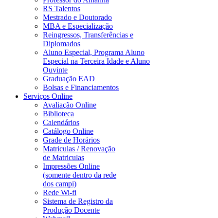
RS Talentos
Mestrado e Doutorado
MBA e Especialização
Reingressos, Transferências e
Diplomados
Aluno Especial, Programa Aluno
Especial na Terceira Idade e Aluno
Ouvinte
Graduação EAD
Bolsas e Financiamentos
Serviços Online
Avaliação Online
Biblioteca
Calendários
Catálogo Online
Grade de Horários
Matriculas / Renovação
de Matriculas
Impressões Online
(somente dentro da rede
dos campi)
Rede Wi-fi
Sistema de Registro da
Produção Docente