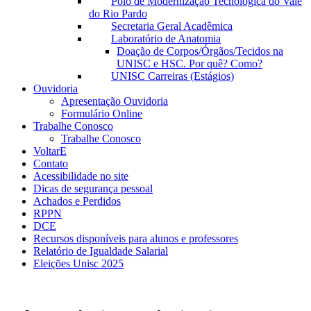
Polo de Modernização Tecnológica do Vale
do Rio Pardo
Secretaria Geral Acadêmica
Laboratório de Anatomia
Doação de Corpos/Órgãos/Tecidos na
UNISC e HSC. Por quê? Como?
UNISC Carreiras (Estágios)
Ouvidoria
Apresentação Ouvidoria
Formulário Online
Trabalhe Conosco
Trabalhe Conosco
VoltarE
Contato
Acessibilidade no site
Dicas de segurança pessoal
Achados e Perdidos
RPPN
DCE
Recursos disponíveis para alunos e professores
Relatório de Igualdade Salarial
Eleições Unisc 2025