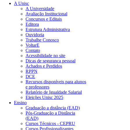
A Unisc
A Universidade
Avaliação Institucional
Concursos e Editais
Editora
Estrutura Administrativa
Ouvidoria
Trabalhe Conosco
VoltarE
Contato
Acessibilidade no site
Dicas de segurança pessoal
Achados e Perdidos
RPPN
DCE
Recursos disponíveis para alunos
e professores
Relatório de Igualdade Salarial
Eleições Unisc 2025
Ensino
Graduação a distância (EAD)
Pós-Graduação a Distância
(EAD)
Cursos Técnicos - CEPRU
Cursos Profissionalizantes