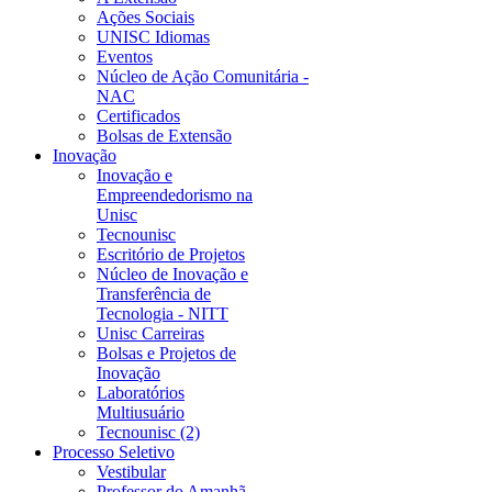
Ações Sociais
UNISC Idiomas
Eventos
Núcleo de Ação Comunitária -
NAC
Certificados
Bolsas de Extensão
Inovação
Inovação e
Empreendedorismo na
Unisc
Tecnounisc
Escritório de Projetos
Núcleo de Inovação e
Transferência de
Tecnologia - NITT
Unisc Carreiras
Bolsas e Projetos de
Inovação
Laboratórios
Multiusuário
Tecnounisc (2)
Processo Seletivo
Vestibular
Professor do Amanhã