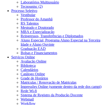
Laboratórios Multiusuário
Tecnounisc (2)
Processo Seletivo
Vestibular
Professor do Amanhã
RS Talentos
Mestrado e Doutorado
MBA e Especialização
Reingressos, Transferências e Diplomados
Aluno Especial, Programa Aluno Especial na Terceira
Idade e Aluno Ouvinte
Graduação EAD
Bolsas e Financiamentos
Serviços Online
Avaliação Online
Biblioteca
Calendários
Catálogo Online
Grade de Horários
Matriculas / Renovação de Matriculas
Impressões Online (somente dentro da rede dos campi)
Rede Wi-fi
Sistema de Registro da Produção Docente
Webmail
Workflow