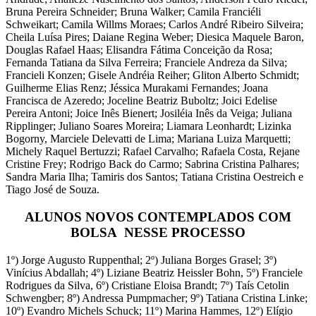
Bruna Pereira Schneider; Bruna Walker; Camila Franciéli
Schweikart; Camila Willms Moraes; Carlos André Ribeiro Silveira;
Cheila Luísa Pires; Daiane Regina Weber; Diesica Maquele Baron,
Douglas Rafael Haas; Elisandra Fátima Conceição da Rosa;
Fernanda Tatiana da Silva Ferreira; Franciele Andreza da Silva;
Francieli Konzen; Gisele Andréia Reiher; Gliton Alberto Schmidt;
Guilherme Elias Renz; Jéssica Murakami Fernandes; Joana
Francisca de Azeredo; Joceline Beatriz Buboltz; Joici Edelise
Pereira Antoni; Joice Inês Bienert; Josiléia Inês da Veiga; Juliana
Ripplinger; Juliano Soares Moreira; Liamara Leonhardt; Lizinka
Bogorny, Marciele Delevatti de Lima; Mariana Luiza Marquetti;
Michely Raquel Bertuzzi; Rafael Carvalho; Rafaela Costa, Rejane
Cristine Frey; Rodrigo Back do Carmo; Sabrina Cristina Palhares;
Sandra Maria Ilha; Tamiris dos Santos; Tatiana Cristina Oestreich e
Tiago José de Souza.
ALUNOS NOVOS CONTEMPLADOS COM
BOLSA NESSE PROCESSO
1º) Jorge Augusto Ruppenthal; 2º) Juliana Borges Grasel; 3º)
Vinícius Abdallah; 4º) Liziane Beatriz Heissler Bohn, 5º) Franciele
Rodrigues da Silva, 6º) Cristiane Eloisa Brandt; 7º) Taís Cetolin
Schwengber; 8º) Andressa Pumpmacher; 9º) Tatiana Cristina Linke;
10º) Evandro Michels Schuck; 11º) Marina Hammes, 12º) Elígio