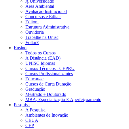
A Universidade
Área Ambiental
Avaliação Institucional
Concursos e Editais
Editora
Estrutura Administrativa
Ouvidoria
Trabalhe na Unisc
VoltarE
Ensino
Todos os Cursos
A Distância (EAD)
UNISC Idiomas
Cursos Técnicos - CEPRU
Cursos Profissionalizantes
Educar-se
Cursos de Curta Duração
Graduação
Mestrado e Doutorado
MBA, Especialização E Aperfeiçoamento
Pesquisa
A Pesquisa
Ambientes de Inovação
CEUA
CEP