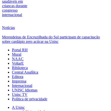
saudáveis em
crianças durante
congresso
internacional
Notícias
Merendeiras de Encruzilhada do Sul participam de capacitação
sobre cardápio zero açúcar na Unisc
Portal RH
Mural
NAAC
VoltarE
Biblioteca
Central Analítica
Editora
Imprensa
Internacional
UNISC Idiomas
Unisc TV
Política de privacidade
A Unisc