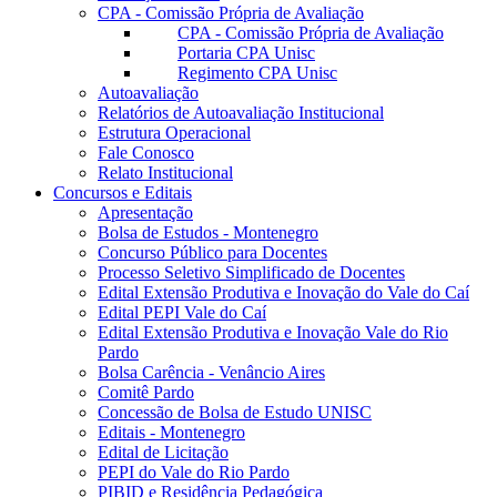
CPA - Comissão Própria de Avaliação
CPA - Comissão Própria de Avaliação
Portaria CPA Unisc
Regimento CPA Unisc
Autoavaliação
Relatórios de Autoavaliação Institucional
Estrutura Operacional
Fale Conosco
Relato Institucional
Concursos e Editais
Apresentação
Bolsa de Estudos - Montenegro
Concurso Público para Docentes
Processo Seletivo Simplificado de Docentes
Edital Extensão Produtiva e Inovação do Vale do Caí
Edital PEPI Vale do Caí
Edital Extensão Produtiva e Inovação Vale do Rio
Pardo
Bolsa Carência - Venâncio Aires
Comitê Pardo
Concessão de Bolsa de Estudo UNISC
Editais - Montenegro
Edital de Licitação
PEPI do Vale do Rio Pardo
PIBID e Residência Pedagógica