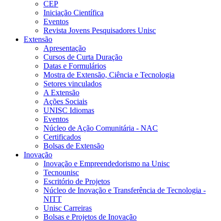
CEP
Iniciação Científica
Eventos
Revista Jovens Pesquisadores Unisc
Extensão
Apresentação
Cursos de Curta Duração
Datas e Formulários
Mostra de Extensão, Ciência e Tecnologia
Setores vinculados
A Extensão
Ações Sociais
UNISC Idiomas
Eventos
Núcleo de Ação Comunitária - NAC
Certificados
Bolsas de Extensão
Inovação
Inovação e Empreendedorismo na Unisc
Tecnounisc
Escritório de Projetos
Núcleo de Inovação e Transferência de Tecnologia -
NITT
Unisc Carreiras
Bolsas e Projetos de Inovação