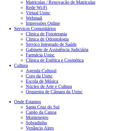
Matriculas / Renovação de Matriculas
Rede Wi-Fi
Virtual Unisc
Webmail
Impressões Online
Serviços Comunitários
Clinica de Fisioterapia
Clinica de Odontologia
Serviço Integrado de Saúde
Gabinete de Assistência Judiciária
Farmácia Unisc
Clínica de Estética e Cosmética
Cultura
Agenda Cultural
Coro da Unisc
Escola de Música
Núcleo de Arte e Cultura
Orquestra de Câmara da Unisc
Onde Estamos
Santa Cruz do Sul
Capão da Canoa
Montenegro
Sobradinho
Venâncio Aires