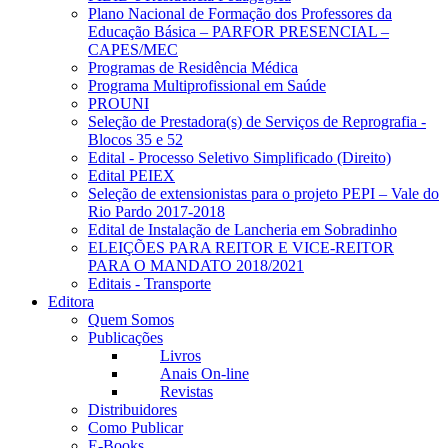
Plano Nacional de Formação dos Professores da
Educação Básica – PARFOR PRESENCIAL –
CAPES/MEC
Programas de Residência Médica
Programa Multiprofissional em Saúde
PROUNI
Seleção de Prestadora(s) de Serviços de Reprografia -
Blocos 35 e 52
Edital - Processo Seletivo Simplificado (Direito)
Edital PEIEX
Seleção de extensionistas para o projeto PEPI – Vale do
Rio Pardo 2017-2018
Edital de Instalação de Lancheria em Sobradinho
ELEIÇÕES PARA REITOR E VICE-REITOR
PARA O MANDATO 2018/2021
Editais - Transporte
Editora
Quem Somos
Publicações
Livros
Anais On-line
Revistas
Distribuidores
Como Publicar
E-Books