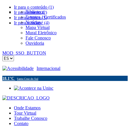
Ir para o conteúdo (1)
Biblioteca
Ir para o menu (2)
Eventos / Certificados
Ir para a busca (3)
Notícias
Ir para o rodapé (4)
Mapa Virtual
Mural Eletrônico
Fale Conosco
Ouvidoria
MOD_SSO_BUTTON
Acessibilidade
Internacional
18.1°C
Santa Cruz do Sul
Onde Estamos
Tour Virtual
Trabalhe Conosco
Contato