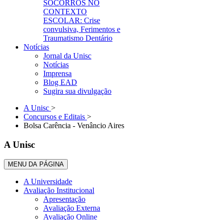
SOCORROS NO
CONTEXTO
ESCOLAR: Crise
convulsiva, Ferimentos e
Traumatismo Dentário
Notícias
Jornal da Unisc
Notícias
Imprensa
Blog EAD
Sugira sua divulgação
A Unisc
>
Concursos e Editais
>
Bolsa Carência - Venâncio Aires
A Unisc
MENU DA PÁGINA
A Universidade
Avaliação Institucional
Apresentação
Avaliação Externa
Avaliação Online