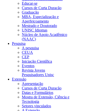
Educar-se
Cursos de Curta Duração
Graduação
MBA, Especialização e
Aperfeiçoamento
Mestrado e Doutorado
UNISC Idiomas
Núcleo de Apoio Acadêmico
(NAAC)
Pesquisa
A pesquisa
CEUA
CEP
Iniciação Científica
Eventos
Revista Jovens
Pesquisadores Unisc
Extensão
Apresentação
Cursos de Curta Duração
Datas e Formulários
Mostra de Extensão, Ciência e
Tecnologia
Setores vinculados
A Extensão