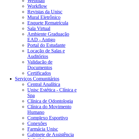
Webmail
Workflow
Revistas da Unisc
Mural Eletrônico
Enquete Rematrícula
Sala Virtual
Ambiente Graduação
EAD - Antigo
Portal do Estudante
Locação de Salas e
Auditórios
Validação de
Documentos
Certificados
Serviços Comunitários
Central Analítica
Unisc Estética - Clínica e
Spa
Clínica de Odontologia
Clínica do Movimento
Humano
Complexo Esportivo
Conexões
Farmácia Unisc
Gabinete de Assistência