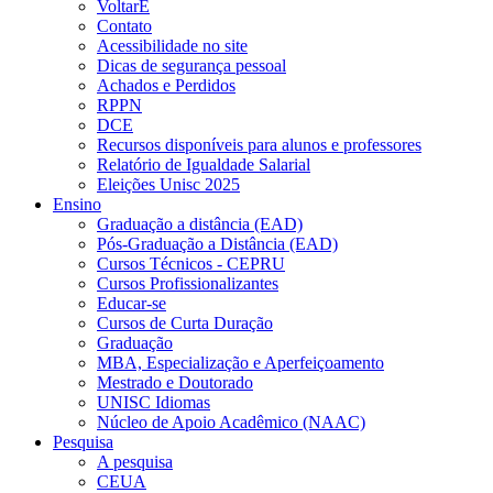
VoltarE
Contato
Acessibilidade no site
Dicas de segurança pessoal
Achados e Perdidos
RPPN
DCE
Recursos disponíveis para alunos e professores
Relatório de Igualdade Salarial
Eleições Unisc 2025
Ensino
Graduação a distância (EAD)
Pós-Graduação a Distância (EAD)
Cursos Técnicos - CEPRU
Cursos Profissionalizantes
Educar-se
Cursos de Curta Duração
Graduação
MBA, Especialização e Aperfeiçoamento
Mestrado e Doutorado
UNISC Idiomas
Núcleo de Apoio Acadêmico (NAAC)
Pesquisa
A pesquisa
CEUA