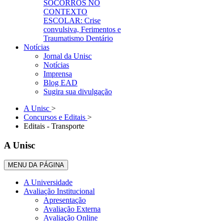
SOCORROS NO
CONTEXTO
ESCOLAR: Crise
convulsiva, Ferimentos e
Traumatismo Dentário
Notícias
Jornal da Unisc
Notícias
Imprensa
Blog EAD
Sugira sua divulgação
A Unisc
>
Concursos e Editais
>
Editais - Transporte
A Unisc
MENU DA PÁGINA
A Universidade
Avaliação Institucional
Apresentação
Avaliação Externa
Avaliação Online