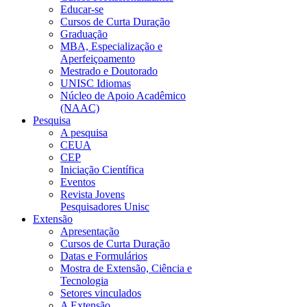
Educar-se
Cursos de Curta Duração
Graduação
MBA, Especialização e
Aperfeiçoamento
Mestrado e Doutorado
UNISC Idiomas
Núcleo de Apoio Acadêmico
(NAAC)
Pesquisa
A pesquisa
CEUA
CEP
Iniciação Científica
Eventos
Revista Jovens
Pesquisadores Unisc
Extensão
Apresentação
Cursos de Curta Duração
Datas e Formulários
Mostra de Extensão, Ciência e
Tecnologia
Setores vinculados
A Extensão