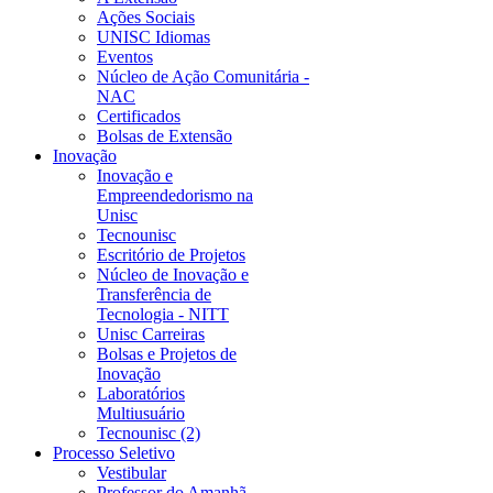
Ações Sociais
UNISC Idiomas
Eventos
Núcleo de Ação Comunitária -
NAC
Certificados
Bolsas de Extensão
Inovação
Inovação e
Empreendedorismo na
Unisc
Tecnounisc
Escritório de Projetos
Núcleo de Inovação e
Transferência de
Tecnologia - NITT
Unisc Carreiras
Bolsas e Projetos de
Inovação
Laboratórios
Multiusuário
Tecnounisc (2)
Processo Seletivo
Vestibular
Professor do Amanhã