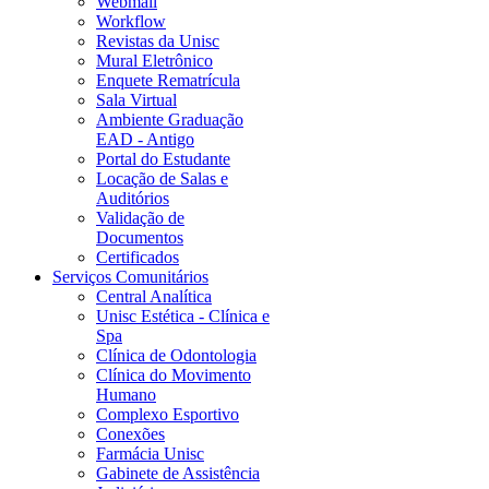
Webmail
Workflow
Revistas da Unisc
Mural Eletrônico
Enquete Rematrícula
Sala Virtual
Ambiente Graduação
EAD - Antigo
Portal do Estudante
Locação de Salas e
Auditórios
Validação de
Documentos
Certificados
Serviços Comunitários
Central Analítica
Unisc Estética - Clínica e
Spa
Clínica de Odontologia
Clínica do Movimento
Humano
Complexo Esportivo
Conexões
Farmácia Unisc
Gabinete de Assistência