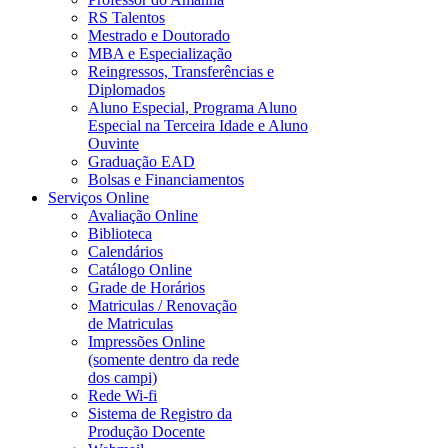
RS Talentos
Mestrado e Doutorado
MBA e Especialização
Reingressos, Transferências e
Diplomados
Aluno Especial, Programa Aluno
Especial na Terceira Idade e Aluno
Ouvinte
Graduação EAD
Bolsas e Financiamentos
Serviços Online
Avaliação Online
Biblioteca
Calendários
Catálogo Online
Grade de Horários
Matriculas / Renovação
de Matriculas
Impressões Online
(somente dentro da rede
dos campi)
Rede Wi-fi
Sistema de Registro da
Produção Docente