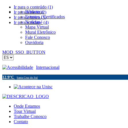
Ir para o conteúdo (1)
Biblioteca
Ir para o menu (2)
Eventos / Certificados
Ir para a busca (3)
Notícias
Ir para o rodapé (4)
Mapa Virtual
Mural Eletrônico
Fale Conosco
Ouvidoria
MOD_SSO_BUTTON
Acessibilidade
Internacional
12.9°C
Santa Cruz do Sul
Onde Estamos
Tour Virtual
Trabalhe Conosco
Contato