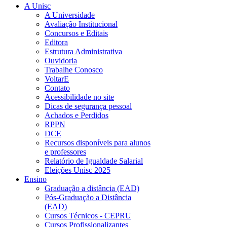
A Unisc
A Universidade
Avaliação Institucional
Concursos e Editais
Editora
Estrutura Administrativa
Ouvidoria
Trabalhe Conosco
VoltarE
Contato
Acessibilidade no site
Dicas de segurança pessoal
Achados e Perdidos
RPPN
DCE
Recursos disponíveis para alunos
e professores
Relatório de Igualdade Salarial
Eleições Unisc 2025
Ensino
Graduação a distância (EAD)
Pós-Graduação a Distância
(EAD)
Cursos Técnicos - CEPRU
Cursos Profissionalizantes