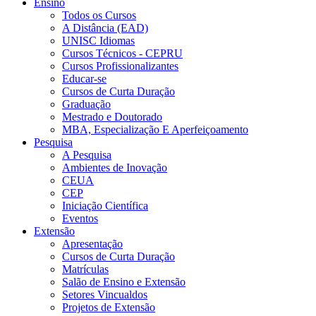
Ensino
Todos os Cursos
A Distância (EAD)
UNISC Idiomas
Cursos Técnicos - CEPRU
Cursos Profissionalizantes
Educar-se
Cursos de Curta Duração
Graduação
Mestrado e Doutorado
MBA, Especialização E Aperfeiçoamento
Pesquisa
A Pesquisa
Ambientes de Inovação
CEUA
CEP
Iniciação Científica
Eventos
Extensão
Apresentação
Cursos de Curta Duração
Matrículas
Salão de Ensino e Extensão
Setores Vincualdos
Projetos de Extensão