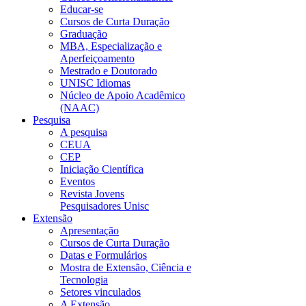
Educar-se
Cursos de Curta Duração
Graduação
MBA, Especialização e
Aperfeiçoamento
Mestrado e Doutorado
UNISC Idiomas
Núcleo de Apoio Acadêmico
(NAAC)
Pesquisa
A pesquisa
CEUA
CEP
Iniciação Científica
Eventos
Revista Jovens
Pesquisadores Unisc
Extensão
Apresentação
Cursos de Curta Duração
Datas e Formulários
Mostra de Extensão, Ciência e
Tecnologia
Setores vinculados
A Extensão