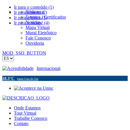
Ir para o conteúdo (1)
Biblioteca
Ir para o menu (2)
Eventos / Certificados
Ir para a busca (3)
Notícias
Ir para o rodapé (4)
Mapa Virtual
Mural Eletrônico
Fale Conosco
Ouvidoria
MOD_SSO_BUTTON
Acessibilidade
Internacional
18.3°C
Santa Cruz do Sul
Onde Estamos
Tour Virtual
Trabalhe Conosco
Contato