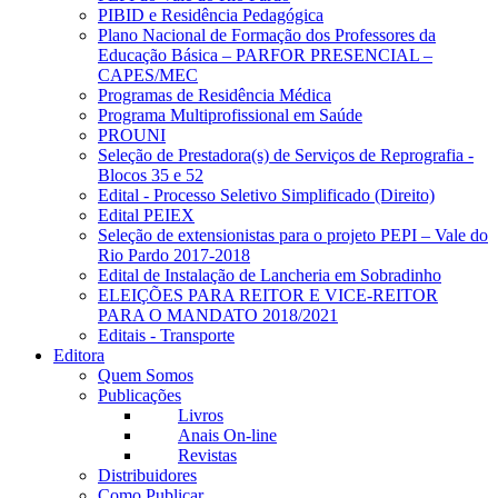
PIBID e Residência Pedagógica
Plano Nacional de Formação dos Professores da
Educação Básica – PARFOR PRESENCIAL –
CAPES/MEC
Programas de Residência Médica
Programa Multiprofissional em Saúde
PROUNI
Seleção de Prestadora(s) de Serviços de Reprografia -
Blocos 35 e 52
Edital - Processo Seletivo Simplificado (Direito)
Edital PEIEX
Seleção de extensionistas para o projeto PEPI – Vale do
Rio Pardo 2017-2018
Edital de Instalação de Lancheria em Sobradinho
ELEIÇÕES PARA REITOR E VICE-REITOR
PARA O MANDATO 2018/2021
Editais - Transporte
Editora
Quem Somos
Publicações
Livros
Anais On-line
Revistas
Distribuidores
Como Publicar