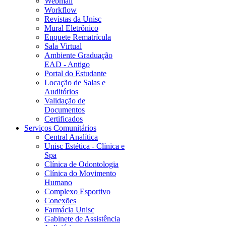
Webmail
Workflow
Revistas da Unisc
Mural Eletrônico
Enquete Rematrícula
Sala Virtual
Ambiente Graduação
EAD - Antigo
Portal do Estudante
Locação de Salas e
Auditórios
Validação de
Documentos
Certificados
Serviços Comunitários
Central Analítica
Unisc Estética - Clínica e
Spa
Clínica de Odontologia
Clínica do Movimento
Humano
Complexo Esportivo
Conexões
Farmácia Unisc
Gabinete de Assistência