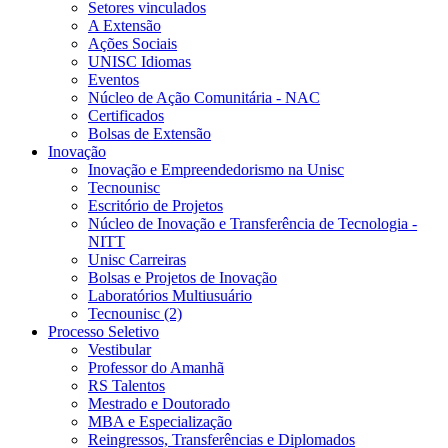
Setores vinculados
A Extensão
Ações Sociais
UNISC Idiomas
Eventos
Núcleo de Ação Comunitária - NAC
Certificados
Bolsas de Extensão
Inovação
Inovação e Empreendedorismo na Unisc
Tecnounisc
Escritório de Projetos
Núcleo de Inovação e Transferência de Tecnologia -
NITT
Unisc Carreiras
Bolsas e Projetos de Inovação
Laboratórios Multiusuário
Tecnounisc (2)
Processo Seletivo
Vestibular
Professor do Amanhã
RS Talentos
Mestrado e Doutorado
MBA e Especialização
Reingressos, Transferências e Diplomados