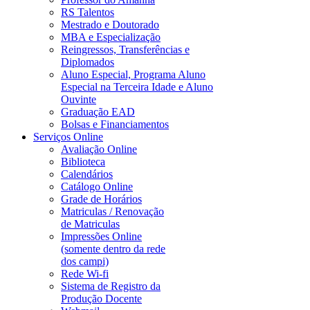
RS Talentos
Mestrado e Doutorado
MBA e Especialização
Reingressos, Transferências e
Diplomados
Aluno Especial, Programa Aluno
Especial na Terceira Idade e Aluno
Ouvinte
Graduação EAD
Bolsas e Financiamentos
Serviços Online
Avaliação Online
Biblioteca
Calendários
Catálogo Online
Grade de Horários
Matriculas / Renovação
de Matriculas
Impressões Online
(somente dentro da rede
dos campi)
Rede Wi-fi
Sistema de Registro da
Produção Docente