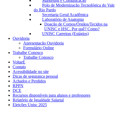
Marketing e Comunicação
Polo de Modernização Tecnológica do Vale
do Rio Pardo
Secretaria Geral Acadêmica
Laboratório de Anatomia
Doação de Corpos/Órgãos/Tecidos na
UNISC e HSC. Por quê? Como?
UNISC Carreiras (Estágios)
Ouvidoria
Apresentação Ouvidoria
Formulário Online
Trabalhe Conosco
Trabalhe Conosco
VoltarE
Contato
Acessibilidade no site
Dicas de segurança pessoal
Achados e Perdidos
RPPN
DCE
Recursos disponíveis para alunos e professores
Relatório de Igualdade Salarial
Eleições Unisc 2025