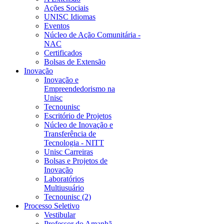
Ações Sociais
UNISC Idiomas
Eventos
Núcleo de Ação Comunitária -
NAC
Certificados
Bolsas de Extensão
Inovação
Inovação e
Empreendedorismo na
Unisc
Tecnounisc
Escritório de Projetos
Núcleo de Inovação e
Transferência de
Tecnologia - NITT
Unisc Carreiras
Bolsas e Projetos de
Inovação
Laboratórios
Multiusuário
Tecnounisc (2)
Processo Seletivo
Vestibular
Professor do Amanhã