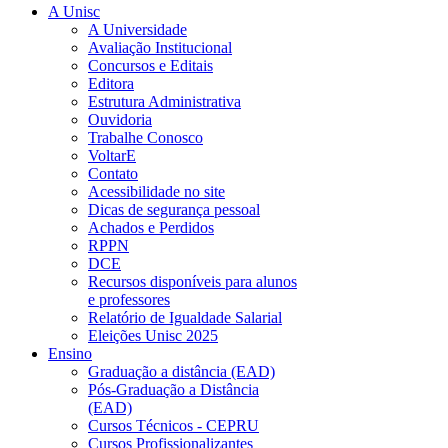
A Unisc
A Universidade
Avaliação Institucional
Concursos e Editais
Editora
Estrutura Administrativa
Ouvidoria
Trabalhe Conosco
VoltarE
Contato
Acessibilidade no site
Dicas de segurança pessoal
Achados e Perdidos
RPPN
DCE
Recursos disponíveis para alunos
e professores
Relatório de Igualdade Salarial
Eleições Unisc 2025
Ensino
Graduação a distância (EAD)
Pós-Graduação a Distância
(EAD)
Cursos Técnicos - CEPRU
Cursos Profissionalizantes