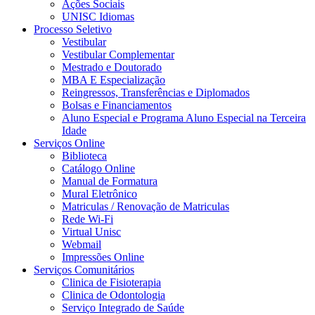
Ações Sociais
UNISC Idiomas
Processo Seletivo
Vestibular
Vestibular Complementar
Mestrado e Doutorado
MBA E Especialização
Reingressos, Transferências e Diplomados
Bolsas e Financiamentos
Aluno Especial e Programa Aluno Especial na Terceira
Idade
Serviços Online
Biblioteca
Catálogo Online
Manual de Formatura
Mural Eletrônico
Matriculas / Renovação de Matriculas
Rede Wi-Fi
Virtual Unisc
Webmail
Impressões Online
Serviços Comunitários
Clinica de Fisioterapia
Clinica de Odontologia
Serviço Integrado de Saúde