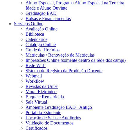
Aluno Especial, Programa Aluno Especial na Terceira
Idade e Aluno Ouvinte
Graduação EAD
Bolsas e Financiamentos
Serviços Online
Avaliação Online
Biblioteca
Calendários
Catálogo Online
Grade de Horários
Matriculas / Renovação de Matriculas
Impressões Online (somente dentro da rede dos campi)
Rede Wi-fi
Sistema de Registro da Produção Docente
Webmail
Workflow
Revistas da Unisc
Mural Eletrônico
Enquete Rematrícula
Sala Virtual
Ambiente Graduação EAD - Antigo
Portal do Estudante
Locação de Salas e Auditórios
Validação de Documentos
Certificados