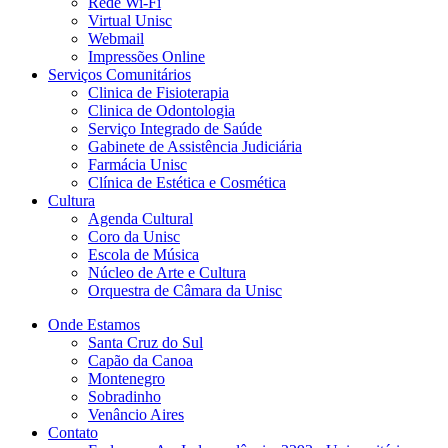
Rede Wi-Fi
Virtual Unisc
Webmail
Impressões Online
Serviços Comunitários
Clinica de Fisioterapia
Clinica de Odontologia
Serviço Integrado de Saúde
Gabinete de Assistência Judiciária
Farmácia Unisc
Clínica de Estética e Cosmética
Cultura
Agenda Cultural
Coro da Unisc
Escola de Música
Núcleo de Arte e Cultura
Orquestra de Câmara da Unisc
Onde Estamos
Santa Cruz do Sul
Capão da Canoa
Montenegro
Sobradinho
Venâncio Aires
Contato