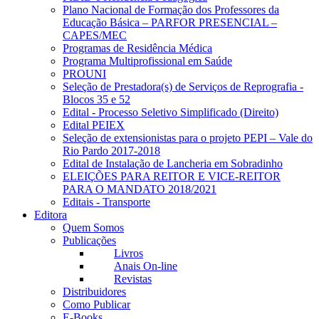
Plano Nacional de Formação dos Professores da
Educação Básica – PARFOR PRESENCIAL –
CAPES/MEC
Programas de Residência Médica
Programa Multiprofissional em Saúde
PROUNI
Seleção de Prestadora(s) de Serviços de Reprografia -
Blocos 35 e 52
Edital - Processo Seletivo Simplificado (Direito)
Edital PEIEX
Seleção de extensionistas para o projeto PEPI – Vale do
Rio Pardo 2017-2018
Edital de Instalação de Lancheria em Sobradinho
ELEIÇÕES PARA REITOR E VICE-REITOR
PARA O MANDATO 2018/2021
Editais - Transporte
Editora
Quem Somos
Publicações
Livros
Anais On-line
Revistas
Distribuidores
Como Publicar
E-Books