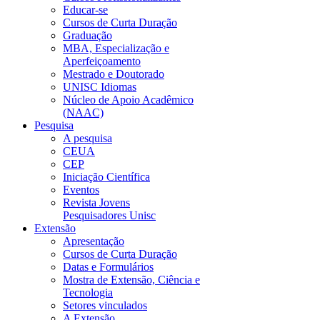
Educar-se
Cursos de Curta Duração
Graduação
MBA, Especialização e
Aperfeiçoamento
Mestrado e Doutorado
UNISC Idiomas
Núcleo de Apoio Acadêmico
(NAAC)
Pesquisa
A pesquisa
CEUA
CEP
Iniciação Científica
Eventos
Revista Jovens
Pesquisadores Unisc
Extensão
Apresentação
Cursos de Curta Duração
Datas e Formulários
Mostra de Extensão, Ciência e
Tecnologia
Setores vinculados
A Extensão