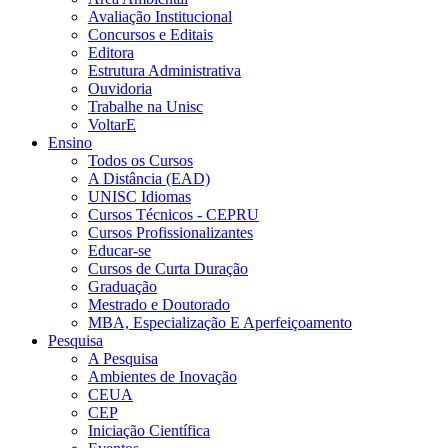
Avaliação Institucional
Concursos e Editais
Editora
Estrutura Administrativa
Ouvidoria
Trabalhe na Unisc
VoltarE
Ensino
Todos os Cursos
A Distância (EAD)
UNISC Idiomas
Cursos Técnicos - CEPRU
Cursos Profissionalizantes
Educar-se
Cursos de Curta Duração
Graduação
Mestrado e Doutorado
MBA, Especialização E Aperfeiçoamento
Pesquisa
A Pesquisa
Ambientes de Inovação
CEUA
CEP
Iniciação Científica