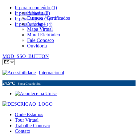
Ir para o conteúdo (1)
Biblioteca
Ir para o menu (2)
Eventos / Certificados
Ir para a busca (3)
Notícias
Ir para o rodapé (4)
Mapa Virtual
Mural Eletrônico
Fale Conosco
Ouvidoria
MOD_SSO_BUTTON
Acessibilidade
Internacional
24.5°C
Santa Cruz do Sul
Onde Estamos
Tour Virtual
Trabalhe Conosco
Contato