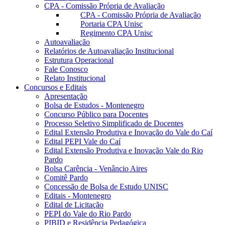
CPA - Comissão Própria de Avaliação
CPA - Comissão Própria de Avaliação
Portaria CPA Unisc
Regimento CPA Unisc
Autoavaliação
Relatórios de Autoavaliação Institucional
Estrutura Operacional
Fale Conosco
Relato Institucional
Concursos e Editais
Apresentação
Bolsa de Estudos - Montenegro
Concurso Público para Docentes
Processo Seletivo Simplificado de Docentes
Edital Extensão Produtiva e Inovação do Vale do Caí
Edital PEPI Vale do Caí
Edital Extensão Produtiva e Inovação Vale do Rio
Pardo
Bolsa Carência - Venâncio Aires
Comitê Pardo
Concessão de Bolsa de Estudo UNISC
Editais - Montenegro
Edital de Licitação
PEPI do Vale do Rio Pardo
PIBID e Residência Pedagógica