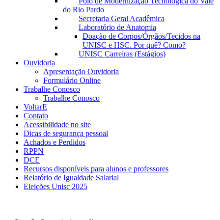
Polo de Modernização Tecnológica do Vale
do Rio Pardo
Secretaria Geral Acadêmica
Laboratório de Anatomia
Doação de Corpos/Órgãos/Tecidos na
UNISC e HSC. Por quê? Como?
UNISC Carreiras (Estágios)
Ouvidoria
Apresentação Ouvidoria
Formulário Online
Trabalhe Conosco
Trabalhe Conosco
VoltarE
Contato
Acessibilidade no site
Dicas de segurança pessoal
Achados e Perdidos
RPPN
DCE
Recursos disponíveis para alunos e professores
Relatório de Igualdade Salarial
Eleições Unisc 2025