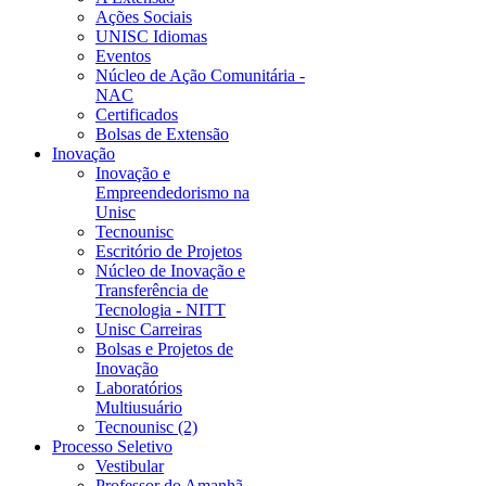
Ações Sociais
UNISC Idiomas
Eventos
Núcleo de Ação Comunitária -
NAC
Certificados
Bolsas de Extensão
Inovação
Inovação e
Empreendedorismo na
Unisc
Tecnounisc
Escritório de Projetos
Núcleo de Inovação e
Transferência de
Tecnologia - NITT
Unisc Carreiras
Bolsas e Projetos de
Inovação
Laboratórios
Multiusuário
Tecnounisc (2)
Processo Seletivo
Vestibular
Professor do Amanhã