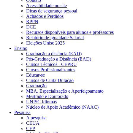
Contato
Acessibilidade no site
Dicas de segurança pessoal
Achados e Perdidos
RPPN
DCE
Recursos disponíveis para alunos e professores
Relatório de Igualdade Salarial
Eleições Unisc 2025
Ensino
Graduação a distância (EAD)
Pós-Graduação a Distância (EAD)
Cursos Técnicos - CEPRU
Cursos Profissionalizantes
Educar-se
Cursos de Curta Duração
Graduação
MBA, Especialização e Aperfeiçoamento
Mestrado e Doutorado
UNISC Idiomas
Núcleo de Apoio Acadêmico (NAAC)
Pesquisa
A pesquisa
CEUA
CEP