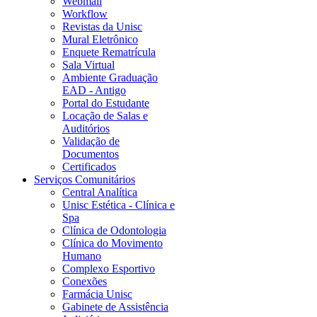
Webmail
Workflow
Revistas da Unisc
Mural Eletrônico
Enquete Rematrícula
Sala Virtual
Ambiente Graduação
EAD - Antigo
Portal do Estudante
Locação de Salas e
Auditórios
Validação de
Documentos
Certificados
Serviços Comunitários
Central Analítica
Unisc Estética - Clínica e
Spa
Clínica de Odontologia
Clínica do Movimento
Humano
Complexo Esportivo
Conexões
Farmácia Unisc
Gabinete de Assistência