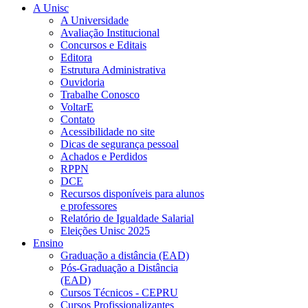
A Unisc
A Universidade
Avaliação Institucional
Concursos e Editais
Editora
Estrutura Administrativa
Ouvidoria
Trabalhe Conosco
VoltarE
Contato
Acessibilidade no site
Dicas de segurança pessoal
Achados e Perdidos
RPPN
DCE
Recursos disponíveis para alunos
e professores
Relatório de Igualdade Salarial
Eleições Unisc 2025
Ensino
Graduação a distância (EAD)
Pós-Graduação a Distância
(EAD)
Cursos Técnicos - CEPRU
Cursos Profissionalizantes