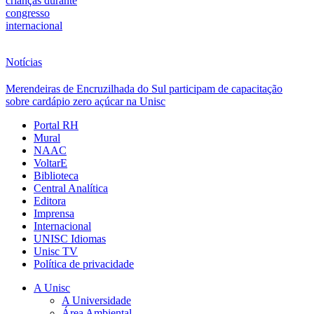
crianças durante
congresso
internacional
Notícias
Merendeiras de Encruzilhada do Sul participam de capacitação
sobre cardápio zero açúcar na Unisc
Portal RH
Mural
NAAC
VoltarE
Biblioteca
Central Analítica
Editora
Imprensa
Internacional
UNISC Idiomas
Unisc TV
Política de privacidade
A Unisc
A Universidade
Área Ambiental