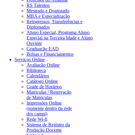
RS Talentos
Mestrado e Doutorado
MBA e Especialização
Reingressos, Transferências e
Diplomados
Aluno Especial, Programa Aluno
Especial na Terceira Idade e Aluno
Ouvinte
Graduação EAD
Bolsas e Financiamentos
Serviços Online
Avaliação Online
Biblioteca
Calendários
Catálogo Online
Grade de Horários
Matriculas / Renovação
de Matriculas
Impressões Online
(somente dentro da rede
dos campi)
Rede Wi-fi
Sistema de Registro da
Produção Docente