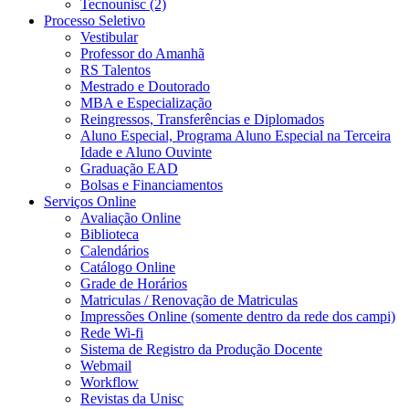
Tecnounisc (2)
Processo Seletivo
Vestibular
Professor do Amanhã
RS Talentos
Mestrado e Doutorado
MBA e Especialização
Reingressos, Transferências e Diplomados
Aluno Especial, Programa Aluno Especial na Terceira
Idade e Aluno Ouvinte
Graduação EAD
Bolsas e Financiamentos
Serviços Online
Avaliação Online
Biblioteca
Calendários
Catálogo Online
Grade de Horários
Matriculas / Renovação de Matriculas
Impressões Online (somente dentro da rede dos campi)
Rede Wi-fi
Sistema de Registro da Produção Docente
Webmail
Workflow
Revistas da Unisc