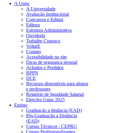
A Unisc
A Universidade
Avaliação Institucional
Concursos e Editais
Editora
Estrutura Administrativa
Ouvidoria
Trabalhe Conosco
VoltarE
Contato
Acessibilidade no site
Dicas de segurança pessoal
Achados e Perdidos
RPPN
DCE
Recursos disponíveis para alunos
e professores
Relatório de Igualdade Salarial
Eleições Unisc 2025
Ensino
Graduação a distância (EAD)
Pós-Graduação a Distância
(EAD)
Cursos Técnicos - CEPRU
Cursos Profissionalizantes