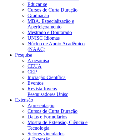
Educar-se
Cursos de Curta Duração
Graduação
MBA, Especialização e
Aperfeiçoamento
Mestrado e Doutorado
UNISC Idiomas
Núcleo de Apoio Acadêmico
(NAAC)
Pesquisa
A pesquisa
CEUA
CEP
Iniciação Científica
Eventos
Revista Jovens
Pesquisadores Unisc
Extensão
Apresentação
Cursos de Curta Duração
Datas e Formulários
Mostra de Extensão, Ciência e
Tecnologia
Setores vinculados
A Extensão