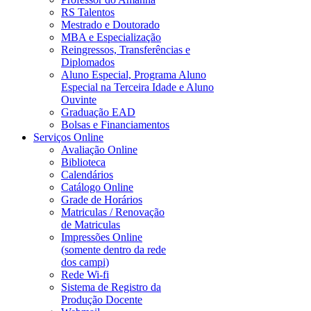
RS Talentos
Mestrado e Doutorado
MBA e Especialização
Reingressos, Transferências e
Diplomados
Aluno Especial, Programa Aluno
Especial na Terceira Idade e Aluno
Ouvinte
Graduação EAD
Bolsas e Financiamentos
Serviços Online
Avaliação Online
Biblioteca
Calendários
Catálogo Online
Grade de Horários
Matriculas / Renovação
de Matriculas
Impressões Online
(somente dentro da rede
dos campi)
Rede Wi-fi
Sistema de Registro da
Produção Docente