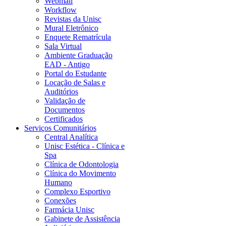
Webmail
Workflow
Revistas da Unisc
Mural Eletrônico
Enquete Rematrícula
Sala Virtual
Ambiente Graduação
EAD - Antigo
Portal do Estudante
Locação de Salas e
Auditórios
Validação de
Documentos
Certificados
Serviços Comunitários
Central Analítica
Unisc Estética - Clínica e
Spa
Clínica de Odontologia
Clínica do Movimento
Humano
Complexo Esportivo
Conexões
Farmácia Unisc
Gabinete de Assistência