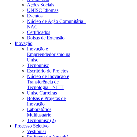
Ações Sociais
UNISC Idiomas
Eventos
Núcleo de Ação Comunitária -
NAC
Certificados
Bolsas de Extensão
Inovação
Inovação e
Empreendedorismo na
Unisc
Tecnounisc
Escritório de Projetos
Núcleo de Inovação e
Transferência de
Tecnologia - NITT
Unisc Carreiras
Bolsas e Projetos de
Inovação
Laboratórios
Multiusuário
Tecnounisc (2)
Processo Seletivo
Vestibular
Professor do Amanhã