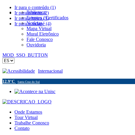
Ir para o conteúdo (1)
Biblioteca
Ir para o menu (2)
Eventos / Certificados
Ir para a busca (3)
Notícias
Ir para o rodapé (4)
Mapa Virtual
Mural Eletrônico
Fale Conosco
Ouvidoria
MOD_SSO_BUTTON
Acessibilidade
Internacional
12.9°C
Santa Cruz do Sul
Onde Estamos
Tour Virtual
Trabalhe Conosco
Contato