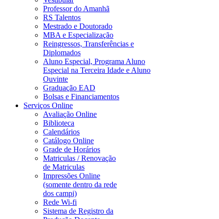
Professor do Amanhã
RS Talentos
Mestrado e Doutorado
MBA e Especialização
Reingressos, Transferências e
Diplomados
Aluno Especial, Programa Aluno
Especial na Terceira Idade e Aluno
Ouvinte
Graduação EAD
Bolsas e Financiamentos
Serviços Online
Avaliação Online
Biblioteca
Calendários
Catálogo Online
Grade de Horários
Matriculas / Renovação
de Matriculas
Impressões Online
(somente dentro da rede
dos campi)
Rede Wi-fi
Sistema de Registro da