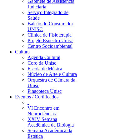
Gabinete de Assistência
Judiciária
Serviço Integrado de
Saúde
Balcão do Consumidor
UNISC
Clínica de Fisioterapia
Projeto Espectro Unisc
Centro Socioambiental
Cultura
Agenda Cultural
Coro da Unisc
Escola de Música
Núcleo de Arte e Cultura
Orquestra de Câmara da
Unisc
Pinacoteca Unisc
Eventos / Certificados
VI Encontro em
Neurociências
XXIV Semana
Acadêmica da Biologia
Semana Acadêmica da
Estética