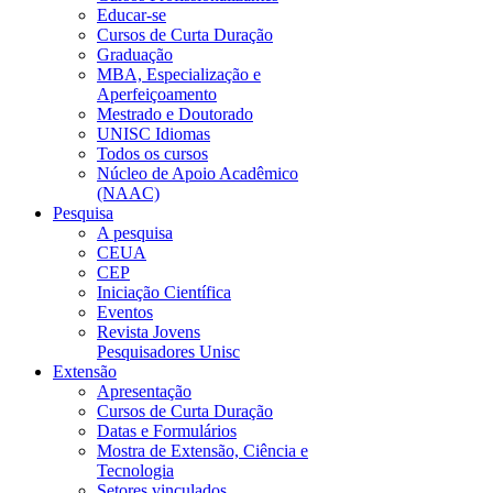
Educar-se
Cursos de Curta Duração
Graduação
MBA, Especialização e
Aperfeiçoamento
Mestrado e Doutorado
UNISC Idiomas
Todos os cursos
Núcleo de Apoio Acadêmico
(NAAC)
Pesquisa
A pesquisa
CEUA
CEP
Iniciação Científica
Eventos
Revista Jovens
Pesquisadores Unisc
Extensão
Apresentação
Cursos de Curta Duração
Datas e Formulários
Mostra de Extensão, Ciência e
Tecnologia
Setores vinculados