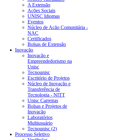
A Extensão
Ações Sociais
UNISC Idiomas
Eventos
Núcleo de Ação Comunitária -
NAC
Certificados
Bolsas de Extensão
Inovação
Inovação e
Empreendedorismo na
Unisc
Tecnounisc
Escritório de Projetos
Núcleo de Inovação e
Transferência de
Tecnologia - NITT
Unisc Carreiras
Bolsas e Projetos de
Inovação
Laboratórios
Multiusuário
Tecnounisc (2)
Processo Seletivo
Vestibular