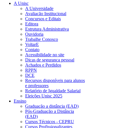
A Unisc
A Universidade
Avaliação Institucional
Concursos e Editais
Editora
Estrutura Administrativa
Ouvidoria
Trabalhe Conosco
VoltarE
Contato
Acessibilidade no site
Dicas de segurança pessoal
Achados e Perdidos
RPPN
DCE
Recursos disponíveis para alunos
e professores
Relatório de Igualdade Salarial
Eleições Unisc 2025
Ensino
Graduação a distância (EAD)
Pós-Graduação a Distância
(EAD)
Cursos Técnicos - CEPRU
Cursos Profissionalizantes