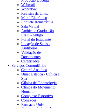
Produção Docente
Webmail
Workflow
Revistas da Unisc
Mural Eletrônico
Enquete Rematrícula
Sala Virtual
Ambiente Graduação
EAD - Antigo
Portal do Estudante
Locação de Salas e
Auditórios
Validação de
Documentos
Certificados
Serviços Comunitários
Central Analítica
Unisc Estética - Clínica e
Spa
Clínica de Odontologia
Clínica do Movimento
Humano
Complexo Esportivo
Conexões
Farmácia Unisc