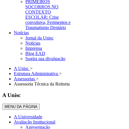
PRIMEIROS
SOCORROS NO
CONTEXTO
ESCOLAR: Crise
convulsiva, Ferimentos e
Traumatismo Dentário
Notícias
Jornal da Unisc
Notícias
Imprensa
Blog EAD
Sugira sua divulgação
A Unisc
>
Estrutura Administrativa
>
Assessorias
>
Assessoria Técnica da Reitoria
A Unisc
MENU DA PÁGINA
A Universidade
Avaliação Institucional
Apresentação