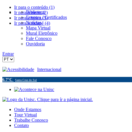
Ir para o conteúdo (1)
Biblioteca
Ir para o menu (2)
Eventos / Certificados
Ir para a busca (3)
Notícias
Ir para o rodapé (4)
Mapa Virtual
Mural Eletrônico
Fale Conosco
Ouvidoria
Entrar
Acessibilidade
Internacional
6.7°C
Santa Cruz do Sul
Onde Estamos
Tour Virtual
Trabalhe Conosco
Contato