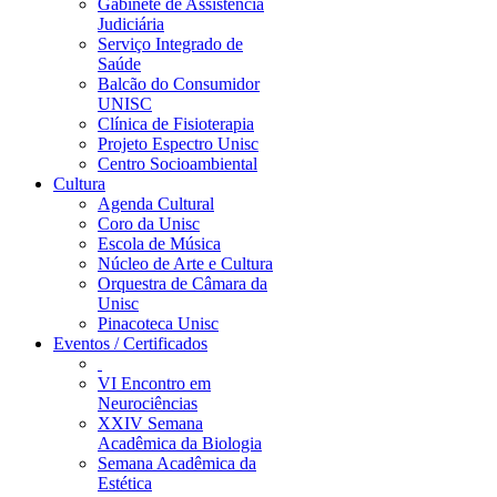
Gabinete de Assistência
Judiciária
Serviço Integrado de
Saúde
Balcão do Consumidor
UNISC
Clínica de Fisioterapia
Projeto Espectro Unisc
Centro Socioambiental
Cultura
Agenda Cultural
Coro da Unisc
Escola de Música
Núcleo de Arte e Cultura
Orquestra de Câmara da
Unisc
Pinacoteca Unisc
Eventos / Certificados
VI Encontro em
Neurociências
XXIV Semana
Acadêmica da Biologia
Semana Acadêmica da
Estética