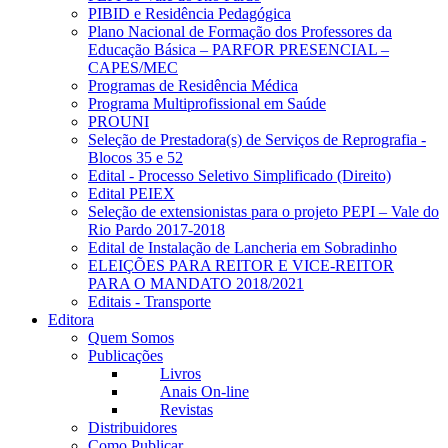
PIBID e Residência Pedagógica
Plano Nacional de Formação dos Professores da
Educação Básica – PARFOR PRESENCIAL –
CAPES/MEC
Programas de Residência Médica
Programa Multiprofissional em Saúde
PROUNI
Seleção de Prestadora(s) de Serviços de Reprografia -
Blocos 35 e 52
Edital - Processo Seletivo Simplificado (Direito)
Edital PEIEX
Seleção de extensionistas para o projeto PEPI – Vale do
Rio Pardo 2017-2018
Edital de Instalação de Lancheria em Sobradinho
ELEIÇÕES PARA REITOR E VICE-REITOR
PARA O MANDATO 2018/2021
Editais - Transporte
Editora
Quem Somos
Publicações
Livros
Anais On-line
Revistas
Distribuidores
Como Publicar