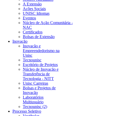
A Extensão
Ações Sociais
UNISC Idiomas
Eventos
Núcleo de Ação Comunitária -
NAC
Certificados
Bolsas de Extensão
Inovação
Inovação e
Empreendedorismo na
Unisc
Tecnounisc
Escritório de Projetos
Núcleo de Inovação e
Transferência de
Tecnologia - NITT
Unisc Carreiras
Bolsas e Projetos de
Inovação
Laboratórios
Multiusuário
Tecnounisc (2)
Processo Seletivo
Vestibular