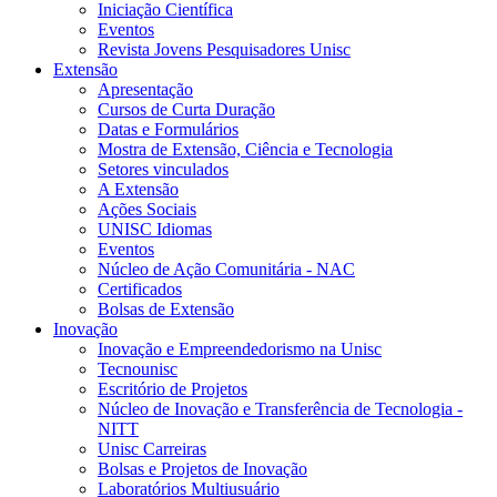
Iniciação Científica
Eventos
Revista Jovens Pesquisadores Unisc
Extensão
Apresentação
Cursos de Curta Duração
Datas e Formulários
Mostra de Extensão, Ciência e Tecnologia
Setores vinculados
A Extensão
Ações Sociais
UNISC Idiomas
Eventos
Núcleo de Ação Comunitária - NAC
Certificados
Bolsas de Extensão
Inovação
Inovação e Empreendedorismo na Unisc
Tecnounisc
Escritório de Projetos
Núcleo de Inovação e Transferência de Tecnologia -
NITT
Unisc Carreiras
Bolsas e Projetos de Inovação
Laboratórios Multiusuário