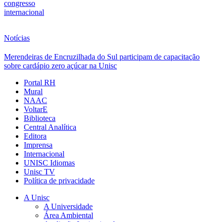
congresso
internacional
Notícias
Merendeiras de Encruzilhada do Sul participam de capacitação
sobre cardápio zero açúcar na Unisc
Portal RH
Mural
NAAC
VoltarE
Biblioteca
Central Analítica
Editora
Imprensa
Internacional
UNISC Idiomas
Unisc TV
Política de privacidade
A Unisc
A Universidade
Área Ambiental