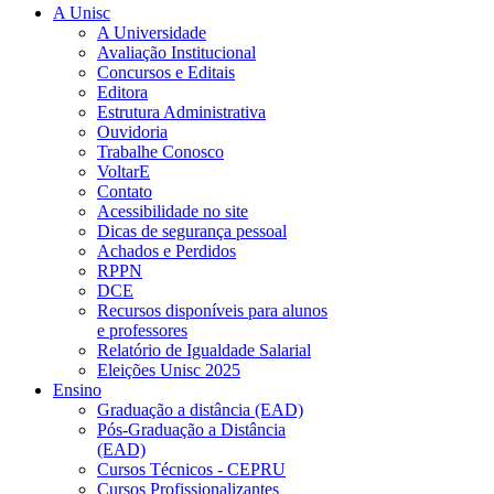
A Unisc
A Universidade
Avaliação Institucional
Concursos e Editais
Editora
Estrutura Administrativa
Ouvidoria
Trabalhe Conosco
VoltarE
Contato
Acessibilidade no site
Dicas de segurança pessoal
Achados e Perdidos
RPPN
DCE
Recursos disponíveis para alunos
e professores
Relatório de Igualdade Salarial
Eleições Unisc 2025
Ensino
Graduação a distância (EAD)
Pós-Graduação a Distância
(EAD)
Cursos Técnicos - CEPRU
Cursos Profissionalizantes