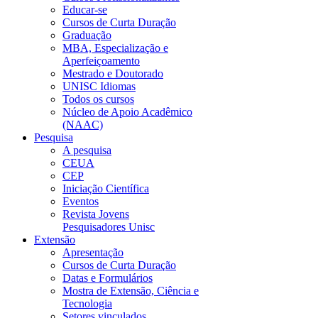
Educar-se
Cursos de Curta Duração
Graduação
MBA, Especialização e
Aperfeiçoamento
Mestrado e Doutorado
UNISC Idiomas
Todos os cursos
Núcleo de Apoio Acadêmico
(NAAC)
Pesquisa
A pesquisa
CEUA
CEP
Iniciação Científica
Eventos
Revista Jovens
Pesquisadores Unisc
Extensão
Apresentação
Cursos de Curta Duração
Datas e Formulários
Mostra de Extensão, Ciência e
Tecnologia
Setores vinculados