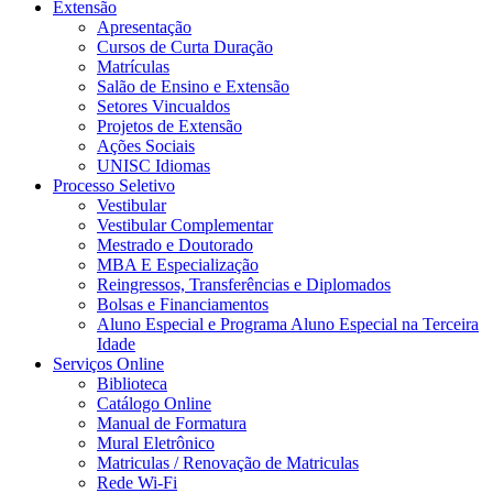
Extensão
Apresentação
Cursos de Curta Duração
Matrículas
Salão de Ensino e Extensão
Setores Vincualdos
Projetos de Extensão
Ações Sociais
UNISC Idiomas
Processo Seletivo
Vestibular
Vestibular Complementar
Mestrado e Doutorado
MBA E Especialização
Reingressos, Transferências e Diplomados
Bolsas e Financiamentos
Aluno Especial e Programa Aluno Especial na Terceira
Idade
Serviços Online
Biblioteca
Catálogo Online
Manual de Formatura
Mural Eletrônico
Matriculas / Renovação de Matriculas
Rede Wi-Fi