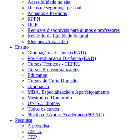
Acessibilidade no site
Dicas de segurança pessoal
Achados e Perdidos
RPPN
DCE
Recursos disponíveis para alunos e professores
Relatório de Igualdade Salarial
Eleições Unisc 2025
Ensino
Graduação a distância (EAD)
Pós-Graduação a Distância (EAD)
Cursos Técnicos - CEPRU
Cursos Profissionalizantes
Educar-se
Cursos de Curta Duração
Graduação
MBA, Especialização e Aperfeiçoamento
Mestrado e Doutorado
UNISC Idiomas
Todos os cursos
Núcleo de Apoio Acadêmico (NAAC)
Pesquisa
A pesquisa
CEUA
CEP