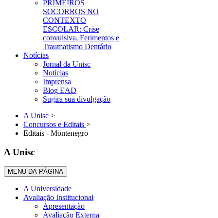
PRIMEIROS
SOCORROS NO
CONTEXTO
ESCOLAR: Crise
convulsiva, Ferimentos e
Traumatismo Dentário
Notícias
Jornal da Unisc
Notícias
Imprensa
Blog EAD
Sugira sua divulgação
A Unisc
>
Concursos e Editais
>
Editais - Montenegro
A Unisc
MENU DA PÁGINA
A Universidade
Avaliação Institucional
Apresentação
Avaliação Externa