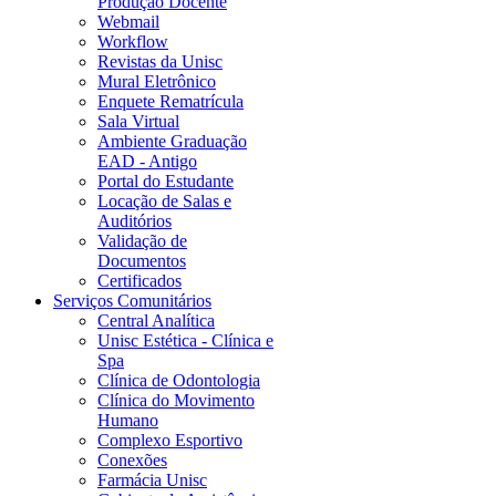
Produção Docente
Webmail
Workflow
Revistas da Unisc
Mural Eletrônico
Enquete Rematrícula
Sala Virtual
Ambiente Graduação
EAD - Antigo
Portal do Estudante
Locação de Salas e
Auditórios
Validação de
Documentos
Certificados
Serviços Comunitários
Central Analítica
Unisc Estética - Clínica e
Spa
Clínica de Odontologia
Clínica do Movimento
Humano
Complexo Esportivo
Conexões
Farmácia Unisc