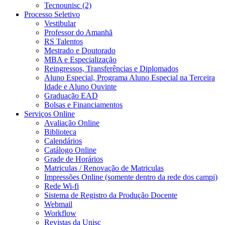
Tecnounisc (2)
Processo Seletivo
Vestibular
Professor do Amanhã
RS Talentos
Mestrado e Doutorado
MBA e Especialização
Reingressos, Transferências e Diplomados
Aluno Especial, Programa Aluno Especial na Terceira
Idade e Aluno Ouvinte
Graduação EAD
Bolsas e Financiamentos
Serviços Online
Avaliação Online
Biblioteca
Calendários
Catálogo Online
Grade de Horários
Matriculas / Renovação de Matriculas
Impressões Online (somente dentro da rede dos campi)
Rede Wi-fi
Sistema de Registro da Produção Docente
Webmail
Workflow
Revistas da Unisc