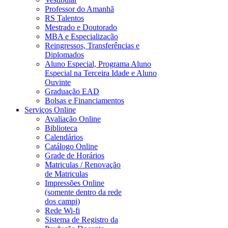
Professor do Amanhã
RS Talentos
Mestrado e Doutorado
MBA e Especialização
Reingressos, Transferências e
Diplomados
Aluno Especial, Programa Aluno
Especial na Terceira Idade e Aluno
Ouvinte
Graduação EAD
Bolsas e Financiamentos
Serviços Online
Avaliação Online
Biblioteca
Calendários
Catálogo Online
Grade de Horários
Matriculas / Renovação
de Matriculas
Impressões Online
(somente dentro da rede
dos campi)
Rede Wi-fi
Sistema de Registro da