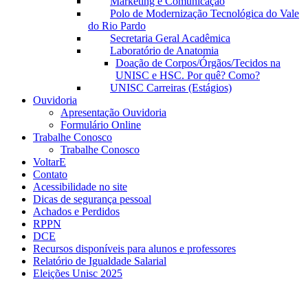
Marketing e Comunicação
Polo de Modernização Tecnológica do Vale
do Rio Pardo
Secretaria Geral Acadêmica
Laboratório de Anatomia
Doação de Corpos/Órgãos/Tecidos na
UNISC e HSC. Por quê? Como?
UNISC Carreiras (Estágios)
Ouvidoria
Apresentação Ouvidoria
Formulário Online
Trabalhe Conosco
Trabalhe Conosco
VoltarE
Contato
Acessibilidade no site
Dicas de segurança pessoal
Achados e Perdidos
RPPN
DCE
Recursos disponíveis para alunos e professores
Relatório de Igualdade Salarial
Eleições Unisc 2025