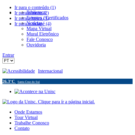
Ir para o conteúdo (1)
Biblioteca
Ir para o menu (2)
Eventos / Certificados
Ir para a busca (3)
Notícias
Ir para o rodapé (4)
Mapa Virtual
Mural Eletrônico
Fale Conosco
Ouvidoria
Entrar
Acessibilidade
Internacional
26.3°C
Santa Cruz do Sul
Onde Estamos
Tour Virtual
Trabalhe Conosco
Contato