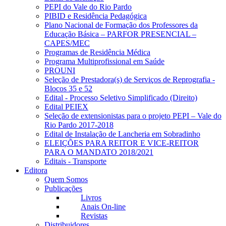
PEPI do Vale do Rio Pardo
PIBID e Residência Pedagógica
Plano Nacional de Formação dos Professores da
Educação Básica – PARFOR PRESENCIAL –
CAPES/MEC
Programas de Residência Médica
Programa Multiprofissional em Saúde
PROUNI
Seleção de Prestadora(s) de Serviços de Reprografia -
Blocos 35 e 52
Edital - Processo Seletivo Simplificado (Direito)
Edital PEIEX
Seleção de extensionistas para o projeto PEPI – Vale do
Rio Pardo 2017-2018
Edital de Instalação de Lancheria em Sobradinho
ELEIÇÕES PARA REITOR E VICE-REITOR
PARA O MANDATO 2018/2021
Editais - Transporte
Editora
Quem Somos
Publicações
Livros
Anais On-line
Revistas
Distribuidores