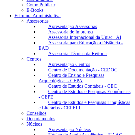
Como Publicar
E-Books
Estrutura Administrativa
Assessorias
Apresentação Assessorias
Assessoria de Imprensa
Assessoria Internacional da Unisc - AI
Assessoria para Educação a Distância -
EAD
Assessoria Técnica da Reitoria
Centros
Apresentação Centros
Centro de Documentação - CEDOC
Centro de Ensino e Pesquisas
Arqueológicas - CEPA
Centro de Estudos Contábeis - CEC
Centro de Estudos e Pesquisas Econômicas
- CEPE
Centro de Estudos e Pesquisas Lingüísticas
e Literárias - CEPELL
Conselhos
Departamentos
Núcleos
Apresentação Núcleos
Núcleo de Apoio Acadêmico – NAAC