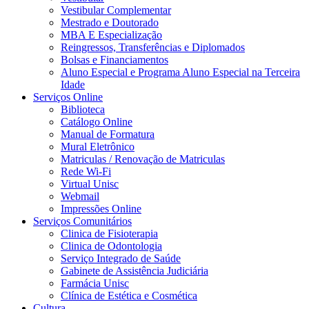
Vestibular Complementar
Mestrado e Doutorado
MBA E Especialização
Reingressos, Transferências e Diplomados
Bolsas e Financiamentos
Aluno Especial e Programa Aluno Especial na Terceira
Idade
Serviços Online
Biblioteca
Catálogo Online
Manual de Formatura
Mural Eletrônico
Matriculas / Renovação de Matriculas
Rede Wi-Fi
Virtual Unisc
Webmail
Impressões Online
Serviços Comunitários
Clinica de Fisioterapia
Clinica de Odontologia
Serviço Integrado de Saúde
Gabinete de Assistência Judiciária
Farmácia Unisc
Clínica de Estética e Cosmética
Cultura