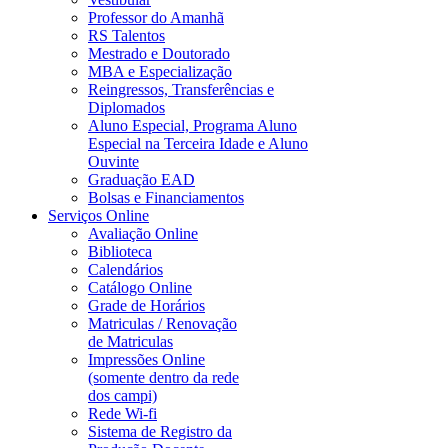
Professor do Amanhã
RS Talentos
Mestrado e Doutorado
MBA e Especialização
Reingressos, Transferências e
Diplomados
Aluno Especial, Programa Aluno
Especial na Terceira Idade e Aluno
Ouvinte
Graduação EAD
Bolsas e Financiamentos
Serviços Online
Avaliação Online
Biblioteca
Calendários
Catálogo Online
Grade de Horários
Matriculas / Renovação
de Matriculas
Impressões Online
(somente dentro da rede
dos campi)
Rede Wi-fi
Sistema de Registro da