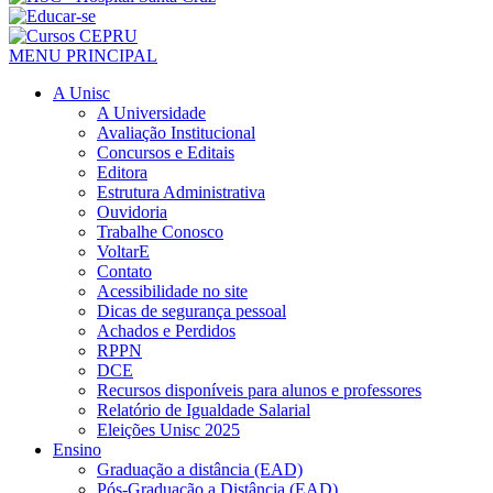
MENU PRINCIPAL
A Unisc
A Universidade
Avaliação Institucional
Concursos e Editais
Editora
Estrutura Administrativa
Ouvidoria
Trabalhe Conosco
VoltarE
Contato
Acessibilidade no site
Dicas de segurança pessoal
Achados e Perdidos
RPPN
DCE
Recursos disponíveis para alunos e professores
Relatório de Igualdade Salarial
Eleições Unisc 2025
Ensino
Graduação a distância (EAD)
Pós-Graduação a Distância (EAD)