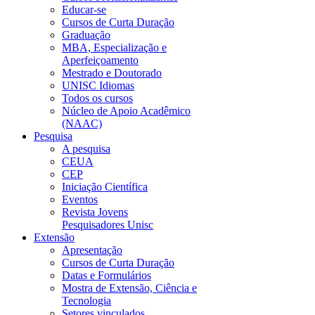
Educar-se
Cursos de Curta Duração
Graduação
MBA, Especialização e
Aperfeiçoamento
Mestrado e Doutorado
UNISC Idiomas
Todos os cursos
Núcleo de Apoio Acadêmico
(NAAC)
Pesquisa
A pesquisa
CEUA
CEP
Iniciação Científica
Eventos
Revista Jovens
Pesquisadores Unisc
Extensão
Apresentação
Cursos de Curta Duração
Datas e Formulários
Mostra de Extensão, Ciência e
Tecnologia
Setores vinculados