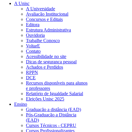
A Unisc
A Universidade
Avaliação Institucional
Concursos e Editais
Editora
Estrutura Administrativa
Ouvidoria
Trabalhe Conosco
VoltarE
Contato
Acessibilidade no site
Dicas de segurança pessoal
Achados e Perdidos
RPPN
DCE
Recursos disponíveis para alunos
e professores
Relatório de Igualdade Salarial
Eleições Unisc 2025
Ensino
Graduação a distância (EAD)
Pós-Graduação a Distância
(EAD)
Cursos Técnicos - CEPRU
Cursos Profissionalizantes