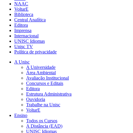
NAAC
VoltarE
Biblioteca
Central Analítica
Editora
Imprensa
Internacional
UNISC Idiomas
Unisc TV
Política de privacidade
A Unisc
A Universidade
Área Ambiental
Avaliação Institucional
Concursos e Editais
Editora
Estrutura Administrativa
Ouvidoria
Trabalhe na Unisc
VoltarE
Ensino
Todos os Cursos
A Distância (EAD)
UNISC Idiomas