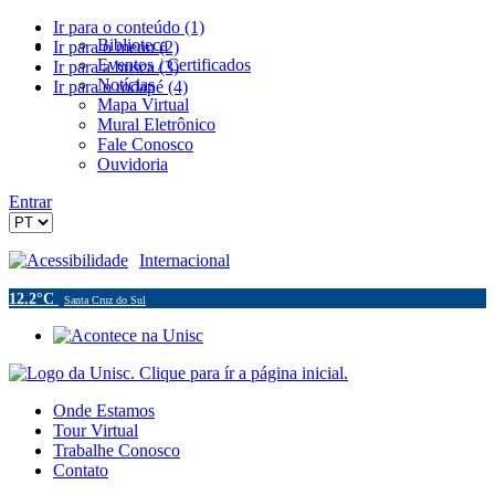
Ir para o conteúdo (1)
Biblioteca
Ir para o menu (2)
Eventos / Certificados
Ir para a busca (3)
Notícias
Ir para o rodapé (4)
Mapa Virtual
Mural Eletrônico
Fale Conosco
Ouvidoria
Entrar
Acessibilidade
Internacional
12.2°C
Santa Cruz do Sul
Onde Estamos
Tour Virtual
Trabalhe Conosco
Contato