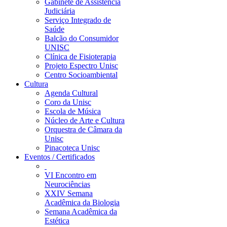
Gabinete de Assistência
Judiciária
Serviço Integrado de
Saúde
Balcão do Consumidor
UNISC
Clínica de Fisioterapia
Projeto Espectro Unisc
Centro Socioambiental
Cultura
Agenda Cultural
Coro da Unisc
Escola de Música
Núcleo de Arte e Cultura
Orquestra de Câmara da
Unisc
Pinacoteca Unisc
Eventos / Certificados
VI Encontro em
Neurociências
XXIV Semana
Acadêmica da Biologia
Semana Acadêmica da
Estética