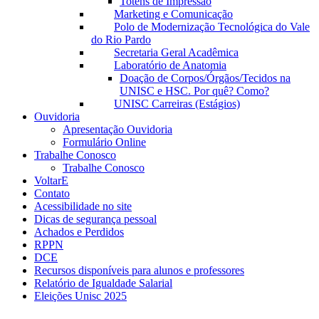
Totens de Impressão
Marketing e Comunicação
Polo de Modernização Tecnológica do Vale
do Rio Pardo
Secretaria Geral Acadêmica
Laboratório de Anatomia
Doação de Corpos/Órgãos/Tecidos na
UNISC e HSC. Por quê? Como?
UNISC Carreiras (Estágios)
Ouvidoria
Apresentação Ouvidoria
Formulário Online
Trabalhe Conosco
Trabalhe Conosco
VoltarE
Contato
Acessibilidade no site
Dicas de segurança pessoal
Achados e Perdidos
RPPN
DCE
Recursos disponíveis para alunos e professores
Relatório de Igualdade Salarial
Eleições Unisc 2025