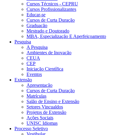
Cursos Técnicos - CEPRU
Cursos Profissionalizantes
Educar-se
Cursos de Curta Duração
Graduação
Mestrado e Doutorado
MBA, Especialização E Aperfeiçoamento
Pesquisa
A Pesquisa
Ambientes de Inovação
CEUA
CEP
Iniciação Científica
Eventos
Extensão
Apresentação
Cursos de Curta Duração
Matrículas
Salão de Ensino e Extensão
Setores Vincualdos
Projetos de Extensão
Ações Sociais
UNISC Idiomas
Processo Seletivo
Vestibular