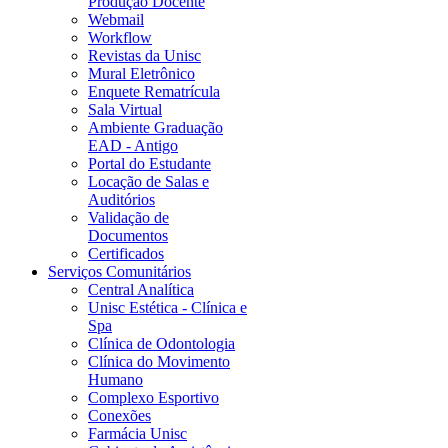
Produção Docente
Webmail
Workflow
Revistas da Unisc
Mural Eletrônico
Enquete Rematrícula
Sala Virtual
Ambiente Graduação
EAD - Antigo
Portal do Estudante
Locação de Salas e
Auditórios
Validação de
Documentos
Certificados
Serviços Comunitários
Central Analítica
Unisc Estética - Clínica e
Spa
Clínica de Odontologia
Clínica do Movimento
Humano
Complexo Esportivo
Conexões
Farmácia Unisc