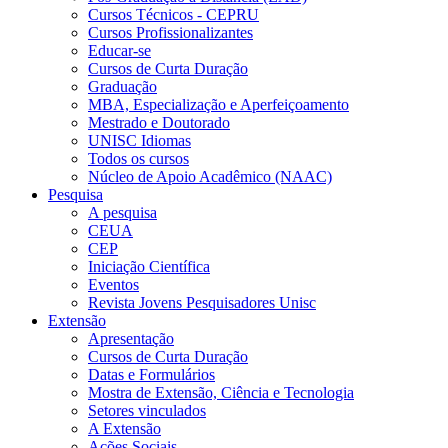
Cursos Técnicos - CEPRU
Cursos Profissionalizantes
Educar-se
Cursos de Curta Duração
Graduação
MBA, Especialização e Aperfeiçoamento
Mestrado e Doutorado
UNISC Idiomas
Todos os cursos
Núcleo de Apoio Acadêmico (NAAC)
Pesquisa
A pesquisa
CEUA
CEP
Iniciação Científica
Eventos
Revista Jovens Pesquisadores Unisc
Extensão
Apresentação
Cursos de Curta Duração
Datas e Formulários
Mostra de Extensão, Ciência e Tecnologia
Setores vinculados
A Extensão
Ações Sociais