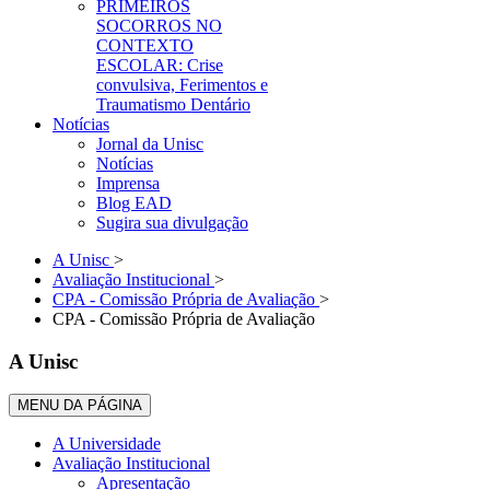
PRIMEIROS
SOCORROS NO
CONTEXTO
ESCOLAR: Crise
convulsiva, Ferimentos e
Traumatismo Dentário
Notícias
Jornal da Unisc
Notícias
Imprensa
Blog EAD
Sugira sua divulgação
A Unisc
>
Avaliação Institucional
>
CPA - Comissão Própria de Avaliação
>
CPA - Comissão Própria de Avaliação
A Unisc
MENU DA PÁGINA
A Universidade
Avaliação Institucional
Apresentação