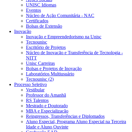
UNISC Idiomas
Eventos
Núcleo de Ação Comunitária - NAC
Certificados
Bolsas de Extensão
Inovação
Inovação e Empreendedorismo na Unisc
Tecnounisc
Escritório de Projetos
Núcleo de Inovação e Transferência de Tecnologia -
NITT
Unisc Carreiras
Bolsas e Projetos de Inovação
Laboratórios Multiusuário
Tecnounisc (2)
Processo Seletivo
Vestibular
Professor do Amanhã
RS Talentos
Mestrado e Doutorado
MBA e Especialização
Reingressos, Transferências e Diplomados
Aluno Especial, Programa Aluno Especial na Terceira
Idade e Aluno Ouvinte