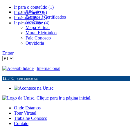
Ir para o conteúdo (1)
Biblioteca
Ir para o menu (2)
Eventos / Certificados
Ir para a busca (3)
Notícias
Ir para o rodapé (4)
Mapa Virtual
Mural Eletrônico
Fale Conosco
Ouvidoria
Entrar
Acessibilidade
Internacional
12.3°C
Santa Cruz do Sul
Onde Estamos
Tour Virtual
Trabalhe Conosco
Contato