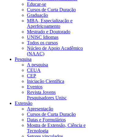
Educar-se
Cursos de Curta Duração
Graduação
MBA, Especialização e
Aperfeiçoamento
Mestrado e Doutorado
UNISC Idiomas
Todos os cursos
Núcleo de Apoio Acadêmico
(NAAC)
Pesquisa
A pesquisa
CEUA
CEP
Iniciação Científica
Eventos
Revista Jovens
Pesquisadores Unisc
Extensão
Apresentação
Cursos de Curta Duração
Datas e Formulários
Mostra de Extensão, Ciência e
Tecnologia
Setores vinculados