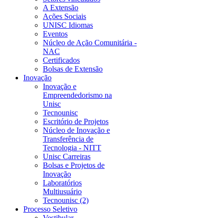
A Extensão
Ações Sociais
UNISC Idiomas
Eventos
Núcleo de Ação Comunitária -
NAC
Certificados
Bolsas de Extensão
Inovação
Inovação e
Empreendedorismo na
Unisc
Tecnounisc
Escritório de Projetos
Núcleo de Inovação e
Transferência de
Tecnologia - NITT
Unisc Carreiras
Bolsas e Projetos de
Inovação
Laboratórios
Multiusuário
Tecnounisc (2)
Processo Seletivo
Vestibular