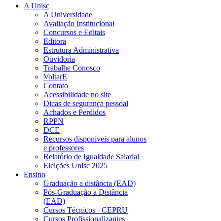
A Unisc
A Universidade
Avaliação Institucional
Concursos e Editais
Editora
Estrutura Administrativa
Ouvidoria
Trabalhe Conosco
VoltarE
Contato
Acessibilidade no site
Dicas de segurança pessoal
Achados e Perdidos
RPPN
DCE
Recursos disponíveis para alunos
e professores
Relatório de Igualdade Salarial
Eleições Unisc 2025
Ensino
Graduação a distância (EAD)
Pós-Graduação a Distância
(EAD)
Cursos Técnicos - CEPRU
Cursos Profissionalizantes