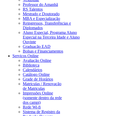
Professor do Amanhã
RS Talentos
Mestrado e Doutorado
MBA e Especialização
Reingressos, Transferências e
Diplomados
Aluno Especial, Programa Aluno
Especial na Terceira Idade e Aluno
Ouvinte
Graduação EAD
Bolsas e Financiamentos
Serviços Online
Avaliação Online
Biblioteca
Calendários
Catálogo Online
Grade de Horários
Matriculas / Renovação
de Matriculas
Impressões Online
(somente dentro da rede
dos campi)
Rede Wi-fi
Sistema de Registro da