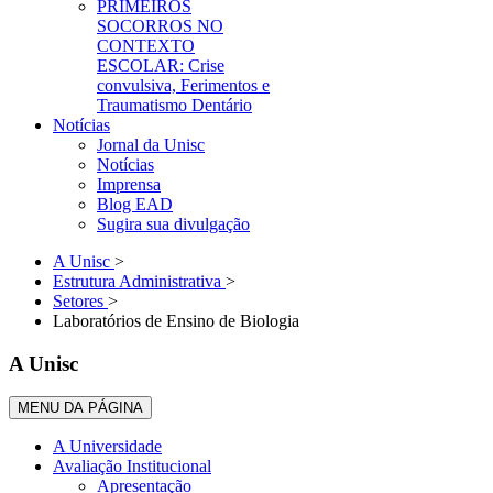
PRIMEIROS
SOCORROS NO
CONTEXTO
ESCOLAR: Crise
convulsiva, Ferimentos e
Traumatismo Dentário
Notícias
Jornal da Unisc
Notícias
Imprensa
Blog EAD
Sugira sua divulgação
A Unisc
>
Estrutura Administrativa
>
Setores
>
Laboratórios de Ensino de Biologia
A Unisc
MENU DA PÁGINA
A Universidade
Avaliação Institucional
Apresentação