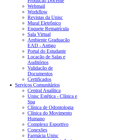
Produção Docente
Webmail
Workflow
Revistas da Unisc
Mural Eletrônico
Enquete Rematrícula
Sala Virtual
Ambiente Graduação
EAD - Antigo
Portal do Estudante
Locação de Salas e
Auditórios
Validação de
Documentos
Certificados
Serviços Comunitários
Central Analítica
Unisc Estética - Clínica e
Spa
Clínica de Odontologia
Clínica do Movimento
Humano
Complexo Esportivo
Conexões
Farmácia Unisc