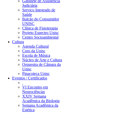
Gabinete de Assistência
Judiciária
Serviço Integrado de
Saúde
Balcão do Consumidor
UNISC
Clínica de Fisioterapia
Projeto Espectro Unisc
Centro Socioambiental
Cultura
Agenda Cultural
Coro da Unisc
Escola de Música
Núcleo de Arte e Cultura
Orquestra de Câmara da
Unisc
Pinacoteca Unisc
Eventos / Certificados
VI Encontro em
Neurociências
XXIV Semana
Acadêmica da Biologia
Semana Acadêmica da
Estética