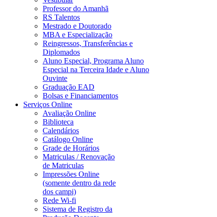
Professor do Amanhã
RS Talentos
Mestrado e Doutorado
MBA e Especialização
Reingressos, Transferências e
Diplomados
Aluno Especial, Programa Aluno
Especial na Terceira Idade e Aluno
Ouvinte
Graduação EAD
Bolsas e Financiamentos
Serviços Online
Avaliação Online
Biblioteca
Calendários
Catálogo Online
Grade de Horários
Matriculas / Renovação
de Matriculas
Impressões Online
(somente dentro da rede
dos campi)
Rede Wi-fi
Sistema de Registro da