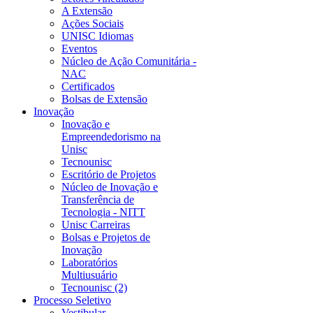
A Extensão
Ações Sociais
UNISC Idiomas
Eventos
Núcleo de Ação Comunitária -
NAC
Certificados
Bolsas de Extensão
Inovação
Inovação e
Empreendedorismo na
Unisc
Tecnounisc
Escritório de Projetos
Núcleo de Inovação e
Transferência de
Tecnologia - NITT
Unisc Carreiras
Bolsas e Projetos de
Inovação
Laboratórios
Multiusuário
Tecnounisc (2)
Processo Seletivo
Vestibular