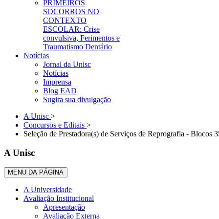
PRIMEIROS
SOCORROS NO
CONTEXTO
ESCOLAR: Crise
convulsiva, Ferimentos e
Traumatismo Dentário
Notícias
Jornal da Unisc
Notícias
Imprensa
Blog EAD
Sugira sua divulgação
A Unisc
>
Concursos e Editais
>
Seleção de Prestadora(s) de Serviços de Reprografia - Blocos 3
A Unisc
MENU DA PÁGINA
A Universidade
Avaliação Institucional
Apresentação
Avaliação Externa