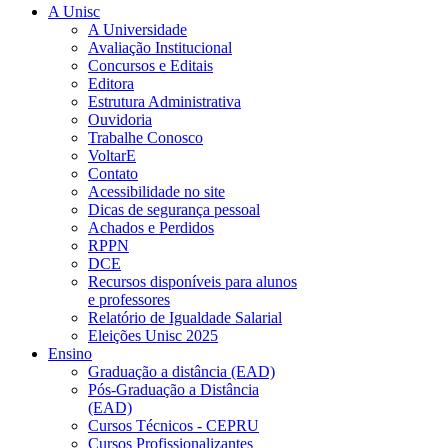
A Unisc
A Universidade
Avaliação Institucional
Concursos e Editais
Editora
Estrutura Administrativa
Ouvidoria
Trabalhe Conosco
VoltarE
Contato
Acessibilidade no site
Dicas de segurança pessoal
Achados e Perdidos
RPPN
DCE
Recursos disponíveis para alunos
e professores
Relatório de Igualdade Salarial
Eleições Unisc 2025
Ensino
Graduação a distância (EAD)
Pós-Graduação a Distância
(EAD)
Cursos Técnicos - CEPRU
Cursos Profissionalizantes