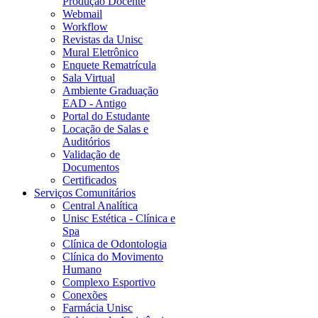
Produção Docente
Webmail
Workflow
Revistas da Unisc
Mural Eletrônico
Enquete Rematrícula
Sala Virtual
Ambiente Graduação
EAD - Antigo
Portal do Estudante
Locação de Salas e
Auditórios
Validação de
Documentos
Certificados
Serviços Comunitários
Central Analítica
Unisc Estética - Clínica e
Spa
Clínica de Odontologia
Clínica do Movimento
Humano
Complexo Esportivo
Conexões
Farmácia Unisc