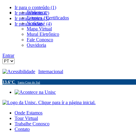
Ir para o conteúdo (1)
Biblioteca
Ir para o menu (2)
Eventos / Certificados
Ir para a busca (3)
Notícias
Ir para o rodapé (4)
Mapa Virtual
Mural Eletrônico
Fale Conosco
Ouvidoria
Entrar
Acessibilidade
Internacional
13.6°C
Santa Cruz do Sul
Onde Estamos
Tour Virtual
Trabalhe Conosco
Contato