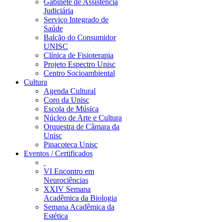
Gabinete de Assistência
Judiciária
Serviço Integrado de
Saúde
Balcão do Consumidor
UNISC
Clínica de Fisioterapia
Projeto Espectro Unisc
Centro Socioambiental
Cultura
Agenda Cultural
Coro da Unisc
Escola de Música
Núcleo de Arte e Cultura
Orquestra de Câmara da
Unisc
Pinacoteca Unisc
Eventos / Certificados
VI Encontro em
Neurociências
XXIV Semana
Acadêmica da Biologia
Semana Acadêmica da
Estética