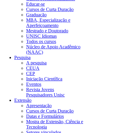
Educar-se
Cursos de Curta Duração
Graduação
MBA, Especialização e
Aperfeiçoamento
Mestrado e Doutorado
UNISC Idiomas
Todos os cursos
Núcleo de Apoio Acadêmico
(NAAC)
Pesquisa
A pesquisa
CEUA
CEP
Iniciação Científica
Eventos
Revista Jovens
Pesquisadores Unisc
Extensão
Apresentação
Cursos de Curta Duração
Datas e Formulários
Mostra de Extensão, Ciência e
Tecnologia
Setores vinculados