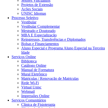
Setores Vincualdos
Projetos de Extensão
Ações Sociais
UNISC Idiomas
Processo Seletivo
Vestibular
Vestibular Complementar
Mestrado e Doutorado
MBA E Especialização
Reingressos, Transferências e Diplomados
Bolsas e Financiamentos
Aluno Especial e Programa Aluno Especial na Terceira
Idade
Serviços Online
Biblioteca
Catálogo Online
Manual de Formatura
Mural Eletrônico
Matriculas / Renovação de Matriculas
Rede Wi-Fi
Virtual Unisc
Webmail
Impressões Online
Serviços Comunitários
Clinica de Fisioterapia