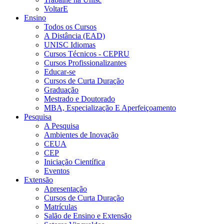
VoltarE
Ensino
Todos os Cursos
A Distância (EAD)
UNISC Idiomas
Cursos Técnicos - CEPRU
Cursos Profissionalizantes
Educar-se
Cursos de Curta Duração
Graduação
Mestrado e Doutorado
MBA, Especialização E Aperfeiçoamento
Pesquisa
A Pesquisa
Ambientes de Inovação
CEUA
CEP
Iniciação Científica
Eventos
Extensão
Apresentação
Cursos de Curta Duração
Matrículas
Salão de Ensino e Extensão