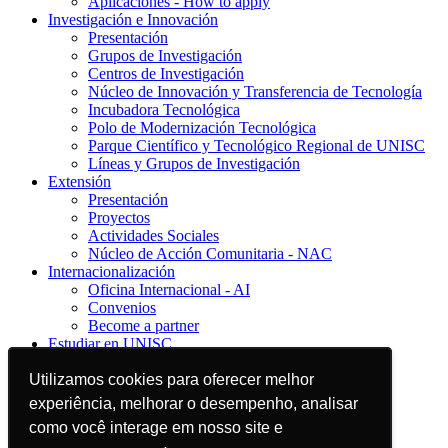
Aplicaciones - How to apply
Investigación e Innovación
Presentación
Grupos de Investigación
Centros de Investigación
Núcleo de Innovación y Transferencia de Tecnología
Incubadora Tecnológica
Polo de Modernización Tecnológica
Parque Científico y Tecnológico Regional de UNISC
Líneas y Grupos de Investigación
Extensión
Presentación
Proyectos
Actividades Sociales
Núcleo de Acción Comunitaria - NAC
Internacionalización
Oficina Internacional - AI
Convenios
Become a partner
Estudiar en UNISC
Presentación
Utilizamos cookies para oferecer melhor
Utilizamos cookies para oferecer melhor
Conozca UNISC
Estudiar en UNISC
experiência, melhorar o desempenho, analisar
experiência, melhorar o desempenho, analisar
Servicios e informaciones
como você interage em nosso site e
como você interage em nosso site e
Guía Cultural y Académico