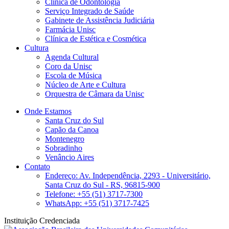
Clinica de Odontologia
Serviço Integrado de Saúde
Gabinete de Assistência Judiciária
Farmácia Unisc
Clínica de Estética e Cosmética
Cultura
Agenda Cultural
Coro da Unisc
Escola de Música
Núcleo de Arte e Cultura
Orquestra de Câmara da Unisc
Onde Estamos
Santa Cruz do Sul
Capão da Canoa
Montenegro
Sobradinho
Venâncio Aires
Contato
Endereço: Av. Independência, 2293 - Universitário,
Santa Cruz do Sul - RS, 96815-900
Telefone: +55 (51) 3717-7300
WhatsApp: +55 (51) 3717-7425
Instituição Credenciada