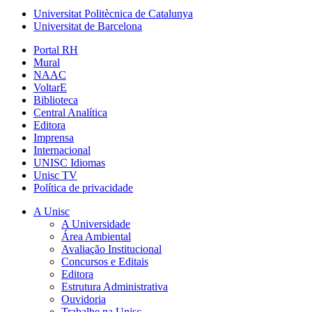
Universitat Politècnica de Catalunya
Universitat de Barcelona
Portal RH
Mural
NAAC
VoltarE
Biblioteca
Central Analítica
Editora
Imprensa
Internacional
UNISC Idiomas
Unisc TV
Política de privacidade
A Unisc
A Universidade
Área Ambiental
Avaliação Institucional
Concursos e Editais
Editora
Estrutura Administrativa
Ouvidoria
Trabalhe na Unisc