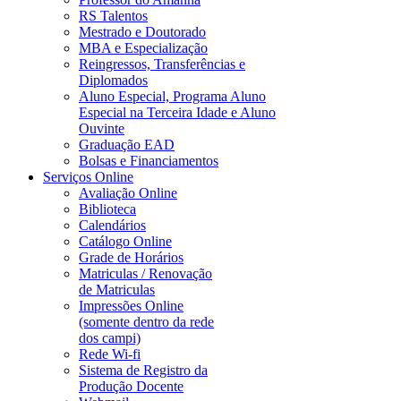
RS Talentos
Mestrado e Doutorado
MBA e Especialização
Reingressos, Transferências e
Diplomados
Aluno Especial, Programa Aluno
Especial na Terceira Idade e Aluno
Ouvinte
Graduação EAD
Bolsas e Financiamentos
Serviços Online
Avaliação Online
Biblioteca
Calendários
Catálogo Online
Grade de Horários
Matriculas / Renovação
de Matriculas
Impressões Online
(somente dentro da rede
dos campi)
Rede Wi-fi
Sistema de Registro da
Produção Docente