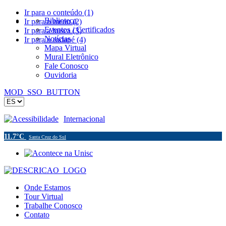
Ir para o conteúdo (1)
Biblioteca
Ir para o menu (2)
Eventos / Certificados
Ir para a busca (3)
Notícias
Ir para o rodapé (4)
Mapa Virtual
Mural Eletrônico
Fale Conosco
Ouvidoria
MOD_SSO_BUTTON
Acessibilidade
Internacional
11.7°C
Santa Cruz do Sul
Onde Estamos
Tour Virtual
Trabalhe Conosco
Contato