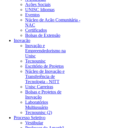
Ações Sociais
UNISC Idiomas
Eventos
Núcleo de Ação Comunitária -
NAC
Certificados
Bolsas de Extensão
Inovação
Inovação e
Empreendedorismo na
Unisc
Tecnounisc
Escritório de Projetos
Núcleo de Inovação e
Transferência de
Tecnologia - NITT
Unisc Carreiras
Bolsas e Projetos de
Inovação
Laboratórios
Multiusuário
Tecnounisc (2)
Processo Seletivo
Vestibular
Professor do Amanhã