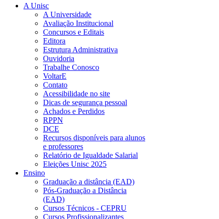
A Unisc
A Universidade
Avaliação Institucional
Concursos e Editais
Editora
Estrutura Administrativa
Ouvidoria
Trabalhe Conosco
VoltarE
Contato
Acessibilidade no site
Dicas de segurança pessoal
Achados e Perdidos
RPPN
DCE
Recursos disponíveis para alunos
e professores
Relatório de Igualdade Salarial
Eleições Unisc 2025
Ensino
Graduação a distância (EAD)
Pós-Graduação a Distância
(EAD)
Cursos Técnicos - CEPRU
Cursos Profissionalizantes