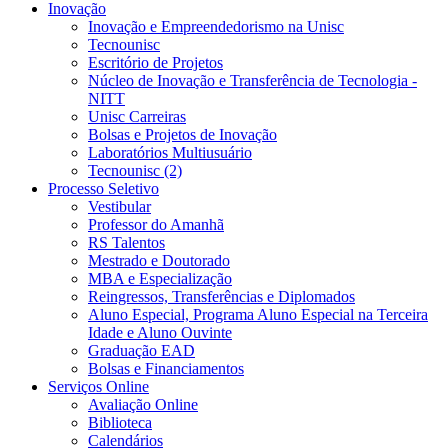
Inovação
Inovação e Empreendedorismo na Unisc
Tecnounisc
Escritório de Projetos
Núcleo de Inovação e Transferência de Tecnologia -
NITT
Unisc Carreiras
Bolsas e Projetos de Inovação
Laboratórios Multiusuário
Tecnounisc (2)
Processo Seletivo
Vestibular
Professor do Amanhã
RS Talentos
Mestrado e Doutorado
MBA e Especialização
Reingressos, Transferências e Diplomados
Aluno Especial, Programa Aluno Especial na Terceira
Idade e Aluno Ouvinte
Graduação EAD
Bolsas e Financiamentos
Serviços Online
Avaliação Online
Biblioteca
Calendários