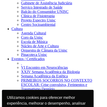
Gabinete de Assistência Judiciária
Serviço Integrado de Saúde
Balcão do Consumidor UNISC
Clínica de Fisioterapia
Projeto Espectro Unisc
Centro Socioambiental
Cultura
Agenda Cultural
Coro da Unisc
Escola de Música
Núcleo de Arte e Cultura
Orquestra de Câmara da Unisc
Pinacoteca Unisc
Eventos / Certificados
VI Encontro em Neurociências
XXIV Semana Acadêmica da Biologia
Semana Acadêmica da Estética
PRIMEIROS SOCORROS NO CONTEXTO
ESCOLAR: Crise convulsiva, Ferimentos e
Traumatismo Dentário
Notícias
Utilizamos cookies para oferecer melhor
Utilizamos cookies para oferecer melhor
Jornal da Unisc
Notícias
experiência, melhorar o desempenho, analisar
experiência, melhorar o desempenho, analisar
Imprensa