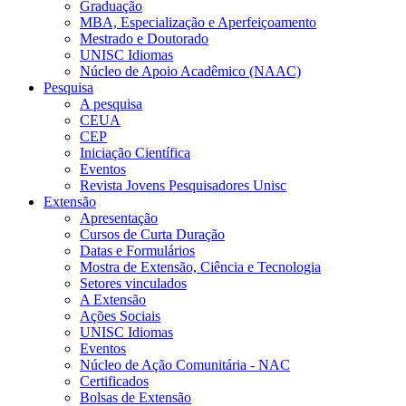
Graduação
MBA, Especialização e Aperfeiçoamento
Mestrado e Doutorado
UNISC Idiomas
Núcleo de Apoio Acadêmico (NAAC)
Pesquisa
A pesquisa
CEUA
CEP
Iniciação Científica
Eventos
Revista Jovens Pesquisadores Unisc
Extensão
Apresentação
Cursos de Curta Duração
Datas e Formulários
Mostra de Extensão, Ciência e Tecnologia
Setores vinculados
A Extensão
Ações Sociais
UNISC Idiomas
Eventos
Núcleo de Ação Comunitária - NAC
Certificados
Bolsas de Extensão