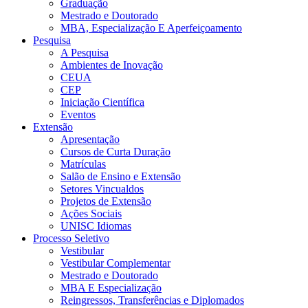
Graduação
Mestrado e Doutorado
MBA, Especialização E Aperfeiçoamento
Pesquisa
A Pesquisa
Ambientes de Inovação
CEUA
CEP
Iniciação Científica
Eventos
Extensão
Apresentação
Cursos de Curta Duração
Matrículas
Salão de Ensino e Extensão
Setores Vincualdos
Projetos de Extensão
Ações Sociais
UNISC Idiomas
Processo Seletivo
Vestibular
Vestibular Complementar
Mestrado e Doutorado
MBA E Especialização
Reingressos, Transferências e Diplomados