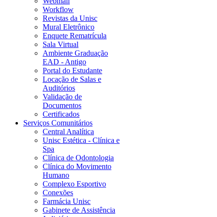
Webmail
Workflow
Revistas da Unisc
Mural Eletrônico
Enquete Rematrícula
Sala Virtual
Ambiente Graduação
EAD - Antigo
Portal do Estudante
Locação de Salas e
Auditórios
Validação de
Documentos
Certificados
Serviços Comunitários
Central Analítica
Unisc Estética - Clínica e
Spa
Clínica de Odontologia
Clínica do Movimento
Humano
Complexo Esportivo
Conexões
Farmácia Unisc
Gabinete de Assistência