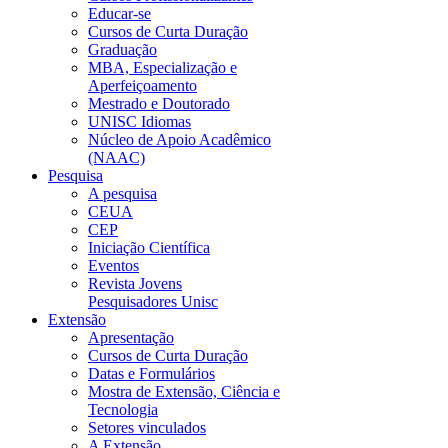
Educar-se
Cursos de Curta Duração
Graduação
MBA, Especialização e
Aperfeiçoamento
Mestrado e Doutorado
UNISC Idiomas
Núcleo de Apoio Acadêmico
(NAAC)
Pesquisa
A pesquisa
CEUA
CEP
Iniciação Científica
Eventos
Revista Jovens
Pesquisadores Unisc
Extensão
Apresentação
Cursos de Curta Duração
Datas e Formulários
Mostra de Extensão, Ciência e
Tecnologia
Setores vinculados
A Extensão