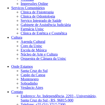
Impressões Online
Serviços Comunitários
Clinica de Fisioterapia
Clinica de Odontologia
Serviço Integrado de Saúde
Gabinete de Assistência Judiciária
Farmácia Unisc
Clínica de Estética e Cosmética
Cultura
Agenda Cultural
Coro da Unisc
Escola de Música
Núcleo de Arte e Cultura
Orquestra de Câmara da Unisc
Onde Estamos
Santa Cruz do Sul
Capão da Canoa
Montenegro
Sobradinho
Venâncio Aires
Contato
Endereço: Av. Independência, 2293 - Universitário,
Santa Cruz do Sul - RS, 96815-900
Telefone: +55 (51) 3717-7300