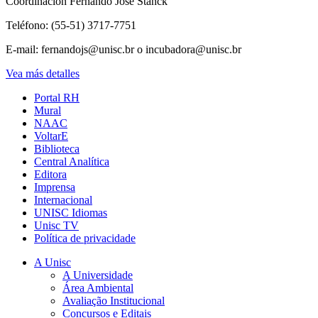
Coordinación Fernando José Stanck
Teléfono: (55-51) 3717-7751
E-mail: fernandojs@unisc.br o incubadora@unisc.br
Vea más detalles
Portal RH
Mural
NAAC
VoltarE
Biblioteca
Central Analítica
Editora
Imprensa
Internacional
UNISC Idiomas
Unisc TV
Política de privacidade
A Unisc
A Universidade
Área Ambiental
Avaliação Institucional
Concursos e Editais