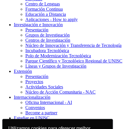
Centro de Lenguas
Formación Continua
Educación a Distancia
Aplicaciones - How to apply
Investigación e Innovación
Presentación
Grupos de Investigación
Centros de Investigación
Núcleo de Innovación y Transferencia de Tecnología
Incubadora Tecnológica
Polo de Modernización Tecnológica
Parque Científico y Tecnológico Regional de UNISC
Líneas y Grupos de Investigación
Extensión
Presentación
Proyectos
Actividades Sociales
Núcleo de Acción Comunitaria - NAC
Internacionalización
Oficina Internacional - AI
Convenios
Become a partner
Estudiar en UNISC
Presentación
Conozca UNISC
Utilizamos cookies para oferecer melhor
Utilizamos cookies para oferecer melhor