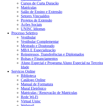
Cursos de Curta Duração
Matrículas
Salão de Ensino e Extensão
Setores Vincualdos
Projetos de Extensão
Ações Sociais
UNISC Idiomas
Processo Seletivo
Vestibular
Vestibular Complementar
Mestrado e Doutorado
MBA E Especialização
Reingressos, Transferências e Diplomados
Bolsas e Financiamentos
Aluno Especial e Programa Aluno Especial na Terceira
Idade
Serviços Online
Biblioteca
Catálogo Online
Manual de Formatura
Mural Eletrônico
Matriculas / Renovação de Matriculas
Rede Wi-Fi
Virtual Unisc
Webmail