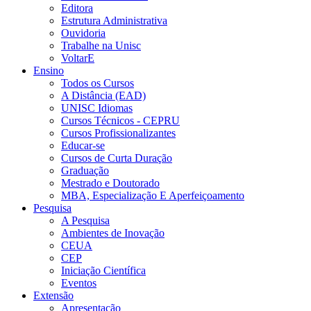
Editora
Estrutura Administrativa
Ouvidoria
Trabalhe na Unisc
VoltarE
Ensino
Todos os Cursos
A Distância (EAD)
UNISC Idiomas
Cursos Técnicos - CEPRU
Cursos Profissionalizantes
Educar-se
Cursos de Curta Duração
Graduação
Mestrado e Doutorado
MBA, Especialização E Aperfeiçoamento
Pesquisa
A Pesquisa
Ambientes de Inovação
CEUA
CEP
Iniciação Científica
Eventos
Extensão
Apresentação