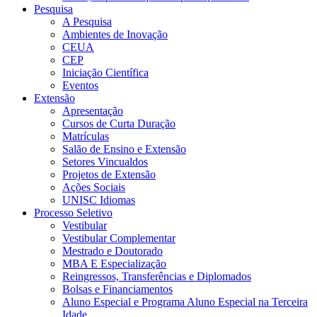
Pesquisa
A Pesquisa
Ambientes de Inovação
CEUA
CEP
Iniciação Científica
Eventos
Extensão
Apresentação
Cursos de Curta Duração
Matrículas
Salão de Ensino e Extensão
Setores Vincualdos
Projetos de Extensão
Ações Sociais
UNISC Idiomas
Processo Seletivo
Vestibular
Vestibular Complementar
Mestrado e Doutorado
MBA E Especialização
Reingressos, Transferências e Diplomados
Bolsas e Financiamentos
Aluno Especial e Programa Aluno Especial na Terceira
Idade