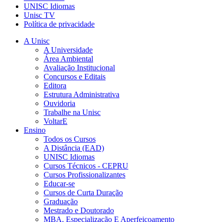
UNISC Idiomas
Unisc TV
Política de privacidade
A Unisc
A Universidade
Área Ambiental
Avaliação Institucional
Concursos e Editais
Editora
Estrutura Administrativa
Ouvidoria
Trabalhe na Unisc
VoltarE
Ensino
Todos os Cursos
A Distância (EAD)
UNISC Idiomas
Cursos Técnicos - CEPRU
Cursos Profissionalizantes
Educar-se
Cursos de Curta Duração
Graduação
Mestrado e Doutorado
MBA, Especialização E Aperfeiçoamento