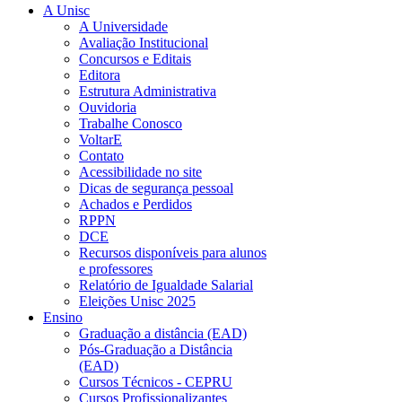
A Unisc
A Universidade
Avaliação Institucional
Concursos e Editais
Editora
Estrutura Administrativa
Ouvidoria
Trabalhe Conosco
VoltarE
Contato
Acessibilidade no site
Dicas de segurança pessoal
Achados e Perdidos
RPPN
DCE
Recursos disponíveis para alunos
e professores
Relatório de Igualdade Salarial
Eleições Unisc 2025
Ensino
Graduação a distância (EAD)
Pós-Graduação a Distância
(EAD)
Cursos Técnicos - CEPRU
Cursos Profissionalizantes