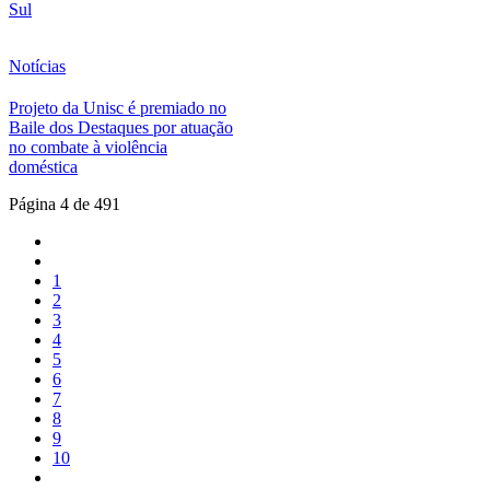
Sul
Notícias
Projeto da Unisc é premiado no
Baile dos Destaques por atuação
no combate à violência
doméstica
Página 4 de 491
1
2
3
4
5
6
7
8
9
10