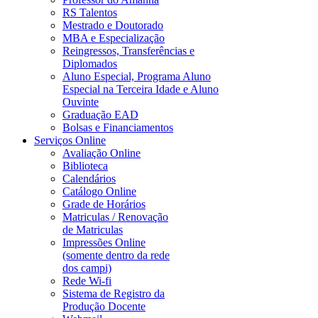
RS Talentos
Mestrado e Doutorado
MBA e Especialização
Reingressos, Transferências e
Diplomados
Aluno Especial, Programa Aluno
Especial na Terceira Idade e Aluno
Ouvinte
Graduação EAD
Bolsas e Financiamentos
Serviços Online
Avaliação Online
Biblioteca
Calendários
Catálogo Online
Grade de Horários
Matriculas / Renovação
de Matriculas
Impressões Online
(somente dentro da rede
dos campi)
Rede Wi-fi
Sistema de Registro da
Produção Docente