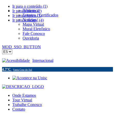
Ir para o conteúdo (1)
Biblioteca
Ir para o menu (2)
Eventos / Certificados
Ir para a busca (3)
Notícias
Ir para o rodapé (4)
Mapa Virtual
Mural Eletrônico
Fale Conosco
Ouvidoria
MOD_SSO_BUTTON
Acessibilidade
Internacional
4.7°C
Santa Cruz do Sul
Onde Estamos
Tour Virtual
Trabalhe Conosco
Contato