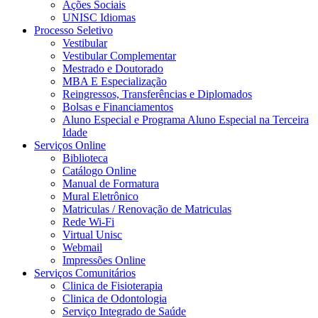
Ações Sociais
UNISC Idiomas
Processo Seletivo
Vestibular
Vestibular Complementar
Mestrado e Doutorado
MBA E Especialização
Reingressos, Transferências e Diplomados
Bolsas e Financiamentos
Aluno Especial e Programa Aluno Especial na Terceira
Idade
Serviços Online
Biblioteca
Catálogo Online
Manual de Formatura
Mural Eletrônico
Matriculas / Renovação de Matriculas
Rede Wi-Fi
Virtual Unisc
Webmail
Impressões Online
Serviços Comunitários
Clinica de Fisioterapia
Clinica de Odontologia
Serviço Integrado de Saúde