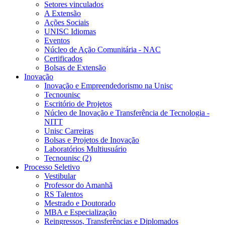
Setores vinculados
A Extensão
Ações Sociais
UNISC Idiomas
Eventos
Núcleo de Ação Comunitária - NAC
Certificados
Bolsas de Extensão
Inovação
Inovação e Empreendedorismo na Unisc
Tecnounisc
Escritório de Projetos
Núcleo de Inovação e Transferência de Tecnologia -
NITT
Unisc Carreiras
Bolsas e Projetos de Inovação
Laboratórios Multiusuário
Tecnounisc (2)
Processo Seletivo
Vestibular
Professor do Amanhã
RS Talentos
Mestrado e Doutorado
MBA e Especialização
Reingressos, Transferências e Diplomados