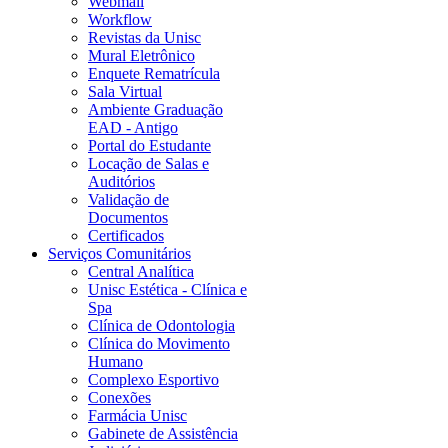
Webmail
Workflow
Revistas da Unisc
Mural Eletrônico
Enquete Rematrícula
Sala Virtual
Ambiente Graduação
EAD - Antigo
Portal do Estudante
Locação de Salas e
Auditórios
Validação de
Documentos
Certificados
Serviços Comunitários
Central Analítica
Unisc Estética - Clínica e
Spa
Clínica de Odontologia
Clínica do Movimento
Humano
Complexo Esportivo
Conexões
Farmácia Unisc
Gabinete de Assistência