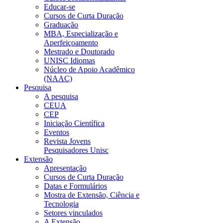
Educar-se
Cursos de Curta Duração
Graduação
MBA, Especialização e
Aperfeiçoamento
Mestrado e Doutorado
UNISC Idiomas
Núcleo de Apoio Acadêmico
(NAAC)
Pesquisa
A pesquisa
CEUA
CEP
Iniciação Científica
Eventos
Revista Jovens
Pesquisadores Unisc
Extensão
Apresentação
Cursos de Curta Duração
Datas e Formulários
Mostra de Extensão, Ciência e
Tecnologia
Setores vinculados
A Extensão