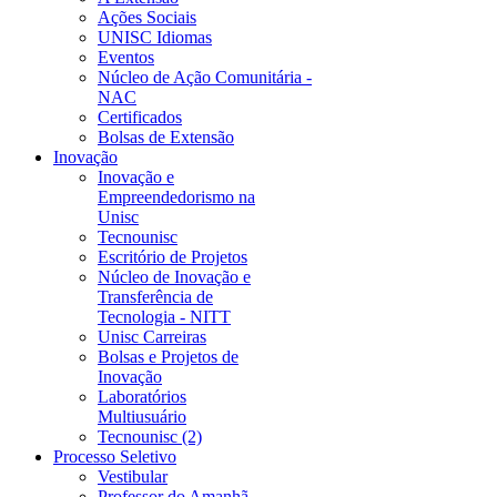
Ações Sociais
UNISC Idiomas
Eventos
Núcleo de Ação Comunitária -
NAC
Certificados
Bolsas de Extensão
Inovação
Inovação e
Empreendedorismo na
Unisc
Tecnounisc
Escritório de Projetos
Núcleo de Inovação e
Transferência de
Tecnologia - NITT
Unisc Carreiras
Bolsas e Projetos de
Inovação
Laboratórios
Multiusuário
Tecnounisc (2)
Processo Seletivo
Vestibular
Professor do Amanhã