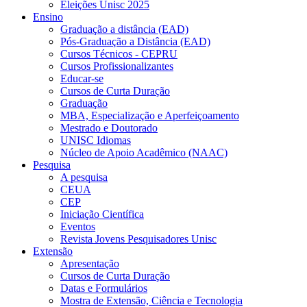
Eleições Unisc 2025
Ensino
Graduação a distância (EAD)
Pós-Graduação a Distância (EAD)
Cursos Técnicos - CEPRU
Cursos Profissionalizantes
Educar-se
Cursos de Curta Duração
Graduação
MBA, Especialização e Aperfeiçoamento
Mestrado e Doutorado
UNISC Idiomas
Núcleo de Apoio Acadêmico (NAAC)
Pesquisa
A pesquisa
CEUA
CEP
Iniciação Científica
Eventos
Revista Jovens Pesquisadores Unisc
Extensão
Apresentação
Cursos de Curta Duração
Datas e Formulários
Mostra de Extensão, Ciência e Tecnologia