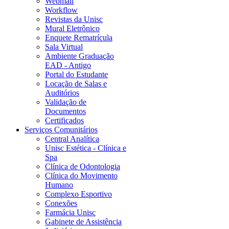
Webmail
Workflow
Revistas da Unisc
Mural Eletrônico
Enquete Rematrícula
Sala Virtual
Ambiente Graduação
EAD - Antigo
Portal do Estudante
Locação de Salas e
Auditórios
Validação de
Documentos
Certificados
Serviços Comunitários
Central Analítica
Unisc Estética - Clínica e
Spa
Clínica de Odontologia
Clínica do Movimento
Humano
Complexo Esportivo
Conexões
Farmácia Unisc
Gabinete de Assistência