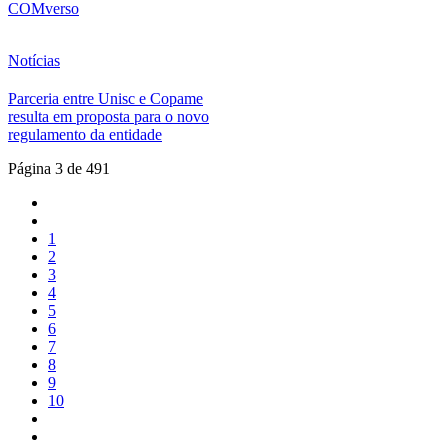
COMverso
Notícias
Parceria entre Unisc e Copame
resulta em proposta para o novo
regulamento da entidade
Página 3 de 491
1
2
3
4
5
6
7
8
9
10