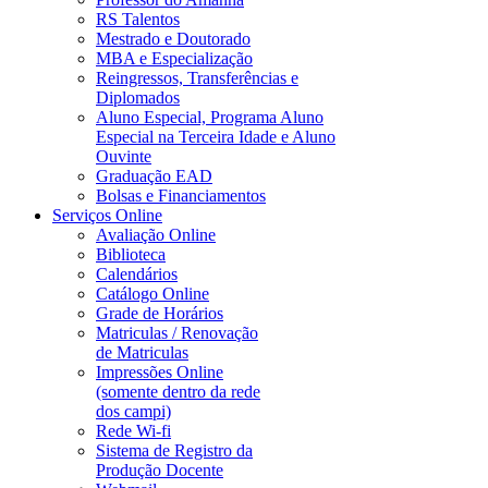
RS Talentos
Mestrado e Doutorado
MBA e Especialização
Reingressos, Transferências e
Diplomados
Aluno Especial, Programa Aluno
Especial na Terceira Idade e Aluno
Ouvinte
Graduação EAD
Bolsas e Financiamentos
Serviços Online
Avaliação Online
Biblioteca
Calendários
Catálogo Online
Grade de Horários
Matriculas / Renovação
de Matriculas
Impressões Online
(somente dentro da rede
dos campi)
Rede Wi-fi
Sistema de Registro da
Produção Docente