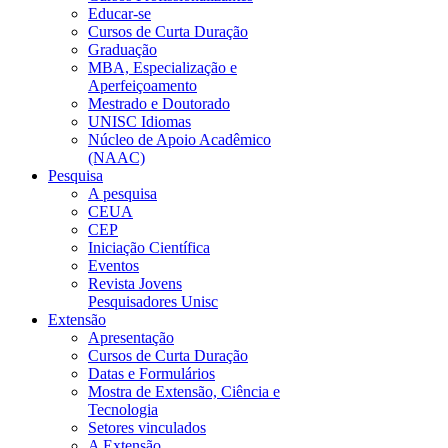
Educar-se
Cursos de Curta Duração
Graduação
MBA, Especialização e
Aperfeiçoamento
Mestrado e Doutorado
UNISC Idiomas
Núcleo de Apoio Acadêmico
(NAAC)
Pesquisa
A pesquisa
CEUA
CEP
Iniciação Científica
Eventos
Revista Jovens
Pesquisadores Unisc
Extensão
Apresentação
Cursos de Curta Duração
Datas e Formulários
Mostra de Extensão, Ciência e
Tecnologia
Setores vinculados
A Extensão