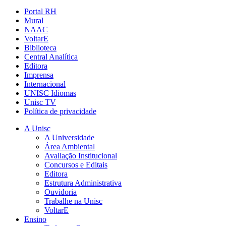
Portal RH
Mural
NAAC
VoltarE
Biblioteca
Central Analítica
Editora
Imprensa
Internacional
UNISC Idiomas
Unisc TV
Política de privacidade
A Unisc
A Universidade
Área Ambiental
Avaliação Institucional
Concursos e Editais
Editora
Estrutura Administrativa
Ouvidoria
Trabalhe na Unisc
VoltarE
Ensino