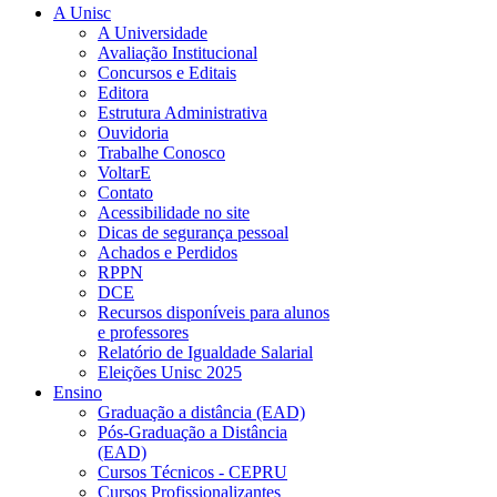
A Unisc
A Universidade
Avaliação Institucional
Concursos e Editais
Editora
Estrutura Administrativa
Ouvidoria
Trabalhe Conosco
VoltarE
Contato
Acessibilidade no site
Dicas de segurança pessoal
Achados e Perdidos
RPPN
DCE
Recursos disponíveis para alunos
e professores
Relatório de Igualdade Salarial
Eleições Unisc 2025
Ensino
Graduação a distância (EAD)
Pós-Graduação a Distância
(EAD)
Cursos Técnicos - CEPRU
Cursos Profissionalizantes