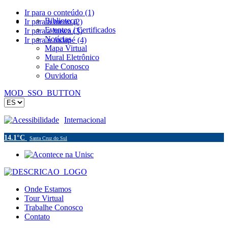
Ir para o conteúdo (1)
Biblioteca
Ir para o menu (2)
Eventos / Certificados
Ir para a busca (3)
Notícias
Ir para o rodapé (4)
Mapa Virtual
Mural Eletrônico
Fale Conosco
Ouvidoria
MOD_SSO_BUTTON
Acessibilidade
Internacional
14.1°C
Santa Cruz do Sul
Onde Estamos
Tour Virtual
Trabalhe Conosco
Contato