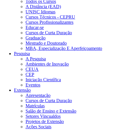
Todos os Cursos
A Distância (EAD)
UNISC Idiomas
Cursos Técnicos - CEPRU
Cursos Profissionalizantes
Educar-se
Cursos de Curta Duração
Graduação
Mestrado e Doutorado
MBA, Especialização E Aperfeiçoamento
Pesquisa
A Pesquisa
Ambientes de Inovação
CEUA
CEP
Iniciação Científica
Eventos
Extensão
Apresentação
Cursos de Curta Duração
Matrículas
Salão de Ensino e Extensão
Setores Vincualdos
Projetos de Extensão
Ações Sociais