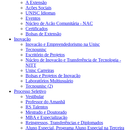
A Extensão
Ações Sociais
UNISC Idiomas
Eventos
Núcleo de Ação Comunitária - NAC
Certificados
Bolsas de Extensão
Inovação
Inovação e Empreendedorismo na Unisc
Tecnounisc
Escritório de Projetos
Núcleo de Inovação e Transferência de Tecnologia -
NITT
Unisc Carreiras
Bolsas e Projetos de Inovação
Laboratórios Multiusuário
Tecnounisc (2)
Processo Seletivo
Vestibular
Professor do Amanhã
RS Talentos
Mestrado e Doutorado
MBA e Especialização
Reingressos, Transferências e Diplomados
Aluno Especial, Programa Aluno Especial na Terceira