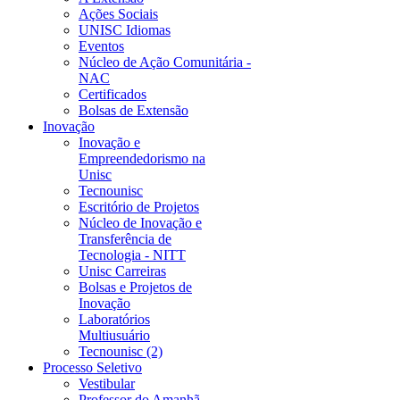
Ações Sociais
UNISC Idiomas
Eventos
Núcleo de Ação Comunitária -
NAC
Certificados
Bolsas de Extensão
Inovação
Inovação e
Empreendedorismo na
Unisc
Tecnounisc
Escritório de Projetos
Núcleo de Inovação e
Transferência de
Tecnologia - NITT
Unisc Carreiras
Bolsas e Projetos de
Inovação
Laboratórios
Multiusuário
Tecnounisc (2)
Processo Seletivo
Vestibular
Professor do Amanhã