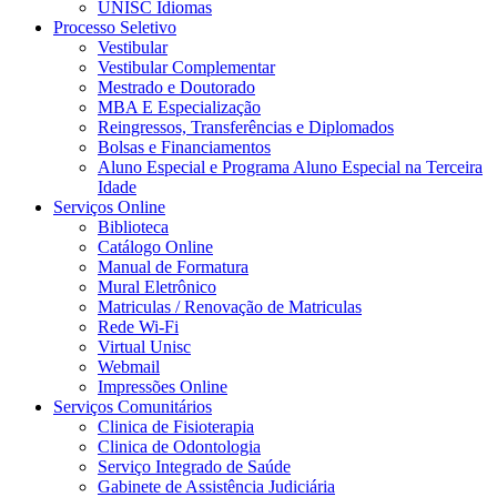
UNISC Idiomas
Processo Seletivo
Vestibular
Vestibular Complementar
Mestrado e Doutorado
MBA E Especialização
Reingressos, Transferências e Diplomados
Bolsas e Financiamentos
Aluno Especial e Programa Aluno Especial na Terceira
Idade
Serviços Online
Biblioteca
Catálogo Online
Manual de Formatura
Mural Eletrônico
Matriculas / Renovação de Matriculas
Rede Wi-Fi
Virtual Unisc
Webmail
Impressões Online
Serviços Comunitários
Clinica de Fisioterapia
Clinica de Odontologia
Serviço Integrado de Saúde
Gabinete de Assistência Judiciária