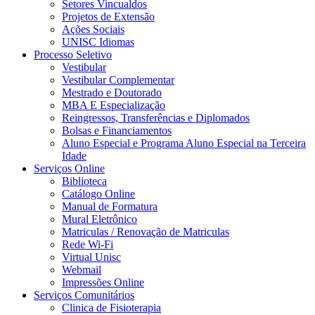
Setores Vincualdos
Projetos de Extensão
Ações Sociais
UNISC Idiomas
Processo Seletivo
Vestibular
Vestibular Complementar
Mestrado e Doutorado
MBA E Especialização
Reingressos, Transferências e Diplomados
Bolsas e Financiamentos
Aluno Especial e Programa Aluno Especial na Terceira
Idade
Serviços Online
Biblioteca
Catálogo Online
Manual de Formatura
Mural Eletrônico
Matriculas / Renovação de Matriculas
Rede Wi-Fi
Virtual Unisc
Webmail
Impressões Online
Serviços Comunitários
Clinica de Fisioterapia