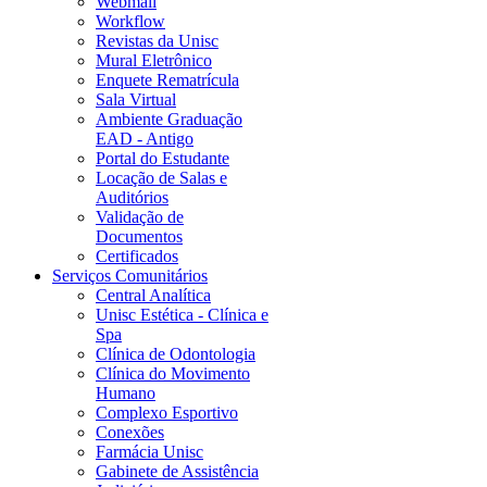
Webmail
Workflow
Revistas da Unisc
Mural Eletrônico
Enquete Rematrícula
Sala Virtual
Ambiente Graduação
EAD - Antigo
Portal do Estudante
Locação de Salas e
Auditórios
Validação de
Documentos
Certificados
Serviços Comunitários
Central Analítica
Unisc Estética - Clínica e
Spa
Clínica de Odontologia
Clínica do Movimento
Humano
Complexo Esportivo
Conexões
Farmácia Unisc
Gabinete de Assistência