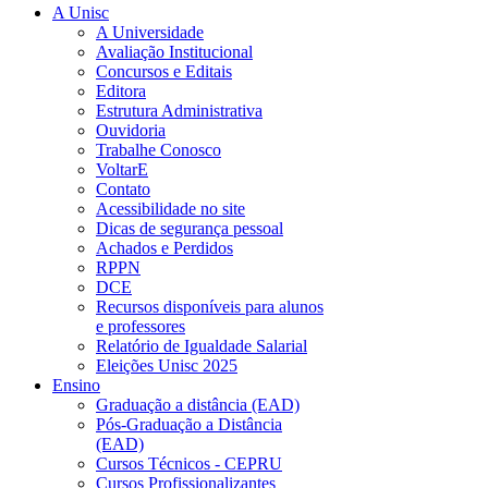
A Unisc
A Universidade
Avaliação Institucional
Concursos e Editais
Editora
Estrutura Administrativa
Ouvidoria
Trabalhe Conosco
VoltarE
Contato
Acessibilidade no site
Dicas de segurança pessoal
Achados e Perdidos
RPPN
DCE
Recursos disponíveis para alunos
e professores
Relatório de Igualdade Salarial
Eleições Unisc 2025
Ensino
Graduação a distância (EAD)
Pós-Graduação a Distância
(EAD)
Cursos Técnicos - CEPRU
Cursos Profissionalizantes