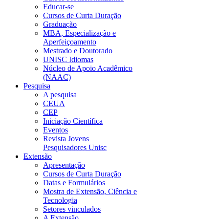
Educar-se
Cursos de Curta Duração
Graduação
MBA, Especialização e
Aperfeiçoamento
Mestrado e Doutorado
UNISC Idiomas
Núcleo de Apoio Acadêmico
(NAAC)
Pesquisa
A pesquisa
CEUA
CEP
Iniciação Científica
Eventos
Revista Jovens
Pesquisadores Unisc
Extensão
Apresentação
Cursos de Curta Duração
Datas e Formulários
Mostra de Extensão, Ciência e
Tecnologia
Setores vinculados
A Extensão