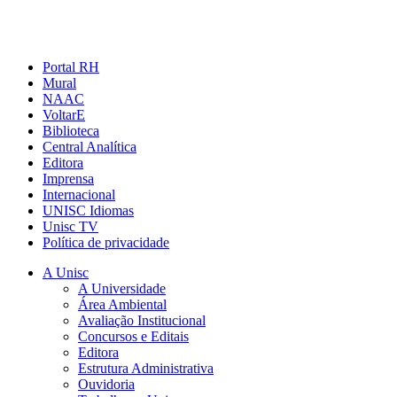
Portal RH
Mural
NAAC
VoltarE
Biblioteca
Central Analítica
Editora
Imprensa
Internacional
UNISC Idiomas
Unisc TV
Política de privacidade
A Unisc
A Universidade
Área Ambiental
Avaliação Institucional
Concursos e Editais
Editora
Estrutura Administrativa
Ouvidoria