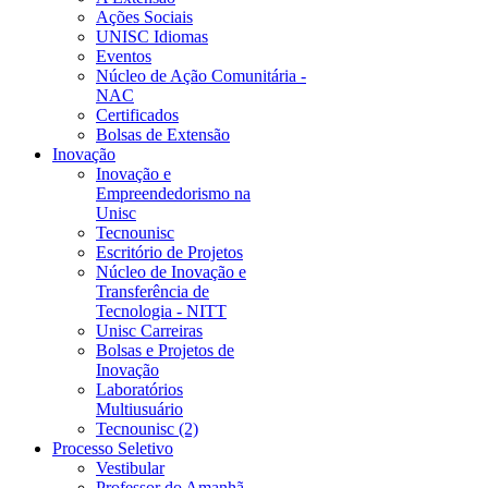
Ações Sociais
UNISC Idiomas
Eventos
Núcleo de Ação Comunitária -
NAC
Certificados
Bolsas de Extensão
Inovação
Inovação e
Empreendedorismo na
Unisc
Tecnounisc
Escritório de Projetos
Núcleo de Inovação e
Transferência de
Tecnologia - NITT
Unisc Carreiras
Bolsas e Projetos de
Inovação
Laboratórios
Multiusuário
Tecnounisc (2)
Processo Seletivo
Vestibular
Professor do Amanhã