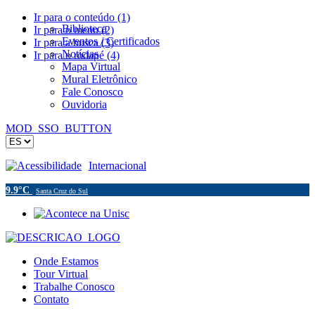
Ir para o conteúdo (1)
Biblioteca
Ir para o menu (2)
Eventos / Certificados
Ir para a busca (3)
Notícias
Ir para o rodapé (4)
Mapa Virtual
Mural Eletrônico
Fale Conosco
Ouvidoria
MOD_SSO_BUTTON
Acessibilidade
Internacional
9.9°C
Santa Cruz do Sul
Onde Estamos
Tour Virtual
Trabalhe Conosco
Contato