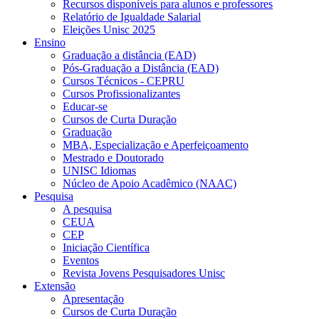
Recursos disponíveis para alunos e professores
Relatório de Igualdade Salarial
Eleições Unisc 2025
Ensino
Graduação a distância (EAD)
Pós-Graduação a Distância (EAD)
Cursos Técnicos - CEPRU
Cursos Profissionalizantes
Educar-se
Cursos de Curta Duração
Graduação
MBA, Especialização e Aperfeiçoamento
Mestrado e Doutorado
UNISC Idiomas
Núcleo de Apoio Acadêmico (NAAC)
Pesquisa
A pesquisa
CEUA
CEP
Iniciação Científica
Eventos
Revista Jovens Pesquisadores Unisc
Extensão
Apresentação
Cursos de Curta Duração