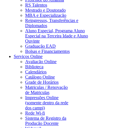
RS Talentos
Mestrado e Doutorado
MBA e Especialização
Reingressos, Transferências e
Diplomados
Aluno Especial, Programa Aluno
Especial na Terceira Idade e Aluno
Ouvinte
Graduação EAD
Bolsas e Financiamentos
Serviços Online
Avaliação Online
Biblioteca
Calendários
Catálogo Online
Grade de Horários
Matriculas / Renovação
de Matriculas
Impressões Online
(somente dentro da rede
dos campi)
Rede Wi-fi
Sistema de Registro da
Produção Docente