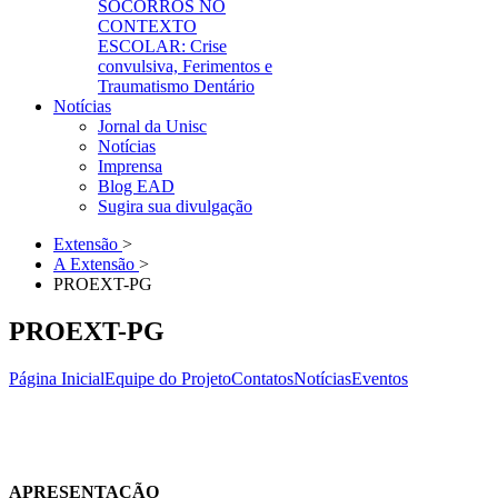
SOCORROS NO
CONTEXTO
ESCOLAR: Crise
convulsiva, Ferimentos e
Traumatismo Dentário
Notícias
Jornal da Unisc
Notícias
Imprensa
Blog EAD
Sugira sua divulgação
Extensão
>
A Extensão
>
PROEXT-PG
PROEXT-PG
Página Inicial
Equipe do Projeto
Contatos
Notícias
Eventos
APRESENTAÇÃO