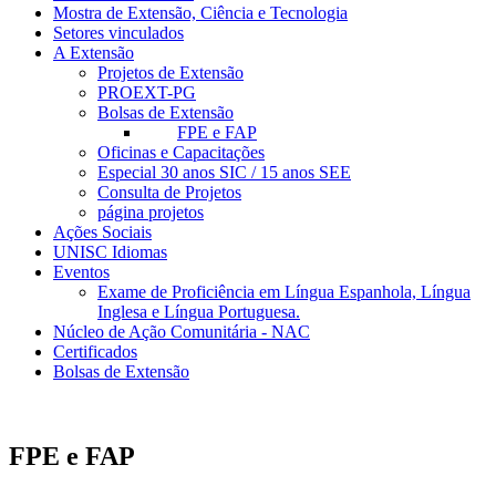
Mostra de Extensão, Ciência e Tecnologia
Setores vinculados
A Extensão
Projetos de Extensão
PROEXT-PG
Bolsas de Extensão
FPE e FAP
Oficinas e Capacitações
Especial 30 anos SIC / 15 anos SEE
Consulta de Projetos
página projetos
Ações Sociais
UNISC Idiomas
Eventos
Exame de Proficiência em Língua Espanhola, Língua
Inglesa e Língua Portuguesa.
Núcleo de Ação Comunitária - NAC
Certificados
Bolsas de Extensão
FPE e FAP