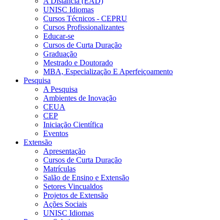
A Distância (EAD)
UNISC Idiomas
Cursos Técnicos - CEPRU
Cursos Profissionalizantes
Educar-se
Cursos de Curta Duração
Graduação
Mestrado e Doutorado
MBA, Especialização E Aperfeiçoamento
Pesquisa
A Pesquisa
Ambientes de Inovação
CEUA
CEP
Iniciação Científica
Eventos
Extensão
Apresentação
Cursos de Curta Duração
Matrículas
Salão de Ensino e Extensão
Setores Vincualdos
Projetos de Extensão
Ações Sociais
UNISC Idiomas