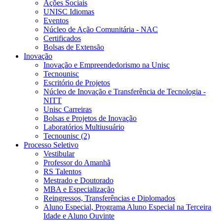
Ações Sociais
UNISC Idiomas
Eventos
Núcleo de Ação Comunitária - NAC
Certificados
Bolsas de Extensão
Inovação
Inovação e Empreendedorismo na Unisc
Tecnounisc
Escritório de Projetos
Núcleo de Inovação e Transferência de Tecnologia -
NITT
Unisc Carreiras
Bolsas e Projetos de Inovação
Laboratórios Multiusuário
Tecnounisc (2)
Processo Seletivo
Vestibular
Professor do Amanhã
RS Talentos
Mestrado e Doutorado
MBA e Especialização
Reingressos, Transferências e Diplomados
Aluno Especial, Programa Aluno Especial na Terceira
Idade e Aluno Ouvinte