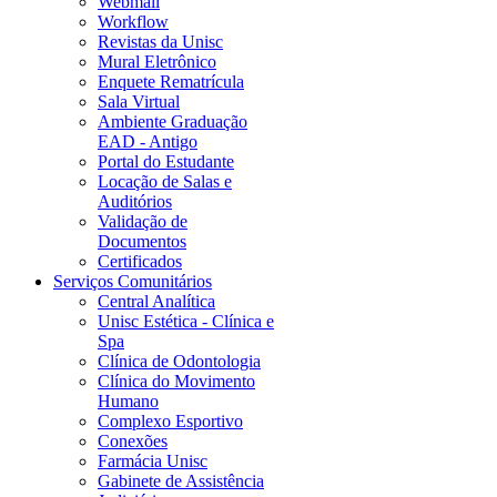
Webmail
Workflow
Revistas da Unisc
Mural Eletrônico
Enquete Rematrícula
Sala Virtual
Ambiente Graduação
EAD - Antigo
Portal do Estudante
Locação de Salas e
Auditórios
Validação de
Documentos
Certificados
Serviços Comunitários
Central Analítica
Unisc Estética - Clínica e
Spa
Clínica de Odontologia
Clínica do Movimento
Humano
Complexo Esportivo
Conexões
Farmácia Unisc
Gabinete de Assistência