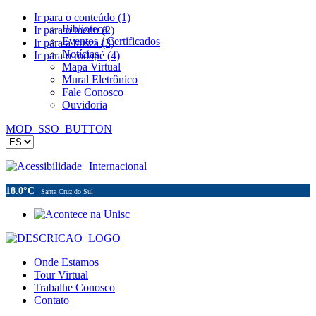
Ir para o conteúdo (1)
Biblioteca
Ir para o menu (2)
Eventos / Certificados
Ir para a busca (3)
Notícias
Ir para o rodapé (4)
Mapa Virtual
Mural Eletrônico
Fale Conosco
Ouvidoria
MOD_SSO_BUTTON
Acessibilidade
Internacional
18.0°C
Santa Cruz do Sul
Onde Estamos
Tour Virtual
Trabalhe Conosco
Contato