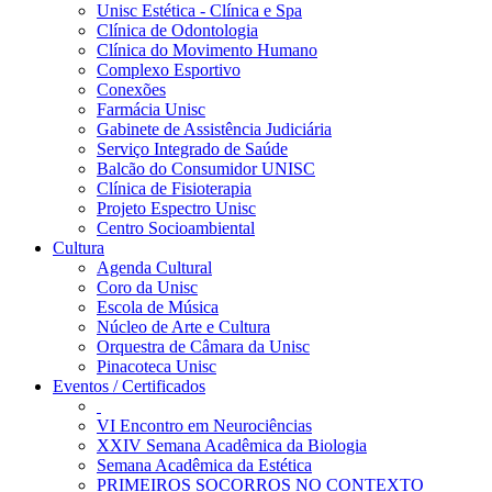
Unisc Estética - Clínica e Spa
Clínica de Odontologia
Clínica do Movimento Humano
Complexo Esportivo
Conexões
Farmácia Unisc
Gabinete de Assistência Judiciária
Serviço Integrado de Saúde
Balcão do Consumidor UNISC
Clínica de Fisioterapia
Projeto Espectro Unisc
Centro Socioambiental
Cultura
Agenda Cultural
Coro da Unisc
Escola de Música
Núcleo de Arte e Cultura
Orquestra de Câmara da Unisc
Pinacoteca Unisc
Eventos / Certificados
VI Encontro em Neurociências
XXIV Semana Acadêmica da Biologia
Semana Acadêmica da Estética
PRIMEIROS SOCORROS NO CONTEXTO