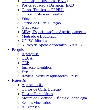
Graduação a distância (EAD)
Pós-Graduação a Distância (EAD)
Cursos Técnicos - CEPRU
Cursos Profissionalizantes
Educar-se
Cursos de Curta Duração
Graduação
MBA, Especialização e Aperfeiçoamento
Mestrado e Doutorado
UNISC Idiomas
Núcleo de Apoio Acadêmico (NAAC)
Pesquisa
A pesquisa
CEUA
CEP
Iniciação Científica
Eventos
Revista Jovens Pesquisadores Unisc
Extensão
Apresentação
Cursos de Curta Duração
Datas e Formulários
Mostra de Extensão, Ciência e Tecnologia
Setores vinculados
A Extensão