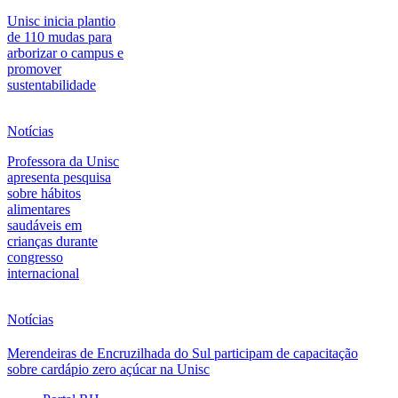
Unisc inicia plantio
de 110 mudas para
arborizar o campus e
promover
sustentabilidade
Notícias
Professora da Unisc
apresenta pesquisa
sobre hábitos
alimentares
saudáveis em
crianças durante
congresso
internacional
Notícias
Merendeiras de Encruzilhada do Sul participam de capacitação
sobre cardápio zero açúcar na Unisc