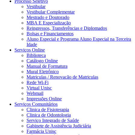
Processo Seletivo
Vestibular
Vestibular Complementar
Mestrado e Doutorado
MBA E Especialização
Reingressos, Transferências e Diplomados
Bolsas e Financiamentos
Aluno Especial e Programa Aluno Especial na Terceira
Idade
Serviços Online
Biblioteca
Catálogo Online
Manual de Formatura
Mural Eletrônico
Matriculas / Renovação de Matriculas
Rede Wi-Fi
Virtual Unisc
Webmail
Impressões Online
Serviços Comunitários
Clinica de Fisioterapia
Clinica de Odontologia
Serviço Integrado de Saúde
Gabinete de Assistência Judiciária
Farmácia Unisc