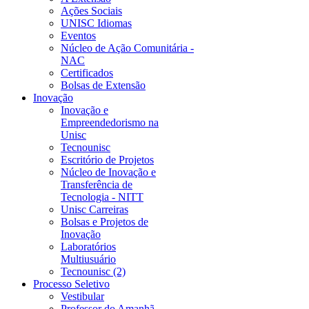
Ações Sociais
UNISC Idiomas
Eventos
Núcleo de Ação Comunitária -
NAC
Certificados
Bolsas de Extensão
Inovação
Inovação e
Empreendedorismo na
Unisc
Tecnounisc
Escritório de Projetos
Núcleo de Inovação e
Transferência de
Tecnologia - NITT
Unisc Carreiras
Bolsas e Projetos de
Inovação
Laboratórios
Multiusuário
Tecnounisc (2)
Processo Seletivo
Vestibular
Professor do Amanhã