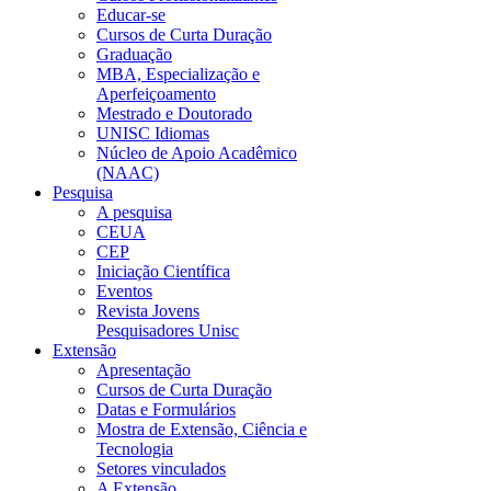
Educar-se
Cursos de Curta Duração
Graduação
MBA, Especialização e
Aperfeiçoamento
Mestrado e Doutorado
UNISC Idiomas
Núcleo de Apoio Acadêmico
(NAAC)
Pesquisa
A pesquisa
CEUA
CEP
Iniciação Científica
Eventos
Revista Jovens
Pesquisadores Unisc
Extensão
Apresentação
Cursos de Curta Duração
Datas e Formulários
Mostra de Extensão, Ciência e
Tecnologia
Setores vinculados
A Extensão