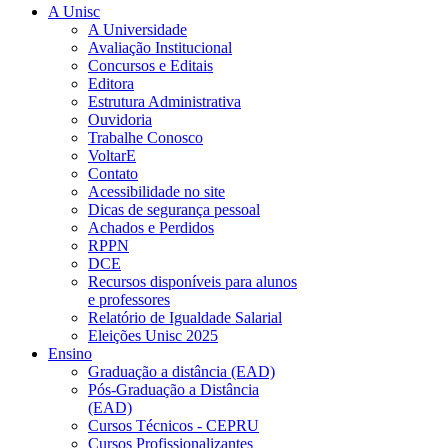
A Unisc
A Universidade
Avaliação Institucional
Concursos e Editais
Editora
Estrutura Administrativa
Ouvidoria
Trabalhe Conosco
VoltarE
Contato
Acessibilidade no site
Dicas de segurança pessoal
Achados e Perdidos
RPPN
DCE
Recursos disponíveis para alunos
e professores
Relatório de Igualdade Salarial
Eleições Unisc 2025
Ensino
Graduação a distância (EAD)
Pós-Graduação a Distância
(EAD)
Cursos Técnicos - CEPRU
Cursos Profissionalizantes