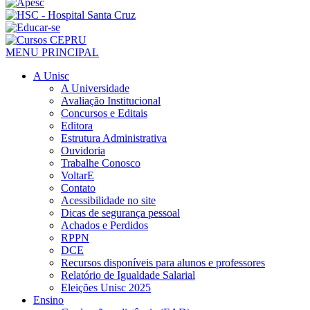
MENU PRINCIPAL
A Unisc
A Universidade
Avaliação Institucional
Concursos e Editais
Editora
Estrutura Administrativa
Ouvidoria
Trabalhe Conosco
VoltarE
Contato
Acessibilidade no site
Dicas de segurança pessoal
Achados e Perdidos
RPPN
DCE
Recursos disponíveis para alunos e professores
Relatório de Igualdade Salarial
Eleições Unisc 2025
Ensino