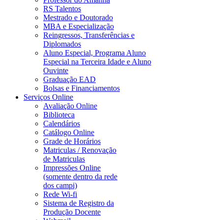
RS Talentos
Mestrado e Doutorado
MBA e Especialização
Reingressos, Transferências e
Diplomados
Aluno Especial, Programa Aluno
Especial na Terceira Idade e Aluno
Ouvinte
Graduação EAD
Bolsas e Financiamentos
Serviços Online
Avaliação Online
Biblioteca
Calendários
Catálogo Online
Grade de Horários
Matriculas / Renovação
de Matriculas
Impressões Online
(somente dentro da rede
dos campi)
Rede Wi-fi
Sistema de Registro da
Produção Docente