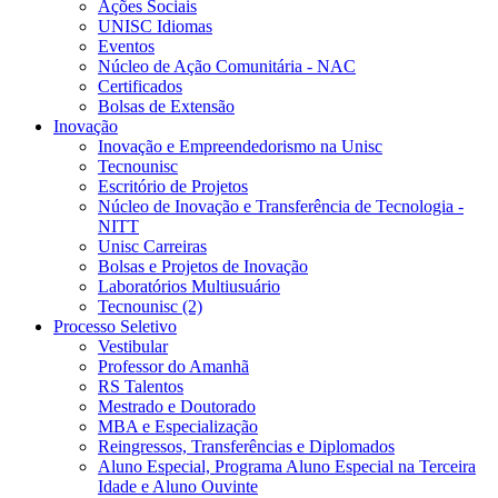
Ações Sociais
UNISC Idiomas
Eventos
Núcleo de Ação Comunitária - NAC
Certificados
Bolsas de Extensão
Inovação
Inovação e Empreendedorismo na Unisc
Tecnounisc
Escritório de Projetos
Núcleo de Inovação e Transferência de Tecnologia -
NITT
Unisc Carreiras
Bolsas e Projetos de Inovação
Laboratórios Multiusuário
Tecnounisc (2)
Processo Seletivo
Vestibular
Professor do Amanhã
RS Talentos
Mestrado e Doutorado
MBA e Especialização
Reingressos, Transferências e Diplomados
Aluno Especial, Programa Aluno Especial na Terceira
Idade e Aluno Ouvinte