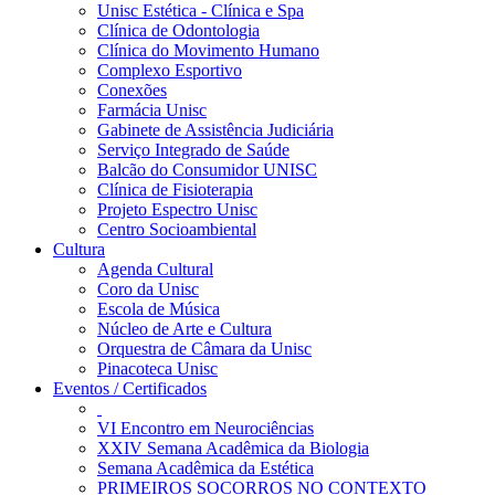
Unisc Estética - Clínica e Spa
Clínica de Odontologia
Clínica do Movimento Humano
Complexo Esportivo
Conexões
Farmácia Unisc
Gabinete de Assistência Judiciária
Serviço Integrado de Saúde
Balcão do Consumidor UNISC
Clínica de Fisioterapia
Projeto Espectro Unisc
Centro Socioambiental
Cultura
Agenda Cultural
Coro da Unisc
Escola de Música
Núcleo de Arte e Cultura
Orquestra de Câmara da Unisc
Pinacoteca Unisc
Eventos / Certificados
VI Encontro em Neurociências
XXIV Semana Acadêmica da Biologia
Semana Acadêmica da Estética
PRIMEIROS SOCORROS NO CONTEXTO