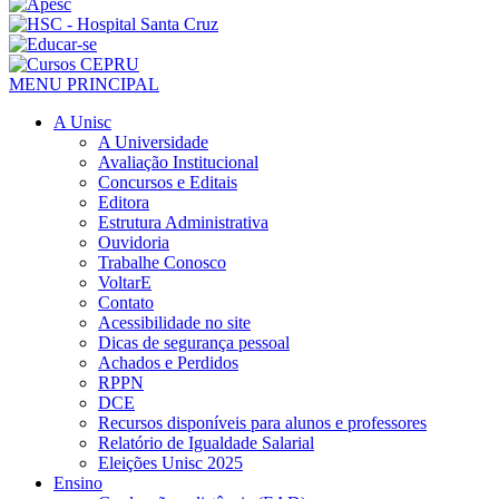
MENU PRINCIPAL
A Unisc
A Universidade
Avaliação Institucional
Concursos e Editais
Editora
Estrutura Administrativa
Ouvidoria
Trabalhe Conosco
VoltarE
Contato
Acessibilidade no site
Dicas de segurança pessoal
Achados e Perdidos
RPPN
DCE
Recursos disponíveis para alunos e professores
Relatório de Igualdade Salarial
Eleições Unisc 2025
Ensino