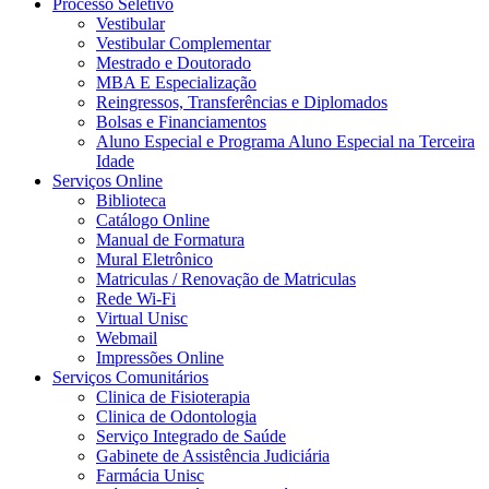
Processo Seletivo
Vestibular
Vestibular Complementar
Mestrado e Doutorado
MBA E Especialização
Reingressos, Transferências e Diplomados
Bolsas e Financiamentos
Aluno Especial e Programa Aluno Especial na Terceira
Idade
Serviços Online
Biblioteca
Catálogo Online
Manual de Formatura
Mural Eletrônico
Matriculas / Renovação de Matriculas
Rede Wi-Fi
Virtual Unisc
Webmail
Impressões Online
Serviços Comunitários
Clinica de Fisioterapia
Clinica de Odontologia
Serviço Integrado de Saúde
Gabinete de Assistência Judiciária
Farmácia Unisc