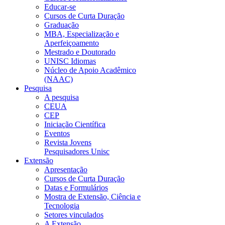
Educar-se
Cursos de Curta Duração
Graduação
MBA, Especialização e
Aperfeiçoamento
Mestrado e Doutorado
UNISC Idiomas
Núcleo de Apoio Acadêmico
(NAAC)
Pesquisa
A pesquisa
CEUA
CEP
Iniciação Científica
Eventos
Revista Jovens
Pesquisadores Unisc
Extensão
Apresentação
Cursos de Curta Duração
Datas e Formulários
Mostra de Extensão, Ciência e
Tecnologia
Setores vinculados
A Extensão