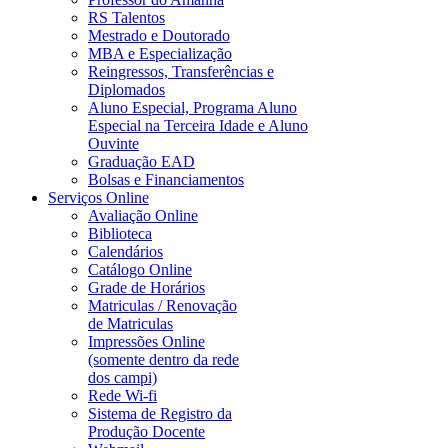
RS Talentos
Mestrado e Doutorado
MBA e Especialização
Reingressos, Transferências e
Diplomados
Aluno Especial, Programa Aluno
Especial na Terceira Idade e Aluno
Ouvinte
Graduação EAD
Bolsas e Financiamentos
Serviços Online
Avaliação Online
Biblioteca
Calendários
Catálogo Online
Grade de Horários
Matriculas / Renovação
de Matriculas
Impressões Online
(somente dentro da rede
dos campi)
Rede Wi-fi
Sistema de Registro da
Produção Docente