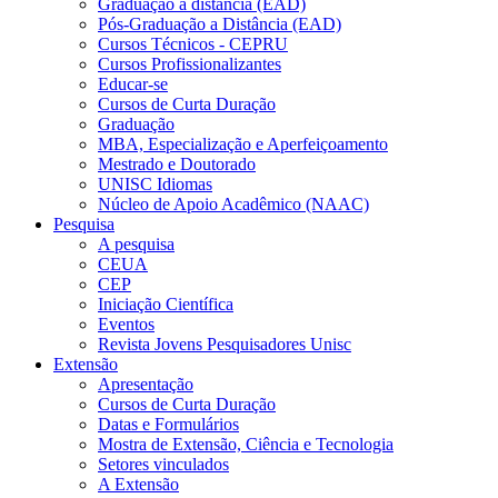
Graduação a distância (EAD)
Pós-Graduação a Distância (EAD)
Cursos Técnicos - CEPRU
Cursos Profissionalizantes
Educar-se
Cursos de Curta Duração
Graduação
MBA, Especialização e Aperfeiçoamento
Mestrado e Doutorado
UNISC Idiomas
Núcleo de Apoio Acadêmico (NAAC)
Pesquisa
A pesquisa
CEUA
CEP
Iniciação Científica
Eventos
Revista Jovens Pesquisadores Unisc
Extensão
Apresentação
Cursos de Curta Duração
Datas e Formulários
Mostra de Extensão, Ciência e Tecnologia
Setores vinculados
A Extensão