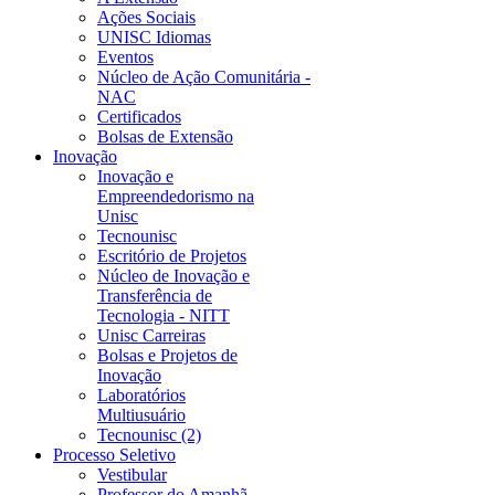
Ações Sociais
UNISC Idiomas
Eventos
Núcleo de Ação Comunitária -
NAC
Certificados
Bolsas de Extensão
Inovação
Inovação e
Empreendedorismo na
Unisc
Tecnounisc
Escritório de Projetos
Núcleo de Inovação e
Transferência de
Tecnologia - NITT
Unisc Carreiras
Bolsas e Projetos de
Inovação
Laboratórios
Multiusuário
Tecnounisc (2)
Processo Seletivo
Vestibular
Professor do Amanhã