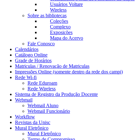
Usuários Voltare
Wireless
Sobre as bibliotecas
Coleções
Complexo
Exposições
Mapa do Acervo
Fale Conosco
Calendários
Catálogo Online
Grade de Horários
Matriculas / Renovação de Matriculas
Impressões Online (somente dentro da rede dos campi)
Rede Wi-fi
Rede Eduroam
Rede Wireless
Sistema de Registro da Produção Docente
Webmail
Webmail Aluno
Webmail Funcionário
Workflow
Revistas da Unisc
Mural Eletrônico
Mural Eletrônico
Termo de Compromisso