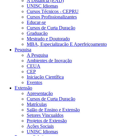
A Distância (EAD)
UNISC Idiomas
Cursos Técnicos - CEPRU
Cursos Profissionalizantes
Educar-se
Cursos de Curta Duração
Graduação
Mestrado e Doutorado
MBA, Especialização E Aperfeiçoamento
Pesquisa
A Pesquisa
Ambientes de Inovação
CEUA
CEP
Iniciação Científica
Eventos
Extensão
Apresentação
Cursos de Curta Duração
Matrículas
Salão de Ensino e Extensão
Setores Vincualdos
Projetos de Extensão
Ações Sociais
UNISC Idiomas