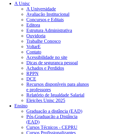
A Unisc
A Universidade
Avaliação Institucional
Concursos e Editais
Editora
Estrutura Administrativa
Ouvidoria
Trabalhe Conosco
VoltarE
Contato
Acessibilidade no site
Dicas de segurança pessoal
Achados e Perdidos
RPPN
DCE
Recursos disponíveis para alunos
e professores
Relatório de Igualdade Salarial
Eleições Unisc 2025
Ensino
Graduação a distância (EAD)
Pós-Graduação a Distância
(EAD)
Cursos Técnicos - CEPRU
Cursos Profissionalizantes