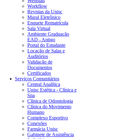
Webmail
Workflow
Revistas da Unisc
Mural Eletrônico
Enquete Rematrícula
Sala Virtual
Ambiente Graduação
EAD - Antigo
Portal do Estudante
Locação de Salas e
Auditórios
Validação de
Documentos
Certificados
Serviços Comunitários
Central Analítica
Unisc Estética - Clínica e
Spa
Clínica de Odontologia
Clínica do Movimento
Humano
Complexo Esportivo
Conexões
Farmácia Unisc
Gabinete de Assistência