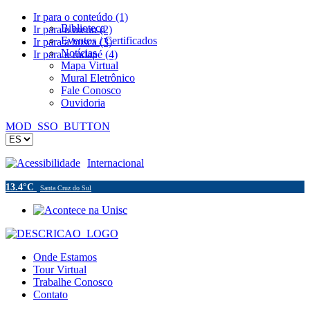
Ir para o conteúdo (1)
Biblioteca
Ir para o menu (2)
Eventos / Certificados
Ir para a busca (3)
Notícias
Ir para o rodapé (4)
Mapa Virtual
Mural Eletrônico
Fale Conosco
Ouvidoria
MOD_SSO_BUTTON
Acessibilidade
Internacional
13.4°C
Santa Cruz do Sul
Onde Estamos
Tour Virtual
Trabalhe Conosco
Contato