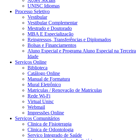
Ações Sociais
UNISC Idiomas
Processo Seletivo
Vestibular
Vestibular Complementar
Mestrado e Doutorado
MBA E Especialização
Reingressos, Transferências e Diplomados
Bolsas e Financiamentos
Aluno Especial e Programa Aluno Especial na Terceira
Idade
Serviços Online
Biblioteca
Catálogo Online
Manual de Formatura
Mural Eletrônico
Matriculas / Renovação de Matriculas
Rede Wi-Fi
Virtual Unisc
Webmail
Impressões Online
Serviços Comunitários
Clinica de Fisioterapia
Clinica de Odontologia
Serviço Integrado de Saúde