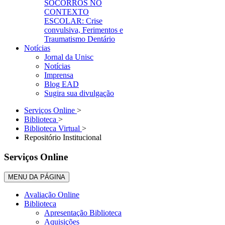
SOCORROS NO
CONTEXTO
ESCOLAR: Crise
convulsiva, Ferimentos e
Traumatismo Dentário
Notícias
Jornal da Unisc
Notícias
Imprensa
Blog EAD
Sugira sua divulgação
Serviços Online
>
Biblioteca
>
Biblioteca Virtual
>
Repositório Institucional
Serviços Online
MENU DA PÁGINA
Avaliação Online
Biblioteca
Apresentação Biblioteca
Aquisições