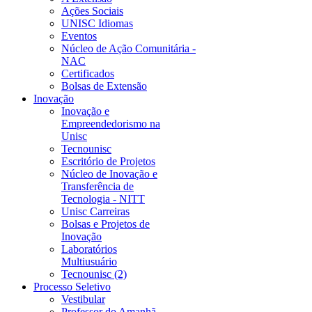
Ações Sociais
UNISC Idiomas
Eventos
Núcleo de Ação Comunitária -
NAC
Certificados
Bolsas de Extensão
Inovação
Inovação e
Empreendedorismo na
Unisc
Tecnounisc
Escritório de Projetos
Núcleo de Inovação e
Transferência de
Tecnologia - NITT
Unisc Carreiras
Bolsas e Projetos de
Inovação
Laboratórios
Multiusuário
Tecnounisc (2)
Processo Seletivo
Vestibular
Professor do Amanhã