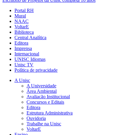
Escritório de Projetos da Unisc completa 10 anos
Portal RH
Mural
NAAC
VoltarE
Biblioteca
Central Analítica
Editora
Imprensa
Internacional
UNISC Idiomas
Unisc TV
Política de privacidade
A Unisc
A Universidade
Área Ambiental
Avaliação Institucional
Concursos e Editais
Editora
Estrutura Administrativa
Ouvidoria
Trabalhe na Unisc
VoltarE
Ensino