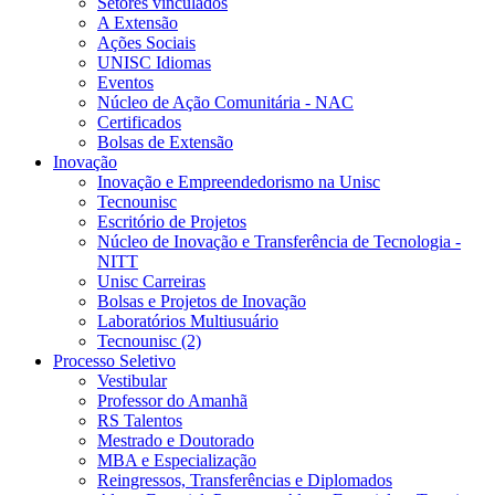
Setores vinculados
A Extensão
Ações Sociais
UNISC Idiomas
Eventos
Núcleo de Ação Comunitária - NAC
Certificados
Bolsas de Extensão
Inovação
Inovação e Empreendedorismo na Unisc
Tecnounisc
Escritório de Projetos
Núcleo de Inovação e Transferência de Tecnologia -
NITT
Unisc Carreiras
Bolsas e Projetos de Inovação
Laboratórios Multiusuário
Tecnounisc (2)
Processo Seletivo
Vestibular
Professor do Amanhã
RS Talentos
Mestrado e Doutorado
MBA e Especialização
Reingressos, Transferências e Diplomados