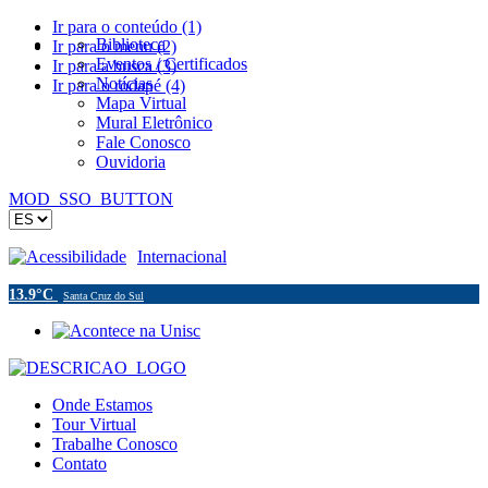
Ir para o conteúdo (1)
Biblioteca
Ir para o menu (2)
Eventos / Certificados
Ir para a busca (3)
Notícias
Ir para o rodapé (4)
Mapa Virtual
Mural Eletrônico
Fale Conosco
Ouvidoria
MOD_SSO_BUTTON
Acessibilidade
Internacional
13.9°C
Santa Cruz do Sul
Onde Estamos
Tour Virtual
Trabalhe Conosco
Contato