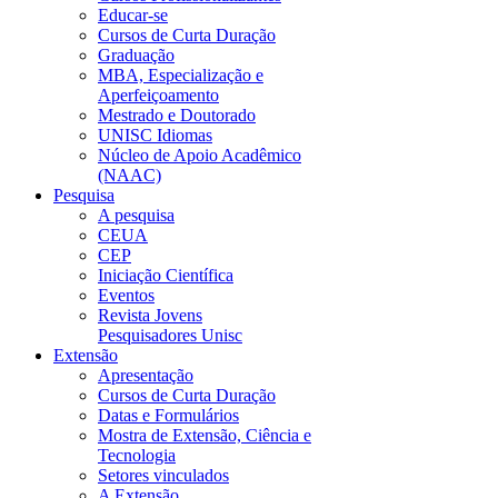
Educar-se
Cursos de Curta Duração
Graduação
MBA, Especialização e
Aperfeiçoamento
Mestrado e Doutorado
UNISC Idiomas
Núcleo de Apoio Acadêmico
(NAAC)
Pesquisa
A pesquisa
CEUA
CEP
Iniciação Científica
Eventos
Revista Jovens
Pesquisadores Unisc
Extensão
Apresentação
Cursos de Curta Duração
Datas e Formulários
Mostra de Extensão, Ciência e
Tecnologia
Setores vinculados
A Extensão