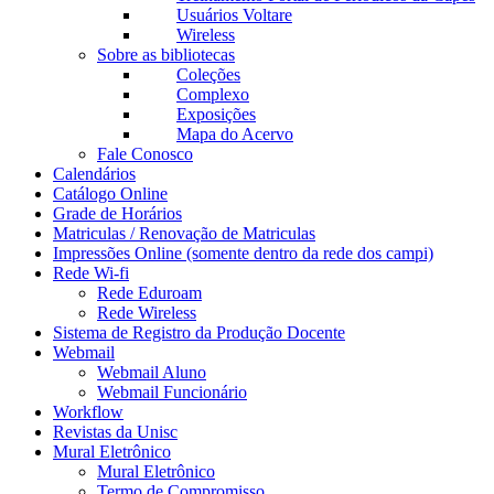
Usuários Voltare
Wireless
Sobre as bibliotecas
Coleções
Complexo
Exposições
Mapa do Acervo
Fale Conosco
Calendários
Catálogo Online
Grade de Horários
Matriculas / Renovação de Matriculas
Impressões Online (somente dentro da rede dos campi)
Rede Wi-fi
Rede Eduroam
Rede Wireless
Sistema de Registro da Produção Docente
Webmail
Webmail Aluno
Webmail Funcionário
Workflow
Revistas da Unisc
Mural Eletrônico
Mural Eletrônico
Termo de Compromisso