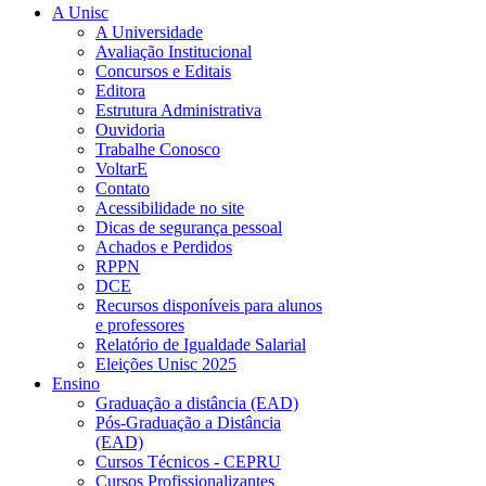
A Unisc
A Universidade
Avaliação Institucional
Concursos e Editais
Editora
Estrutura Administrativa
Ouvidoria
Trabalhe Conosco
VoltarE
Contato
Acessibilidade no site
Dicas de segurança pessoal
Achados e Perdidos
RPPN
DCE
Recursos disponíveis para alunos
e professores
Relatório de Igualdade Salarial
Eleições Unisc 2025
Ensino
Graduação a distância (EAD)
Pós-Graduação a Distância
(EAD)
Cursos Técnicos - CEPRU
Cursos Profissionalizantes