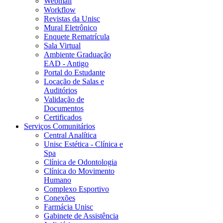
Webmail
Workflow
Revistas da Unisc
Mural Eletrônico
Enquete Rematrícula
Sala Virtual
Ambiente Graduação
EAD - Antigo
Portal do Estudante
Locação de Salas e
Auditórios
Validação de
Documentos
Certificados
Serviços Comunitários
Central Analítica
Unisc Estética - Clínica e
Spa
Clínica de Odontologia
Clínica do Movimento
Humano
Complexo Esportivo
Conexões
Farmácia Unisc
Gabinete de Assistência