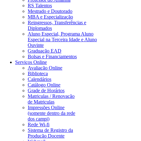
RS Talentos
Mestrado e Doutorado
MBA e Especialização
Reingressos, Transferências e
Diplomados
Aluno Especial, Programa Aluno
Especial na Terceira Idade e Aluno
Ouvinte
Graduação EAD
Bolsas e Financiamentos
Serviços Online
Avaliação Online
Biblioteca
Calendários
Catálogo Online
Grade de Horários
Matriculas / Renovação
de Matriculas
Impressões Online
(somente dentro da rede
dos campi)
Rede Wi-fi
Sistema de Registro da
Produção Docente