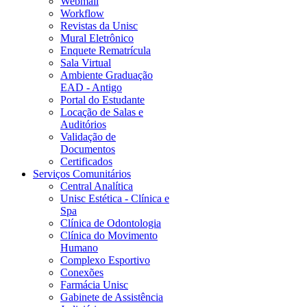
Webmail
Workflow
Revistas da Unisc
Mural Eletrônico
Enquete Rematrícula
Sala Virtual
Ambiente Graduação
EAD - Antigo
Portal do Estudante
Locação de Salas e
Auditórios
Validação de
Documentos
Certificados
Serviços Comunitários
Central Analítica
Unisc Estética - Clínica e
Spa
Clínica de Odontologia
Clínica do Movimento
Humano
Complexo Esportivo
Conexões
Farmácia Unisc
Gabinete de Assistência