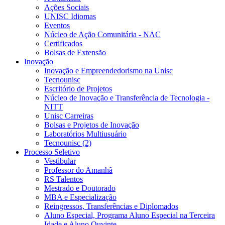
Ações Sociais
UNISC Idiomas
Eventos
Núcleo de Ação Comunitária - NAC
Certificados
Bolsas de Extensão
Inovação
Inovação e Empreendedorismo na Unisc
Tecnounisc
Escritório de Projetos
Núcleo de Inovação e Transferência de Tecnologia -
NITT
Unisc Carreiras
Bolsas e Projetos de Inovação
Laboratórios Multiusuário
Tecnounisc (2)
Processo Seletivo
Vestibular
Professor do Amanhã
RS Talentos
Mestrado e Doutorado
MBA e Especialização
Reingressos, Transferências e Diplomados
Aluno Especial, Programa Aluno Especial na Terceira
Idade e Aluno Ouvinte