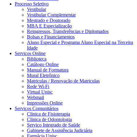
Processo Seletivo
Vestibular
Vestibular Complementar
Mestrado e Doutorado
MBA E Especialização
Reingressos, Transferências e Diplomados
Bolsas e Financiamentos
Aluno Especial e Programa Aluno Especial na Terceira
Idade
Serviços Online
Biblioteca
Catálogo Online
Manual de Formatura
Mural Eletrônico
Matriculas / Renovação de Matriculas
Rede Wi-Fi
Virtual Unisc
Webmail
Impressões Online
Serviços Comunitários
Clinica de Fisioterapia
Clinica de Odontologia
Serviço Integrado de Saúde
Gabinete de Assistência Judiciária
Farmácia Unisc