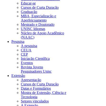
Educar-se
Cursos de Curta Duração
Graduação
MBA, Especialização e
Aperfeiçoamento
Mestrado e Doutorado
UNISC Idiomas
Núcleo de Apoio Acadêmico
(NAAC)
Pesquisa
A pesquisa
CEUA
CEP
Iniciação Científica
Eventos
Revista Jovens
Pesquisadores Unisc
Extensão
Apresentação
Cursos de Curta Duração
Datas e Formulários
Mostra de Extensão, Ciência e
Tecnologia
Setores vinculados
A Extensão