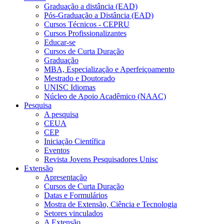
Graduação a distância (EAD)
Pós-Graduação a Distância (EAD)
Cursos Técnicos - CEPRU
Cursos Profissionalizantes
Educar-se
Cursos de Curta Duração
Graduação
MBA, Especialização e Aperfeiçoamento
Mestrado e Doutorado
UNISC Idiomas
Núcleo de Apoio Acadêmico (NAAC)
Pesquisa
A pesquisa
CEUA
CEP
Iniciação Científica
Eventos
Revista Jovens Pesquisadores Unisc
Extensão
Apresentação
Cursos de Curta Duração
Datas e Formulários
Mostra de Extensão, Ciência e Tecnologia
Setores vinculados
A Extensão