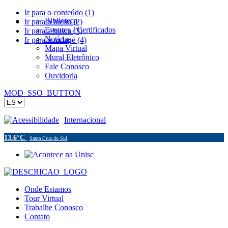
Ir para o conteúdo (1)
Biblioteca
Ir para o menu (2)
Eventos / Certificados
Ir para a busca (3)
Notícias
Ir para o rodapé (4)
Mapa Virtual
Mural Eletrônico
Fale Conosco
Ouvidoria
MOD_SSO_BUTTON
Acessibilidade
Internacional
13.6°C
Santa Cruz do Sul
Onde Estamos
Tour Virtual
Trabalhe Conosco
Contato