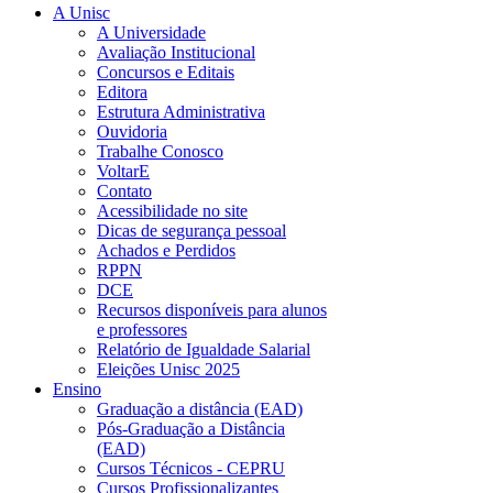
A Unisc
A Universidade
Avaliação Institucional
Concursos e Editais
Editora
Estrutura Administrativa
Ouvidoria
Trabalhe Conosco
VoltarE
Contato
Acessibilidade no site
Dicas de segurança pessoal
Achados e Perdidos
RPPN
DCE
Recursos disponíveis para alunos
e professores
Relatório de Igualdade Salarial
Eleições Unisc 2025
Ensino
Graduação a distância (EAD)
Pós-Graduação a Distância
(EAD)
Cursos Técnicos - CEPRU
Cursos Profissionalizantes