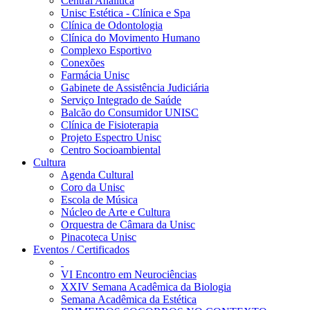
Central Analítica
Unisc Estética - Clínica e Spa
Clínica de Odontologia
Clínica do Movimento Humano
Complexo Esportivo
Conexões
Farmácia Unisc
Gabinete de Assistência Judiciária
Serviço Integrado de Saúde
Balcão do Consumidor UNISC
Clínica de Fisioterapia
Projeto Espectro Unisc
Centro Socioambiental
Cultura
Agenda Cultural
Coro da Unisc
Escola de Música
Núcleo de Arte e Cultura
Orquestra de Câmara da Unisc
Pinacoteca Unisc
Eventos / Certificados
VI Encontro em Neurociências
XXIV Semana Acadêmica da Biologia
Semana Acadêmica da Estética