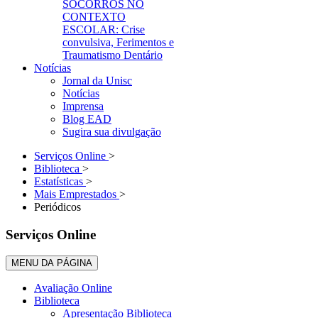
SOCORROS NO
CONTEXTO
ESCOLAR: Crise
convulsiva, Ferimentos e
Traumatismo Dentário
Notícias
Jornal da Unisc
Notícias
Imprensa
Blog EAD
Sugira sua divulgação
Serviços Online
>
Biblioteca
>
Estatísticas
>
Mais Emprestados
>
Periódicos
Serviços Online
MENU DA PÁGINA
Avaliação Online
Biblioteca
Apresentação Biblioteca