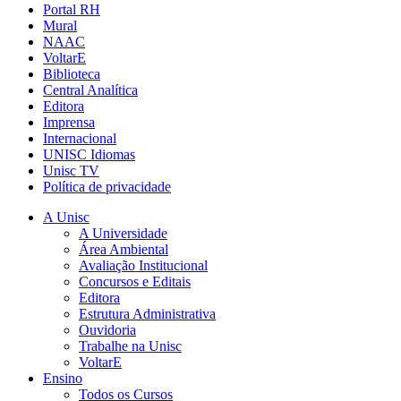
Portal RH
Mural
NAAC
VoltarE
Biblioteca
Central Analítica
Editora
Imprensa
Internacional
UNISC Idiomas
Unisc TV
Política de privacidade
A Unisc
A Universidade
Área Ambiental
Avaliação Institucional
Concursos e Editais
Editora
Estrutura Administrativa
Ouvidoria
Trabalhe na Unisc
VoltarE
Ensino
Todos os Cursos