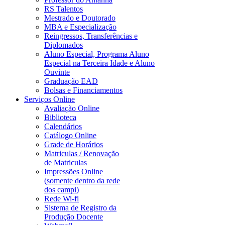
RS Talentos
Mestrado e Doutorado
MBA e Especialização
Reingressos, Transferências e
Diplomados
Aluno Especial, Programa Aluno
Especial na Terceira Idade e Aluno
Ouvinte
Graduação EAD
Bolsas e Financiamentos
Serviços Online
Avaliação Online
Biblioteca
Calendários
Catálogo Online
Grade de Horários
Matriculas / Renovação
de Matriculas
Impressões Online
(somente dentro da rede
dos campi)
Rede Wi-fi
Sistema de Registro da
Produção Docente