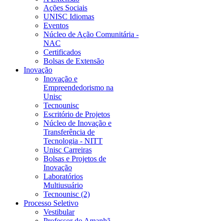
Ações Sociais
UNISC Idiomas
Eventos
Núcleo de Ação Comunitária -
NAC
Certificados
Bolsas de Extensão
Inovação
Inovação e
Empreendedorismo na
Unisc
Tecnounisc
Escritório de Projetos
Núcleo de Inovação e
Transferência de
Tecnologia - NITT
Unisc Carreiras
Bolsas e Projetos de
Inovação
Laboratórios
Multiusuário
Tecnounisc (2)
Processo Seletivo
Vestibular
Professor do Amanhã