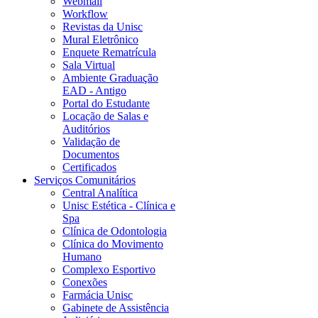
Webmail
Workflow
Revistas da Unisc
Mural Eletrônico
Enquete Rematrícula
Sala Virtual
Ambiente Graduação
EAD - Antigo
Portal do Estudante
Locação de Salas e
Auditórios
Validação de
Documentos
Certificados
Serviços Comunitários
Central Analítica
Unisc Estética - Clínica e
Spa
Clínica de Odontologia
Clínica do Movimento
Humano
Complexo Esportivo
Conexões
Farmácia Unisc
Gabinete de Assistência