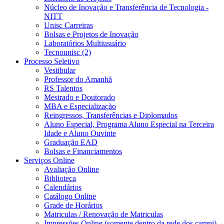
Núcleo de Inovação e Transferência de Tecnologia -
NITT
Unisc Carreiras
Bolsas e Projetos de Inovação
Laboratórios Multiusuário
Tecnounisc (2)
Processo Seletivo
Vestibular
Professor do Amanhã
RS Talentos
Mestrado e Doutorado
MBA e Especialização
Reingressos, Transferências e Diplomados
Aluno Especial, Programa Aluno Especial na Terceira
Idade e Aluno Ouvinte
Graduação EAD
Bolsas e Financiamentos
Serviços Online
Avaliação Online
Biblioteca
Calendários
Catálogo Online
Grade de Horários
Matriculas / Renovação de Matriculas
Impressões Online (somente dentro da rede dos campi)