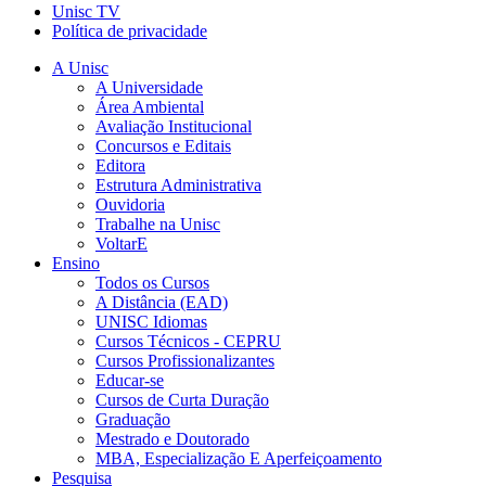
Unisc TV
Política de privacidade
A Unisc
A Universidade
Área Ambiental
Avaliação Institucional
Concursos e Editais
Editora
Estrutura Administrativa
Ouvidoria
Trabalhe na Unisc
VoltarE
Ensino
Todos os Cursos
A Distância (EAD)
UNISC Idiomas
Cursos Técnicos - CEPRU
Cursos Profissionalizantes
Educar-se
Cursos de Curta Duração
Graduação
Mestrado e Doutorado
MBA, Especialização E Aperfeiçoamento
Pesquisa