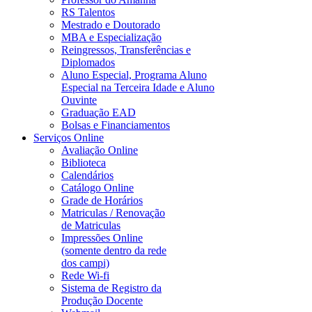
RS Talentos
Mestrado e Doutorado
MBA e Especialização
Reingressos, Transferências e
Diplomados
Aluno Especial, Programa Aluno
Especial na Terceira Idade e Aluno
Ouvinte
Graduação EAD
Bolsas e Financiamentos
Serviços Online
Avaliação Online
Biblioteca
Calendários
Catálogo Online
Grade de Horários
Matriculas / Renovação
de Matriculas
Impressões Online
(somente dentro da rede
dos campi)
Rede Wi-fi
Sistema de Registro da
Produção Docente