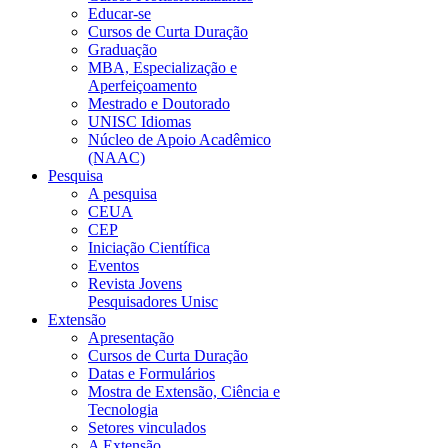
Educar-se
Cursos de Curta Duração
Graduação
MBA, Especialização e
Aperfeiçoamento
Mestrado e Doutorado
UNISC Idiomas
Núcleo de Apoio Acadêmico
(NAAC)
Pesquisa
A pesquisa
CEUA
CEP
Iniciação Científica
Eventos
Revista Jovens
Pesquisadores Unisc
Extensão
Apresentação
Cursos de Curta Duração
Datas e Formulários
Mostra de Extensão, Ciência e
Tecnologia
Setores vinculados
A Extensão