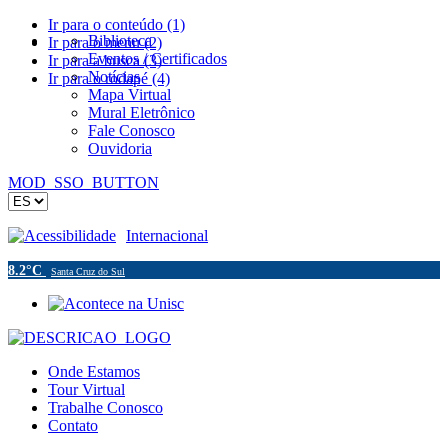
Ir para o conteúdo (1)
Biblioteca
Ir para o menu (2)
Eventos / Certificados
Ir para a busca (3)
Notícias
Ir para o rodapé (4)
Mapa Virtual
Mural Eletrônico
Fale Conosco
Ouvidoria
MOD_SSO_BUTTON
Acessibilidade
Internacional
8.2°C
Santa Cruz do Sul
Onde Estamos
Tour Virtual
Trabalhe Conosco
Contato