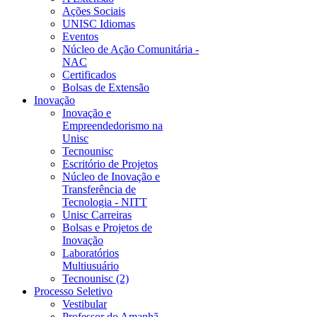
Ações Sociais
UNISC Idiomas
Eventos
Núcleo de Ação Comunitária -
NAC
Certificados
Bolsas de Extensão
Inovação
Inovação e
Empreendedorismo na
Unisc
Tecnounisc
Escritório de Projetos
Núcleo de Inovação e
Transferência de
Tecnologia - NITT
Unisc Carreiras
Bolsas e Projetos de
Inovação
Laboratórios
Multiusuário
Tecnounisc (2)
Processo Seletivo
Vestibular
Professor do Amanhã