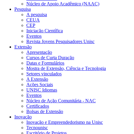
Núcleo de Apoio Acadêmico (NAAC)
Pesquisa
A pesquisa
CEUA
CEP
Iniciação Científica
Eventos
Revista Jovens Pesquisadores Unisc
Extensão
Apresentação
Cursos de Curta Duração
Datas e Formulários
Mostra de Extensão, Ciência e Tecnologia
Setores vinculados
A Extensão
Ações Sociais
UNISC Idiomas
Eventos
Núcleo de Ação Comunitária - NAC
Certificados
Bolsas de Extensão
Inovação
Inovação e Empreendedorismo na Unisc
Tecnounisc
Escritório de Projetos