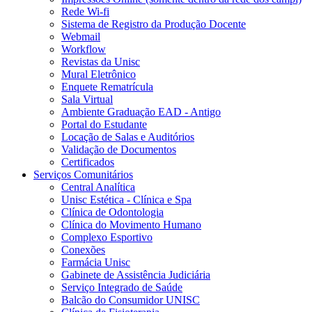
Rede Wi-fi
Sistema de Registro da Produção Docente
Webmail
Workflow
Revistas da Unisc
Mural Eletrônico
Enquete Rematrícula
Sala Virtual
Ambiente Graduação EAD - Antigo
Portal do Estudante
Locação de Salas e Auditórios
Validação de Documentos
Certificados
Serviços Comunitários
Central Analítica
Unisc Estética - Clínica e Spa
Clínica de Odontologia
Clínica do Movimento Humano
Complexo Esportivo
Conexões
Farmácia Unisc
Gabinete de Assistência Judiciária
Serviço Integrado de Saúde
Balcão do Consumidor UNISC