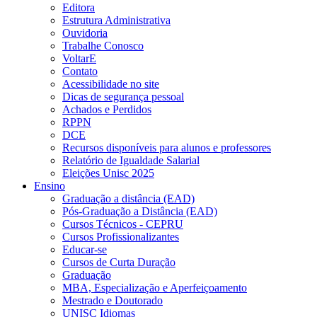
Editora
Estrutura Administrativa
Ouvidoria
Trabalhe Conosco
VoltarE
Contato
Acessibilidade no site
Dicas de segurança pessoal
Achados e Perdidos
RPPN
DCE
Recursos disponíveis para alunos e professores
Relatório de Igualdade Salarial
Eleições Unisc 2025
Ensino
Graduação a distância (EAD)
Pós-Graduação a Distância (EAD)
Cursos Técnicos - CEPRU
Cursos Profissionalizantes
Educar-se
Cursos de Curta Duração
Graduação
MBA, Especialização e Aperfeiçoamento
Mestrado e Doutorado
UNISC Idiomas