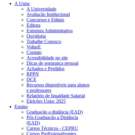
A Unisc
A Universidade
Avaliação Institucional
Concursos e Editais
Editora
Estrutura Administrativa
Ouvidoria
Trabalhe Conosco
VoltarE
Contato
Acessibilidade no site
Dicas de segurança pessoal
Achados e Perdidos
RPPN
DCE
Recursos disponíveis para alunos
e professores
Relatório de Igualdade Salarial
Eleições Unisc 2025
Ensino
Graduação a distância (EAD)
Pós-Graduação a Distância
(EAD)
Cursos Técnicos - CEPRU
Cursos Profissionalizantes