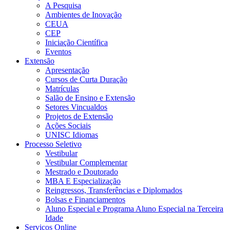
A Pesquisa
Ambientes de Inovação
CEUA
CEP
Iniciação Científica
Eventos
Extensão
Apresentação
Cursos de Curta Duração
Matrículas
Salão de Ensino e Extensão
Setores Vincualdos
Projetos de Extensão
Ações Sociais
UNISC Idiomas
Processo Seletivo
Vestibular
Vestibular Complementar
Mestrado e Doutorado
MBA E Especialização
Reingressos, Transferências e Diplomados
Bolsas e Financiamentos
Aluno Especial e Programa Aluno Especial na Terceira
Idade
Serviços Online