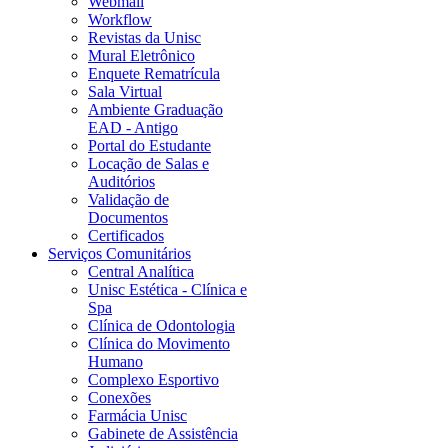
Webmail
Workflow
Revistas da Unisc
Mural Eletrônico
Enquete Rematrícula
Sala Virtual
Ambiente Graduação
EAD - Antigo
Portal do Estudante
Locação de Salas e
Auditórios
Validação de
Documentos
Certificados
Serviços Comunitários
Central Analítica
Unisc Estética - Clínica e
Spa
Clínica de Odontologia
Clínica do Movimento
Humano
Complexo Esportivo
Conexões
Farmácia Unisc
Gabinete de Assistência