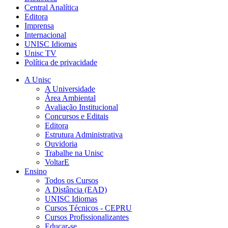
Central Analítica
Editora
Imprensa
Internacional
UNISC Idiomas
Unisc TV
Política de privacidade
A Unisc
A Universidade
Área Ambiental
Avaliação Institucional
Concursos e Editais
Editora
Estrutura Administrativa
Ouvidoria
Trabalhe na Unisc
VoltarE
Ensino
Todos os Cursos
A Distância (EAD)
UNISC Idiomas
Cursos Técnicos - CEPRU
Cursos Profissionalizantes
Educar-se