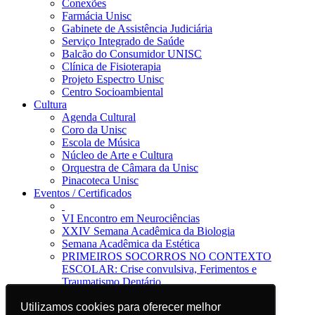
Conexões
Farmácia Unisc
Gabinete de Assistência Judiciária
Serviço Integrado de Saúde
Balcão do Consumidor UNISC
Clínica de Fisioterapia
Projeto Espectro Unisc
Centro Socioambiental
Cultura
Agenda Cultural
Coro da Unisc
Escola de Música
Núcleo de Arte e Cultura
Orquestra de Câmara da Unisc
Pinacoteca Unisc
Eventos / Certificados
VI Encontro em Neurociências
XXIV Semana Acadêmica da Biologia
Semana Acadêmica da Estética
PRIMEIROS SOCORROS NO CONTEXTO
ESCOLAR: Crise convulsiva, Ferimentos e
Traumatismo Dentário
Notícias
Jornal da Unisc
Utilizamos cookies para oferecer melhor
Utilizamos cookies para oferecer melhor