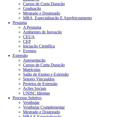
Cursos de Curta Duração
Graduação
Mestrado e Doutorado
MBA, Especialização E Aperfeiçoamento
Pesquisa
A Pesquisa
Ambientes de Inovação
CEUA
CEP
Iniciação Científica
Eventos
Extensão
Apresentação
Cursos de Curta Duração
Matrículas
Salão de Ensino e Extensão
Setores Vincualdos
Projetos de Extensão
Ações Sociais
UNISC Idiomas
Processo Seletivo
Vestibular
Vestibular Complementar
Mestrado e Doutorado
MBA E Especialização