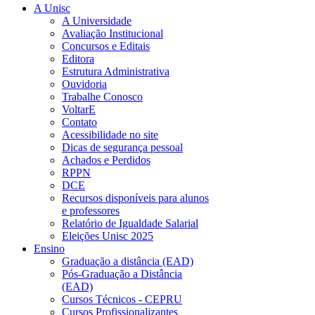
A Unisc
A Universidade
Avaliação Institucional
Concursos e Editais
Editora
Estrutura Administrativa
Ouvidoria
Trabalhe Conosco
VoltarE
Contato
Acessibilidade no site
Dicas de segurança pessoal
Achados e Perdidos
RPPN
DCE
Recursos disponíveis para alunos
e professores
Relatório de Igualdade Salarial
Eleições Unisc 2025
Ensino
Graduação a distância (EAD)
Pós-Graduação a Distância
(EAD)
Cursos Técnicos - CEPRU
Cursos Profissionalizantes