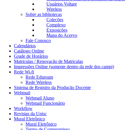
Usuários Voltare
Wireless
Sobre as bibliotecas
Coleções
Complexo
Exposições
Mapa do Acervo
Fale Conosco
Calendários
Catálogo Online
Grade de Horários
Matriculas / Renovação de Matriculas
Impressões Online (somente dentro da rede dos campi)
Rede Wi-fi
Rede Eduroam
Rede Wireless
Sistema de Registro da Produção Docente
Webmail
Webmail Aluno
Webmail Funcionário
Workflow
Revistas da Unisc
Mural Eletrônico
Mural Eletrônico
Termo de Compromisso