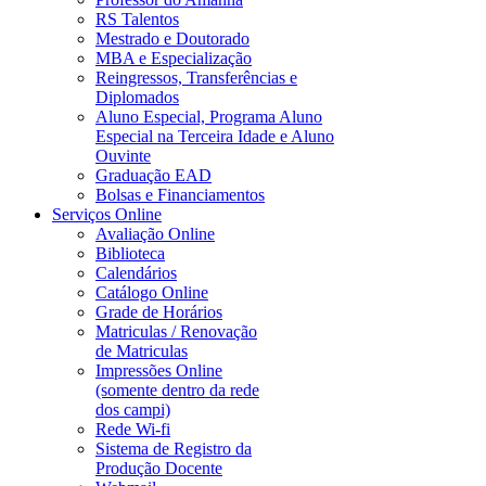
RS Talentos
Mestrado e Doutorado
MBA e Especialização
Reingressos, Transferências e
Diplomados
Aluno Especial, Programa Aluno
Especial na Terceira Idade e Aluno
Ouvinte
Graduação EAD
Bolsas e Financiamentos
Serviços Online
Avaliação Online
Biblioteca
Calendários
Catálogo Online
Grade de Horários
Matriculas / Renovação
de Matriculas
Impressões Online
(somente dentro da rede
dos campi)
Rede Wi-fi
Sistema de Registro da
Produção Docente