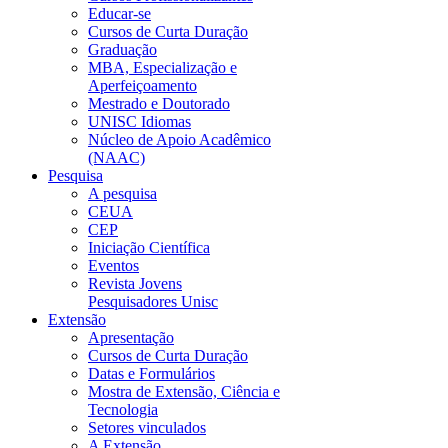
Educar-se
Cursos de Curta Duração
Graduação
MBA, Especialização e
Aperfeiçoamento
Mestrado e Doutorado
UNISC Idiomas
Núcleo de Apoio Acadêmico
(NAAC)
Pesquisa
A pesquisa
CEUA
CEP
Iniciação Científica
Eventos
Revista Jovens
Pesquisadores Unisc
Extensão
Apresentação
Cursos de Curta Duração
Datas e Formulários
Mostra de Extensão, Ciência e
Tecnologia
Setores vinculados
A Extensão