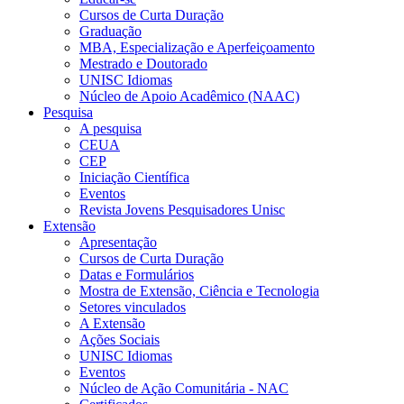
Cursos de Curta Duração
Graduação
MBA, Especialização e Aperfeiçoamento
Mestrado e Doutorado
UNISC Idiomas
Núcleo de Apoio Acadêmico (NAAC)
Pesquisa
A pesquisa
CEUA
CEP
Iniciação Científica
Eventos
Revista Jovens Pesquisadores Unisc
Extensão
Apresentação
Cursos de Curta Duração
Datas e Formulários
Mostra de Extensão, Ciência e Tecnologia
Setores vinculados
A Extensão
Ações Sociais
UNISC Idiomas
Eventos
Núcleo de Ação Comunitária - NAC