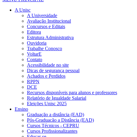
A Unisc
A Universidade
Avaliação Institucional
Concursos e Editais
Editora
Estrutura Administrativa
Ouvidoria
Trabalhe Conosco
VoltarE
Contato
Acessibilidade no site
Dicas de segurança pessoal
Achados e Perdidos
RPPN
DCE
Recursos disponíveis para alunos e professores
Relatório de Igualdade Salarial
Eleições Unisc 2025
Ensino
Graduação a distância (EAD)
Pós-Graduação a Distância (EAD)
Cursos Técnicos - CEPRU
Cursos Profissionalizantes
Educar-se