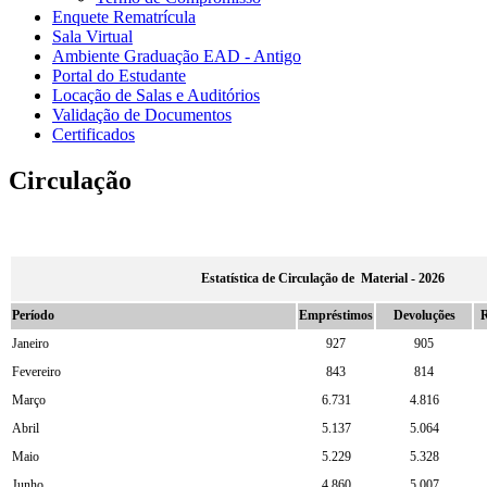
Enquete Rematrícula
Sala Virtual
Ambiente Graduação EAD - Antigo
Portal do Estudante
Locação de Salas e Auditórios
Validação de Documentos
Certificados
Circulação
Estatística de Circulação de Material - 2026
Período
Empréstimos
Devoluções
R
Janeiro
927
905
Fevereiro
843
814
Março
6.731
4.816
Abril
5.137
5.064
Maio
5.229
5.328
Junho
4.860
5.007