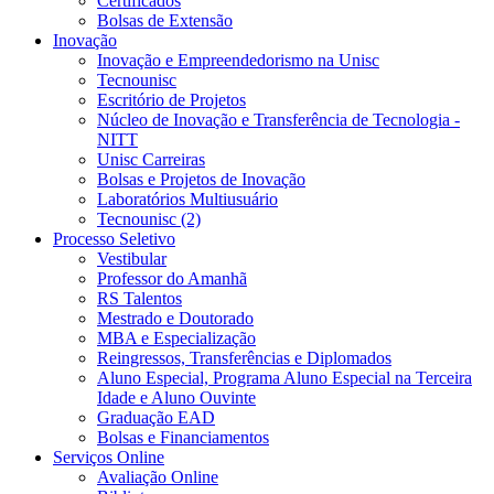
Certificados
Bolsas de Extensão
Inovação
Inovação e Empreendedorismo na Unisc
Tecnounisc
Escritório de Projetos
Núcleo de Inovação e Transferência de Tecnologia -
NITT
Unisc Carreiras
Bolsas e Projetos de Inovação
Laboratórios Multiusuário
Tecnounisc (2)
Processo Seletivo
Vestibular
Professor do Amanhã
RS Talentos
Mestrado e Doutorado
MBA e Especialização
Reingressos, Transferências e Diplomados
Aluno Especial, Programa Aluno Especial na Terceira
Idade e Aluno Ouvinte
Graduação EAD
Bolsas e Financiamentos
Serviços Online
Avaliação Online