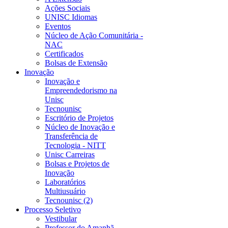
Ações Sociais
UNISC Idiomas
Eventos
Núcleo de Ação Comunitária -
NAC
Certificados
Bolsas de Extensão
Inovação
Inovação e
Empreendedorismo na
Unisc
Tecnounisc
Escritório de Projetos
Núcleo de Inovação e
Transferência de
Tecnologia - NITT
Unisc Carreiras
Bolsas e Projetos de
Inovação
Laboratórios
Multiusuário
Tecnounisc (2)
Processo Seletivo
Vestibular
Professor do Amanhã