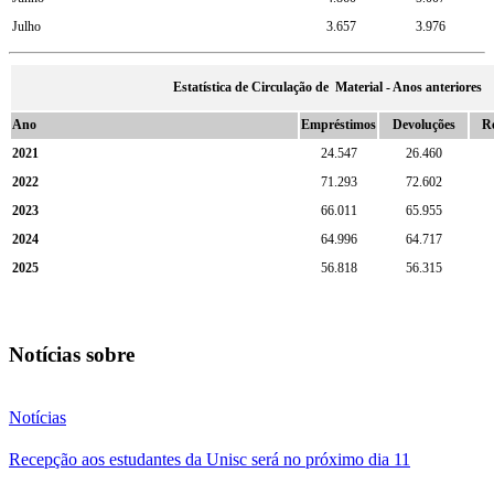
Julho
3.657
3.976
Estatística de Circulação de Material - Anos anteriores
Ano
Empréstimos
Devoluções
R
2021
24.547
26.460
2022
71.293
72.602
2023
66.011
65.955
2024
64.996
64.717
2025
56.818
56.315
Notícias sobre
Notícias
Recepção aos estudantes da Unisc será no próximo dia 11