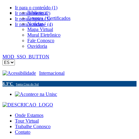
Ir para o conteúdo (1)
Biblioteca
Ir para o menu (2)
Eventos / Certificados
Ir para a busca (3)
Notícias
Ir para o rodapé (4)
Mapa Virtual
Mural Eletrônico
Fale Conosco
Ouvidoria
MOD_SSO_BUTTON
Acessibilidade
Internacional
8.3°C
Santa Cruz do Sul
Onde Estamos
Tour Virtual
Trabalhe Conosco
Contato