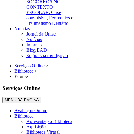
SOCORROS NO
CONTEXTO
ESCOLAR: Crise
convulsiva, Ferimentos e
Traumatismo Dentário
Notícias
Jornal da Unisc
Notícias
Imprensa
Blog EAD
Sugira sua divulgação
Serviços Online
>
Biblioteca
>
Equipe
Serviços Online
MENU DA PÁGINA
Avaliação Online
Biblioteca
Apresentação Biblioteca
Aquisições
Biblioteca Virtual