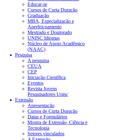
Educar-se
Cursos de Curta Duração
Graduação
MBA, Especialização e
Aperfeiçoamento
Mestrado e Doutorado
UNISC Idiomas
Núcleo de Apoio Acadêmico
(NAAC)
Pesquisa
A pesquisa
CEUA
CEP
Iniciação Científica
Eventos
Revista Jovens
Pesquisadores Unisc
Extensão
Apresentação
Cursos de Curta Duração
Datas e Formulários
Mostra de Extensão, Ciência e
Tecnologia
Setores vinculados
A Extensão