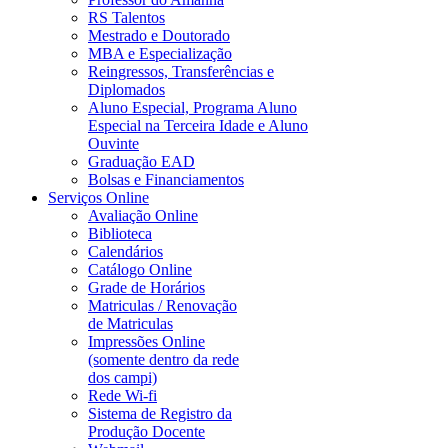
RS Talentos
Mestrado e Doutorado
MBA e Especialização
Reingressos, Transferências e
Diplomados
Aluno Especial, Programa Aluno
Especial na Terceira Idade e Aluno
Ouvinte
Graduação EAD
Bolsas e Financiamentos
Serviços Online
Avaliação Online
Biblioteca
Calendários
Catálogo Online
Grade de Horários
Matriculas / Renovação
de Matriculas
Impressões Online
(somente dentro da rede
dos campi)
Rede Wi-fi
Sistema de Registro da
Produção Docente