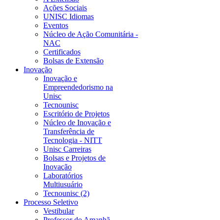
Ações Sociais
UNISC Idiomas
Eventos
Núcleo de Ação Comunitária -
NAC
Certificados
Bolsas de Extensão
Inovação
Inovação e
Empreendedorismo na
Unisc
Tecnounisc
Escritório de Projetos
Núcleo de Inovação e
Transferência de
Tecnologia - NITT
Unisc Carreiras
Bolsas e Projetos de
Inovação
Laboratórios
Multiusuário
Tecnounisc (2)
Processo Seletivo
Vestibular
Professor do Amanhã