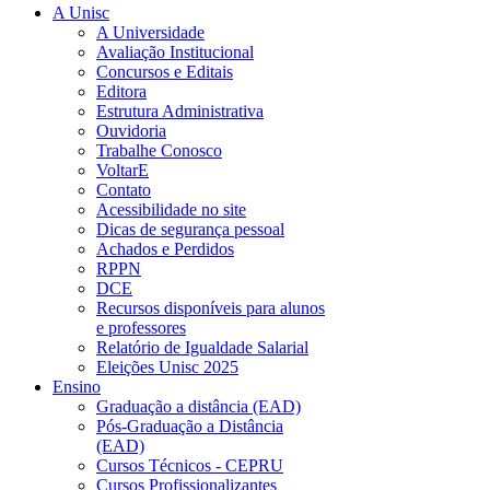
A Unisc
A Universidade
Avaliação Institucional
Concursos e Editais
Editora
Estrutura Administrativa
Ouvidoria
Trabalhe Conosco
VoltarE
Contato
Acessibilidade no site
Dicas de segurança pessoal
Achados e Perdidos
RPPN
DCE
Recursos disponíveis para alunos
e professores
Relatório de Igualdade Salarial
Eleições Unisc 2025
Ensino
Graduação a distância (EAD)
Pós-Graduação a Distância
(EAD)
Cursos Técnicos - CEPRU
Cursos Profissionalizantes