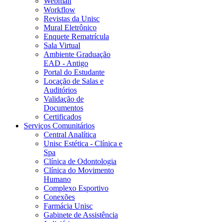
Webmail
Workflow
Revistas da Unisc
Mural Eletrônico
Enquete Rematrícula
Sala Virtual
Ambiente Graduação
EAD - Antigo
Portal do Estudante
Locação de Salas e
Auditórios
Validação de
Documentos
Certificados
Serviços Comunitários
Central Analítica
Unisc Estética - Clínica e
Spa
Clínica de Odontologia
Clínica do Movimento
Humano
Complexo Esportivo
Conexões
Farmácia Unisc
Gabinete de Assistência