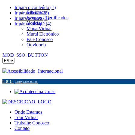
Ir para o conteúdo (1)
Biblioteca
Ir para o menu (2)
Eventos / Certificados
Ir para a busca (3)
Notícias
Ir para o rodapé (4)
Mapa Virtual
Mural Eletrônico
Fale Conosco
Ouvidoria
MOD_SSO_BUTTON
Acessibilidade
Internacional
8.0°C
Santa Cruz do Sul
Onde Estamos
Tour Virtual
Trabalhe Conosco
Contato