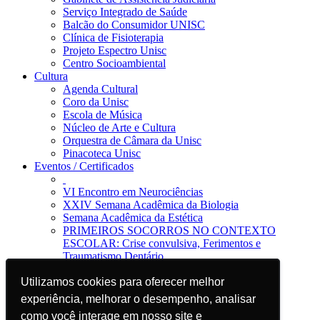
Serviço Integrado de Saúde
Balcão do Consumidor UNISC
Clínica de Fisioterapia
Projeto Espectro Unisc
Centro Socioambiental
Cultura
Agenda Cultural
Coro da Unisc
Escola de Música
Núcleo de Arte e Cultura
Orquestra de Câmara da Unisc
Pinacoteca Unisc
Eventos / Certificados
VI Encontro em Neurociências
XXIV Semana Acadêmica da Biologia
Semana Acadêmica da Estética
PRIMEIROS SOCORROS NO CONTEXTO
ESCOLAR: Crise convulsiva, Ferimentos e
Traumatismo Dentário
Notícias
Utilizamos cookies para oferecer melhor
Utilizamos cookies para oferecer melhor
Jornal da Unisc
Notícias
experiência, melhorar o desempenho, analisar
experiência, melhorar o desempenho, analisar
Imprensa
como você interage em nosso site e
como você interage em nosso site e