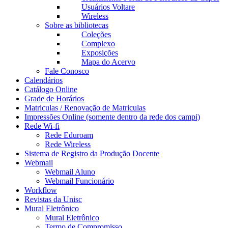
Usuários Voltare
Wireless
Sobre as bibliotecas
Coleções
Complexo
Exposições
Mapa do Acervo
Fale Conosco
Calendários
Catálogo Online
Grade de Horários
Matriculas / Renovação de Matriculas
Impressões Online (somente dentro da rede dos campi)
Rede Wi-fi
Rede Eduroam
Rede Wireless
Sistema de Registro da Produção Docente
Webmail
Webmail Aluno
Webmail Funcionário
Workflow
Revistas da Unisc
Mural Eletrônico
Mural Eletrônico
Termo de Compromisso