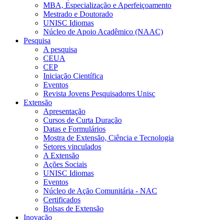
MBA, Especialização e Aperfeiçoamento
Mestrado e Doutorado
UNISC Idiomas
Núcleo de Apoio Acadêmico (NAAC)
Pesquisa
A pesquisa
CEUA
CEP
Iniciação Científica
Eventos
Revista Jovens Pesquisadores Unisc
Extensão
Apresentação
Cursos de Curta Duração
Datas e Formulários
Mostra de Extensão, Ciência e Tecnologia
Setores vinculados
A Extensão
Ações Sociais
UNISC Idiomas
Eventos
Núcleo de Ação Comunitária - NAC
Certificados
Bolsas de Extensão
Inovação