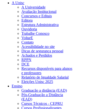
A Unisc
A Universidade
Avaliação Institucional
Concursos e Editais
Editora
Estrutura Administrativa
Ouvidoria
Trabalhe Conosco
VoltarE
Contato
Acessibilidade no site
Dicas de segurança pessoal
Achados e Perdidos
RPPN
DCE
Recursos disponíveis para alunos
e professores
Relatório de Igualdade Salarial
Eleições Unisc 2025
Ensino
Graduação a distância (EAD)
Pós-Graduação a Distância
(EAD)
Cursos Técnicos - CEPRU
Cursos Profissionalizantes