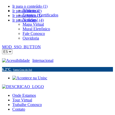
Ir para o conteúdo (1)
Biblioteca
Ir para o menu (2)
Eventos / Certificados
Ir para a busca (3)
Notícias
Ir para o rodapé (4)
Mapa Virtual
Mural Eletrônico
Fale Conosco
Ouvidoria
MOD_SSO_BUTTON
Acessibilidade
Internacional
6.2°C
Santa Cruz do Sul
Onde Estamos
Tour Virtual
Trabalhe Conosco
Contato