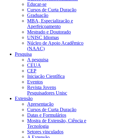
Educar-se
Cursos de Curta Duração
Graduação
MBA, Especialização e
Aperfeiçoamento
Mestrado e Doutorado
UNISC Idiomas
Núcleo de Apoio Acadêmico
(NAAC)
Pesquisa
A pesquisa
CEUA
CEP
Iniciação Científica
Eventos
Revista Jovens
Pesquisadores Unisc
Extensão
Apresentação
Cursos de Curta Duração
Datas e Formulários
Mostra de Extensão, Ciência e
Tecnologia
Setores vinculados
A Extensão