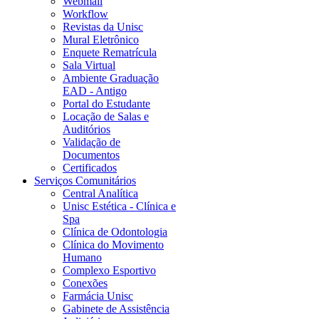
Webmail
Workflow
Revistas da Unisc
Mural Eletrônico
Enquete Rematrícula
Sala Virtual
Ambiente Graduação
EAD - Antigo
Portal do Estudante
Locação de Salas e
Auditórios
Validação de
Documentos
Certificados
Serviços Comunitários
Central Analítica
Unisc Estética - Clínica e
Spa
Clínica de Odontologia
Clínica do Movimento
Humano
Complexo Esportivo
Conexões
Farmácia Unisc
Gabinete de Assistência