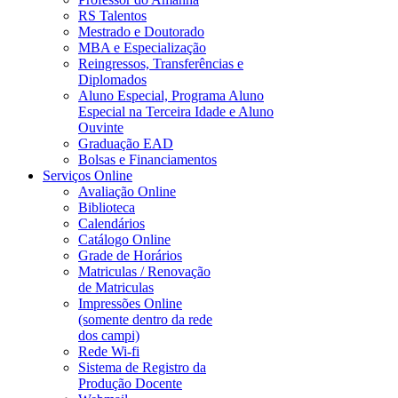
RS Talentos
Mestrado e Doutorado
MBA e Especialização
Reingressos, Transferências e
Diplomados
Aluno Especial, Programa Aluno
Especial na Terceira Idade e Aluno
Ouvinte
Graduação EAD
Bolsas e Financiamentos
Serviços Online
Avaliação Online
Biblioteca
Calendários
Catálogo Online
Grade de Horários
Matriculas / Renovação
de Matriculas
Impressões Online
(somente dentro da rede
dos campi)
Rede Wi-fi
Sistema de Registro da
Produção Docente