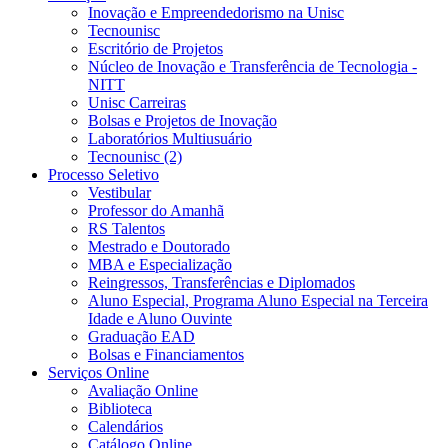
Inovação e Empreendedorismo na Unisc
Tecnounisc
Escritório de Projetos
Núcleo de Inovação e Transferência de Tecnologia -
NITT
Unisc Carreiras
Bolsas e Projetos de Inovação
Laboratórios Multiusuário
Tecnounisc (2)
Processo Seletivo
Vestibular
Professor do Amanhã
RS Talentos
Mestrado e Doutorado
MBA e Especialização
Reingressos, Transferências e Diplomados
Aluno Especial, Programa Aluno Especial na Terceira
Idade e Aluno Ouvinte
Graduação EAD
Bolsas e Financiamentos
Serviços Online
Avaliação Online
Biblioteca
Calendários
Catálogo Online