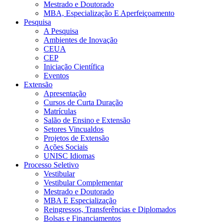
Mestrado e Doutorado
MBA, Especialização E Aperfeiçoamento
Pesquisa
A Pesquisa
Ambientes de Inovação
CEUA
CEP
Iniciação Científica
Eventos
Extensão
Apresentação
Cursos de Curta Duração
Matrículas
Salão de Ensino e Extensão
Setores Vincualdos
Projetos de Extensão
Ações Sociais
UNISC Idiomas
Processo Seletivo
Vestibular
Vestibular Complementar
Mestrado e Doutorado
MBA E Especialização
Reingressos, Transferências e Diplomados
Bolsas e Financiamentos