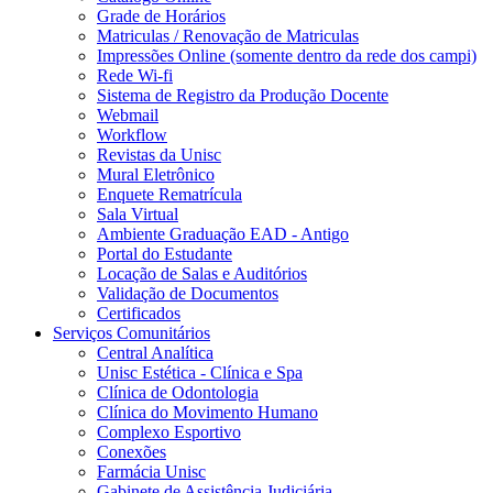
Grade de Horários
Matriculas / Renovação de Matriculas
Impressões Online (somente dentro da rede dos campi)
Rede Wi-fi
Sistema de Registro da Produção Docente
Webmail
Workflow
Revistas da Unisc
Mural Eletrônico
Enquete Rematrícula
Sala Virtual
Ambiente Graduação EAD - Antigo
Portal do Estudante
Locação de Salas e Auditórios
Validação de Documentos
Certificados
Serviços Comunitários
Central Analítica
Unisc Estética - Clínica e Spa
Clínica de Odontologia
Clínica do Movimento Humano
Complexo Esportivo
Conexões
Farmácia Unisc
Gabinete de Assistência Judiciária