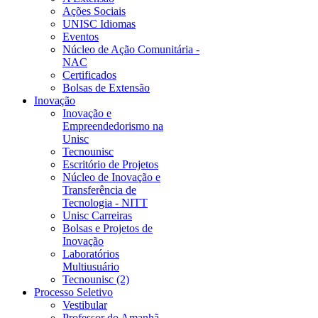
Ações Sociais
UNISC Idiomas
Eventos
Núcleo de Ação Comunitária -
NAC
Certificados
Bolsas de Extensão
Inovação
Inovação e
Empreendedorismo na
Unisc
Tecnounisc
Escritório de Projetos
Núcleo de Inovação e
Transferência de
Tecnologia - NITT
Unisc Carreiras
Bolsas e Projetos de
Inovação
Laboratórios
Multiusuário
Tecnounisc (2)
Processo Seletivo
Vestibular
Professor do Amanhã