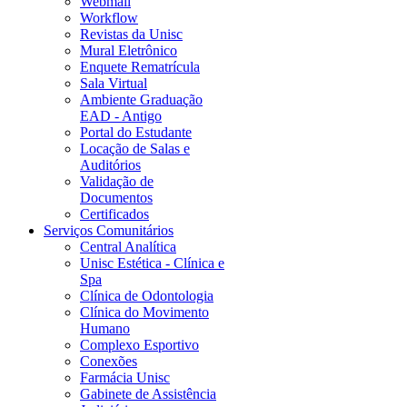
Webmail
Workflow
Revistas da Unisc
Mural Eletrônico
Enquete Rematrícula
Sala Virtual
Ambiente Graduação
EAD - Antigo
Portal do Estudante
Locação de Salas e
Auditórios
Validação de
Documentos
Certificados
Serviços Comunitários
Central Analítica
Unisc Estética - Clínica e
Spa
Clínica de Odontologia
Clínica do Movimento
Humano
Complexo Esportivo
Conexões
Farmácia Unisc
Gabinete de Assistência