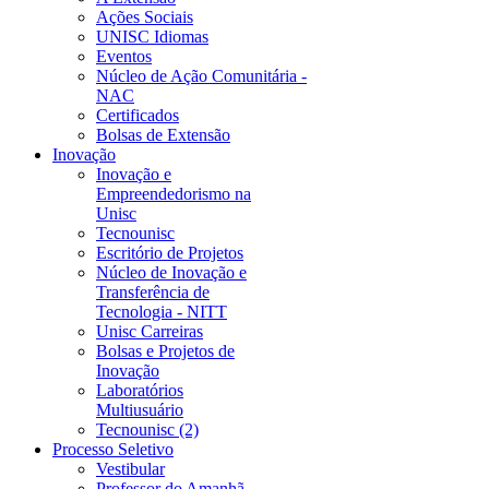
Ações Sociais
UNISC Idiomas
Eventos
Núcleo de Ação Comunitária -
NAC
Certificados
Bolsas de Extensão
Inovação
Inovação e
Empreendedorismo na
Unisc
Tecnounisc
Escritório de Projetos
Núcleo de Inovação e
Transferência de
Tecnologia - NITT
Unisc Carreiras
Bolsas e Projetos de
Inovação
Laboratórios
Multiusuário
Tecnounisc (2)
Processo Seletivo
Vestibular
Professor do Amanhã