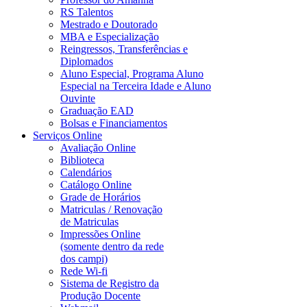
RS Talentos
Mestrado e Doutorado
MBA e Especialização
Reingressos, Transferências e
Diplomados
Aluno Especial, Programa Aluno
Especial na Terceira Idade e Aluno
Ouvinte
Graduação EAD
Bolsas e Financiamentos
Serviços Online
Avaliação Online
Biblioteca
Calendários
Catálogo Online
Grade de Horários
Matriculas / Renovação
de Matriculas
Impressões Online
(somente dentro da rede
dos campi)
Rede Wi-fi
Sistema de Registro da
Produção Docente