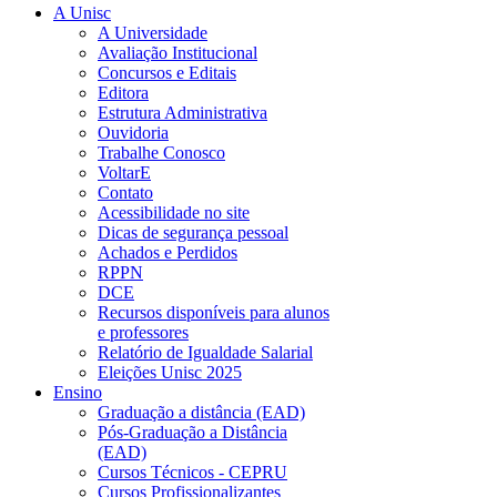
A Unisc
A Universidade
Avaliação Institucional
Concursos e Editais
Editora
Estrutura Administrativa
Ouvidoria
Trabalhe Conosco
VoltarE
Contato
Acessibilidade no site
Dicas de segurança pessoal
Achados e Perdidos
RPPN
DCE
Recursos disponíveis para alunos
e professores
Relatório de Igualdade Salarial
Eleições Unisc 2025
Ensino
Graduação a distância (EAD)
Pós-Graduação a Distância
(EAD)
Cursos Técnicos - CEPRU
Cursos Profissionalizantes