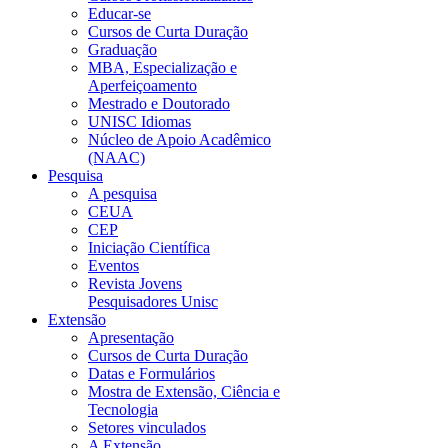
Educar-se
Cursos de Curta Duração
Graduação
MBA, Especialização e
Aperfeiçoamento
Mestrado e Doutorado
UNISC Idiomas
Núcleo de Apoio Acadêmico
(NAAC)
Pesquisa
A pesquisa
CEUA
CEP
Iniciação Científica
Eventos
Revista Jovens
Pesquisadores Unisc
Extensão
Apresentação
Cursos de Curta Duração
Datas e Formulários
Mostra de Extensão, Ciência e
Tecnologia
Setores vinculados
A Extensão