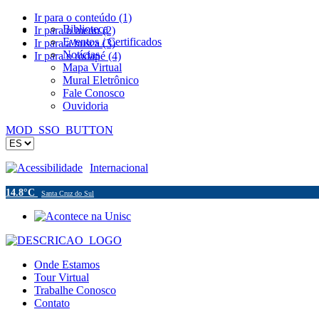
Ir para o conteúdo (1)
Biblioteca
Ir para o menu (2)
Eventos / Certificados
Ir para a busca (3)
Notícias
Ir para o rodapé (4)
Mapa Virtual
Mural Eletrônico
Fale Conosco
Ouvidoria
MOD_SSO_BUTTON
Acessibilidade
Internacional
14.8°C
Santa Cruz do Sul
Onde Estamos
Tour Virtual
Trabalhe Conosco
Contato