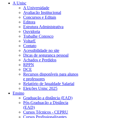
A Unisc
A Universidade
Avaliação Institucional
Concursos e Editais
Editora
Estrutura Administrativa
Ouvidoria
Trabalhe Conosco
VoltarE
Contato
Acessibilidade no site
Dicas de segurança pessoal
Achados e Perdidos
RPPN
DCE
Recursos disponíveis para alunos
e professores
Relatório de Igualdade Salarial
Eleições Unisc 2025
Ensino
Graduação a distância (EAD)
Pós-Graduação a Distância
(EAD)
Cursos Técnicos - CEPRU
Cursos Profissionalizantes