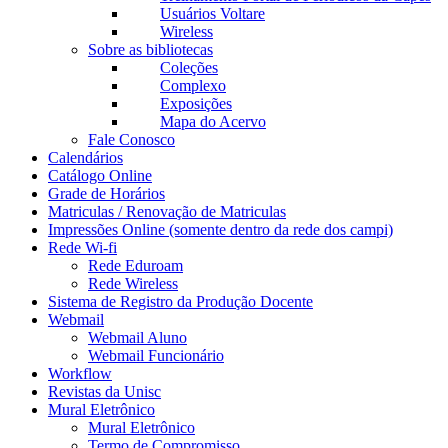
Usuários Voltare
Wireless
Sobre as bibliotecas
Coleções
Complexo
Exposições
Mapa do Acervo
Fale Conosco
Calendários
Catálogo Online
Grade de Horários
Matriculas / Renovação de Matriculas
Impressões Online (somente dentro da rede dos campi)
Rede Wi-fi
Rede Eduroam
Rede Wireless
Sistema de Registro da Produção Docente
Webmail
Webmail Aluno
Webmail Funcionário
Workflow
Revistas da Unisc
Mural Eletrônico
Mural Eletrônico
Termo de Compromisso