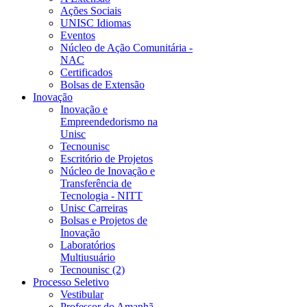
Ações Sociais
UNISC Idiomas
Eventos
Núcleo de Ação Comunitária -
NAC
Certificados
Bolsas de Extensão
Inovação
Inovação e
Empreendedorismo na
Unisc
Tecnounisc
Escritório de Projetos
Núcleo de Inovação e
Transferência de
Tecnologia - NITT
Unisc Carreiras
Bolsas e Projetos de
Inovação
Laboratórios
Multiusuário
Tecnounisc (2)
Processo Seletivo
Vestibular
Professor do Amanhã