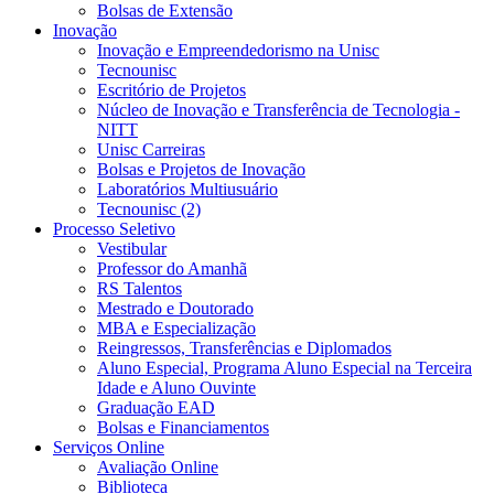
Bolsas de Extensão
Inovação
Inovação e Empreendedorismo na Unisc
Tecnounisc
Escritório de Projetos
Núcleo de Inovação e Transferência de Tecnologia -
NITT
Unisc Carreiras
Bolsas e Projetos de Inovação
Laboratórios Multiusuário
Tecnounisc (2)
Processo Seletivo
Vestibular
Professor do Amanhã
RS Talentos
Mestrado e Doutorado
MBA e Especialização
Reingressos, Transferências e Diplomados
Aluno Especial, Programa Aluno Especial na Terceira
Idade e Aluno Ouvinte
Graduação EAD
Bolsas e Financiamentos
Serviços Online
Avaliação Online
Biblioteca