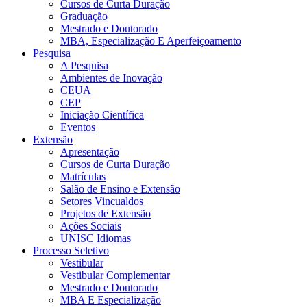
Cursos de Curta Duração
Graduação
Mestrado e Doutorado
MBA, Especialização E Aperfeiçoamento
Pesquisa
A Pesquisa
Ambientes de Inovação
CEUA
CEP
Iniciação Científica
Eventos
Extensão
Apresentação
Cursos de Curta Duração
Matrículas
Salão de Ensino e Extensão
Setores Vincualdos
Projetos de Extensão
Ações Sociais
UNISC Idiomas
Processo Seletivo
Vestibular
Vestibular Complementar
Mestrado e Doutorado
MBA E Especialização