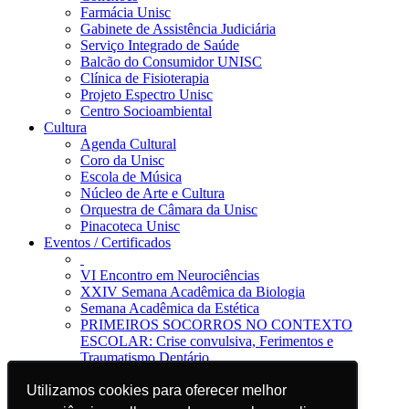
Farmácia Unisc
Gabinete de Assistência Judiciária
Serviço Integrado de Saúde
Balcão do Consumidor UNISC
Clínica de Fisioterapia
Projeto Espectro Unisc
Centro Socioambiental
Cultura
Agenda Cultural
Coro da Unisc
Escola de Música
Núcleo de Arte e Cultura
Orquestra de Câmara da Unisc
Pinacoteca Unisc
Eventos / Certificados
VI Encontro em Neurociências
XXIV Semana Acadêmica da Biologia
Semana Acadêmica da Estética
PRIMEIROS SOCORROS NO CONTEXTO
ESCOLAR: Crise convulsiva, Ferimentos e
Traumatismo Dentário
Notícias
Jornal da Unisc
Utilizamos cookies para oferecer melhor
Utilizamos cookies para oferecer melhor
Notícias