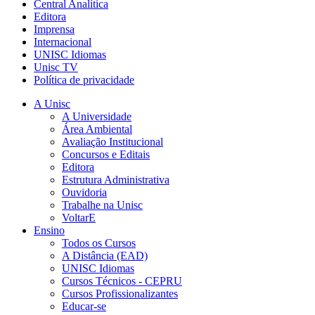
Central Analítica
Editora
Imprensa
Internacional
UNISC Idiomas
Unisc TV
Política de privacidade
A Unisc
A Universidade
Área Ambiental
Avaliação Institucional
Concursos e Editais
Editora
Estrutura Administrativa
Ouvidoria
Trabalhe na Unisc
VoltarE
Ensino
Todos os Cursos
A Distância (EAD)
UNISC Idiomas
Cursos Técnicos - CEPRU
Cursos Profissionalizantes
Educar-se