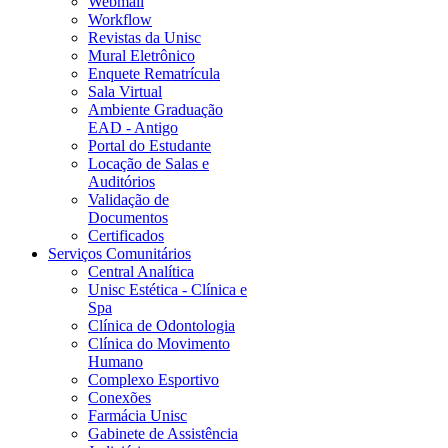
Webmail
Workflow
Revistas da Unisc
Mural Eletrônico
Enquete Rematrícula
Sala Virtual
Ambiente Graduação
EAD - Antigo
Portal do Estudante
Locação de Salas e
Auditórios
Validação de
Documentos
Certificados
Serviços Comunitários
Central Analítica
Unisc Estética - Clínica e
Spa
Clínica de Odontologia
Clínica do Movimento
Humano
Complexo Esportivo
Conexões
Farmácia Unisc
Gabinete de Assistência