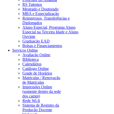
RS Talentos
Mestrado e Doutorado
MBA e Especialização
Reingressos, Transferências e
Diplomados
Aluno Especial, Programa Aluno
Especial na Terceira Idade e Aluno
Ouvinte
Graduação EAD
Bolsas e Financiamentos
Serviços Online
Avaliação Online
Biblioteca
Calendários
Catálogo Online
Grade de Horários
Matriculas / Renovação
de Matriculas
Impressões Online
(somente dentro da rede
dos campi)
Rede Wi-fi
Sistema de Registro da
Produção Docente