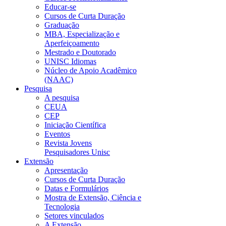
Educar-se
Cursos de Curta Duração
Graduação
MBA, Especialização e
Aperfeiçoamento
Mestrado e Doutorado
UNISC Idiomas
Núcleo de Apoio Acadêmico
(NAAC)
Pesquisa
A pesquisa
CEUA
CEP
Iniciação Científica
Eventos
Revista Jovens
Pesquisadores Unisc
Extensão
Apresentação
Cursos de Curta Duração
Datas e Formulários
Mostra de Extensão, Ciência e
Tecnologia
Setores vinculados
A Extensão