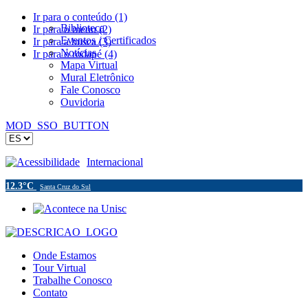
Ir para o conteúdo (1)
Biblioteca
Ir para o menu (2)
Eventos / Certificados
Ir para a busca (3)
Notícias
Ir para o rodapé (4)
Mapa Virtual
Mural Eletrônico
Fale Conosco
Ouvidoria
MOD_SSO_BUTTON
Acessibilidade
Internacional
12.3°C
Santa Cruz do Sul
Onde Estamos
Tour Virtual
Trabalhe Conosco
Contato