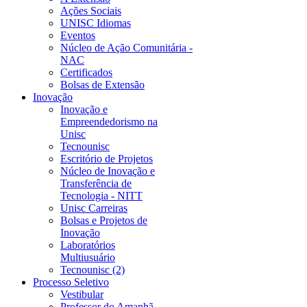
Ações Sociais
UNISC Idiomas
Eventos
Núcleo de Ação Comunitária -
NAC
Certificados
Bolsas de Extensão
Inovação
Inovação e
Empreendedorismo na
Unisc
Tecnounisc
Escritório de Projetos
Núcleo de Inovação e
Transferência de
Tecnologia - NITT
Unisc Carreiras
Bolsas e Projetos de
Inovação
Laboratórios
Multiusuário
Tecnounisc (2)
Processo Seletivo
Vestibular
Professor do Amanhã