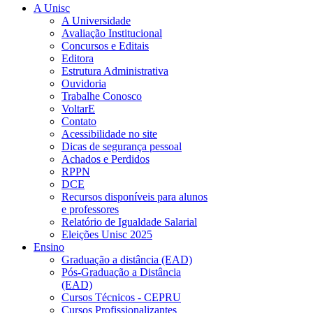
A Unisc
A Universidade
Avaliação Institucional
Concursos e Editais
Editora
Estrutura Administrativa
Ouvidoria
Trabalhe Conosco
VoltarE
Contato
Acessibilidade no site
Dicas de segurança pessoal
Achados e Perdidos
RPPN
DCE
Recursos disponíveis para alunos
e professores
Relatório de Igualdade Salarial
Eleições Unisc 2025
Ensino
Graduação a distância (EAD)
Pós-Graduação a Distância
(EAD)
Cursos Técnicos - CEPRU
Cursos Profissionalizantes