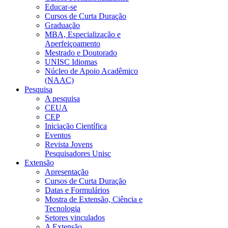
Educar-se
Cursos de Curta Duração
Graduação
MBA, Especialização e
Aperfeiçoamento
Mestrado e Doutorado
UNISC Idiomas
Núcleo de Apoio Acadêmico
(NAAC)
Pesquisa
A pesquisa
CEUA
CEP
Iniciação Científica
Eventos
Revista Jovens
Pesquisadores Unisc
Extensão
Apresentação
Cursos de Curta Duração
Datas e Formulários
Mostra de Extensão, Ciência e
Tecnologia
Setores vinculados
A Extensão