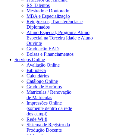
RS Talentos
Mestrado e Doutorado
MBA e Especialização
Reingressos, Transferências e
Diplomados
Aluno Especial, Programa Aluno
Especial na Terceira Idade e Aluno
Ouvinte
Graduação EAD
Bolsas e Financiamentos
Serviços Online
Avaliação Online
Biblioteca
Calendários
Catálogo Online
Grade de Horários
Matriculas / Renovação
de Matriculas
Impressões Online
(somente dentro da rede
dos campi)
Rede Wi-fi
Sistema de Registro da
Produção Docente