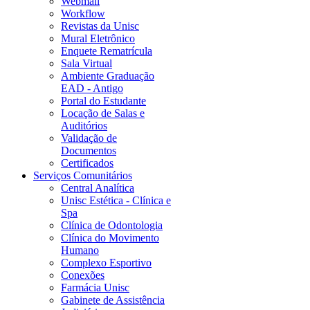
Webmail
Workflow
Revistas da Unisc
Mural Eletrônico
Enquete Rematrícula
Sala Virtual
Ambiente Graduação
EAD - Antigo
Portal do Estudante
Locação de Salas e
Auditórios
Validação de
Documentos
Certificados
Serviços Comunitários
Central Analítica
Unisc Estética - Clínica e
Spa
Clínica de Odontologia
Clínica do Movimento
Humano
Complexo Esportivo
Conexões
Farmácia Unisc
Gabinete de Assistência