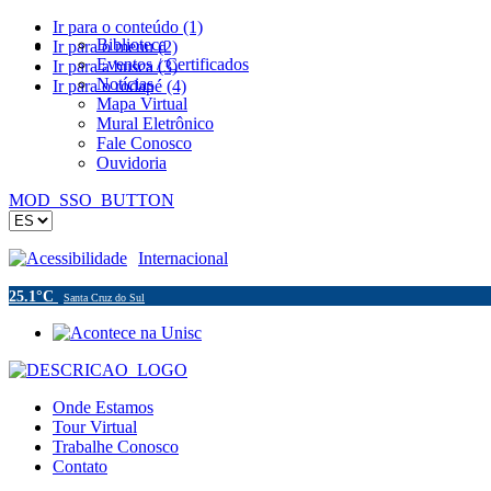
Ir para o conteúdo (1)
Biblioteca
Ir para o menu (2)
Eventos / Certificados
Ir para a busca (3)
Notícias
Ir para o rodapé (4)
Mapa Virtual
Mural Eletrônico
Fale Conosco
Ouvidoria
MOD_SSO_BUTTON
Acessibilidade
Internacional
25.1°C
Santa Cruz do Sul
Onde Estamos
Tour Virtual
Trabalhe Conosco
Contato